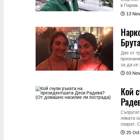
в Париж.
13 Nov
Нарк
Брута
Две от т
признани
за да се 
03 Nov
Кой с
Радев
Съпругат
лявата с
спират. 
25 Oct