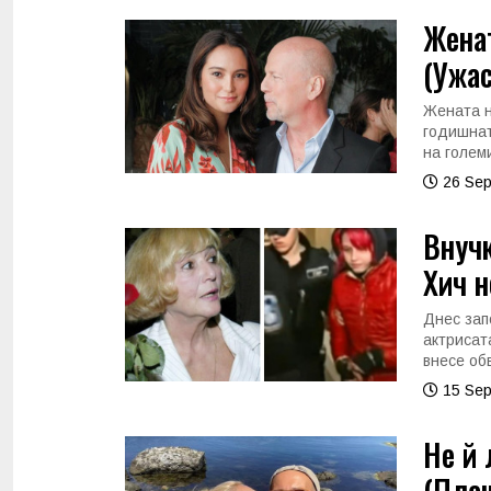
Женат
(Ужа
Жената н
годишнат
на голем
26 Sep
Внучк
Хич н
Днес зап
актрисат
внесе об
15 Sep
Не й 
(Пла