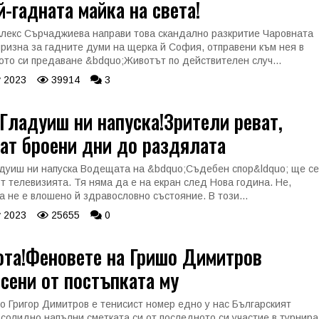
й-гадната майка на света!
лекс Сърчаджиева направи това скандално разкритие Чаровната
призна за гадните думи на щерка й София, отправени към нея в
ото си предаване &bdquo;Животът по действителен случ...
 2023
39914
3
Гладуиш ни напуска!Зрители реват,
ат броени дни до раздялата
дуиш ни напуска Водещата на &bdquo;Съдебен спор&ldquo; ще се
от телевизията. Тя няма да е на екран след Нова година. Не,
а не е влошено й здравословно състояние. В този...
 2023
25655
0
ота!Феновете на Гришо Димитров
сени от постъпката му
о Григор Димитров е тенисист номер едно у нас Българският
 солидно напълни сметката си от последното си участие в турнира