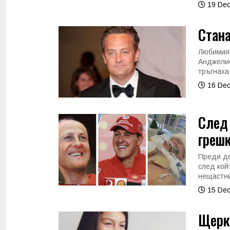
19 Dec
Стана
Любимият
Анджелис
тръгнаха
16 Dec
След 
грешк
Преди де
след кой
нещастни
15 Dec
Щерка