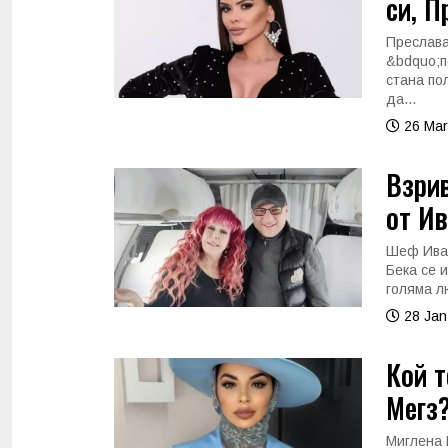
си, П
Преслава
&bdquo;п
стана по
да...
26 Mar
Взри
от Ив
Шеф Иван
Бека се 
голяма л
28 Jan
Кой т
Мегз?
Миглена 