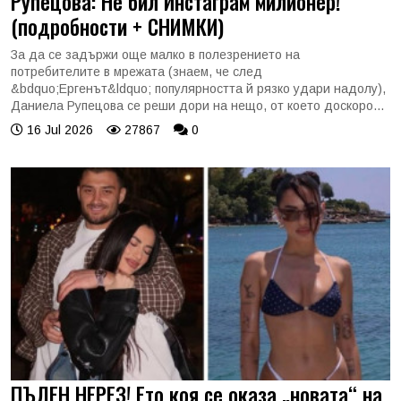
Рупецова: Не бил Инстаграм милионер!
(подробности + СНИМКИ)
За да се задържи още малко в полезрението на
потребителите в мрежата (знаем, че след
&bdquo;Ергенът&ldquo; популярността й рязко удари надолу),
Даниела Рупецова се реши дори на нещо, от което доскоро...
16 Jul 2026
27867
0
ПЪЛЕН НЕРЕЗ! Ето коя се оказа „новата“ на