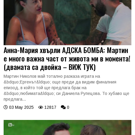
Анна-Мария хвърли АДСКА БОМБА: Мартин
е много важна част от живота ми в момента!
(двамата са двойка – ВИЖ ТУК)
Мартин Николов май тотално разказа играта на
&bdquo;Ергенът&ldquo; още преди да видим финалния
епизод, в който той ще предлага брак на
&bdquo;любимата&ldquo; си Даниела Рупецова. То хубаво ще
предлага...
03 May 2025
12817
0