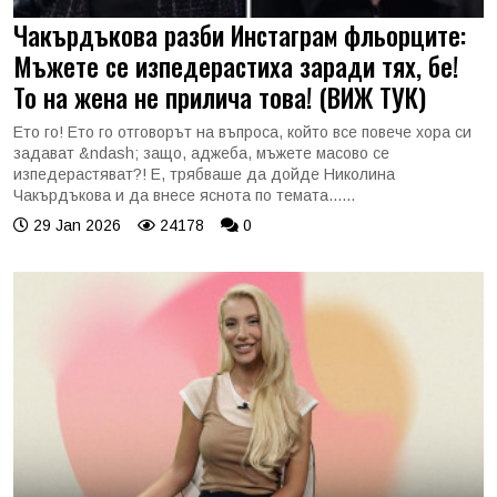
Чакърдъкова разби Инстаграм фльорците:
Мъжете се изпедерастиха заради тях, бе!
То на жена не прилича това! (ВИЖ ТУК)
Ето го! Ето го отговорът на въпроса, който все повече хора си
задават &ndash; защо, аджеба, мъжете масово се
изпедерастяват?! Е, трябваше да дойде Николина
Чакърдъкова и да внесе яснота по темата......
29 Jan 2026
24178
0