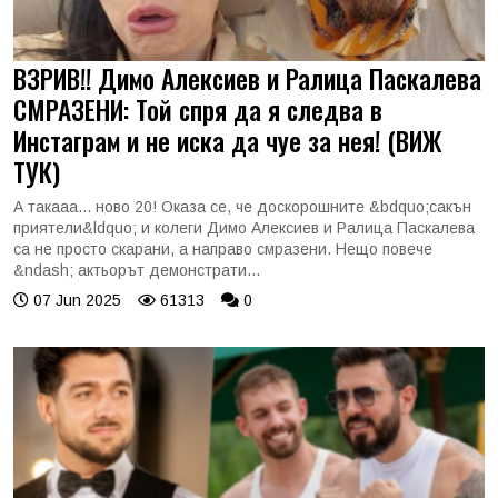
ВЗРИВ!! Димо Алексиев и Ралица Паскалева
СМРАЗЕНИ: Той спря да я следва в
Инстаграм и не иска да чуе за нея! (ВИЖ
ТУК)
А такааа... ново 20! Оказа се, че доскорошните &bdquo;сакън
приятели&ldquo; и колеги Димо Алексиев и Ралица Паскалева
са не просто скарани, а направо смразени. Нещо повече
&ndash; актьорът демонстрати...
07 Jun 2025
61313
0