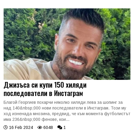
Джизъса си купи 150 хиляди
последователи в Инстаграм
Благой Георгиев похарчи няколко хиляди лева за шопинг за
над 140&nbsp;000 нови последователи в Инстаграм. Този му
ход изненада мнозина, предвид, че към момента футболистът
има 236&nbsp;000 фенове, кои...
16 Feb 2024
6048
1