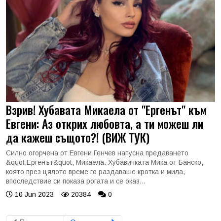
Взрив! Хубавата Микаела от "Ергенът" към
Евгени: Аз открих любовта, а ти можеш ли
да кажеш същото?! (ВИЖ ТУК)
Силно огорчена от Евгени Генчев напусна предаването
&quot;Ергенът&quot; Микаела. Хубавичката Мика от Банско,
която през цялото време го раздаваше кротка и мила,
впоследствие си показа рогата и се оказ...
10 Jun 2023
20384
0