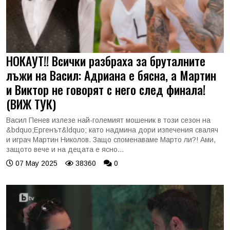
НОКАУТ!! Всички разбраха за бруталните
лъжи на Васил: Адриана е бясна, а Мартин
и Виктор не говорят с него след финала!
(ВИЖ ТУК)
Васил Пенев излезе най-големият мошеник в този сезон на
&bdquo;Ергенът&ldquo; като надмина дори изпечения сваляч
и играч Мартин Николов. Защо споменаваме Марто ли?! Ами,
защото вече и на децата е ясно...
07 May 2025
38360
0