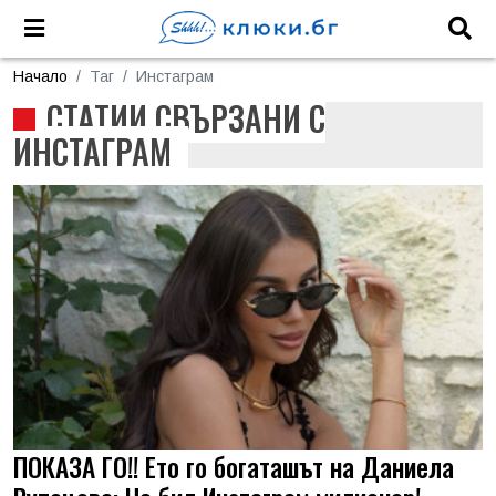
Начало
Таг
Инстаграм
СТАТИИ СВЪРЗАНИ С
ИНСТАГРАМ
ПОКАЗА ГО!! Ето го богаташът на Даниела