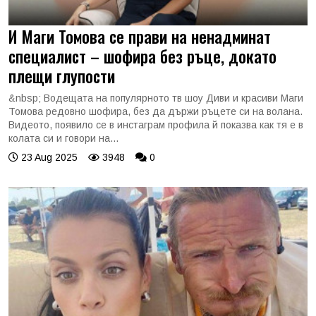
И Маги Томова се прави на ненадминат
специалист – шофира без ръце, докато
плещи глупости
&nbsp; Водещата на популярното тв шоу Диви и красиви Маги
Томова редовно шофира, без да държи ръцете си на волана.
Видеото, появило се в инстаграм профила й показва как тя е в
колата си и говори на...
23 Aug 2025
3948
0