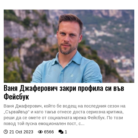
Ваня Джаферович закри профила си във
Фейсбук
Ваня Джаферович, който бе водещ на последния сезон на
„Сървайвър“ и като такъв отнесе доста сериозна критика,
реши да се омете от социалната мрежа Фейсбук. По този
повод той пусна емоционален пост, с...
21 Oct 2023
6566
1