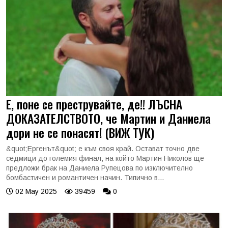
Е, поне се преструвайте, де!! ЛЪСНА
ДОКАЗАТЕЛСТВОТО, че Мартин и Даниела
дори не се понасят! (ВИЖ ТУК)
&quot;Ергенът&quot; е към своя край. Остават точно две
седмици до големия финал, на който Мартин Николов ще
предложи брак на Даниела Рупецова по изключително
бомбастичен и романтичен начин. Типично в...
02 May 2025
39459
0