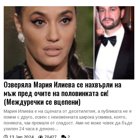
Озверяла Мария Илиева се нахвърли на
мъж пред очите на половинката си!
(Междуречки се вцепени)
Мария Илиева е на сцената от десетилетия, а публиката не я
помни с друго, освен с неизменната широка усмивка, която,
понякога, чак премаля от сладост. Ами не може човек да бъде
ухилен 24 часа в деноно...
13 Jan 2024
70427
2