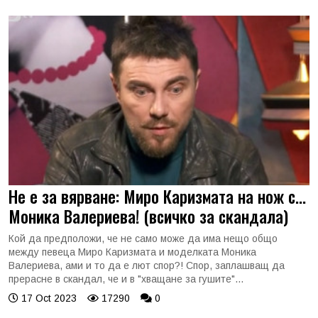
Не е за вярване: Миро Каризмата на нож с...
Моника Валериева! (всичко за скандала)
Кой да предположи, че не само може да има нещо общо
между певеца Миро Каризмата и моделката Моника
Валериева, ами и то да е лют спор?! Спор, заплашващ да
прерасне в скандал, че и в "хващане за гушите"...
17 Oct 2023
17290
0