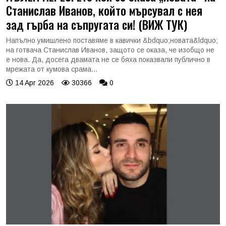
Станислав Иванов, който мърсувал с нея
зад гърба на съпругата си! (ВИЖ ТУК)
Напълно умишлено поставяме в кавички &bdquo;новата&ldquo;
на готвача Станислав Иванов, защото се оказа, че изобщо не
е нова. Да, досега двамата не се бяха показвали публично в
мрежата от кумова срама...
14 Apr 2026
30366
0