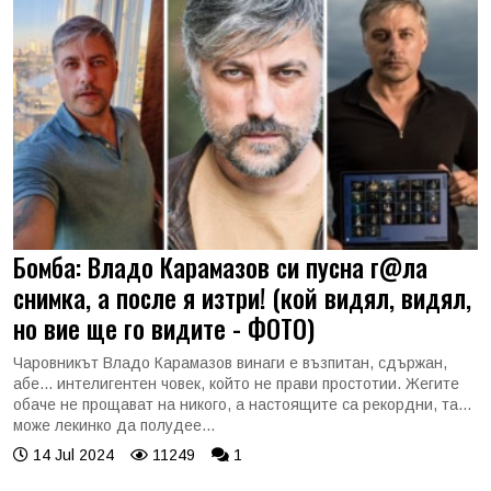
Бомба: Владо Карамазов си пусна г@ла
снимка, а после я изтри! (кой видял, видял,
но вие ще го видите - ФОТО)
Чаровникът Владо Карамазов винаги е възпитан, сдържан,
абе... интелигентен човек, който не прави простотии. Жегите
обаче не прощават на никого, а настоящите са рекордни, та...
може лекинко да полудее...
14 Jul 2024
11249
1