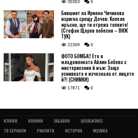
30303
0
Бившият на Ирмена Чичикова
изригна срещу Дочев: Копеле
мръсно, ще ти отрежа топките!
(Стефан Щерев побесня – ВИЖ
ТУК)
22309
0
ФОТО БОМБА!! Ето я
младоженката Айлин Бобева с
мистериозния й мъж: Защо
усмивката е изчезнала от лицето
й?! (СНИМКИ)
17871
0
КЛЮКИ
НОВИНИ
ЗАБАВНО
ШОУБИЗНЕС
ТВ СЕРИАЛИ
РИАЛИТИ
ИСТОРИЯ
МУЗИКА