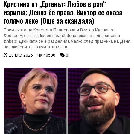
Кристина от „Ергенът: Любов в рая“
изригна: Дениз бе права! Виктор се оказа
голямо леке (Още за скандала)
Приказката на Кристина Пламенова и Виктор Иванов от
&bdquo;Ергенът: Любов в рая&ldquo; окончателно свърши
&nbsp; Двойката се е разделила малко след празника на Деня
на влюбените.Но пукнатините в...
10 Mar 2026
40586
0