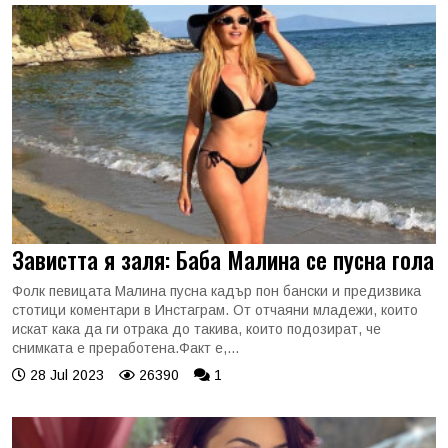
Завистта я заля: Баба Малина се пусна гола
Фолк певицата Малина пусна кадър пон бански и предизвика
стотици коментари в Инстаграм. От отчаяни младежи, които
искат кака да ги отрака до такива, които подозират, че
снимката е преработена.Факт е,...
28 Jul 2023
26390
1