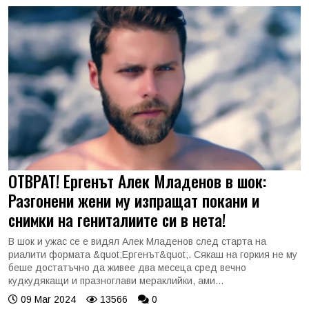
ОТВРАТ! Ергенът Алек Младенов в шок:
Разгонени жени му изпращат покани и
снимки на гениталиите си в нета!
В шок и ужас се е видял Алек Младенов след старта на
риалити формата &quot;Ергенът&quot;. Сякаш на горкия не му
беше достатъчно да живее два месеца сред вечно
кудкудякащи и празноглави мераклийки, ами...
09 Mar 2024
13566
0