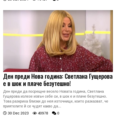
Ден преди Нова година: Светлана Гущерова
е в шок и плаче безутешно!
Ден преди да посрещне весело Новата година, Светлана
Гущерова излезе извън себе си, в шок е и плаче безутешно.
Това разкриха близки до нея източници, които разказват, че
приятелите й се чудят какво да...
30 Dec 2023
40978
0