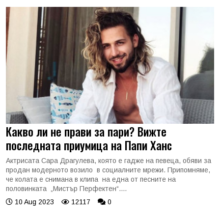
Какво ли не прави за пари? Вижте
последната приумица на Папи Ханс
Актрисата Сара Драгулева, която е гадже на певеца, обяви за
продан модерното возило в социалните мрежи. Припомняме,
че колата е снимана в клипа на една от песните на
половинката „Мистър Перфектен“....
10 Aug 2023
12117
0