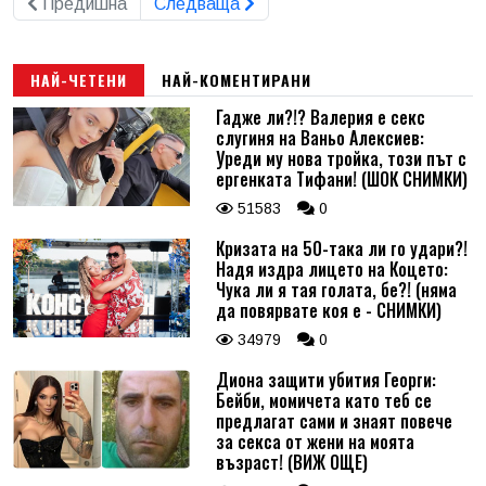
Предишна
Следваща
НАЙ-ЧЕТЕНИ
НАЙ-КОМЕНТИРАНИ
Гадже ли?!? Валерия е секс
слугиня на Ваньо Алексиев:
Уреди му нова тройка, този път с
ергенката Тифани! (ШОК СНИМКИ)
51583
0
Кризата на 50-така ли го удари?!
Надя издра лицето на Коцето:
Чука ли я тая голата, бе?! (няма
да повярвате коя е - СНИМКИ)
34979
0
Диона защити убития Георги:
Бейби, момичета като теб се
предлагат сами и знаят повече
за секса от жени на моята
възраст! (ВИЖ ОЩЕ)