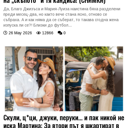
Да, Благо Джизъса и Мария-Луиза наистина бяха разделени
преди месец-два, но както вече стана ясно, отново се
събраха. А и как няма да се съберат, то такава сгодна жена
изпуска ли се?! Близки до футбол...
26 May 2026
12866
0
Скули, ц*ци, джуки, перуки... и пак никой не
иска Мартина: За втори път я шкартират в