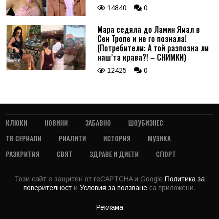
14840
0
Мара седяла до Ламин Ямал в
Сен Тропе и не го познала!
(Потребители: А той разпозна ли
наш’та крава?! – СНИМКИ)
12425
0
КЛЮКИ
НОВИНИ
ЗАБАВНО
ШОУБИЗНЕС
ТВ СЕРИАЛИ
РИАЛИТИ
ИСТОРИЯ
МУЗИКА
РАЗКРИТИЯ
СВЯТ
ЗДРАВЕ И ДИЕТИ
СПОРТ
Този сайт е защитен от reCAPTCHA и Google
Политика за
поверителност
и
Условия за ползване
са приложени.
Реклама