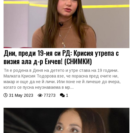
Дни, преди 19-ия си РД: Крисия утрепа с
визия ала д-р Енчев! (СНИМКИ)
Тя е родена в Деня на детето и утре става на 19 години.
Малката Крисия Тодорова взе, че порасна пред очите ни,
макар и още да не й личи. Или поне не й личеше до вчера,
когато се пусна неузнаваема в мр...
31 May 2023
77273
1