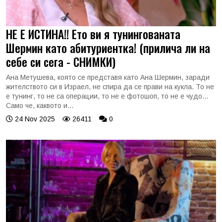
НЕ Е ИСТИНА!! Ето ви я тунингованата
Шермин като абитуриентка! (прилича ли на
себе си сега - СНИМКИ)
Ана Метушева, която се представя като Ана Шермин, заради
жителството си в Израел, не спира да се прави на кукла. То не
е тунинг, то не са операции, то не е фотошоп, то не е чудо...
Само че, каквото и...
24 Nov 2025
26411
0