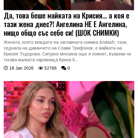
Да, това беше майката на Крисия... а коя е
тази жена днес?! Ангелина НЕ Е Ангелина,
нищо общо със себе си! (ШОК СНИМКИ)
Жената, която виждате на заглавната снимка &ndash; тази,
седнала на диванчето на Слави Трифонов, е майката на
Крисия Тодорова. Сигурно мнозина още я помнят, въпреки че
тогава малката чаровница Криси б...
18 Jan 2026
52766
0