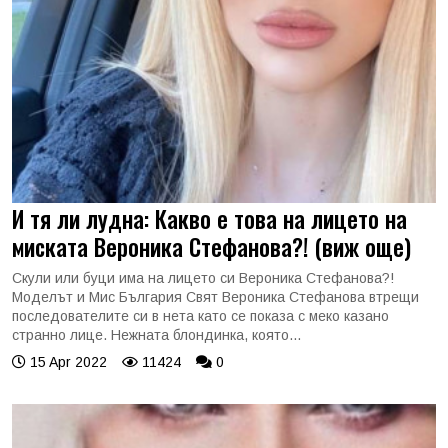
И тя ли лудна: Какво е това на лицето на
миската Вероника Стефанова?! (виж още)
Скули или буци има на лицето си Вероника Стефанова?!
Моделът и Мис България Свят Вероника Стефанова втрещи
последователите си в нета като се показа с меко казано
странно лице. Нежната блондинка, която...
15 Apr 2022
11424
0