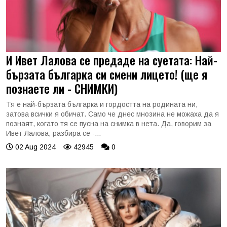
И Ивет Лалова се предаде на суетата: Най-
бързата българка си смени лицето! (ще я
познаете ли - СНИМКИ)
Тя е най-бързата българка и гордостта на родината ни,
затова всички я обичат. Само че днес мнозина не можаха да я
познаят, когато тя се пусна на снимка в нета. Да, говорим за
Ивет Лалова, разбира се -...
02 Aug 2024
42945
0