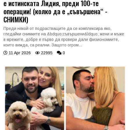
е истинската Лидия, преди 100-те
операции! (колко да е „съвършена“ -
СНИМКИ)
Преди някой от подрастващите да се комплексира яко,
гледайки снимките на &bdquo;съвършени&ldquo; жени и мъже
в мрежите, добре е първо да провери дали физиономиите,
които вижда, са реални. Защото огром...
11 Apr 2026
22995
0