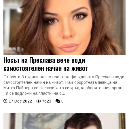
Носът на Преслава вече води
самостоятелен начин на живот
От почти 3 години насам носът на фолкдивата Преслава води
самостоятелен начин на живот. Най-оборотната певица на
Митко Пайнера се окепази като си кръцна обонятелния орган.
Тя се подложи на пластична о...
17 Dec 2022
7623
0