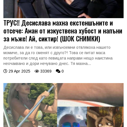
ТРУС!! Десислава махна екстеншъните и
отсече: Аман от изкуствена хубост и напъни
за мъже! Ай, сиктир! (ШОК СНИМКИ)
Десислава ли е това, или извънземни отвлякоха нашето
момиче, за да го сменят с друго?! Това се питат маса
потребители след като певицата направи нещо наистина
неочаквано и дори нечувано днес. Тя махна...
29 Apr 2025
33369
0