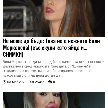
Не може да бъде: Това не е нежната Вили
Марковска! (със скули като яйца и...
СНИМКИ)
Вили Марковска години наред беше символ за стил, нежност и
деликатност сред актрисите. Звездата от "Шивачки" и
"Столичани в повече" винаги е била пример за естествена
красота като стигна дори дотам да...
03 Mar 2023
25466
0