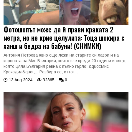
Фотошопът може да й прави краката 2
метра, но не крие целулита: Тоца шокира с
ханш и бедра на бабуни! (СНИМКИ)
Антония Петрова явно още лежи на старите си лаври и на
короната на Мис България, която взе преди 20 години и след
която цяла България ревна с пълно гърло: &quot;Мис
Крокодил&quot;... Разбира се, оттог...
13 Aug 2024
32865
0