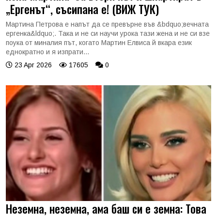
„Ергенът“, съсипана е! (ВИЖ ТУК)
Мартина Петрова е напът да се превърне във &bdquo;вечната
ергенка&ldquo;. Така и не си научи урока тази жена и не си взе
поука от миналия път, когато Мартин Елвиса й вкара език
еднократно и я изпрати...
23 Apr 2026
17605
0
Неземна, неземна, ама баш си е земна: Това