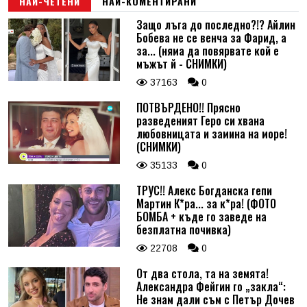
НАЙ-ЧЕТЕНИ
НАЙ-КОМЕНТИРАНИ
Защо лъга до последно?!? Айлин
Бобева не се венча за Фарид, а
за... (няма да повярвате кой е
мъжът й - СНИМКИ)
37163
0
ПОТВЪРДЕНО!! Прясно
разведеният Геро си хвана
любовницата и замина на море!
(СНИМКИ)
35133
0
ТРУС!! Алекс Богданска гепи
Мартин К*ра... за к*ра! (ФОТО
БОМБА + къде го заведе на
безплатна почивка)
22708
0
От два стола, та на земята!
Александра Фейгин го „закла“:
Не знам дали съм с Петър Дочев