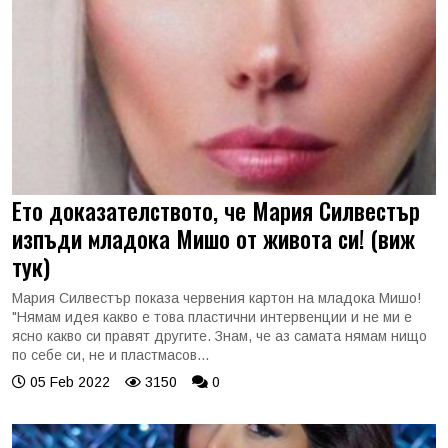
Ето доказателството, че Мария Силвестър
изпъди младока Мишо от живота си! (виж
тук)
Мария Силвестър показа червения картон на младока Мишо!
"Нямам идея какво е това пластични интервенции и не ми е
ясно какво си правят другите. Знам, че аз самата нямам нищо
по себе си, не и пластмасов...
05 Feb 2022
3150
0