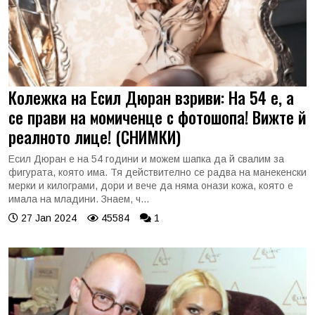
Колежка на Есил Дюран взриви: На 54 е, а
се прави на момиченце с фотошопа! Вижте й
реалното лице! (СНИМКИ)
Есил Дюран е на 54 години и можем шапка да й свалим за
фигурата, която има. Тя действително се радва на манекенски
мерки и килограми, дори и вече да няма онази кожа, която е
имала на младини. Знаем, ч...
27 Jan 2024
45584
1