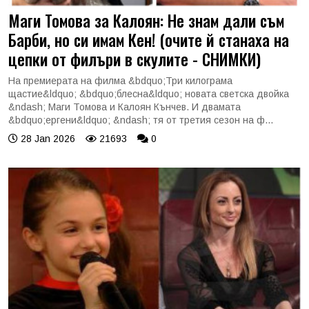
Маги Томова за Калоян: Не знам дали съм
Барби, но си имам Кен! (очите й станаха на
цепки от филъри в скулите - СНИМКИ)
На премиерата на филма &bdquo;Три килограма
щастие&ldquo; &bdquo;блесна&ldquo; новата светска двойка
&ndash; Маги Томова и Калоян Кънчев. И двамата
&bdquo;ергени&ldquo; &ndash; тя от третия сезон на ф...
28 Jan 2026
21693
0