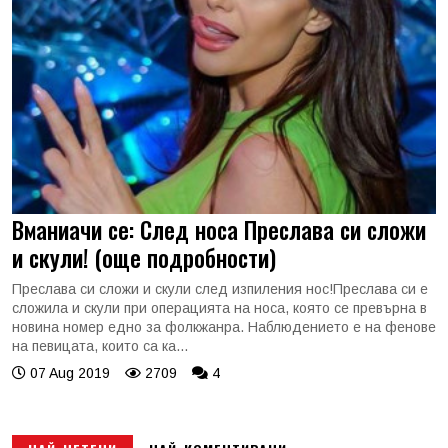
Вманиачи се: След носа Преслава си сложи
и скули! (още подробности)
Преслава си сложи и скули след изпиления нос!Преслава си е
сложила и скули при операцията на носа, която се превърна в
новина номер едно за фолкжанра. Наблюдението е на фенове
на певицата, които са ка...
07 Aug 2019
2709
4