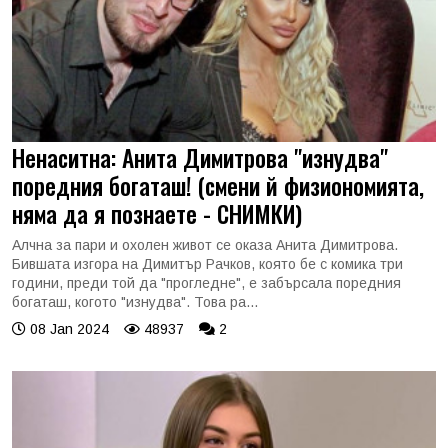
Ненаситна: Анита Димитрова "изнудва"
поредния богаташ! (смени й физиономията,
няма да я познаете - СНИМКИ)
Алчна за пари и охолен живот се оказа Анита Димитрова.
Бившата изгора на Димитър Рачков, която бе с комика три
години, преди той да "прогледне", е забърсала поредния
богаташ, когото "изнудва". Това ра...
08 Jan 2024
48937
2