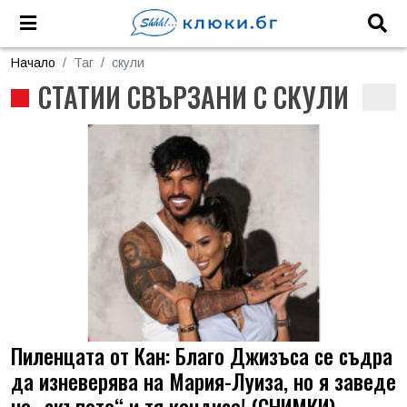
Начало
Таг
скули
СТАТИИ СВЪРЗАНИ С СКУЛИ
Пиленцата от Кан: Благо Джизъса се съдра
да изневерява на Мария-Луиза, но я заведе
на „скъпото“ и тя кандиса! (СНИМКИ)