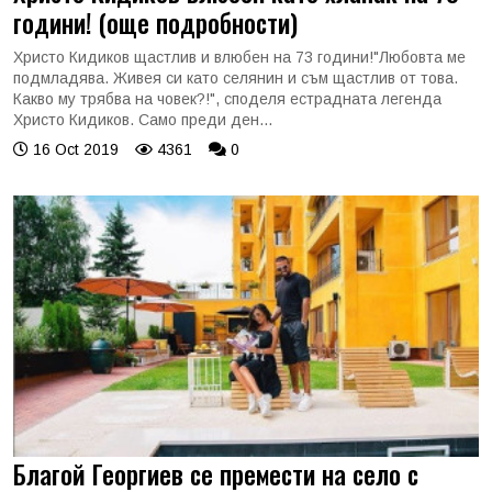
години! (още подробности)
Христо Кидиков щастлив и влюбен на 73 години!"Любовта ме
подмладява. Живея си като селянин и съм щастлив от това.
Какво му трябва на човек?!", споделя естрадната легенда
Христо Кидиков. Само преди ден...
16 Oct 2019
4361
0
Благой Георгиев се премести на село с