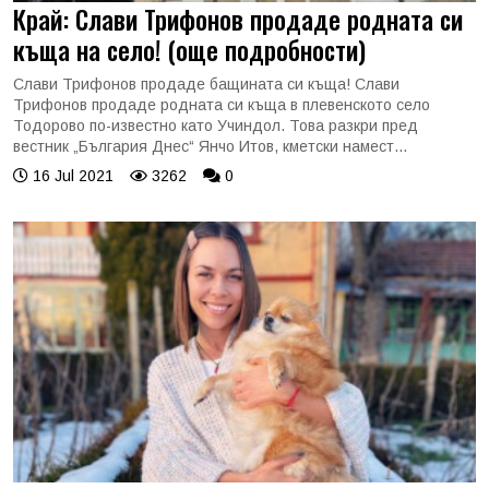
Край: Слави Трифонов продаде родната си
къща на село! (още подробности)
Слави Трифонов продаде бащината си къща! Слави
Трифонов продаде родната си къща в плевенското село
Тодорово по-известно като Учиндол. Това разкри пред
вестник „България Днес“ Янчо Итов, кметски намест...
16 Jul 2021
3262
0