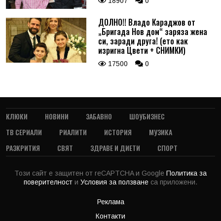
18907
0
ДОЛНО!! Владо Караджов от
„Бригада Нов дом“ заряза жена
си, заради друга! (ето как
изригна Цвети + СНИМКИ)
17500
0
КЛЮКИ
НОВИНИ
ЗАБАВНО
ШОУБИЗНЕС
ТВ СЕРИАЛИ
РИАЛИТИ
ИСТОРИЯ
МУЗИКА
РАЗКРИТИЯ
СВЯТ
ЗДРАВЕ И ДИЕТИ
СПОРТ
Този сайт е защитен от reCAPTCHA и Google
Политика за
поверителност
и
Условия за ползване
са приложени.
Реклама
Контакти