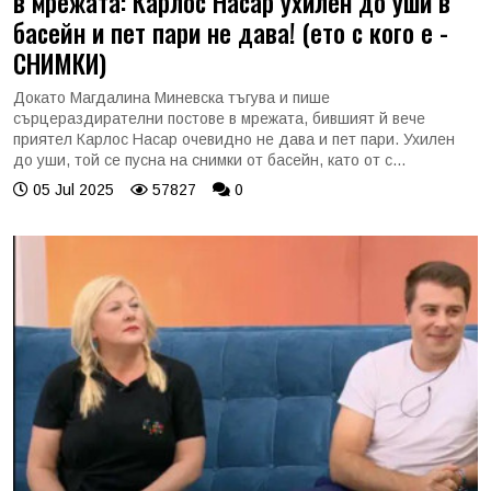
в мрежата: Карлос Насар ухилен до уши в
басейн и пет пари не дава! (ето с кого е -
СНИМКИ)
Докато Магдалина Миневска тъгува и пише
сърцераздирателни постове в мрежата, бившият й вече
приятел Карлос Насар очевидно не дава и пет пари. Ухилен
до уши, той се пусна на снимки от басейн, като от с...
05 Jul 2025
57827
0