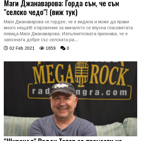
Маги Джанаварова: Горда съм, че съм
"селско чедо"! (виж тук)
Маги Джанаварова се гордее, че е видяла и може да прави
много неща!В откровения за миналото се впусна гласовитата
певица Маги Джанаварова. Изпълнителката признава, че е
запозната добре със селската ра...
02 Feb 2021
1659
0