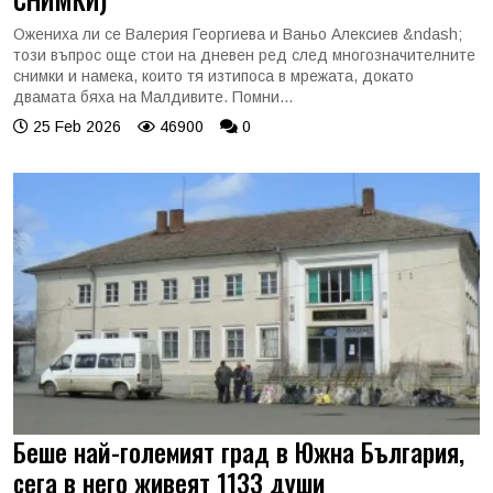
Ожениха ли се Валерия Георгиева и Ваньо Алексиев &ndash;
този въпрос още стои на дневен ред след многозначителните
снимки и намека, които тя изтипоса в мрежата, докато
двамата бяха на Малдивите. Помни...
25 Feb 2026
46900
0
Беше най-големият град в Южна България,
сега в него живеят 1133 души