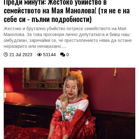
Преди минути: Жестоко убийство в
семейството на Мая Манолова! (тя не е на
себе си - пълни подробности)
Жестоко и брутално убийство потресе семейството на Мая
Манолова. За това проговори лично депутатката и бивш наш
омбудсман, заричайки се, че престъплението няма да остане
неразкрито или ненаказано....
21 Jul 2023
53144
0