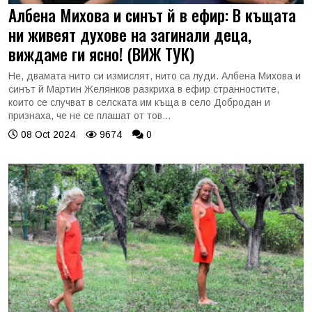
Албена Михова и синът й в ефир: В къщата
ни живеят духове на загинали деца,
виждаме ги ясно! (ВИЖ ТУК)
Не, двамата нито си измислят, нито са луди. Албена Михова и
синът й Мартин Желянков разкриха в ефир странностите,
които се случват в селската им къща в село Добродан и
признаха, че не се плашат от тов...
08 Oct 2024
9674
0