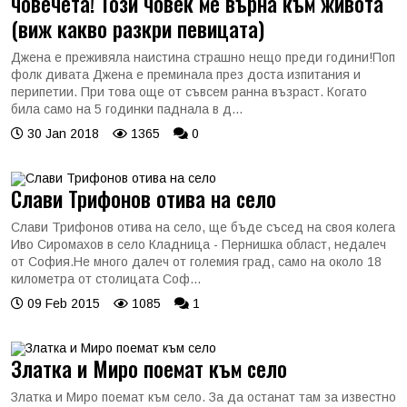
човечета! Този човек ме върна към живота
(виж какво разкри певицата)
Джена е преживяла наистина страшно нещо преди години!Поп
фолк дивата Джена е преминала през доста изпитания и
перипетии. При това още от съвсем ранна възраст. Когато
била само на 5 годинки паднала в д...
30 Jan 2018
1365
0
Слави Трифонов отива на село
Слави Трифонов отива на село, ще бъде съсед на своя колега
Иво Сиромахов в село Кладница - Пернишка област, недалеч
от София.Не много далеч от големия град, само на около 18
километра от столицата Соф...
09 Feb 2015
1085
1
Златка и Миро поемат към село
Златка и Миро поемат към село. За да останат там за известно