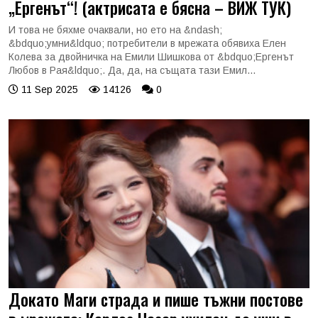
„Ергенът“! (актрисата е бясна – ВИЖ ТУК)
И това не бяхме очаквали, но ето на &ndash;
&bdquo;умни&ldquo; потребители в мрежата обявиха Елен
Колева за двойничка на Емили Шишкова от &bdquo;Ергенът
Любов в Рая&ldquo;. Да, да, на същата тази Емил...
11 Sep 2025
14126
0
Докато Маги страда и пише тъжни постове