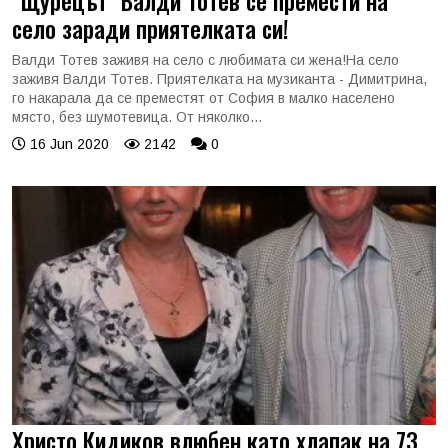
"Щурецът" Валди Тотев се премести на
село заради приятелката си!
Валди Тотев заживя на село с любимата си жена!На село
заживя Валди Тотев. Приятелката на музиканта - Димитрина,
го накарала да се преместят от София в малко населено
място, без шумотевица. От няколко...
16 Jun 2020
2142
0
Христо Кидиков влюбен като хлапак на 73