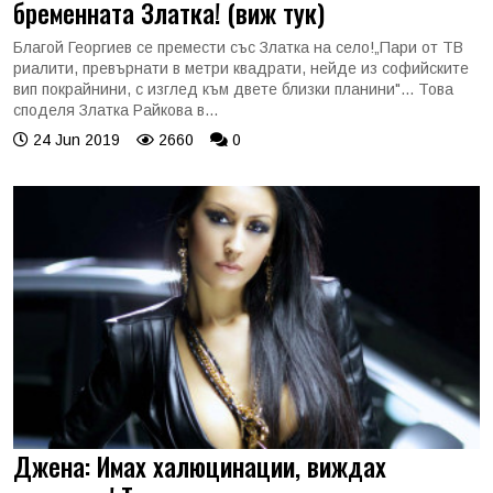
бременната Златка! (виж тук)
Благой Георгиев се премести със Златка на село!„Пари от ТВ
риалити, превърнати в метри квадрати, нейде из софийските
вип покрайнини, с изглед към двете близки планини"... Това
споделя Златка Райкова в...
24 Jun 2019
2660
0
Джена: Имах халюцинации, виждах