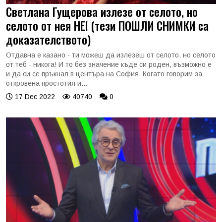
Светлана Гущерова излезе от селото, но
селото от нея НЕ! (тези ПОШЛИ СНИМКИ са
доказателството)
Отдавна е казано - ти можеш да излезеш от селото, но селото
от теб - никога! И то без значение къде си роден, възможно е
и да си се пръкнал в центъра на София. Когато говорим за
откровена простотия и...
17 Dec 2022
40740
0