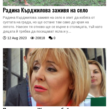
Радина Кърджилова заживя на село
Радина Кърджилова заживя на село в опит да избяга от
суетата на града, но ще остане там само до края на
лятото. Наесен тя отново ще се върне в столицата, тъй като
децата й трябва да посещават ясла и у...
12 Aug 2023
20818
0