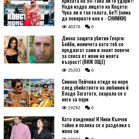
Кризата на 50-така ли го удари?!
Надя издра лицето на Коцето:
Чука ли я тая голата, бе?! (няма
да повярвате коя е - СНИМКИ)
40376
0
Диона защити убития Георги:
Бейби, момичета като теб се
предлагат сами и знаят повече
за секса от жени на моята
възраст! (ВИЖ ОЩЕ)
35203
0
Симона Пейчева отиде на море
след убийството на любимия й
Владо Загатото, скарала се с
него за пари
19292
0
Като пандемия! И Ники Кънчев
тайно и полека се е разделил с
жена си