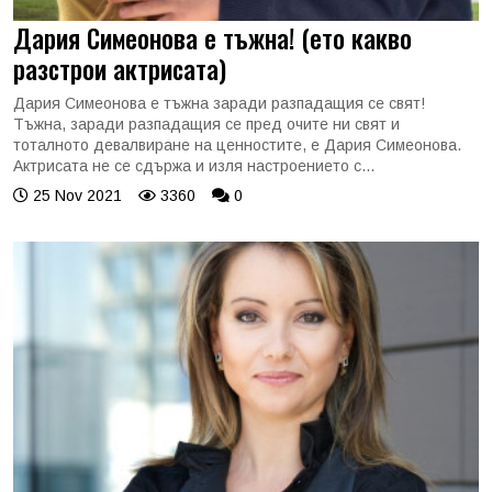
Дария Симеонова е тъжна! (ето какво
разстрои актрисата)
Дария Симеонова е тъжна заради разпадащия се свят!
Тъжна, заради разпадащия се пред очите ни свят и
тоталното девалвиране на ценностите, е Дария Симеонова.
Актрисата не се сдържа и изля настроението с...
25 Nov 2021
3360
0