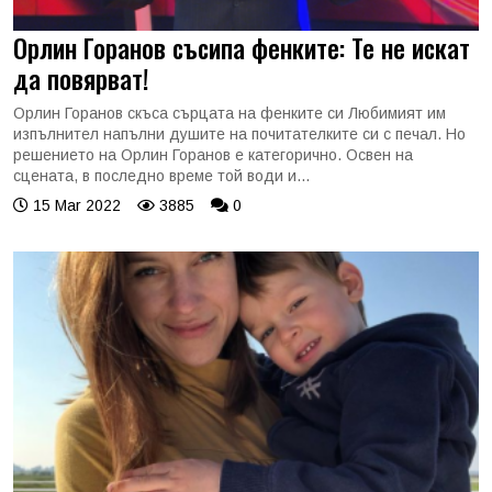
Орлин Горанов съсипа фенките: Те не искат
да повярват!
Орлин Горанов скъса сърцата на фенките си Любимият им
изпълнител напълни душите на почитателките си с печал. Но
решението на Орлин Горанов е категорично. Освен на
сцената, в последно време той води и...
15 Mar 2022
3885
0