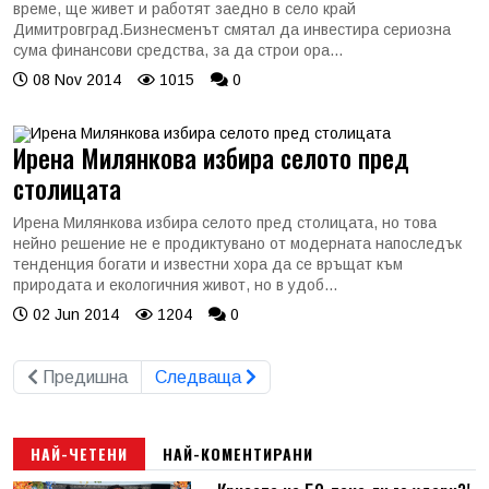
време, ще живет и работят заедно в село край
Димитровград.Бизнесменът смятал да инвестира сериозна
сума финансови средства, за да строи ора...
08 Nov 2014
1015
0
Ирена Милянкова избира селото пред
столицата
Ирена Милянкова избира селото пред столицата, но това
нейно решение не е продиктувано от модерната напоследък
тенденция богати и известни хора да се връщат към
природата и екологичния живот, но в удоб...
02 Jun 2014
1204
0
Предишна
Следваща
НАЙ-ЧЕТЕНИ
НАЙ-КОМЕНТИРАНИ