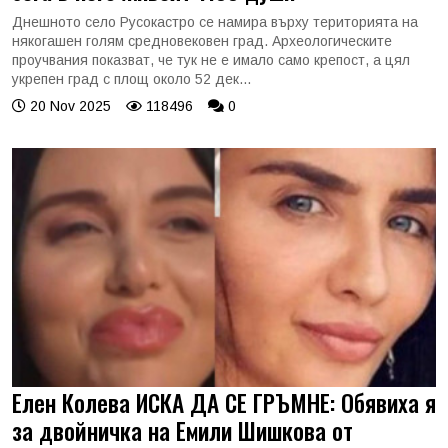
Днешното село Русокастро се намира върху територията на
някогашен голям средновековен град. Археологическите
проучвания показват, че тук не е имало само крепост, а цял
укрепен град с площ около 52 дек...
20 Nov 2025
118496
0
Елен Колева ИСКА ДА СЕ ГРЪМНЕ: Обявиха я
за двойничка на Емили Шишкова от