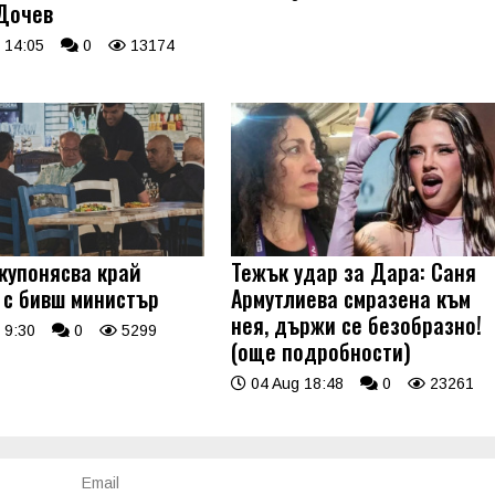
Дочев
 14:05
0
13174
купонясва край
Тежък удар за Дара: Саня
 с бивш министър
Армутлиева смразена към
нея, държи се безобразно!
 9:30
0
5299
(още подробности)
04 Aug 18:48
0
23261
Email