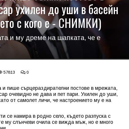
сар ухилен до уши в басейн
 (ето с кого е - СНИМКИ)
та и му дреме на шапката, че е
57813
0
а и пише сърцераздирателни постове в мрежата,
ар очевидно не дава и пет пари. Ухилен до уши,
като от самолет личи, че настроението му е на
ти се намира в родно село, където разпуска с
те му слънчеви очила се вижда мъж, но е много
ни.