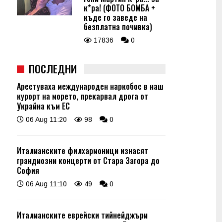
к*ра! (ФОТО БОМБА +
къде го заведе на
безплатна почивка)
17836
0
ПОСЛЕДНИ
Арестуваха международен наркобос в наш
курорт на морето, прекарвал дрога от
Украйна към ЕС
06 Aug 11:20
98
0
Италианските филхармоници изнасят
грандиозни концерти от Стара Загора до
София
06 Aug 11:10
49
0
Италианските еврейски тийнейджъри