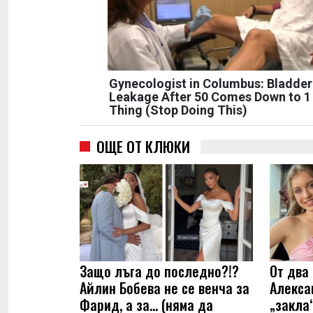
Gynecologist in Columbus: Bladder
Leakage After 50 Comes Down to 1
Thing (Stop Doing This)
ОЩЕ ОТ КЛЮКИ
Защо лъга до последно?!?
От два 
Айлин Бобева не се венча за
Алекса
Фарид, а за... (няма да
„закла“