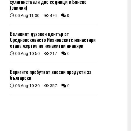
хулиганствали две седмици в Банско
(снимки)
06 Aug 11:00
476
0
Великият духовен център от
Средновековието Ивановските манастири
става жертва на ненаситни иманяри
06 Aug 10:50
217
0
Веригите пробутват вносни продукти за
български
06 Aug 10:30
357
0