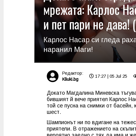
мрежата: Карлос На
и пет пари не дава!
Карлос Насар си гледа раха
наранил Маги!
Редактор:
17:27 | 05 Jul 25
Kliuki.bg
Докато Магдалина Миневска тъгув
бившият й вече приятел Карлос Нас
той се пусна на снимки от басейн, 
шест.
Шампионът ни по вдигане на тежес
приятели. В отражението на скъпи
вероятно заедно с тях да има и же