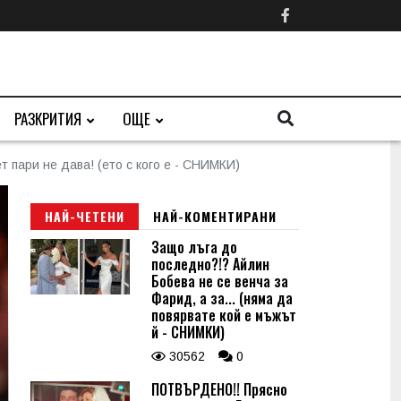
РАЗКРИТИЯ
ОЩЕ
 пари не дава! (ето с кого е - СНИМКИ)
НАЙ-ЧЕТЕНИ
НАЙ-КОМЕНТИРАНИ
Защо лъга до
последно?!? Айлин
Бобева не се венча за
Фарид, а за... (няма да
повярвате кой е мъжът
й - СНИМКИ)
30562
0
ПОТВЪРДЕНО!! Прясно