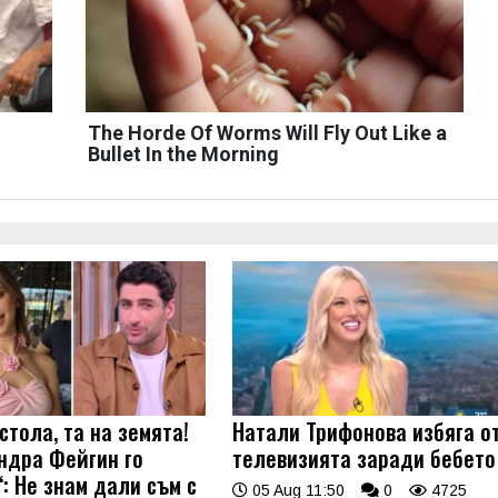
The Horde Of Worms Will Fly Out Like a
Bullet In the Morning
стола, та на земята!
Натали Трифонова избяга о
ндра Фейгин го
телевизията заради бебето
: Не знам дали съм с
05 Aug 11:50
0
4725