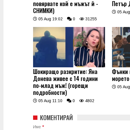
повярвате кой е мъжът й -
Петър 
СНИМКИ)
05 Aug
05 Aug 19:02
0
31255
Шокиращо разкритие: Яна
Фънки 
Донева живее с 14 години
морето
по-млад мъж! (горещи
05 Aug
подробности)
05 Aug 11:10
0
4802
КОМЕНТИРАЙ
Име
*