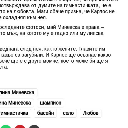
 потвърждава от думите на гимнастичката, че е
то на любовта. Маги обаче призна, че Карлос не
е охладнял към нея.
оследните фотоси, май Миневска е права –
о мъж, на когото му е гадно или му липсва
веднага след нея, както жените. Главите им
 какво са загубили. И Карлос ще осъзнае какво
вече ще е с друго момче, което може би ще я
ета.
лина Миневска
ина Миневска
шампион
гимнастичка
басейн
село
Любов