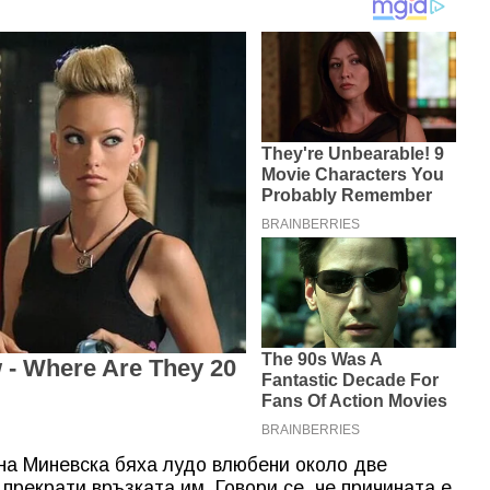
на Миневска бяха лудо влюбени около две
 прекрати връзката им. Говори се, че причината е