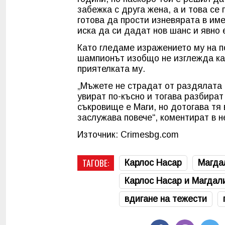
забежка с друга жена, а и това се
готова да прости изневярата в име
иска да си дадат нов шанс и явно 
Като гледаме изражението му на п
шампионът изобщо не изглежда кат
приятелката му.
„Мъжете не страдат от раздялата 
увират по-късно и тогава разбират
съкровище е Маги, но дотогава тя 
заслужава повече“, коментират в н
Източник: Crimesbg.com
ТАГОВЕ:
Карлос Насар
Магда
Карлос Насар и Магдал
вдигане на тежести