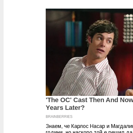
Знаем, че Карлос Насар и Магдали
години, но наскоро той е решил да