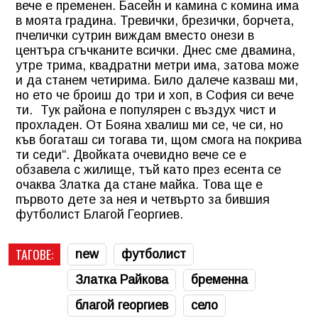
вече е пременен. Басейн и камина с комина има
в моята градина. Тревички, брезички, борчета,
пчелички сутрин виждам вместо онези в
центъра сгъчканите всички. Днес сме двамина,
утре трима, квадратни метри има, затова може
и да станем четирима. Било далече казваш ми,
но ето че броиш до три и хоп, в София си вече
ти. Тук района е популярен с въздух чист и
прохладен. От Бояна хвалиш ми се, че си, но
къв богаташ си тогава ти, щом смога на покрива
ти седи“. Двойката очевидно вече се е
обзавела с жилище, тъй като през есента се
очаква Златка да стане майка. Това ще е
първото дете за нея и четвърто за бившия
футболист Благой Георгиев.
ТАГОВЕ:
new
футболист
Златка Райкова
бременна
благой георгиев
село