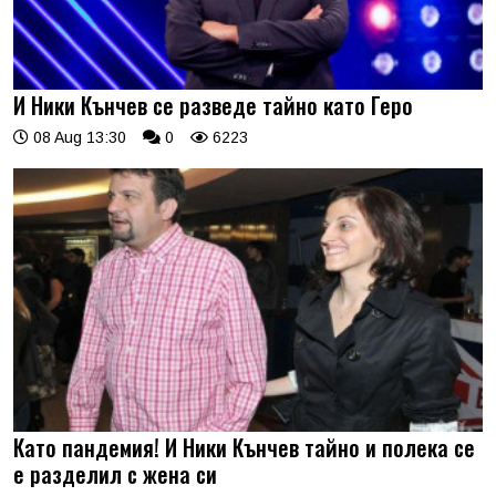
И Ники Кънчев се разведе тайно като Геро
08 Aug 13:30
0
6223
Като пандемия! И Ники Кънчев тайно и полека се
е разделил с жена си