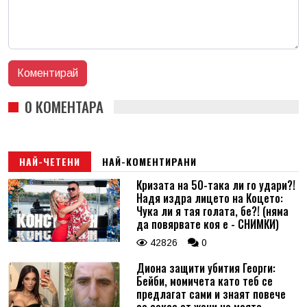
0 КОМЕНТАРА
НАЙ-ЧЕТЕНИ
НАЙ-КОМЕНТИРАНИ
Кризата на 50-така ли го удари?!
Надя издра лицето на Коцето:
Чука ли я тая голата, бе?! (няма
да повярвате коя е - СНИМКИ)
42826
0
Диона защити убития Георги:
Бейби, момичета като теб се
предлагат сами и знаят повече