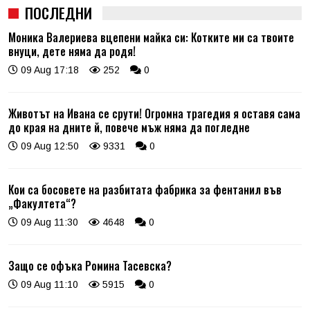
ПОСЛЕДНИ
Моника Валериева вцепени майка си: Котките ми са твоите
внуци, дете няма да родя!
09 Aug 17:18
252
0
Животът на Ивана се срути! Огромна трагедия я оставя сама
до края на дните й, повече мъж няма да погледне
09 Aug 12:50
9331
0
Кои са босовете на разбитата фабрика за фентанил във
„Факултета“?
09 Aug 11:30
4648
0
Защо се офъка Ромина Тасевска?
09 Aug 11:10
5915
0