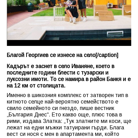
Благой Георгиев се изнесе на село[/caption]
Кадърът е заснет в село Иваняне, което в
последните години блести с тузарски и
луксозни имоти. То се намира в район Банкя и е
на 12 км от столицата.
Именно в шикозния комплекс от затворен тип в
китното селце най-вероятно семейството е
свило семейното си гнездо, пише вестник
„България Днес“. Ето какво още, плюс това в
рими, издава Златка: „Тук златните ми коси, ще
лежат на едни мъжки татуирани гърди. Блага
вест си нося с мен в апартамента ми, който