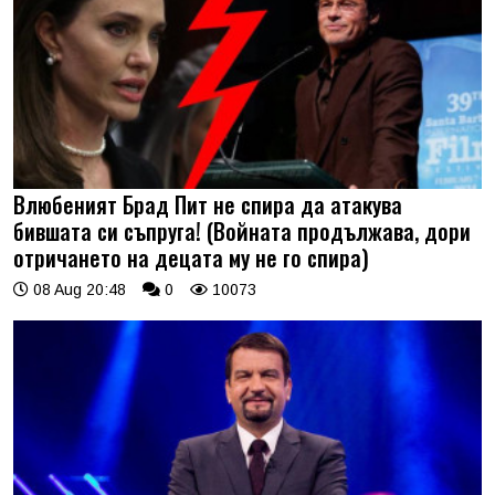
Влюбеният Брад Пит не спира да атакува
бившата си съпруга! (Войната продължава, дори
отричането на децата му не го спира)
08 Aug 20:48
0
10073