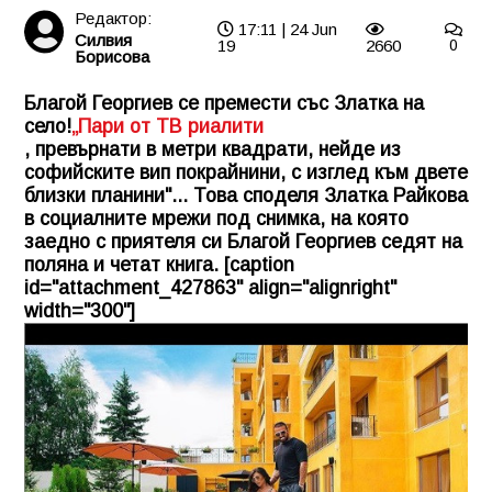
Редактор:
17:11 | 24 Jun
Силвия
19
2660
0
Борисова
Благой Георгиев се премести със Златка на
село!
„Пари от ТВ риалити
, превърнати в метри квадрати, нейде из
софийските вип покрайнини, с изглед към двете
близки планини"... Това споделя Златка Райкова
в социалните мрежи под снимка, на която
заедно с приятеля си Благой Георгиев седят на
поляна и четат книга. [caption
id="attachment_427863" align="alignright"
width="300"]