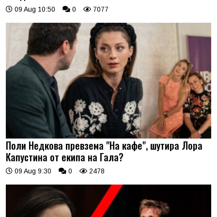
09 Aug 10:50
0
7077
Поли Недкова превзема "На кафе", шутира Лора
Капустина от екипа на Гала?
09 Aug 9:30
0
2478