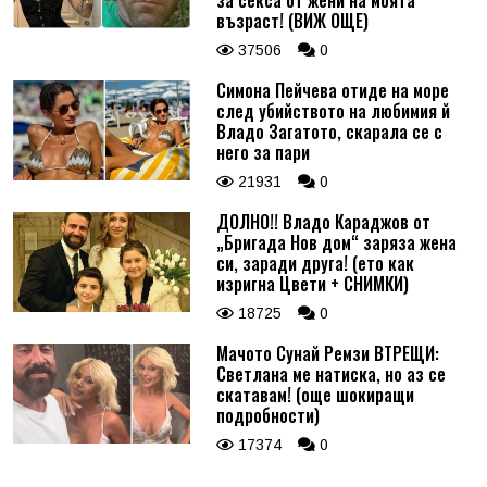
за секса от жени на моята
възраст! (ВИЖ ОЩЕ)
37506
0
Симона Пейчева отиде на море
след убийството на любимия й
Владо Загатото, скарала се с
него за пари
21931
0
ДОЛНО!! Владо Караджов от
„Бригада Нов дом“ заряза жена
си, заради друга! (ето как
изригна Цвети + СНИМКИ)
18725
0
Мачото Сунай Ремзи ВТРЕЩИ:
Светлана ме натиска, но аз се
скатавам! (още шокиращи
подробности)
17374
0