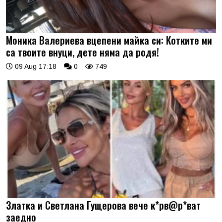
Моника Валериева вцепени майка си: Котките ми
са твоите внуци, дете няма да родя!
09 Aug 17:18
0
749
Златка и Светлана Гущерова вече к*рв@р*ват
заедно