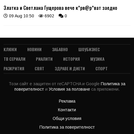
Златка и Светлана Гущерова вече к*рв@р*ват заедно
09 Aug 10:50
6902
0
КЛЮКИ
НОВИНИ
ЗАБАВНО
ШОУБИЗНЕС
ТВ СЕРИАЛИ
РИАЛИТИ
ИСТОРИЯ
МУЗИКА
РАЗКРИТИЯ
СВЯТ
ЗДРАВЕ И ДИЕТИ
СПОРТ
Този сайт е защитен от reCAPTCHA и Google
Политика за
поверителност
и
Условия за ползване
са приложени.
Реклама
Контакти
Общи условия
Политика за поверителност