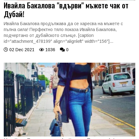
Ивайла Бакалова "вдърви" мъжете чак от
Дубай!
Ивайла Бакалова продължава да се харесва на мъжете с
пълна сила! Перфектно тяло показа Ивайла Бакалова,
подчертано от дубайското слънце. [caption
id="attachment_478199" align="alignleft" width="156"]...
02 Dec 2021
1036
0