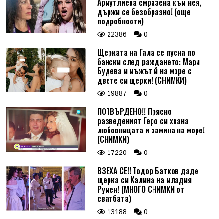
Армутлиева смразена към нея,
държи се безобразно! (още
подробности)
22386
0
Щерката на Гала се пусна по
бански след раждането: Мари
Будева и мъжът й на море с
двете си щерки! (СНИМКИ)
19887
0
ПОТВЪРДЕНО!! Прясно
разведеният Геро си хвана
любовницата и замина на море!
(СНИМКИ)
17220
0
ВЗЕХА СЕ!! Тодор Батков даде
щерка си Калина на младия
Румен! (МНОГО СНИМКИ от
сватбата)
13188
0