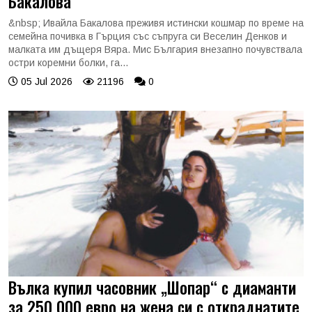
Бакалова
&nbsp; Ивайла Бакалова преживя истински кошмар по време на
семейна почивка в Гърция със съпруга си Веселин Денков и
малката им дъщеря Вяра. Мис България внезапно почувствала
остри коремни болки, га...
05 Jul 2026
21196
0
Вълка купил часовник „Шопар“ с диаманти
за 250 000 евро на жена си с откраднатите