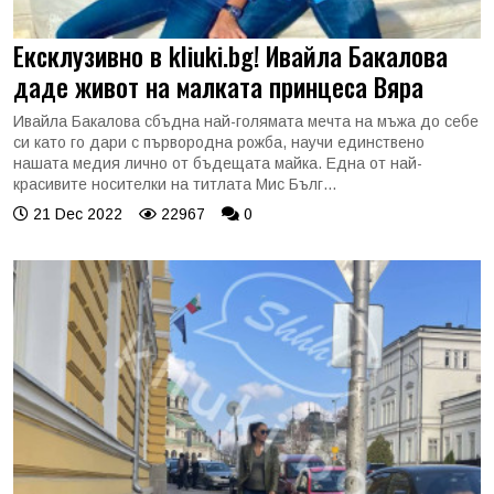
Ексклузивно в kliuki.bg! Ивайла Бакалова
даде живот на малката принцеса Вяра
Ивайла Бакалова сбъдна най-голямата мечта на мъжа до себе
си като го дари с първородна рожба, научи единствено
нашата медия лично от бъдещата майка. Една от най-
красивите носителки на титлата Мис Бълг...
21 Dec 2022
22967
0