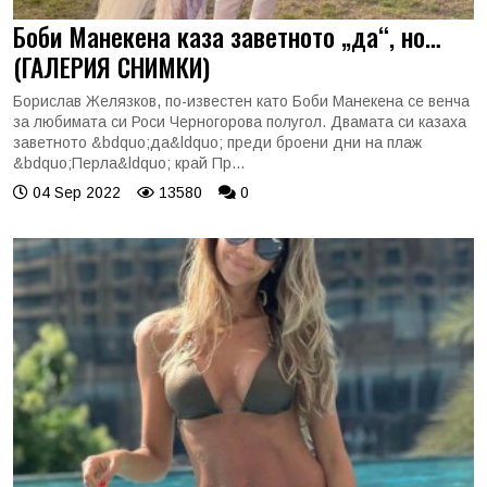
Боби Манекена каза заветното „да“, но…
(ГАЛЕРИЯ СНИМКИ)
Борислав Желязков, по-известен като Боби Манекена се венча
за любимата си Роси Черногорова полугол. Двамата си казаха
заветното &bdquo;да&ldquo; преди броени дни на плаж
&bdquo;Перла&ldquo; край Пр...
04 Sep 2022
13580
0