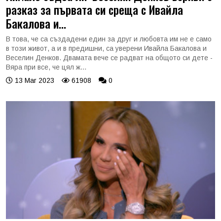
разказ за първата си среща с Ивайла
Бакалова и...
В това, че са създадени един за друг и любовта им не е само
в този живот, а и в предишни, са уверени Ивайла Бакалова и
Веселин Денков. Двамата вече се радват на общото си дете -
Вяра при все, че цял ж...
13 Mar 2023
61908
0