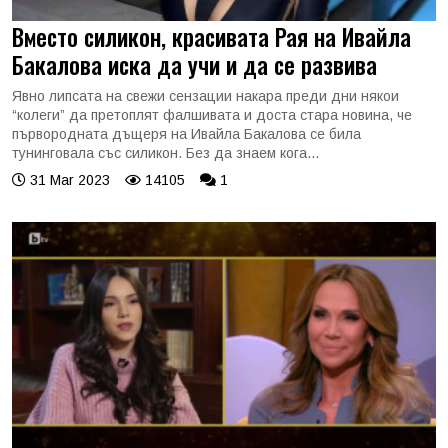
Вместо силикон, красивата Рая на Ивайла
Бакалова иска да учи и да се развива
Явно липсата на свежи сензации накара преди дни някои
“колеги” да претоплят фалшивата и доста стара новина, че
първородната дъщеря на Ивайла Бакалова се била
тунинговала със силикон. Без да знаем кога...
31 Mar 2023
14105
1