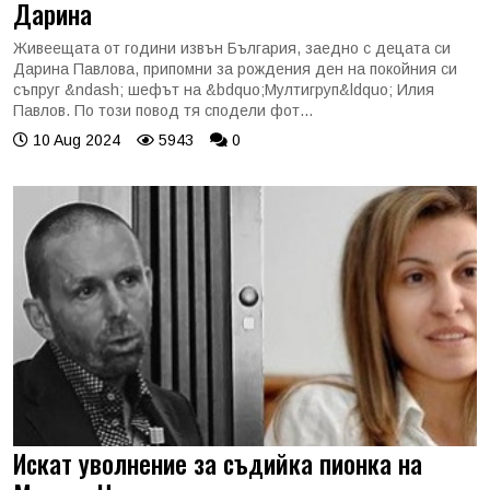
Дарина
Живеещата от години извън България, заедно с децата си
Дарина Павлова, припомни за рождения ден на покойния си
съпруг &ndash; шефът на &bdquo;Мултигруп&ldquo; Илия
Павлов. По този повод тя сподели фот...
10 Aug 2024
5943
0
Искат уволнение за съдийка пионка на