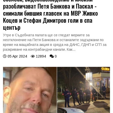
разобличават Петя Банкова и Паскал -
снимали бившия главсек на МВР Живко
Коцев и Стефан Димитров голи в спа
център
Утре в Съдебната палата ще се гледат мерките за
неотклонение на Петя Банкова и останалите задържани по
време на мащабната акция в сряда на ДАНС, ГДНП и СГП за
разкриване на контрабандни канали. Как...
05 Apr 2024
12894
0