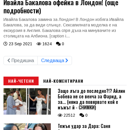
Ивайла Бакалова офейка в Лондон! (още
подробности)
Ивайла Бакалова замина за Лондон! В Лондон избяга Ивайла
Бакалова, за да види слънце. Сексапилната моделка е на
екскурзия в Англия. Бакалова спря дъха на минувачите из
столицата на Албиона. [caption i...
23 Sep 2021
1624
0
Предишна
Следваща
НАЙ-ЧЕТЕНИ
НАЙ-КОМЕНТИРАНИ
Защо лъга до последно?!? Айлин
Бобева не се венча за Фарид, а
за... (няма да повярвате кой е
мъжът й - СНИМКИ)
22512
0
Тежък удар за Дара: Саня