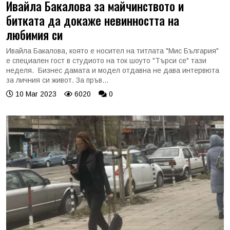
Ивайла Бакалова за майчинството и
битката да докаже невинността на
любимия си
Ивайла Бакалова, която е носител на титлата "Мис България"
е специален гост в студиото на ток шоуто "Търси се" тази
неделя. Бизнес дамата и модел отдавна не дава интервюта
за личния си живот. За пръв...
10 Mar 2023
6020
0