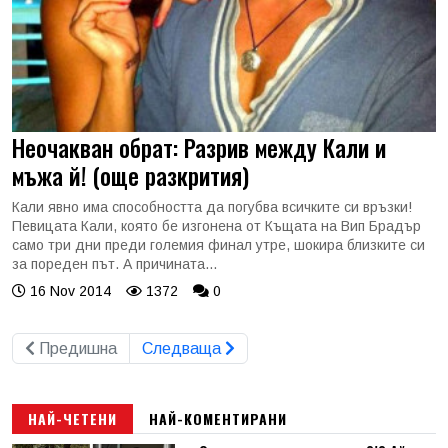
Неочакван обрат: Разрив между Кали и
мъжа й! (още разкрития)
Кали явно има способността да погубва всичките си връзки!
Певицата Кали, която бе изгонена от Къщата на Вип Брадър
само три дни преди големия финал утре, шокира близките си
за пореден път. А причината...
16 Nov 2014
1372
0
Предишна
Следваща
НАЙ-ЧЕТЕНИ
НАЙ-КОМЕНТИРАНИ