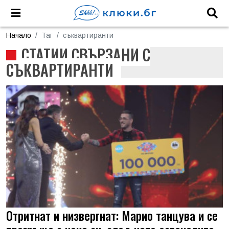
Начало
Таг
съквартиранти
СТАТИИ СВЪРЗАНИ С
СЪКВАРТИРАНТИ
Отритнат и низвергнат: Марио танцува и се