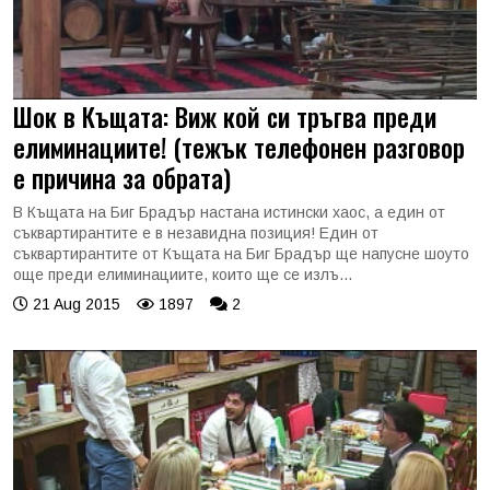
Шок в Къщата: Виж кой си тръгва преди
елиминациите! (тежък телефонен разговор
е причина за обрата)
В Къщата на Биг Брадър настана истински хаос, а един от
съквартирантите е в незавидна позиция! Един от
съквартирантите от Къщата на Биг Брадър ще напусне шоуто
още преди елиминациите, които ще се излъ...
21 Aug 2015
1897
2