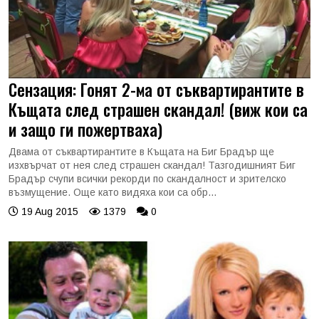
Сензация: Гонят 2-ма от съквартирантите в
Къщата след страшен скандал! (виж кои са
и защо ги пожертваха)
Двама от съквартирантите в Къщата на Биг Брадър ще
изхвърчат от нея след страшен скандал! Тазгодишният Биг
Брадър счупи всички рекорди по скандалност и зрителско
възмущение. Още като видяха кои са обр...
19 Aug 2015
1379
0