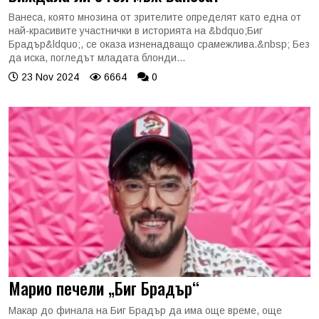
Ванеса, която мнозина от зрителите определят като една от
най-красивите участнички в историята на &bdquo;Биг
Брадър&ldquo;, се оказа изненадващо срамежлива.&nbsp; Без
да иска, погледът младата блонди...
23 Nov 2024
6664
0
Марио печели „Биг Брадър“
Макар до финала на Биг Брадър да има още време, още