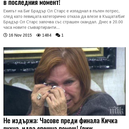
в последния момент!
Екипът на Биг Брадър Ол Старс е изпаднал в пълен потрес,
след като певицата категорично отказа да влезе в Къщата!Биг
Брадър Ол Старс започва със страшен скандал. Днес в 20.00
часа новите съквартиранти...
16 Nov 2015
1484
1
Не издържа: Часове преди финала Кичка
рухна, идва спешна помощ! (виж