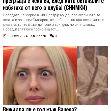
прегръща с чека си, след като останалите
избягаха от него в клуба! (СНИМКИ)
Победата на Марио в Биг Брадър му донесе огромната за
него, а и за всеки българин, печалба от 100 000 лева, както и
славата, която може да трае и три дни, но си е слава...
Победителят безспорно е щаст...
02 Dec 2024
27776
0
Виждала ли е гол мъж Ванеса?