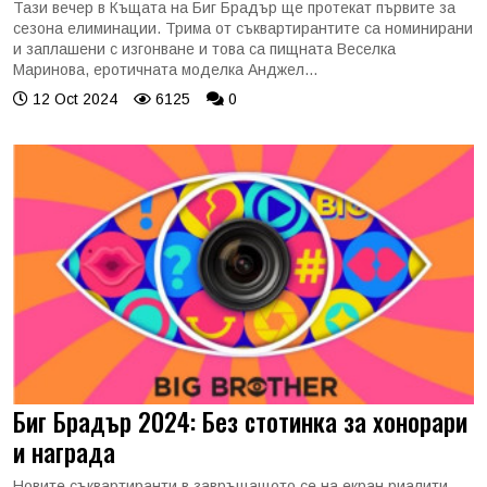
Тази вечер в Къщата на Биг Брадър ще протекат първите за
сезона елиминации. Трима от съквартирантите са номинирани
и заплашени с изгонване и това са пищната Веселка
Маринова, еротичната моделка Анджел...
12 Oct 2024
6125
0
Биг Брадър 2024: Без стотинка за хонорари
и награда
Новите съквартиранти в завръщащото се на екран риалити