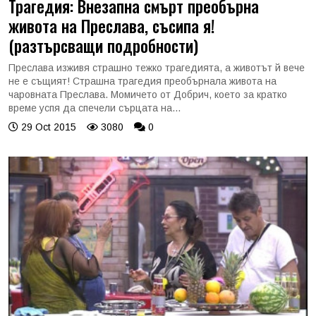
Трагедия: Внезапна смърт преобърна
живота на Преслава, съсипа я!
(разтърсващи подробности)
Преслава изживя страшно тежко трагедията, а животът й вече
не е същият! Страшна трагедия преобърнала живота на
чаровната Преслава. Момичето от Добрич, което за кратко
време успя да спечели сърцата на...
29 Oct 2015
3080
0