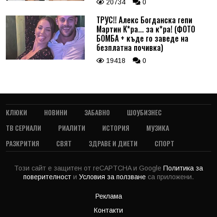
20734
0
ТРУС!! Алекс Богданска гепи
Мартин К*ра... за к*ра! (ФОТО
БОМБА + къде го заведе на
безплатна почивка)
19418
0
КЛЮКИ
НОВИНИ
ЗАБАВНО
ШОУБИЗНЕС
ТВ СЕРИАЛИ
РИАЛИТИ
ИСТОРИЯ
МУЗИКА
РАЗКРИТИЯ
СВЯТ
ЗДРАВЕ И ДИЕТИ
СПОРТ
Този сайт е защитен от reCAPTCHA и Google
Политика за
поверителност
и
Условия за ползване
са приложени.
Реклама
Контакти