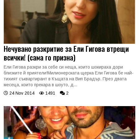
Нечувано разкритие за Ели Гигова втрещи
всички! (сама го призна)
Ели Гигова разкри за себе си неща, които шокираха дори
близките й приятели!Милионерската щерка Ели Гигова бе най-
тихият съквартирант в Къщата на Вип Брадър. През двата
месеца, които прекара в шоуто, д...
24 Nov 2014
1491
2