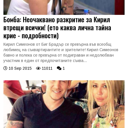
Бомба: Неочаквано разкритие за Кирил
втрещи всички! (ето каква лична тайна
крие - подробности)
Кирил Симеонов от Биг Брадър се превърна във всеобщ
любимец на съквартирантите и зрителите! Кирил Симеонов
бавно и полека се превърна от подиграван и недолюбван
участник в един от предпочитаните съква...
10 Sep 2015
11011
1