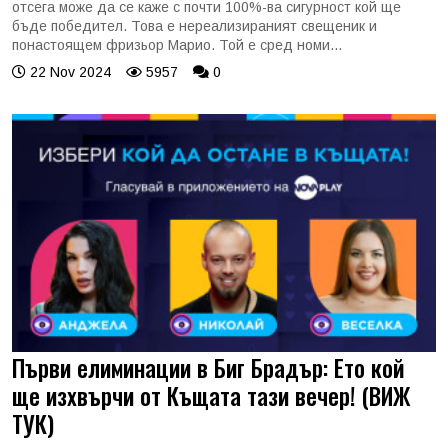
отсега може да се каже с почти 100%-ва сигурност кой ще
бъде победител. Това е нереализираният свещеник и
понастоящем фризьор Марио. Той е сред номи...
22 Nov 2024
5957
0
Първи елиминации в Биг Брадър: Ето кой
ще изхвърчи от Къщата тази вечер! (ВИЖ
ТУК)