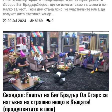
&bdquo;Биг Брадър&ldquo;, ще се излагат само за слава и по-
малко за чест. Тези дни стана ясно, че участниците няма да
получат нито стотинка хонор...
20 Jul 2024
8169
0
Скандал: Екипът на Биг Брадър Ол Старс се
натъкна на страшно нещо в Къщата!
(продуцентите в шок)