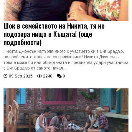
Шок в семейството на Никита, тя не
подозира нищо в Къщата! (още
подробности)
Никита Джонсън изтърпя много с участието си в Биг Брадър,
но проблемите далеч не са приключили! Никита Джонсън -
това е може би най-обижданата и преживяла удари участничка
в Биг Брадър от самото начал...
09 Sep 2015
2240
0