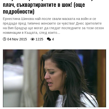
плач, съквартирантите в шок! (още
подробности)
Ернестина Шинова най-после свали маската на войн и се
предаде пред типично женските си чувства! Днес зрителите
на Вип Брадър ще могат да гледат последните за този сезон
номинации в Къщата, след които...
04 Nov 2015
1225
4