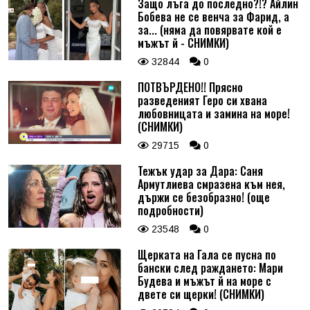
Защо лъга до последно?!? Айлин
Бобева не се венча за Фарид, а
за... (няма да повярвате кой е
мъжът й - СНИМКИ)
32844
0
ПОТВЪРДЕНО!! Прясно
разведеният Геро си хвана
любовницата и замина на море!
(СНИМКИ)
29715
0
Тежък удар за Дара: Саня
Армутлиева смразена към нея,
държи се безобразно! (още
подробности)
23548
0
Щерката на Гала се пусна по
бански след раждането: Мари
Будева и мъжът й на море с
двете си щерки! (СНИМКИ)