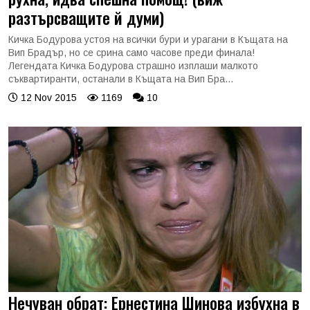
разтърсващите й думи)
Кичка Бодурова устоя на всички бури и урагани в Къщата на
Вип Брадър, но се срина само часове преди финала!
Легендата Кичка Бодурова страшно изплаши малкото
съквартиранти, останали в Къщата на Вип Бра...
12 Nov 2015
1169
10
Нечуван обрат: Ернестина Шинова избухна в