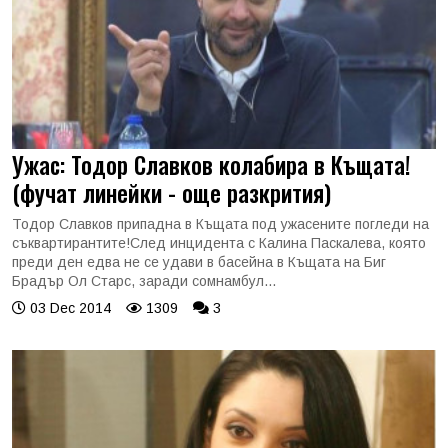
Ужас: Тодор Славков колабира в Къщата!
(фучат линейки - още разкрития)
Тодор Славков припадна в Къщата под ужасените погледи на
съквартирантите!След инцидента с Калина Паскалева, която
преди ден едва не се удави в басейна в Къщата на Биг
Брадър Ол Старс, заради сомнамбул...
03 Dec 2014
1309
3