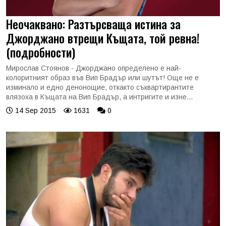
Неочаквано: Разтърсваща истина за
Джорджано втрещи Къщата, той ревна!
(подробности)
Мирослав Стоянов - Джорджано определено е най-
колоритният образ във Вип Брадър или шутът! Още не е
изминало и едно денонощие, откакто съквартирантите
влязоха в Къщата на Вип Брадър, а интригите и изне...
14 Sep 2015
1631
0