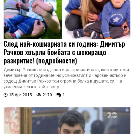
След най-кошмарната си година: Димитър
Рачков хвърли бомбата с шокиращо
разкритие! (подробности)
Димитър Рачков не издържа и разкри истината, която му тежи
вече повече от година!Вечно усмихнатият и чаровен актьор и
водещ Димитър Рачков таи огромна болка в душата си. На
ухиления зевзек, който ни р...
15 Apr 2015
2170
1