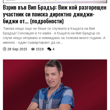
Взрив във Вип Брадър: Виж кой разгорещен
участник си поиска директно джиджи-
биджи от... (подробности)
Такова нещо още не беше се случвало в Къщата на Вип
Брадър! Сензация и то каква - в Къщата на Вип Брадър се
случи нещо нечувано и невиждано за толкова много години. А
именно - един съквартирант да си...
28 Sep 2015
1519
4