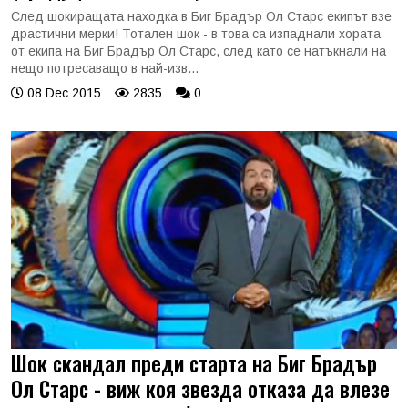
След шокиращата находка в Биг Брадър Ол Старс екипът взе
драстични мерки! Тотален шок - в това са изпаднали хората
от екипа на Биг Брадър Ол Старс, след като се натъкнали на
нещо потресаващо в най-изв...
08 Dec 2015
2835
0
Шок скандал преди старта на Биг Брадър
Ол Старс - виж коя звезда отказа да влезе