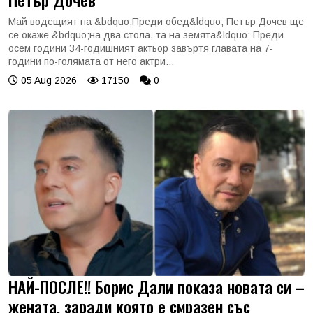
Май водещият на &bdquo;Преди обед&ldquo; Петър Дочев ще
се окаже &bdquo;на два стола, та на земята&ldquo; Преди
осем години 34-годишният актьор завъртя главата на 7-
години по-голямата от него актри...
05 Aug 2026
17150
0
НАЙ-ПОСЛЕ!! Борис Дали показа новата си –
жената, заради която е смразен със