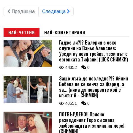
Предишна
Следваща
НАЙ-ЧЕТЕНИ
НАЙ-КОМЕНТИРАНИ
Гадже ли?!? Валерия е секс
слугиня на Ваньо Алексиев:
Уреди му нова тройка, този път с
ергенката Тифани! (ШОК СНИМКИ)
44352
0
Защо лъга до последно?!? Айлин
Бобева не се венча за Фарид, а
за... (няма да повярвате кой е
мъжът й - СНИМКИ)
40551
0
ПОТВЪРДЕНО!! Прясно
разведеният Геро си хвана
любовницата и замина на море!
(СНИМКИ)