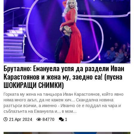
Брутално: Емануела успя да раздели Иван
Карастоянов и жена му, заедно са! (пусна
ШОКИРАЩИ СНИМКИ)
Горката му жена на танцьора Иван Карастоянов, който явно
няма много акъл, да не кажем хич... Скандална новина
разтърси всички, а именно - Иванчо се е поддал на чара и
съблазънта на Емануела и... в мом...
21 Apr 2024
84770
1