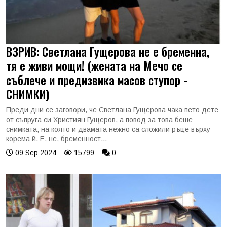
ВЗРИВ: Светлана Гущерова не е бременна,
тя е живи мощи! (жената на Мечо се
съблече и предизвика масов ступор -
СНИМКИ)
Преди дни се заговори, че Светлана Гущерова чака пето дете
от съпруга си Християн Гущеров, а повод за това беше
снимката, на която и двамата нежно са сложили ръце върху
корема й. Е, не, бременност...
09 Sep 2024
15799
0