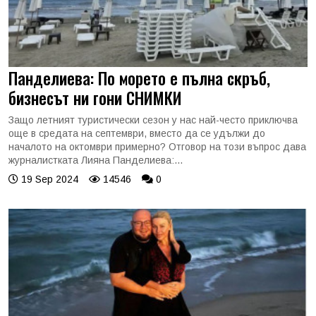
Панделиева: По морето е пълна скръб,
бизнесът ни гони СНИМКИ
Защо летният туристически сезон у нас най-често приключва
още в средата на септември, вместо да се удължи до
началото на октомври примерно? Отговор на този въпрос дава
журналистката Лияна Панделиева:...
19 Sep 2024
14546
0