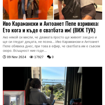
Иво Карамански и Антоанет Пепе взривиха:
Ето кога и къде е сватбата им! (ВИЖ ТУК)
Ако някой си мисли, че двамата просто ще живеят заедно и
ще си гледат децата, не позна... Иво Карамански и Антоанет
Пепе обявиха днес, при това в ефир, че сватбата им е съвсем
скоро. Всъщност ние годе...
09 Nov 2024
17927
0