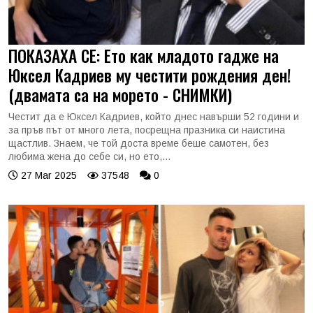
ПОКАЗАХА СЕ: Ето как младото гадже на
Юксел Кадриев му честити рождения ден!
(двамата са на морето - СНИМКИ)
Честит да е Юксел Кадриев, който днес навърши 52 години и
за пръв път от много лета, посрещна празника си наистина
щастлив. Знаем, че той доста време беше самотен, без
любима жена до себе си, но ето,...
27 Mar 2025
37548
0