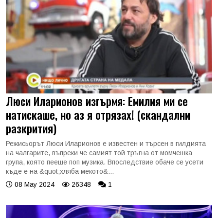
Люси Иларионов изгърмя: Емилия ми се
натискаше, но аз я отрязах! (скандални
разкрития)
Режисьорът Люси Иларионов е известен и търсен в гилдията
на чалгарите, въпреки че самият той тръгна от момчешка
група, която пееше поп музика. Впоследствие обаче се усети
къде е на &quot;хляба мекото&...
08 May 2024
26348
1