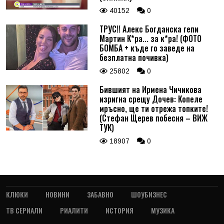
40152
0
ТРУС!! Алекс Богданска гепи
Мартин К*ра... за к*ра! (ФОТО
БОМБА + къде го заведе на
безплатна почивка)
25802
0
Бившият на Ирмена Чичикова
изригна срещу Дочев: Копеле
мръсно, ще ти отрежа топките!
(Стефан Щерев побесня – ВИЖ
ТУК)
18907
0
КЛЮКИ
НОВИНИ
ЗАБАВНО
ШОУБИЗНЕС
ТВ СЕРИАЛИ
РИАЛИТИ
ИСТОРИЯ
МУЗИКА