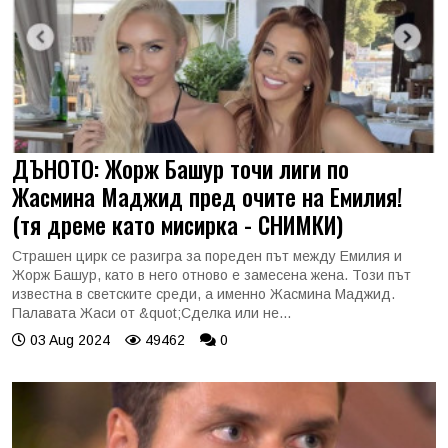
ДЪНОТО: Жорж Башур точи лиги по
Жасмина Маджид пред очите на Емилия!
(тя дреме като мисирка - СНИМКИ)
Страшен цирк се разигра за пореден път между Емилия и
Жорж Башур, като в него отново е замесена жена. Този път
известна в светските среди, а именно Жасмина Маджид.
Палавата Жаси от &quot;Сделка или не...
03 Aug 2024
49462
0