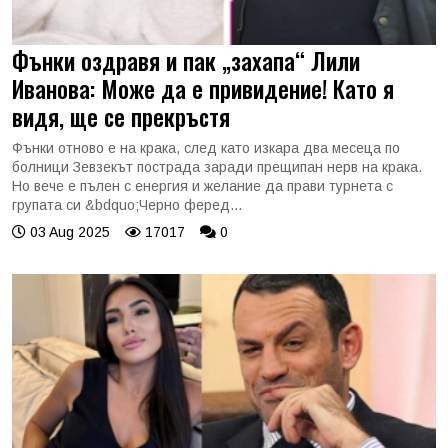
Фънки оздравя и пак „захапа“ Лили
Иванова: Може да е привидение! Като я
видя, ще се прекръстя
Фънки отново е на крака, след като изкара два месеца по
болници Зевзекът пострада заради прещипан нерв на крака.
Но вече е пълен с енергия и желание да прави турнета с
групата си &bdquo;Черно феред...
03 Aug 2025
17017
0