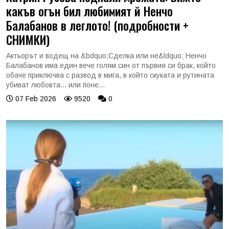
какъв огън бил любимият й Ненчо
Балабанов в леглото! (подробности +
СНИМКИ)
Актьорът и водещ на &bdquo;Сделка или не&ldquo; Ненчо
Балабанов има един вече голям син от първия си брак, който
обаче приключва с развод в мига, в който скуката и рутината
убиват любовта... или поне...
07 Feb 2026
9520
0