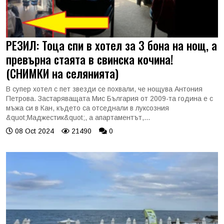
РЕЗИЛ: Тоца спи в хотел за 3 бона на нощ, а
превърна стаята в свинска кочина!
(СНИМКИ на селянията)
В супер хотел с пет звезди се похвали, че нощува Антония
Петрова. Застаряващата Мис България от 2009-та година е с
мъжа си в Кан, където са отседнали в луксозния
&quot;Маджестик&quot;, а апартаментът,...
08 Oct 2024
21490
0