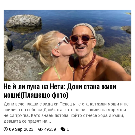
Не й ли пука на Нети: Дони стана живи
мощи!(Плашещо фото)
Дони вече плаши с вида си Певецът е станал живи мощи и не
прилича на себе си.Двойката, като че ли заживя на морето и
не си тръгва. Като знаем потопа, който отнесе хора и къщи,
двамата се правят на...
09 Sep 2023
49539
1