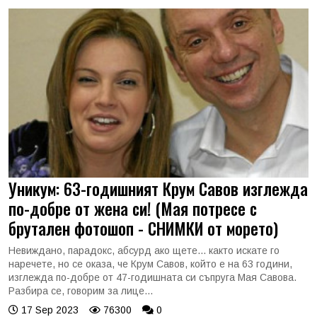
Уникум: 63-годишният Крум Савов изглежда
по-добре от жена си! (Мая потресе с
брутален фотошоп - СНИМКИ от морето)
Невиждано, парадокс, абсурд ако щете... както искате го
наречете, но се оказа, че Крум Савов, който е на 63 години,
изглежда по-добре от 47-годишната си съпруга Мая Савова.
Разбира се, говорим за лице...
17 Sep 2023
76300
0