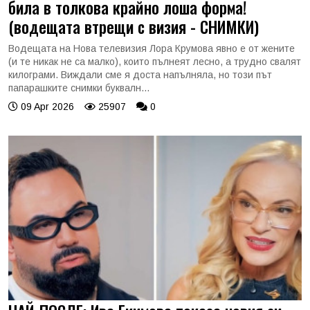
била в толкова крайно лоша форма!
(водещата втрещи с визия - СНИМКИ)
Водещата на Нова телевизия Лора Крумова явно е от жените
(и те никак не са малко), които пълнеят лесно, а трудно свалят
килограми. Виждали сме я доста напълняла, но този път
папарашките снимки буквалн...
09 Apr 2026
25907
0