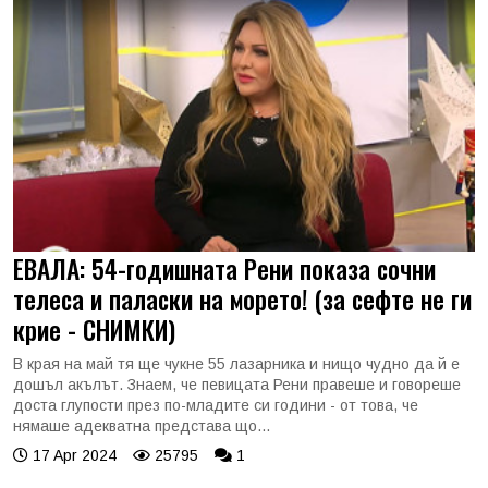
ЕВАЛА: 54-годишната Рени показа сочни
телеса и паласки на морето! (за сефте не ги
крие - СНИМКИ)
В края на май тя ще чукне 55 лазарника и нищо чудно да й е
дошъл акълът. Знаем, че певицата Рени правеше и говореше
доста глупости през по-младите си години - от това, че
нямаше адекватна представа що...
17 Apr 2024
25795
1