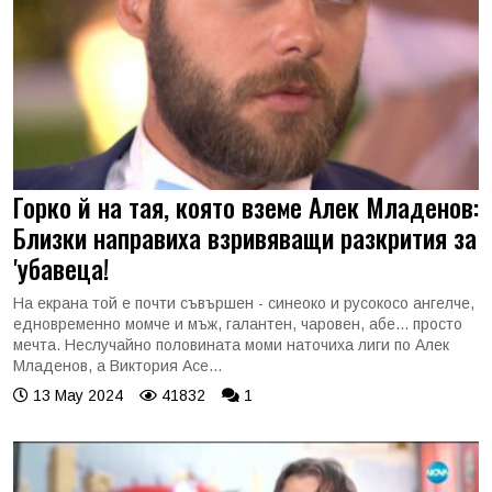
Горко й на тая, която вземе Алек Младенов:
Близки направиха взривяващи разкрития за
'убавеца!
На екрана той е почти съвършен - синеоко и русокосо ангелче,
едновременно момче и мъж, галантен, чаровен, абе... просто
мечта. Неслучайно половината моми наточиха лиги по Алек
Младенов, а Виктория Асе...
13 May 2024
41832
1