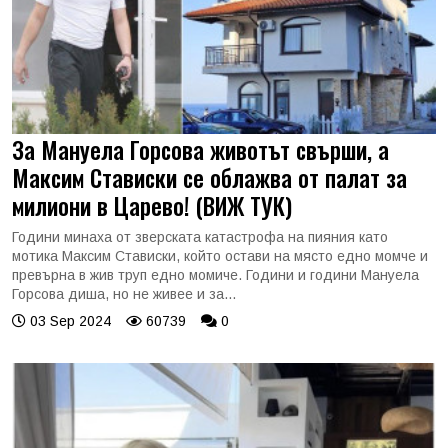
За Мануела Горсова животът свърши, а
Максим Стависки се облажва от палат за
милиони в Царево! (ВИЖ ТУК)
Години минаха от зверската катастрофа на пияния като
мотика Максим Стависки, който остави на място едно момче и
превърна в жив труп едно момиче. Години и години Мануела
Горсова диша, но не живее и за...
03 Sep 2024
60739
0