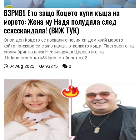
ВЗРИВ!! Ето защо Коцето купи къща на
морето: Жена му Надя полудяла след
сексскандала! (ВИЖ ТУК)
Онзи ден Коцето се похвали с новия си дом край морето,
който по-скоро си е жив палат, отколкото къща. Построен е на
самия бряг на плаж Нестинарка в Царево и е на
&bdquo;скромната&ldquo; стойност от 2...
04 Aug 2025
93275
0