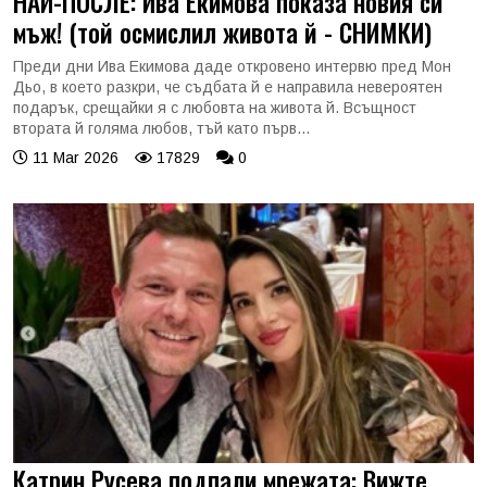
НАЙ-ПОСЛЕ: Ива Екимова показа новия си
мъж! (той осмислил живота й - СНИМКИ)
Преди дни Ива Екимова даде откровено интервю пред Мон
Дьо, в което разкри, че съдбата й е направила невероятен
подарък, срещайки я с любовта на живота й. Всъщност
втората й голяма любов, тъй като първ...
11 Mar 2026
17829
0
Катрин Русева подпали мрежата: Вижте