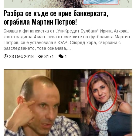
Разбра се къде се крие банкерката,
ограбила Мартин Петров!
Бившата финансистка от „УниКредит Булбанк“ Ирина Аткова,
която задигна 4 млн. лева от сметките на футболиста Мартин
Петров, се е установила в ЮАР. Според хора, свързани с
разследването, това означава,...
23 Dec 2018
3171
1