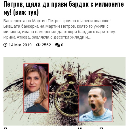
Петров, щяла да прави бардак с милионите
му! (виж тук)
Банкерката на Мартин Петров крояла пъклени планове!
Бившата банкерка на Мартин Петров, която го ужили с
милиони, имала намерение да отвори бардак с парите му.
Ирина Аткова, завлякла с десетки хиляди и...
14 Mar 2019
2562
0