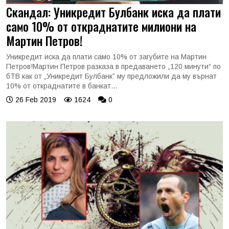
Скандал: Уникредит Булбанк иска да плати
само 10% от откраднатите милиони на
Мартин Петров!
Уникредит иска да плати само 10% от загубите на Мартин
Петров!Мартин Петров разказа в предаването „120 минути“ по
бТВ как от „Уникредит Булбанк” му предложили да му върнат
10% от откраднатите в банкат...
26 Feb 2019
1624
0