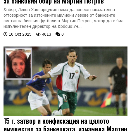
за банковия обир на Мартин Петров
&nbsp; Левон Хампарцумян няма да понесе наказателна
отговорност за източените милиони левове от банковите
сметки на бившия футболист Мартин Петров, макар да е бил
изпълнителен директор на &bdquo;Ун...
10 Oct 2025
4613
0
15 г. затвор и конфискация на цялото
имущество за банкерката, измамила Мартин