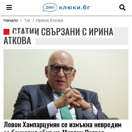
Начало
Таг
Ирина Аткова
СТАТИИ СВЪРЗАНИ С ИРИНА
АТКОВА
Левон Хампарцумян се измъкна невредим