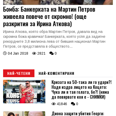
Бомба: Банкерката на Мартин Петров
живеела повече от скромно! (още
разкрития за Ирина Аткова)
Ирина Аткова, която обра Мартин Петров, давала вид на
скромна божа кравичка! Банкерката, която успя да задигне
рекордните 3,8 милиона лева от бившия национал Мартин
Петров, се представяла в обществото...
04 Jan 2018
2821
0
НАЙ-ЧЕТЕНИ
НАЙ-КОМЕНТИРАНИ
Кризата на 50-така ли го удари?!
Надя издра лицето на Коцето:
Чука ли я тая голата, бе?! (няма
да повярвате коя е - СНИМКИ)
41846
0
Диона защити убития Георги: