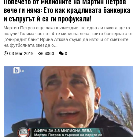
Повечето от милионите на Мартин Петров
вече ги няма: Ето как крадливата банкерка
и съпругът й са ги профукали!
Мартин Петров още чака възмездие, но едва ли някога ще го
получи! Голяма част от 4-те милиона лева, които банкерката от
„Уникредит банк“ Ирина Аткова съумя да източи от сметките
на футболната звезда о...
03 Mar 2019
4060
0