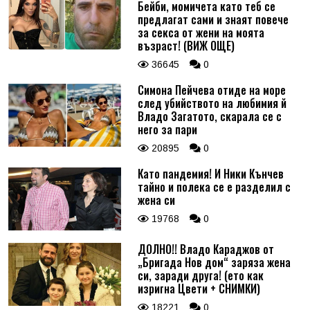
Бейби, момичета като теб се
предлагат сами и знаят повече
за секса от жени на моята
възраст! (ВИЖ ОЩЕ)
36645
0
Симона Пейчева отиде на море
след убийството на любимия й
Владо Загатото, скарала се с
него за пари
20895
0
Като пандемия! И Ники Кънчев
тайно и полека се е разделил с
жена си
19768
0
ДОЛНО!! Владо Караджов от
„Бригада Нов дом“ заряза жена
си, заради друга! (ето как
изригна Цвети + СНИМКИ)
18221
0