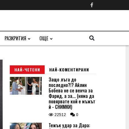
РАЗКРИТИЯ
ОЩЕ
НАЙ-ЧЕТЕНИ
НАЙ-КОМЕНТИРАНИ
Защо лъга до
последно?!? Айлин
Бобева не се венча за
Фарид, а за... (няма да
повярвате кой е мъжът
й - СНИМКИ)
22512
0
Тежък удар за Дара: