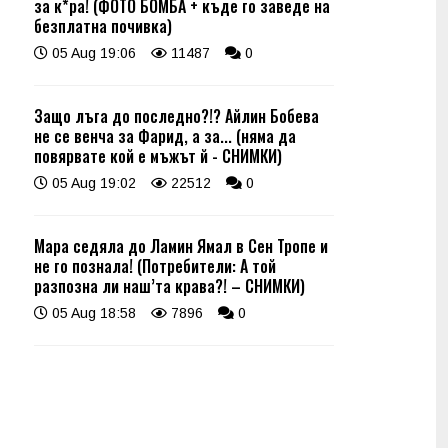
за к*ра! (ФОТО БОМБА + къде го заведе на
безплатна почивка)
05 Aug 19:06
11487
0
Защо лъга до последно?!? Айлин Бобева
не се венча за Фарид, а за... (няма да
повярвате кой е мъжът й - СНИМКИ)
05 Aug 19:02
22512
0
Мара седяла до Ламин Ямал в Сен Тропе и
не го познала! (Потребители: А той
разпозна ли наш’та крава?! – СНИМКИ)
05 Aug 18:58
7896
0