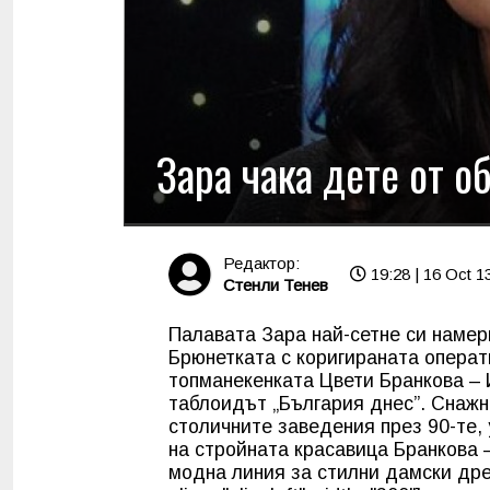
Зара чака дете от о
Редактор:
19:28 | 16 Oct 1
Стенли Тенев
Палавата Зара най-сетне си наме
Брюнетката с коригираната операти
топманекенката Цвети Бранкова –
таблоидът „България днес”. Снаж
столичните заведения през 90-те, 
на стройната красавица Бранкова 
модна линия за стилни дамски дрех