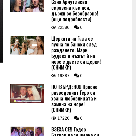
Саня Армутлиева
смразена към нея,
държи се безобразно!
(още подробности)
22386
0
Щерката на Гала се
пусна по бански след
раждането: Мари
Будева и мъжът й на
море с двете си щерки!
(СНИМКИ)
19887
0
ПОТВЪРДЕНО!! Прясно
разведеният Геро си
хвана любовницата и
замина на море!
(СНИМКИ)
17220
0
ВЗЕХА СЕ!! Тодор
Батков даде щерка си