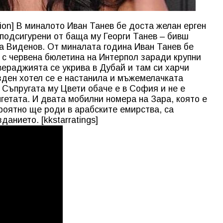
ion] В миналото Иван Танев бе доста желан ерген
подсигурени от баща му Георги Танев – бивш
а Виденов. От миналата година Иван Танев бе
 с червена бюлетина на Интерпол заради крупни
вераджията се укрива в Дубай и там си харчи
езден хотел се е настанила и мъжемелачката
. Съпругата му Цвети обаче е в София и не е
гетата. И двата мобилни номера на Зара, която е
роятно ще роди в арабските емирства, са
анието. [kkstarratings]