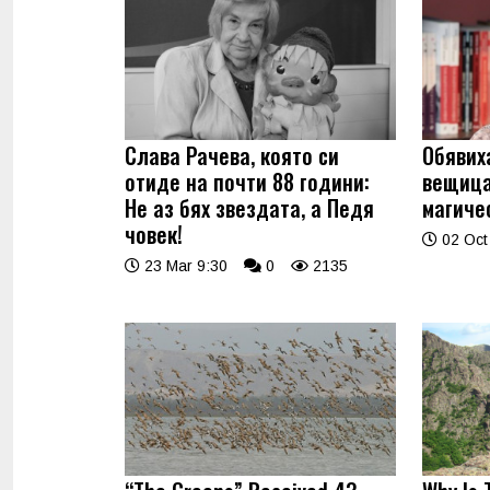
Слава Рачева, която си
Обявих
отиде на почти 88 години:
вещица
Не аз бях звездата, а Педя
магиче
човек!
02 Oct
23 Mar 9:30
0
2135