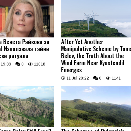
а Венета Райкова за
After Yet Another
! Използвала тайни
Manipulative Scheme by Tom
ски ритуали
Belev, the Truth About the
Wind Farm Near Kyustendil
 19:39
0
11018
Emerges
11 Jul 20:22
0
1141