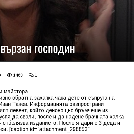
бвързан господин
3
1463
1
ри майстора
вно обратна захапка чака дете от съпруга на
 Иван Танев. Информацията разпространи
ният левент, който денонощно бръмчеше из
успя да свали, после и да надене брачната халка
– отбелязва изданието. После я дари с 3 деца и
и. [caption id="attachment_298853"