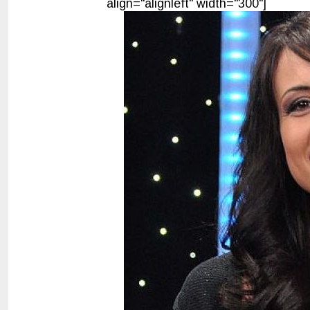
align="alignleft" width="300"]