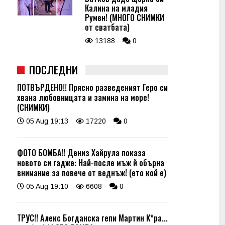
Калина на младия
Румен! (МНОГО СНИМКИ
от сватбата)
13188
0
ПОСЛЕДНИ
ПОТВЪРДЕНО!! Прясно разведеният Геро си
хвана любовницата и замина на море!
(СНИМКИ)
05 Aug 19:13
17220
0
ФОТО БОМБА!! Дениз Хайрула показа
новото си гадже: Най-после мъж й обърна
внимание за повече от веднъж! (ето кой е)
05 Aug 19:10
6608
0
ТРУС!! Алекс Богданска гепи Мартин К*ра...