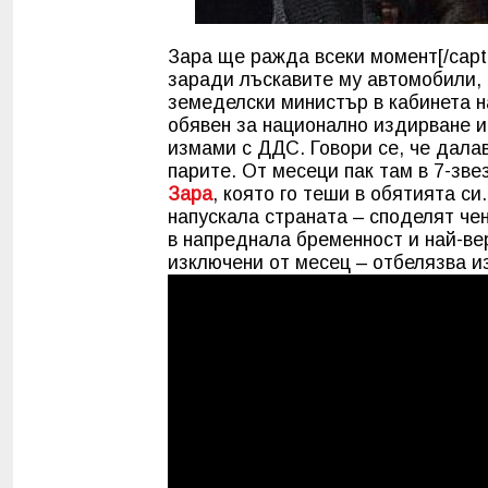
Зара ще ражда всеки момент[/capt
заради лъскавите му автомобили, 
земеделски министър в кабинета н
обявен за национално издирване и
измами с ДДС. Говори се, че дала
парите. От месеци пак там в 7-зв
Зара
, която го теши в обятията си
напускала страната – споделят чен
в напреднала бременност и най-ве
изключени от месец – отбелязва изд