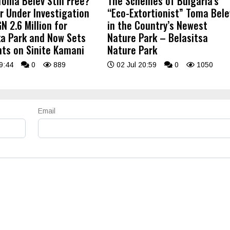
Toma Belev Still Free?
The Schemes of Bulgaria’s
r Under Investigation
“Eco-Extortionist” Toma Bele
N 2.6 Million for
in the Country’s Newest
a Park and Now Sets
Nature Park – Belasitsa
hts on Sinite Kamani
Nature Park
9:44
0
889
02 Jul 20:59
0
1050
Email