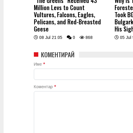
“The Greens” Received 43
Why Is 
Million Levs to Count
Foreste
Vultures, Falcons, Eagles,
Took BG
Pelicans, and Red-Breasted
Bulgark
Geese
His Sig
08 Jul 21:05
0
868
05 Jul 
КОМЕНТИРАЙ
Име
*
Коментар
*