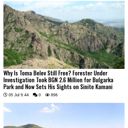
Why Is Toma Belev Still Free? Forester Under
Investigation Took BGN 2.6 Million for Bulgarka
Park and Now Sets His Sights on Sinite Kamani
05 Jul 9:44
0
896