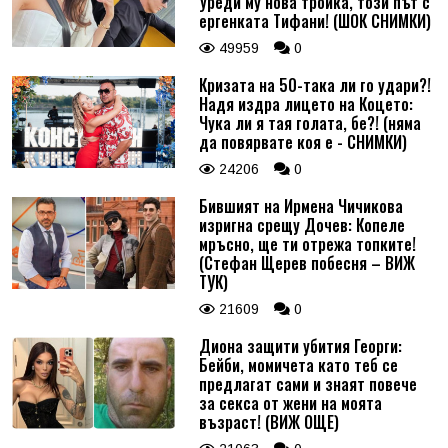
Уреди му нова тройка, този път с
ергенката Тифани! (ШОК СНИМКИ)
49959
0
Кризата на 50-така ли го удари?!
Надя издра лицето на Коцето:
Чука ли я тая голата, бе?! (няма
да повярвате коя е - СНИМКИ)
24206
0
Бившият на Ирмена Чичикова
изригна срещу Дочев: Копеле
мръсно, ще ти отрежа топките!
(Стефан Щерев побесня – ВИЖ
ТУК)
21609
0
Диона защити убития Георги:
Бейби, момичета като теб се
предлагат сами и знаят повече
за секса от жени на моята
възраст! (ВИЖ ОЩЕ)