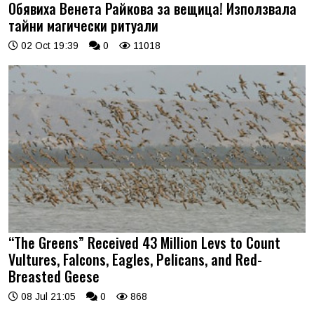
Обявиха Венета Райкова за вещица! Използвала
тайни магически ритуали
02 Oct 19:39
0
11018
“The Greens” Received 43 Million Levs to Count
Vultures, Falcons, Eagles, Pelicans, and Red-
Breasted Geese
08 Jul 21:05
0
868