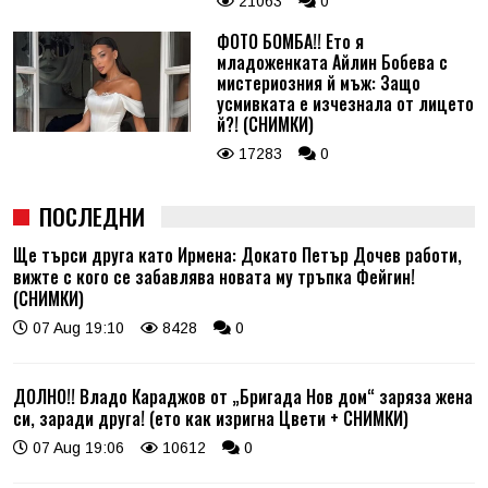
21063
0
ФОТО БОМБА!! Ето я
младоженката Айлин Бобева с
мистериозния й мъж: Защо
усмивката е изчезнала от лицето
й?! (СНИМКИ)
17283
0
ПОСЛЕДНИ
Ще търси друга като Ирмена: Докато Петър Дочев работи,
вижте с кого се забавлява новата му тръпка Фейгин!
(СНИМКИ)
07 Aug 19:10
8428
0
ДОЛНО!! Владо Караджов от „Бригада Нов дом“ заряза жена
си, заради друга! (ето как изригна Цвети + СНИМКИ)
07 Aug 19:06
10612
0