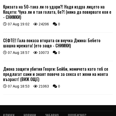
Кризата на 50-така ли го удари?! Надя издра лицето на
Коцето: Чука ли я тая голата, бе?! (няма да повярвате коя е
- СНИМКИ)
07 Aug 19:02
24206
0
СЕФТЕ!! Гала показа втората си внучка Джина: Бебето
шашна мрежата! (ето защо - СНИМКИ)
07 Aug 18:57
10073
0
Диона защити убития Георги: Бейби, момичета като теб се
предлагат сами и знаят повече за секса от жени на моята
възраст! (ВИЖ ОЩЕ)
07 Aug 18:53
21063
0
КЛЮКИ
НОВИНИ
ЗАБАВНО
ШОУБИЗНЕС