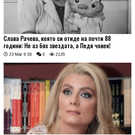
Слава Рачева, която си отиде на почти 88
години: Не аз бях звездата, а Педя човек!
23 Mar 9:30
0
2135