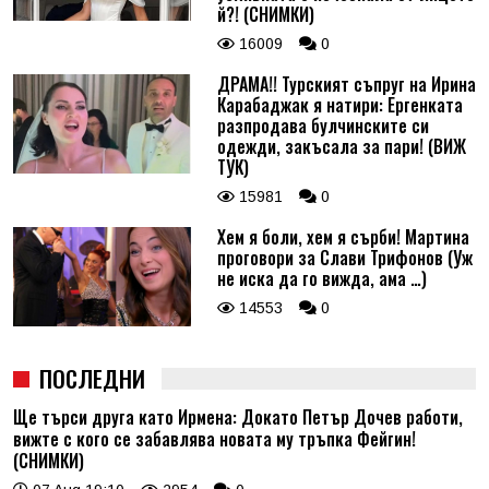
й?! (СНИМКИ)
16009
0
ДРАМА!! Турският съпруг на Ирина
Карабаджак я натири: Ергенката
разпродава булчинските си
одежди, закъсала за пари! (ВИЖ
ТУК)
15981
0
Хем я боли, хем я сърби! Мартина
проговори за Слави Трифонов (Уж
не иска да го вижда, ама …)
14553
0
ПОСЛЕДНИ
Ще търси друга като Ирмена: Докато Петър Дочев работи,
вижте с кого се забавлява новата му тръпка Фейгин!
(СНИМКИ)