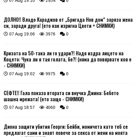
07 Aug 19:10
2954
0
ДОЛНО!! Владо Караджов от „Бригада Нов дом“ заряза жена
си, заради друга! (ето как изригна Цвети + СНИМКИ)
07 Aug 19:06
3976
0
Кризата на 50-така ли го удари?! Надя издра лицето на
Коцето: Чука ли я тая голата, бе?! (няма да повярвате коя е
- СНИМКИ)
07 Aug 19:02
9975
0
СЕФТЕ!! Гала показа втората си внучка Джина: Бебето
шашна мрежата! (ето защо - СНИМКИ)
07 Aug 18:57
4060
0
Диона защити убития Георги: Бейби, момичета като теб се
предлагат сами и знаят повече за секса от жени на моята