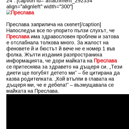
24”. [caption id="attachment_292334"
align="alignleft" width="300"]
Преслава заприлича на скелет[/caption]
Напоследък все по-упорито пълзи слухът, че
Преслава
има здравословен проблем и затова
е отслабнала толкова много. За жалост на
феновете й и бюстът й вече не е номер 1 във
фолка. Жълти издания разпространиха
информацията, че дори майката на
Преслава
се притеснява за здравето на дъщеря си. „Тези
диети ще погубят детето ми” – бе цитирана да
казва родителката. „Кой втълпи в главата на
дъщеря ми, че е дебела!” – възмущавала се
майката на Преслава.