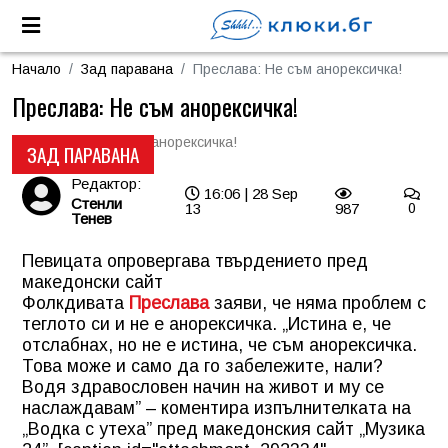
Начало
Зад паравана
Преслава: Не съм анорексичка!
Преслава: Не съм анорексичка!
ЗАД ПАРАВАНА
Редактор:
16:06 | 28 Sep
Стенли
13
987
0
Тенев
Певицата опровергава твърдението пред
македонски сайт
Фолкдивата
Преслава
заяви, че няма проблем с
теглото си и не е анорексичка. „Истина е, че
отслабнах, но не е истина, че съм анорексичка.
Това може и само да го забележите, нали?
Водя здравословен начин на живот и му се
наслаждавам” – коментира изпълнителката на
„Водка с утеха” пред македонския сайт „Музика