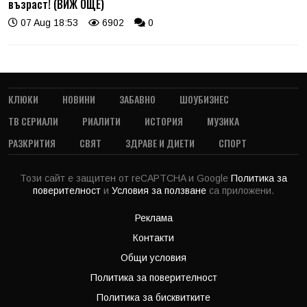
възраст! (ВИЖ ОЩЕ)
07 Aug 18:53
6902
0
КЛЮКИ
НОВИНИ
ЗАБАВНО
ШОУБИЗНЕС
ТВ СЕРИАЛИ
РИАЛИТИ
ИСТОРИЯ
МУЗИКА
РАЗКРИТИЯ
СВЯТ
ЗДРАВЕ И ДИЕТИ
СПОРТ
Този сайт е защитен от reCAPTCHA и Google
Политика за
поверителност
и
Условия за ползване
са приложени.
Реклама
Контакти
Общи условия
Политика за поверителност
Политика за бисквитките