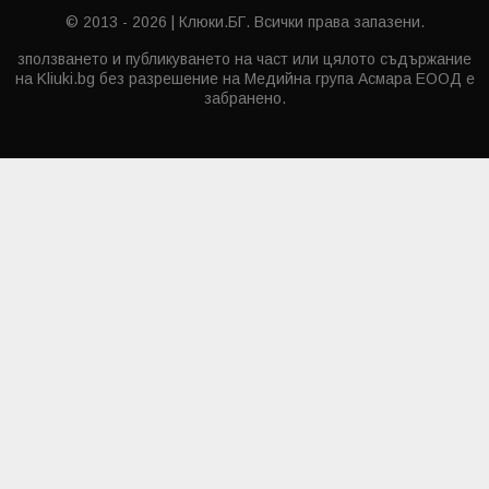
© 2013 - 2026 | Клюки.БГ. Всички права запазени.
зползването и публикуването на част или цялото съдържание
на Kliuki.bg без разрешение на Медийна група Асмара ЕООД е
забранено.