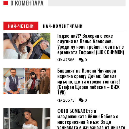
0 КОМЕНТАРА
НАЙ-ЧЕТЕНИ
НАЙ-КОМЕНТИРАНИ
Гадже ли?!? Валерия е секс
слугиня на Ваньо Алексиев:
Уреди му нова тройка, този път с
ергенката Тифани! (ШОК СНИМКИ)
47586
0
Бившият на Ирмена Чичикова
изригна срещу Дочев: Копеле
мръсно, ще ти отрежа топките!
(Стефан Щерев побесня – ВИЖ
ТУК)
20573
0
ФОТО БОМБА!! Ето я
младоженката Айлин Бобева с
мистериозния й мъж: Защо
усмивката е изчезнала от лицето