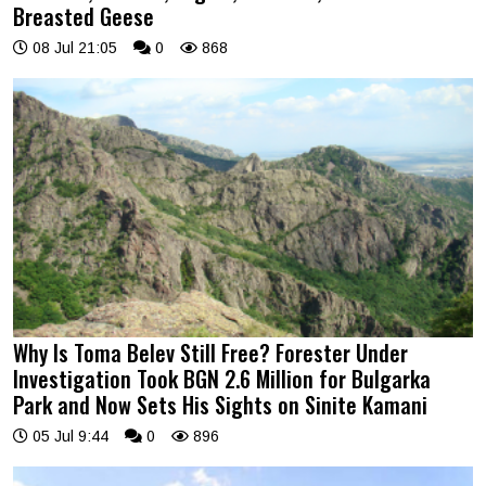
Breasted Geese
08 Jul 21:05
0
868
Why Is Toma Belev Still Free? Forester Under
Investigation Took BGN 2.6 Million for Bulgarka
Park and Now Sets His Sights on Sinite Kamani
05 Jul 9:44
0
896