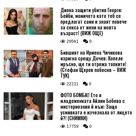
Диона защити убития Георги:
Бейби, момичета като теб се
предлагат сами и знаят повече
за секса от жени на моята
възраст! (ВИЖ ОЩЕ)
29561
0
Бившият на Ирмена Чичикова
изригна срещу Дочев: Копеле
мръсно, ще ти отрежа топките!
(Стефан Щерев побесня – ВИЖ
ТУК)
22211
0
ФОТО БОМБА!! Ето я
младоженката Айлин Бобева с
мистериозния й мъж: Защо
усмивката е изчезнала от лицето
й?! (СНИМКИ)
17759
0