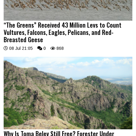
“The Greens” Received 43 Million Levs to Count
Vultures, Falcons, Eagles, Pelicans, and Red-
Breasted Geese
08 Jul 21:05
0
868
Why Is Toma Belev Still Free? Forester Under