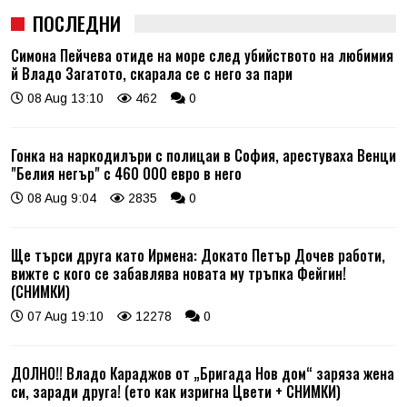
ПОСЛЕДНИ
Симона Пейчева отиде на море след убийството на любимия
й Владо Загатото, скарала се с него за пари
08 Aug 13:10
462
0
Гонка на наркодилъри с полицаи в София, арестуваха Венци
"Белия негър" с 460 000 евро в него
08 Aug 9:04
2835
0
Ще търси друга като Ирмена: Докато Петър Дочев работи,
вижте с кого се забавлява новата му тръпка Фейгин!
(СНИМКИ)
07 Aug 19:10
12278
0
ДОЛНО!! Владо Караджов от „Бригада Нов дом“ заряза жена
си, заради друга! (ето как изригна Цвети + СНИМКИ)