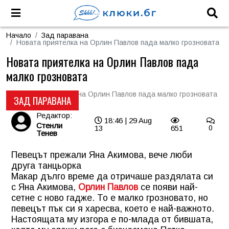
Начало
Зад паравана
Новата приятелка на Орлин Павлов пада малко грозновата
Новата приятелка на Орлин Павлов пада
малко грозновата
ЗАД ПАРАВАНА
Редактор:
18:46 | 29 Aug
Стенли
13
651
0
Тенев
Певецът прежали Яна Акимова, вече люби
друга танцьорка
Макар дълго време да отричаше раздялата си
с Яна Акимова,
Орлин Павлов
се появи най-
сетне с ново гадже. То е малко грозновато, но
певецът пък си я харесва, което е най-важното.
Настоящата му изгора е по-млада от бившата,