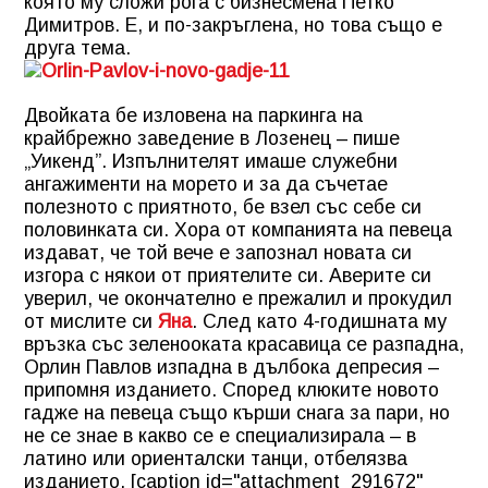
която му сложи рога с бизнесмена Петко
Димитров. Е, и по-закръглена, но това също е
друга тема.
Двойката бе изловена на паркинга на
крайбрежно заведение в Лозенец – пише
„Уикенд”. Изпълнителят имаше служебни
ангажименти на морето и за да съчетае
полезното с приятното, бе взел със себе си
половинката си. Хора от компанията на певеца
издават, че той вече е запознал новата си
изгора с някои от приятелите си. Аверите си
уверил, че окончателно е прежалил и прокудил
от мислите си
Яна
. След като 4-годишната му
връзка със зеленооката красавица се разпадна,
Орлин Павлов изпадна в дълбока депресия –
припомня изданието. Според клюките новото
гадже на певеца също кърши снага за пари, но
не се знае в какво се е специализирала – в
латино или ориенталски танци, отбелязва
изданието. [caption id="attachment_291672"