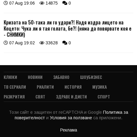
07 Aug 19:06
14875
0
Кризата на 50-така ли го удари?! Надя издра лицето на
Коцето: Чука ли я тая голата, бе?! (няма да повярвате коя е
- СНИМКИ)
07 Aug 19:02
33628
0
КЛЮКИ
НОВИНИ
ЗАБАВНО
ШОУБИЗНЕС
ТВ СЕРИАЛИ
РИАЛИТИ
ИСТОРИЯ
МУЗИКА
РАЗКРИТИЯ
СВЯТ
ЗДРАВЕ И ДИЕТИ
СПОРТ
Този сайт е защитен от reCAPTCHA и Google
Политика за
поверителност
и
Условия за ползване
са приложени.
Реклама