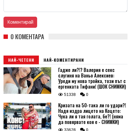
0 КОМЕНТАРА
НАЙ-ЧЕТЕНИ
НАЙ-КОМЕНТИРАНИ
Гадже ли?!? Валерия е секс
слугиня на Ваньо Алексиев:
Уреди му нова тройка, този път с
ергенката Тифани! (ШОК СНИМКИ)
51338
0
Кризата на 50-така ли го удари?!
Надя издра лицето на Коцето:
Чука ли я тая голата, бе?! (няма
да повярвате коя е - СНИМКИ)
33628
0