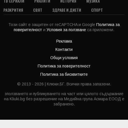
ТВ СЕРИАЛИ
РИАЛИТИ
ИСТОРИЯ
МУЗИКА
РАЗКРИТИЯ
СВЯТ
ЗДРАВЕ И ДИЕТИ
СПОРТ
Този сайт е защитен от reCAPTCHA и Google
Политика за
поверителност
и
Условия за ползване
са приложени.
Реклама
Контакти
Общи условия
Политика за поверителност
Политика за бисквитките
© 2013 - 2026 | Клюки.БГ. Всички права запазени.
зползването и публикуването на част или цялото съдържание
на Kliuki.bg без разрешение на Медийна група Асмара ЕООД е
забранено.