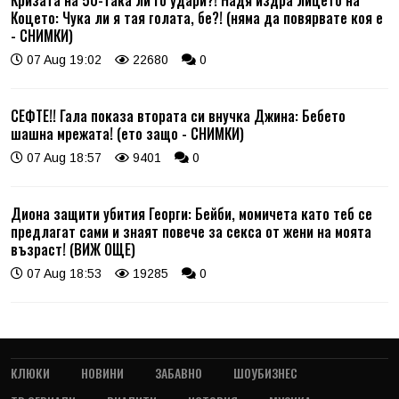
Кризата на 50-така ли го удари?! Надя издра лицето на
Коцето: Чука ли я тая голата, бе?! (няма да повярвате коя е
- СНИМКИ)
07 Aug 19:02
22680
0
СЕФТЕ!! Гала показа втората си внучка Джина: Бебето
шашна мрежата! (ето защо - СНИМКИ)
07 Aug 18:57
9401
0
Диона защити убития Георги: Бейби, момичета като теб се
предлагат сами и знаят повече за секса от жени на моята
възраст! (ВИЖ ОЩЕ)
07 Aug 18:53
19285
0
КЛЮКИ
НОВИНИ
ЗАБАВНО
ШОУБИЗНЕС