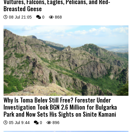
Vultures, Falcons, Eagles, Pelicans, and Red-
Breasted Geese
08 Jul 21:05
0
868
Why Is Toma Belev Still Free? Forester Under
Investigation Took BGN 2.6 Million for Bulgarka
Park and Now Sets His Sights on Sinite Kamani
05 Jul 9:44
0
896