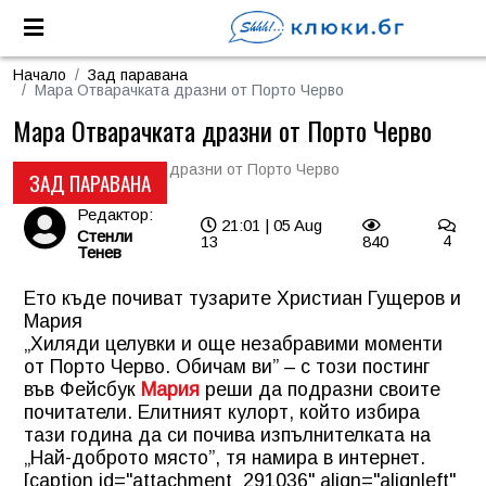
Начало
Зад паравана
Мара Отварачката дразни от Порто Черво
Мара Отварачката дразни от Порто Черво
ЗАД ПАРАВАНА
Редактор:
21:01 | 05 Aug
Стенли
13
840
4
Тенев
Ето къде почиват тузарите Христиан Гущеров и
Мария
„Хиляди целувки и още незабравими моменти
от Порто Черво. Обичам ви” – с този постинг
във Фейсбук
Мария
реши да подразни своите
почитатели. Елитният кулорт, който избира
тази година да си почива изпълнителката на
„Най-доброто място”, тя намира в интернет.
[caption id="attachment_291036" align="alignleft"