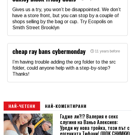
Email
Gives us a try, you won’t be disappointed. We don’t
have a store front, but you can stop by a couple of
shops selling by the bag or cup. Try Ecopolis on
Коментар
*
Smith Street Brooklyn
Име
*
cheap ray bans cybermonday
11 years before
Email
I’m having trouble adding the org folder to the src
folder, could anyone help with a step-by-step?
Thanks!
Коментар
*
Име
*
Email
НАЙ-ЧЕТЕНИ
НАЙ-КОМЕНТИРАНИ
Гадже ли?!? Валерия е секс
слугиня на Ваньо Алексиев:
Коментар
*
Уреди му нова тройка, този път с
ергенката Тифани! (ШОК СНИМКИ)