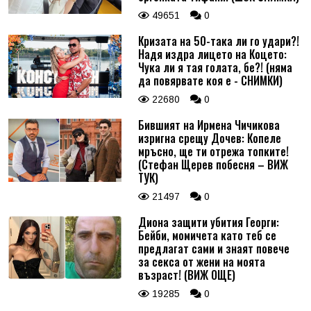
49651
0
Кризата на 50-така ли го удари?!
Надя издра лицето на Коцето:
Чука ли я тая голата, бе?! (няма
да повярвате коя е - СНИМКИ)
22680
0
Бившият на Ирмена Чичикова
изригна срещу Дочев: Копеле
мръсно, ще ти отрежа топките!
(Стефан Щерев побесня – ВИЖ
ТУК)
21497
0
Диона защити убития Георги:
Бейби, момичета като теб се
предлагат сами и знаят повече
за секса от жени на моята
възраст! (ВИЖ ОЩЕ)
19285
0