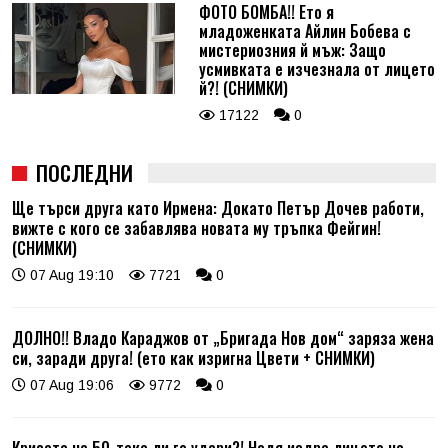
ФОТО БОМБА!! Ето я
младоженката Айлин Бобева с
мистериозния й мъж: Защо
усмивката е изчезнала от лицето
й?! (СНИМКИ)
17122
0
ПОСЛЕДНИ
Ще търси друга като Ирмена: Докато Петър Дочев работи,
вижте с кого се забавлява новата му тръпка Фейгин!
(СНИМКИ)
07 Aug 19:10
7721
0
ДОЛНО!! Владо Караджов от „Бригада Нов дом“ заряза жена
си, заради друга! (ето как изригна Цвети + СНИМКИ)
07 Aug 19:06
9772
0