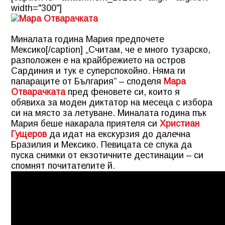
width="300"]
Миналата година Мария предпочете
Мексико[/caption] „Считам, че е много тузарско,
разположен е на крайбрежието на остров
Сардиния и тук е суперспокойно. Няма ги
папараците от България” – споделя
Мара
Отварачката
пред феновете си, които я
обявиха за моден диктатор на месеца с избора
си на място за летуване. Миналата година пък
Мария беше накарала приятеля си
Христиан
Гущеров
да идат на екскурзия до далечна
Бразилия и Мексико. Певицата се спука да
пуска снимки от екзотичните дестинации – си
спомнят почитателите й.