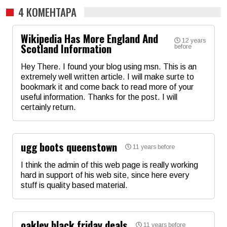
4 КОМЕНТАРА
Wikipedia Has More England And
12 years
Scotland Information
before
Hey There. I found your blog using msn. This is an
extremely well written article. I will make surte to
bookmark it and come back to read more of your
useful information. Thanks for the post. I will
certainly return.
Име
*
ugg boots queenstown
11 years before
Email
I think the admin of this web page is really working
hard in support of his web site, since here every
stuff is quality based material.
Коментар
*
Име
*
oakley black friday deals
11 years before