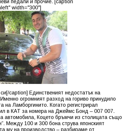
еви педали и прочие. [caption
left" width="300"]
си[/caption] Единственият недостатък на
. Именно огромният разход на гориво принудило
а на Ламборгинито. Когато регистрирал
ил в КАТ за номера на Джеймс Бонд – 007 007.
на автомобила, Коцето бръмчи из столицата също
н”. Между 100 и 300 бона струва японският
та му на производство – разбираме от