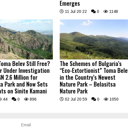
Emerges
11 Jul 20:22
0
1148
Toma Belev Still Free?
The Schemes of Bulgaria’s
r Under Investigation
“Eco-Extortionist” Toma Bele
N 2.6 Million for
in the Country’s Newest
a Park and Now Sets
Nature Park – Belasitsa
hts on Sinite Kamani
Nature Park
9:44
0
896
02 Jul 20:59
0
1050
Email