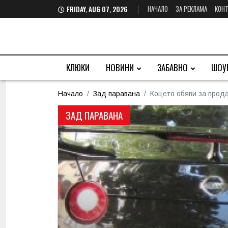
НАЧАЛО
ЗА РЕКЛАМА
КОНТ
FRIDAY, AUG 07, 2026
КЛЮКИ
НОВИНИ
ЗАБАВНО
ШОУ
Начало
Зад паравана
Коцето обяви за прод
ЗАД ПАРАВАНА