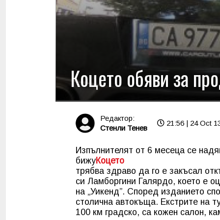
Коцето обяви за пр
Редактор:
21:56 | 24 Oct 1
Стенли Тенев
Изпълнителят от 6 месеца се надя
бижу
Коцето
трябва здраво да го е закъсал от
си Ламборгини Галярдо, което е оц
на „Уикенд”. Според изданието сп
столична автокъща. Екстрите на ту
100 км градско, са кожен салон, к