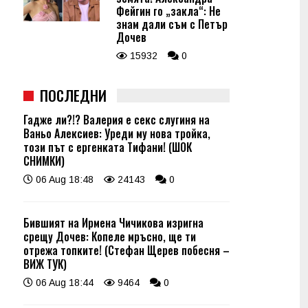
Фейгин го „закла“: Не
знам дали съм с Петър
Дочев
15932
0
ПОСЛЕДНИ
Гадже ли?!? Валерия е секс слугиня на
Ваньо Алексиев: Уреди му нова тройка,
този път с ергенката Тифани! (ШОК
СНИМКИ)
06 Aug 18:48
24143
0
Бившият на Ирмена Чичикова изригна
срещу Дочев: Копеле мръсно, ще ти
отрежа топките! (Стефан Щерев побесня –
ВИЖ ТУК)
06 Aug 18:44
9464
0