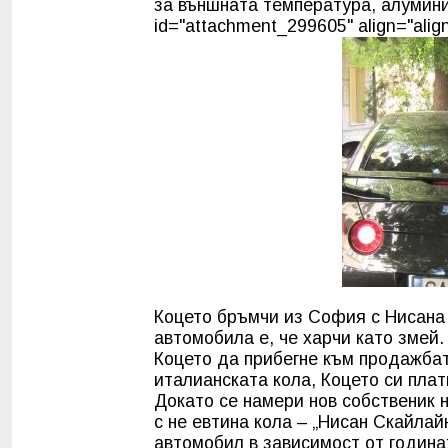
за външната температура, алумини
id="attachment_299605" align="align
Коцето бръмчи из София с Нисана 
автомобила е, че харчи като змей
Коцето да прибегне към продажбат
италианската кола, Коцето си плат
Докато се намери нов собственик 
с не евтина кола – „Нисан Скайлай
автомобил в зависимост от година