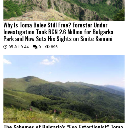
Why Is Toma Belev Still Free? Forester Under
Investigation Took BGN 2.6 Million for Bulgarka
Park and Now Sets His Sights on Sinite Kamani
05 Jul 9:44
0
896
The Schemes of Bulgaria’s “Eco-Extortionist” Toma