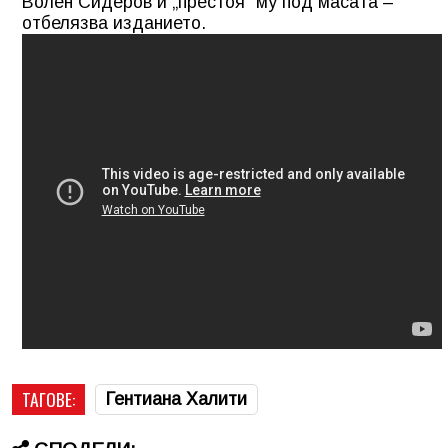
Волен Сидеров и „престоя” му под масата –
отбелязва изданието.
ТАГОВЕ:
Гентиана Халити