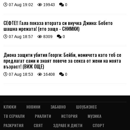
07 Aug 19:02
19943
0
СЕФТЕ!! Гала показа втората си внучка Джина: Бебето
шашна мрежата! (ето защо - СНИМКИ)
07 Aug 18:57
8309
0
Диона защити убития Георги: Бейби, момичета като теб се
предлагат сами и знаят повече за секса от жени на моята
възраст! (ВИЖ ОЩЕ)
07 Aug 18:53
16408
0
КЛЮКИ
НОВИНИ
ЗАБАВНО
ШОУБИЗНЕС
ТВ СЕРИАЛИ
РИАЛИТИ
ИСТОРИЯ
МУЗИКА
РАЗКРИТИЯ
СВЯТ
ЗДРАВЕ И ДИЕТИ
СПОРТ