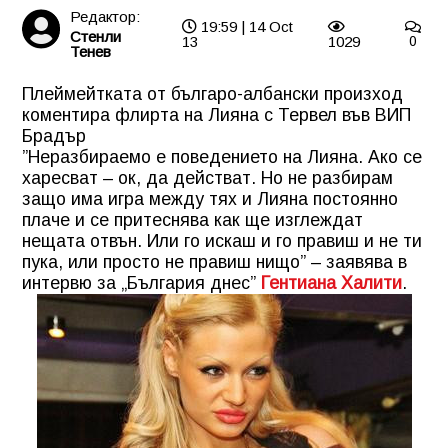
Редактор:
19:59 | 14 Oct
Стенли
13
1029
0
Тенев
Плеймейтката от българо-албански произход
коментира флирта на Лияна с Тервел във ВИП
Брадър
”Неразбираемо е поведението на Лияна. Ако се
харесват – ок, да действат. Но не разбирам
защо има игра между тях и Лияна постоянно
плаче и се притеснява как ще изглеждат
нещата отвън. Или го искаш и го правиш и не ти
пука, или просто не правиш нищо” – заявява в
интервю за „България днес”
Гентиана Халити
.