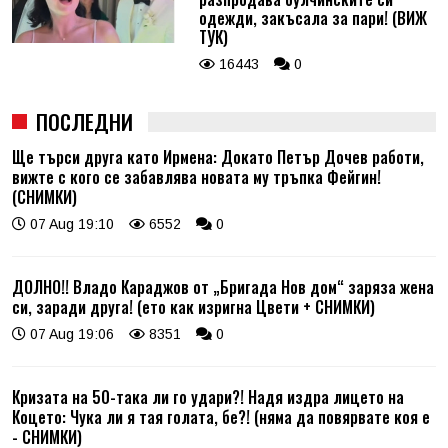
одежди, закъсала за пари! (ВИЖ
ТУК)
16443
0
ПОСЛЕДНИ
Ще търси друга като Ирмена: Докато Петър Дочев работи,
вижте с кого се забавлява новата му тръпка Фейгин!
(СНИМКИ)
07 Aug 19:10
6552
0
ДОЛНО!! Владо Караджов от „Бригада Нов дом“ заряза жена
си, заради друга! (ето как изригна Цвети + СНИМКИ)
07 Aug 19:06
8351
0
Кризата на 50-така ли го удари?! Надя издра лицето на
Коцето: Чука ли я тая голата, бе?! (няма да повярвате коя е
- СНИМКИ)