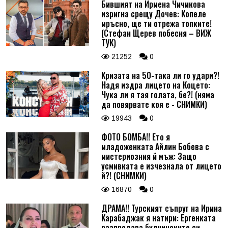
Бившият на Ирмена Чичикова
изригна срещу Дочев: Копеле
мръсно, ще ти отрежа топките!
(Стефан Щерев побесня – ВИЖ
ТУК)
21252
0
Кризата на 50-така ли го удари?!
Надя издра лицето на Коцето:
Чука ли я тая голата, бе?! (няма
да повярвате коя е - СНИМКИ)
19943
0
ФОТО БОМБА!! Ето я
младоженката Айлин Бобева с
мистериозния й мъж: Защо
усмивката е изчезнала от лицето
й?! (СНИМКИ)
16870
0
ДРАМА!! Турският съпруг на Ирина
Карабаджак я натири: Ергенката
разпродава булчинските си