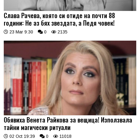
Слава Рачева, която си отиде на почти 88
години: Не аз бях звездата, а Педя човек!
23 Mar 9:30
0
2135
Обявиха Венета Райкова за вещица! Използвала
тайни магически ритуали
02 Oct 19:39
0
11018