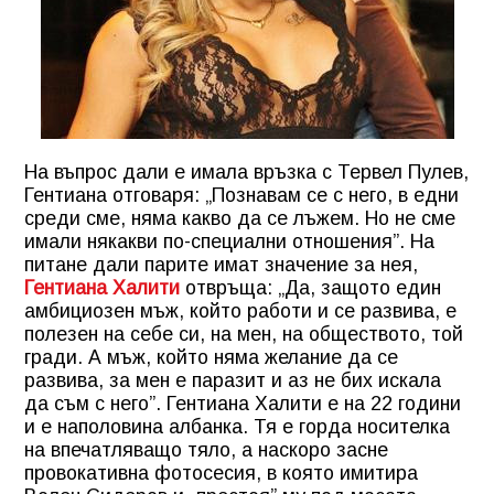
На въпрос дали е имала връзка с Тервел Пулев,
Гентиана отговаря: „Познавам се с него, в едни
среди сме, няма какво да се лъжем. Но не сме
имали някакви по-специални отношения”. На
питане дали парите имат значение за нея,
Гентиана Халити
отвръща: „Да, защото един
амбициозен мъж, който работи и се развива, е
полезен на себе си, на мен, на обществото, той
гради. А мъж, който няма желание да се
развива, за мен е паразит и аз не бих искала
да съм с него”. Гентиана Халити е на 22 години
и е наполовина албанка. Тя е горда носителка
на впечатляващо тяло, а наскоро засне
провокативна фотосесия, в която имитира