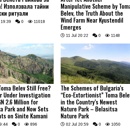
! Използвала тайни
Manipulative Scheme by Tom
ски ритуали
Belev, the Truth About the
Wind Farm Near Kyustendil
 19:39
0
11018
Emerges
11 Jul 20:22
0
1148
Toma Belev Still Free?
The Schemes of Bulgaria’s
r Under Investigation
“Eco-Extortionist” Toma Bele
N 2.6 Million for
in the Country’s Newest
a Park and Now Sets
Nature Park – Belasitsa
hts on Sinite Kamani
Nature Park
9:44
0
896
02 Jul 20:59
0
1050