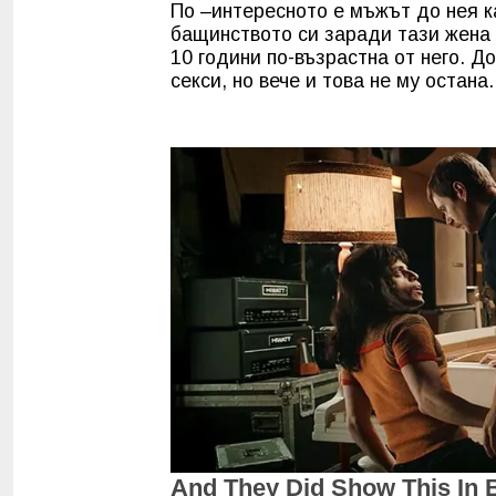
По –интересното е мъжът до нея к
бащинството си заради тази жена и
10 години по-възрастна от него. Д
секси, но вече и това не му остана.