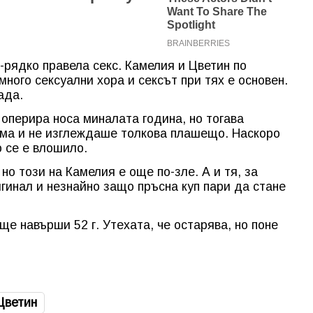
-рядко правела секс. Камелия и Цветин по
много сексуални хора и сексът при тях е основен.
ада.
 оперира носа миналата година, но тогава
ема и не изглеждаше толкова плашещо. Наскоро
о се е влошило.
но този на Камелия е още по-зле. А и тя, за
гинал и незнайно защо пръсна куп пари да стане
е навърши 52 г. Утехата, че остарява, но поне
Цветин