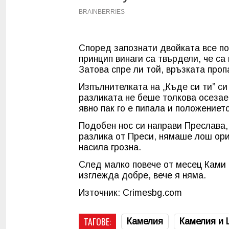
Според запознати двойката все по
принцип винаги са твърдели, че са 
Затова спре ли той, връзката проп
Изпълнителката на „Къде си ти” си
разликата не беше толкова осеза
явно пак го е пипала и положениет
Подобен нос си направи Преслава, 
разлика от Преси, нямаше лош ори
насила грозна.
След малко повече от месец Ками щ
изглежда добре, вече я няма.
Източник: Crimesbg.com
ТАГОВЕ:
Камелия
Камелия и 