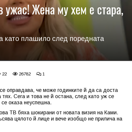
 ужас! Жена му хем е стара,
а като плашило след поредната
v 22
26782
1
е оправдава, че може годинките й да са доста
 тях. Сега и това не й остана, след като уж се
я се оказа неуспешна.
ова ТВ бяха шокирани от новата визия на Ками.
късява цялото й лице и вече изобщо не прилича на