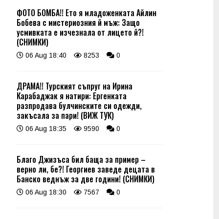
ФОТО БОМБА!! Ето я младоженката Айлин
Бобева с мистериозния й мъж: Защо
усмивката е изчезнала от лицето й?!
(СНИМКИ)
06 Aug 18:40
8253
0
ДРАМА!! Турският съпруг на Ирина
Карабаджак я натири: Ергенката
разпродава булчинските си одежди,
закъсала за пари! (ВИЖ ТУК)
06 Aug 18:35
9590
0
Благо Джизъса бил баща за пример –
верно ли, бе?! Георгиев заведе децата в
Банско веднъж за две години! (СНИМКИ)
06 Aug 18:30
7567
0