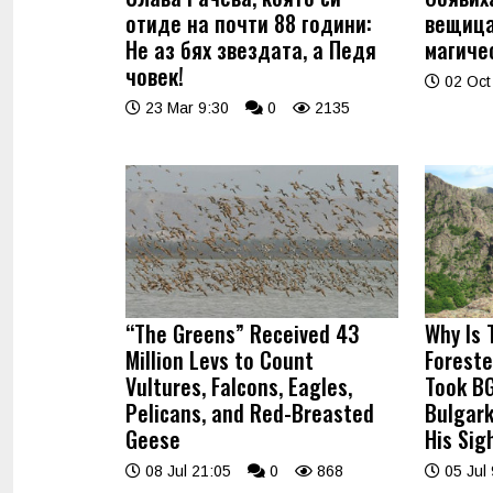
отиде на почти 88 години:
вещица
Не аз бях звездата, а Педя
магиче
човек!
02 Oct
23 Mar 9:30
0
2135
“The Greens” Received 43
Why Is 
Million Levs to Count
Foreste
Vultures, Falcons, Eagles,
Took BG
Pelicans, and Red-Breasted
Bulgark
Geese
His Sig
08 Jul 21:05
0
868
05 Jul 