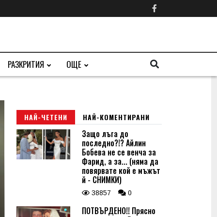
РАЗКРИТИЯ
ОЩЕ
НАЙ-ЧЕТЕНИ
НАЙ-КОМЕНТИРАНИ
Защо лъга до
последно?!? Айлин
Бобева не се венча за
Фарид, а за... (няма да
повярвате кой е мъжът
й - СНИМКИ)
38857
0
ПОТВЪРДЕНО!! Прясно