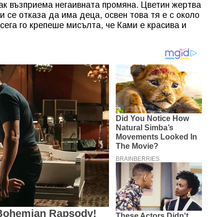
ак възприема негаивната промяна. Цветин жертва
 се отказа да има деца, освен това тя е с около
осега го крепеше мисълта, че Ками е красива и