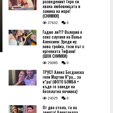
разведеният Геро си
хвана любовницата и
замина на море!
(СНИМКИ)
37632
0
Гадже ли?!? Валерия е
секс слугиня на Ваньо
Алексиев: Уреди му
нова тройка, този път с
ергенката Тифани!
(ШОК СНИМКИ)
29085
0
ТРУС!! Алекс Богданска
гепи Мартин К*ра... за
к*ра! (ФОТО БОМБА +
къде го заведе на
безплатна почивка)
24325
0
От два стола, та на
земята! Александра