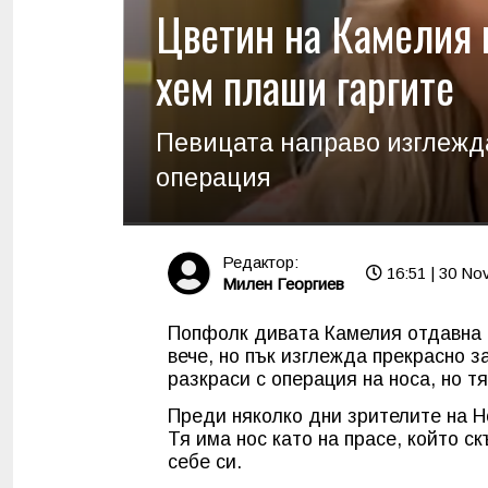
Цветин на Камелия в
хем плаши гаргите
Певицата направо изглежд
операция
Редактор:
16:51 | 30 No
Милен Георгиев
Попфолк дивата Камелия отдавна с
вече, но пък изглежда прекрасно за
разкраси с операция на носа, но т
Преди няколко дни зрителите на Н
Тя има нос като на прасе, който с
себе си.