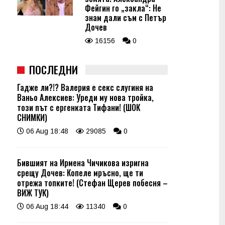
Фейгин го „закла“: Не
знам дали съм с Петър
Дочев
16156
0
ПОСЛЕДНИ
Гадже ли?!? Валерия е секс слугиня на
Ваньо Алексиев: Уреди му нова тройка,
този път с ергенката Тифани! (ШОК
СНИМКИ)
06 Aug 18:48
29085
0
Бившият на Ирмена Чичикова изригна
срещу Дочев: Копеле мръсно, ще ти
отрежа топките! (Стефан Щерев побесня –
ВИЖ ТУК)
06 Aug 18:44
11340
0