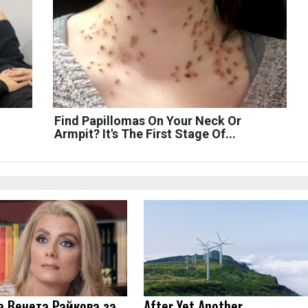
Find Papillomas On Your Neck Or
Armpit? It's The First Stage Of...
а Венета Райкова за
After Yet Another