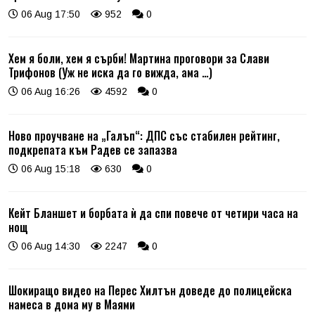
06 Aug 17:50
952
0
Хем я боли, хем я сърби! Мартина проговори за Слави
Трифонов (Уж не иска да го вижда, ама …)
06 Aug 16:26
4592
0
Ново проучване на „Галъп“: ДПС със стабилен рейтинг,
подкрепата към Радев се запазва
06 Aug 15:18
630
0
Кейт Бланшет и борбата ѝ да спи повече от четири часа на
нощ
06 Aug 14:30
2247
0
Шокиращо видео на Перес Хилтън доведе до полицейска
намеса в дома му в Маями