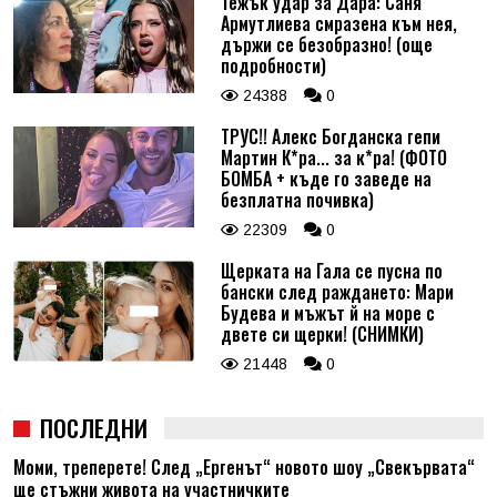
Тежък удар за Дара: Саня
Армутлиева смразена към нея,
държи се безобразно! (още
подробности)
24388
0
ТРУС!! Алекс Богданска гепи
Мартин К*ра... за к*ра! (ФОТО
БОМБА + къде го заведе на
безплатна почивка)
22309
0
Щерката на Гала се пусна по
бански след раждането: Мари
Будева и мъжът й на море с
двете си щерки! (СНИМКИ)
21448
0
ПОСЛЕДНИ
Моми, треперете! След „Ергенът“ новото шоу „Свекървата“
ще стъжни живота на участничките