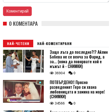
0 КОМЕНТАРА
НАЙ-ЧЕТЕНИ
НАЙ-КОМЕНТИРАНИ
Защо лъга до последно?!? Айлин
Бобева не се венча за Фарид, а
за... (няма да повярвате кой е
мъжът й - СНИМКИ)
36904
0
ПОТВЪРДЕНО!! Прясно
разведеният Геро си хвана
любовницата и замина на море!
(СНИМКИ)
34566
0