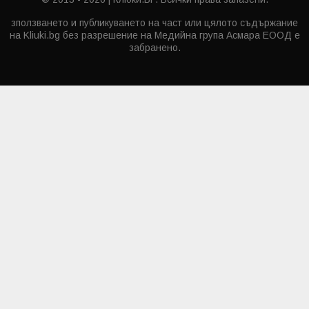
зползването и публикуването на част или цялото съдържание
на Kliuki.bg без разрешение на Медийна група Асмара ЕООД е
забранено.