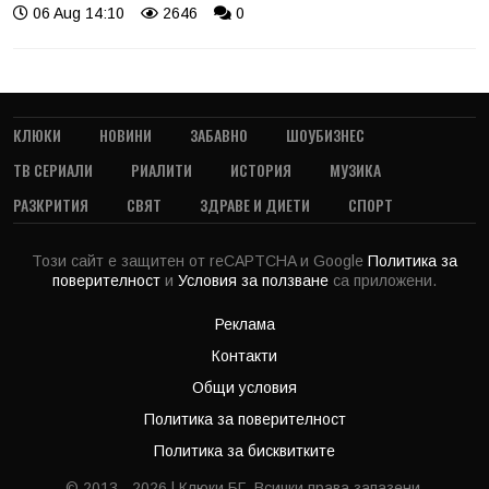
06 Aug 14:10
2646
0
КЛЮКИ
НОВИНИ
ЗАБАВНО
ШОУБИЗНЕС
ТВ СЕРИАЛИ
РИАЛИТИ
ИСТОРИЯ
МУЗИКА
РАЗКРИТИЯ
СВЯТ
ЗДРАВЕ И ДИЕТИ
СПОРТ
Този сайт е защитен от reCAPTCHA и Google
Политика за
поверителност
и
Условия за ползване
са приложени.
Реклама
Контакти
Общи условия
Политика за поверителност
Политика за бисквитките
© 2013 - 2026 | Клюки.БГ. Всички права запазени.