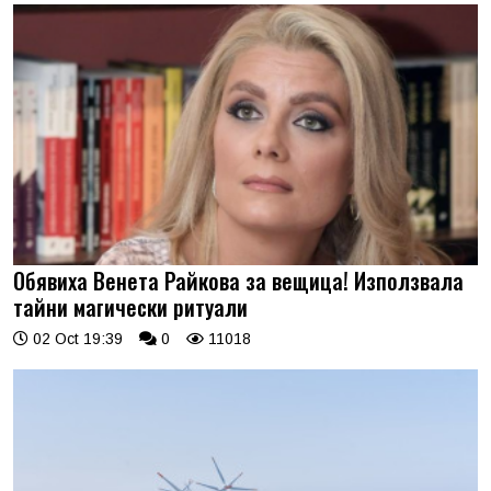
Обявиха Венета Райкова за вещица! Използвала
тайни магически ритуали
02 Oct 19:39
0
11018