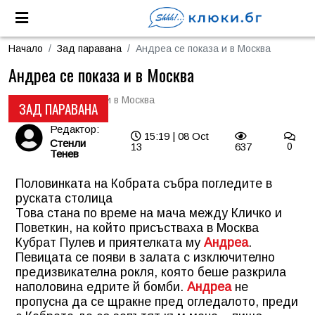
Начало
Зад паравана
Андреа се показа и в Москва
Андреа се показа и в Москва
ЗАД ПАРАВАНА
Редактор:
15:19 | 08 Oct
Стенли
13
637
0
Тенев
Половинката на Кобрата събра погледите в
руската столица
Това стана по време на мача между Кличко и
Поветкин, на който присъстваха в Москва
Кубрат Пулев и приятелката му
Андреа
.
Певицата се появи в залата с изключително
предизвикателна рокля, която беше разкрила
наполовина едрите й бомби.
Андреа
не
пропусна да се щракне пред огледалото, преди