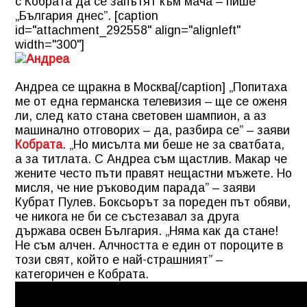
с Кобрата да се запътят към мача – пише
„България днес”. [caption
id="attachment_292558" align="alignleft"
width="300"]
Андреа се щракна в Москва[/caption] „Попитаха
ме от една германска телевизия – ще се оженя
ли, след като стана световен шампион, а аз
машинално отговорих – да, разбира се” – заяви
Кобрата
. „Но мисълта ми беше не за сватбата,
а за титлата. С Андреа съм щастлив. Макар че
жените често пъти правят нещастни мъжете. Но
мисля, че ние ръководим парада” – заяви
Кубрат Пулев. Боксьорът за пореден път обяви,
че никога не би се състезавал за друга
държава освен България. „Няма как да стане!
Не съм алчен. Алчността е един от пороците в
този свят, който е най-страшният” –
категоричен е Кобрата.