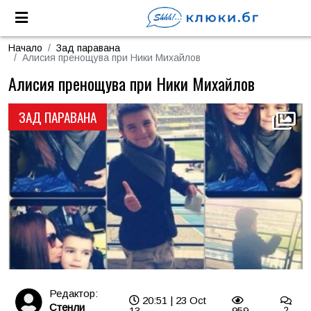
Начало
Зад паравана
Алисия пренощува при Ники Михайлов
Алисия пренощува при Ники Михайлов
ЗАД ПАРАВАНА
Редактор:
20:51 | 23 Oct
Стенли
13
959
2