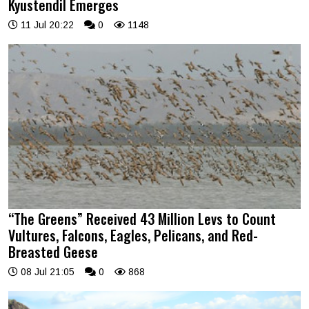
Kyustendil Emerges
11 Jul 20:22
0
1148
“The Greens” Received 43 Million Levs to Count
Vultures, Falcons, Eagles, Pelicans, and Red-
Breasted Geese
08 Jul 21:05
0
868