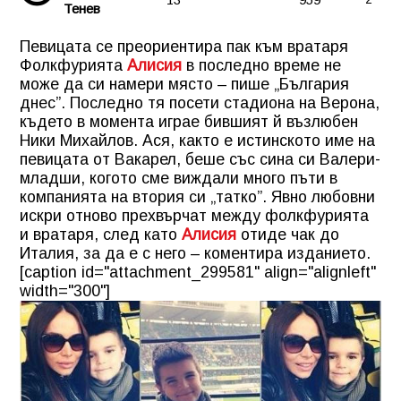
Тенев
Певицата се преориентира пак към вратаря
Фолкфурията
Алисия
в последно време не
може да си намери място – пише „България
днес”. Последно тя посети стадиона на Верона,
където в момента играе бившият й възлюбен
Ники Михайлов. Ася, както е истинското име на
певицата от Вакарел, беше със сина си Валери-
младши, когото сме виждали много пъти в
компанията на втория си „татко”. Явно любовни
искри отново прехвърчат между фолкфурията
и вратаря, след като
Алисия
отиде чак до
Италия, за да е с него – коментира изданието.
[caption id="attachment_299581" align="alignleft"
width="300"]