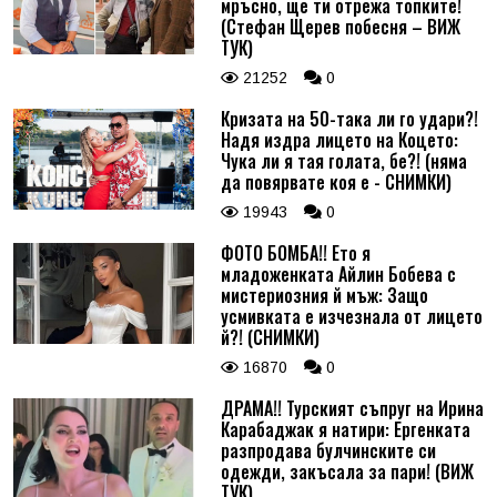
мръсно, ще ти отрежа топките!
(Стефан Щерев побесня – ВИЖ
ТУК)
21252
0
Кризата на 50-така ли го удари?!
Надя издра лицето на Коцето:
Чука ли я тая голата, бе?! (няма
да повярвате коя е - СНИМКИ)
19943
0
ФОТО БОМБА!! Ето я
младоженката Айлин Бобева с
мистериозния й мъж: Защо
усмивката е изчезнала от лицето
й?! (СНИМКИ)
16870
0
ДРАМА!! Турският съпруг на Ирина
Карабаджак я натири: Ергенката
разпродава булчинските си
одежди, закъсала за пари! (ВИЖ
ТУК)