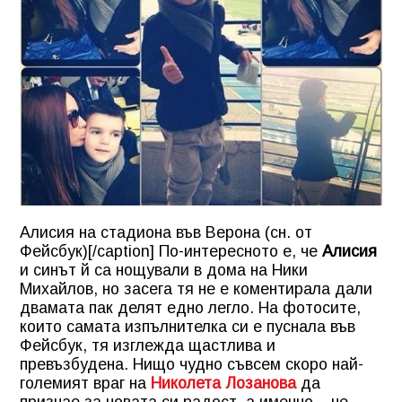
Алисия на стадиона във Верона (сн. от
Фейсбук)[/caption] По-интересното е, че
Алисия
и синът й са нощували в дома на Ники
Михайлов, но засега тя не е коментирала дали
двамата пак делят едно легло. На фотосите,
които самата изпълнителка си е пуснала във
Фейсбук, тя изглежда щастлива и
превъзбудена. Нищо чудно съвсем скоро най-
големият враг на
Николета Лозанова
да
признае за новата си радост, а именно – че