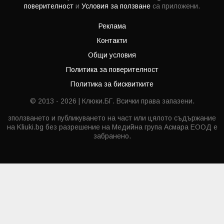
поверителност
и
Условия за ползване
са приложени.
Реклама
Контакти
Общи условия
Политика за поверителност
Политика за бисквитките
© 2013 - 2026 | Клюки.БГ. Всички права запазени.
зползването и публикуването на част или цялото съдържание
на Kliuki.bg без разрешение на Медийна група Асмара ЕООД е
забранено.