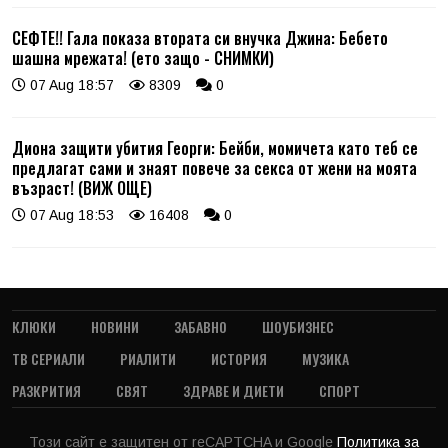
СЕФТЕ!! Гала показа втората си внучка Джина: Бебето
шашна мрежата! (ето защо - СНИМКИ)
07 Aug 18:57
8309
0
Диона защити убития Георги: Бейби, момичета като теб се
предлагат сами и знаят повече за секса от жени на моята
възраст! (ВИЖ ОЩЕ)
07 Aug 18:53
16408
0
КЛЮКИ
НОВИНИ
ЗАБАВНО
ШОУБИЗНЕС
ТВ СЕРИАЛИ
РИАЛИТИ
ИСТОРИЯ
МУЗИКА
РАЗКРИТИЯ
СВЯТ
ЗДРАВЕ И ДИЕТИ
СПОРТ
Този сайт е защитен от reCAPTCHA и Google
Политика за