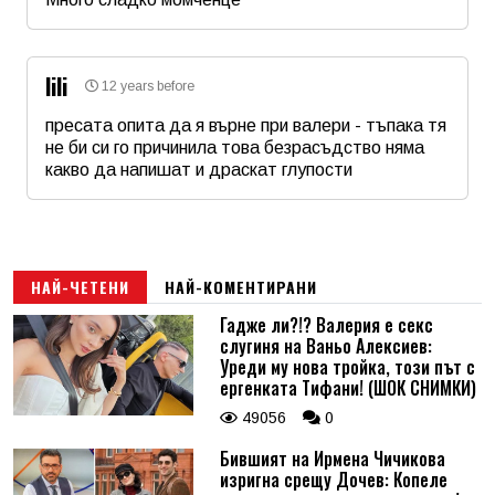
Име
*
lili
12 years before
Email
пресата опита да я върне при валери - тъпака тя
не би си го причинила това безрасъдство няма
какво да напишат и драскат глупости
Коментар
*
Име
*
Email
НАЙ-ЧЕТЕНИ
НАЙ-КОМЕНТИРАНИ
Гадже ли?!? Валерия е секс
слугиня на Ваньо Алексиев:
Коментар
*
Уреди му нова тройка, този път с
ергенката Тифани! (ШОК СНИМКИ)
49056
0
Бившият на Ирмена Чичикова
изригна срещу Дочев: Копеле