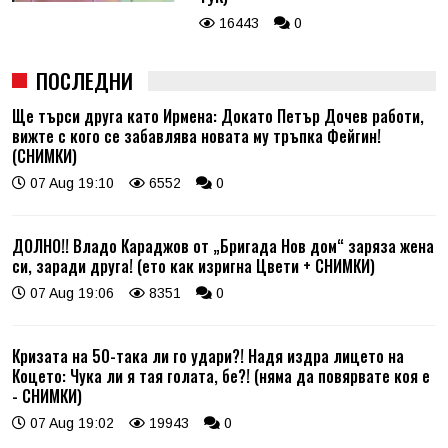
16443
0
ПОСЛЕДНИ
Ще търси друга като Ирмена: Докато Петър Дочев работи,
вижте с кого се забавлява новата му тръпка Фейгин!
(СНИМКИ)
07 Aug 19:10
6552
0
ДОЛНО!! Владо Караджов от „Бригада Нов дом“ заряза жена
си, заради друга! (ето как изригна Цвети + СНИМКИ)
07 Aug 19:06
8351
0
Кризата на 50-така ли го удари?! Надя издра лицето на
Коцето: Чука ли я тая голата, бе?! (няма да повярвате коя е
- СНИМКИ)
07 Aug 19:02
19943
0