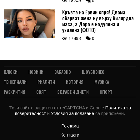
18249
0
Кръвта на Ервин спря! Двама
обарват жена му върху билярдна
маса, а Дара е надупена и
ухилена (ФОТО)
17493
0
КЛЮКИ
НОВИНИ
ЗАБАВНО
ШОУБИЗНЕС
ТВ СЕРИАЛИ
РИАЛИТИ
ИСТОРИЯ
МУЗИКА
РАЗКРИТИЯ
СВЯТ
ЗДРАВЕ И ДИЕТИ
СПОРТ
Този сайт е защитен от reCAPTCHA и Google
Политика за
поверителност
и
Условия за ползване
са приложени.
Реклама
Контакти