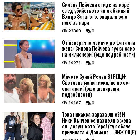
Симона Пейчева отиде на море
след убийството на любимия й
Владо Загатото, скарала се с
него за пари
23800
0
От невзрачно момиче до фатална
жена: Симона Пейчева пуска само
на милионери! (още подробности)
19271
0
Мачото Сунай Ремзи ВТРЕЩИ:
Светлана ме натиска, но аз се
скатавам! (още шокиращи
подробности)
19187
0
Това някаква зараза ли е?! И
Ники Кънчев се раздели с жена
си, досущ като Геро! (тук обаче
причината е Даниела – ВИЖ ОЩЕ)