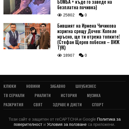
БОМБА + къде го заведе на
безплатна почивка)
25802
0
Бившият на Ирмена Чичикова
изригна срещу Дочев: Копеле
мръсно, ще ти отрежа топките!
(Стефан Щерев побесня – ВИЖ
ТУК)
18907
0
КЛЮКИ
НОВИНИ
ЗАБАВНО
ШОУБИЗНЕС
ТВ СЕРИАЛИ
РИАЛИТИ
ИСТОРИЯ
МУЗИКА
РАЗКРИТИЯ
СВЯТ
ЗДРАВЕ И ДИЕТИ
СПОРТ
Този сайт е защитен от reCAPTCHA и Google
Политика за
поверителност
и
Условия за ползване
са приложени.