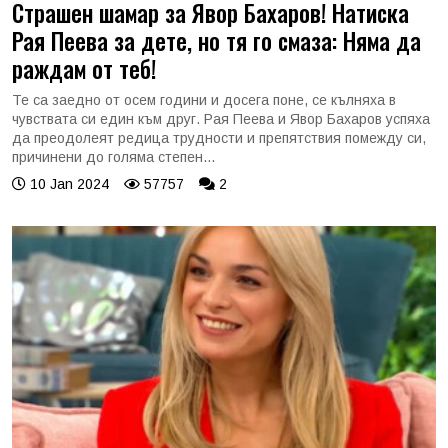
Страшен шамар за Явор Бахаров! Натиска
Рая Пеева за дете, но тя го смаза: Няма да
раждам от теб!
Те са заедно от осем години и досега поне, се кълняха в
чувствата си един към друг. Рая Пеева и Явор Бахаров успяха
да преодолеят редица трудности и препятствия помежду си,
причинени до голяма степен...
10 Jan 2024
57757
2