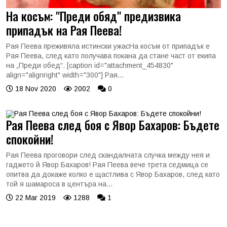
На косъм: "Преди обяд" предизвика
припадък на Рая Пеева!
Рая Пеева преживяла истински ужасНа косъм от припадък е
Рая Пеева, след като получава покана да стане част от екипа
на „Преди обед“. [caption id="attachment_454830"
align="alignright" width="300"] Рая...
18 Nov 2020
2002
0
Рая Пеева след боя с Явор Бахаров: Бъдете
спокойни!
Рая Пеева проговори след скандалната случка между нея и
гаджето й Явор Бахаров! Рая Пеева вече трета седмица се
опитва да докаже колко е щастлива с Явор Бахаров, след като
той я шамароса в центъра на...
22 Mar 2019
1288
1