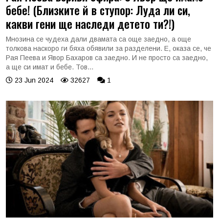
бебе! (Близките й в ступор: Луда ли си,
какви гени ще наследи детето ти?!)
Мнозина се чудеха дали двамата са още заедно, а още
толкова наскоро ги бяха обявили за разделени. Е, оказа се, че
Рая Пеева и Явор Бахаров са заедно. И не просто са заедно,
а ще си имат и бебе. Тов...
23 Jun 2024
32627
1