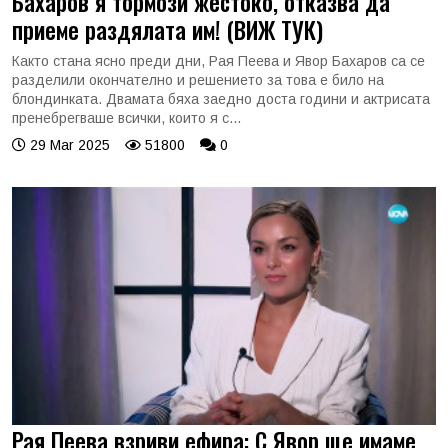
Бахаров я тормози жестоко, отказва да
приеме раздялата им! (ВИЖ ТУК)
Както стана ясно преди дни, Рая Пеева и Явор Бахаров са се
разделили окончателно и решението за това е било на
блондинката. Двамата бяха заедно доста години и актрисата
пренебрегваше всички, които я с...
29 Mar 2025
51800
0
Рая Пеева взриви ефира: С Явор ще имаме