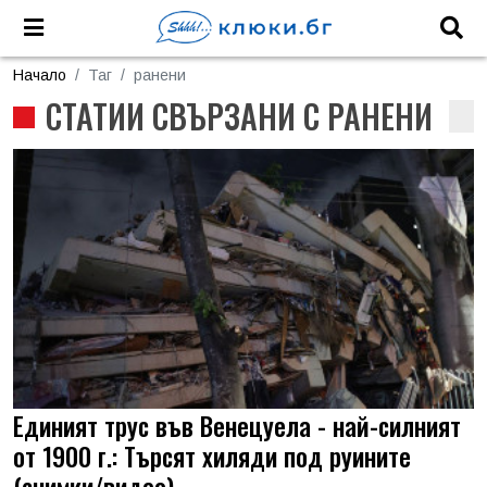
Начало
Таг
ранени
СТАТИИ СВЪРЗАНИ С РАНЕНИ
Единият трус във Венецуела - най-силният
от 1900 г.: Търсят хиляди под руините
(снимки/видео)