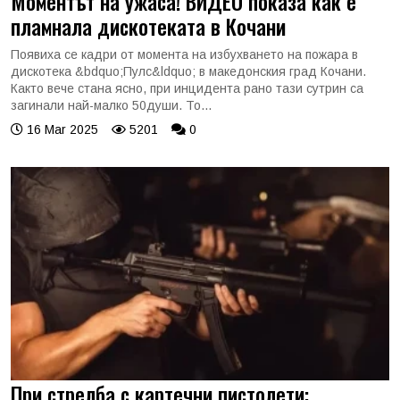
Моментът на ужаса! ВИДЕО показа как е
пламнала дискотеката в Кочани
Появиха се кадри от момента на избухването на пожара в
дискотека &bdquo;Пулс&ldquo; в македонския град Кочани.
Както вече стана ясно, при инцидента рано тази сутрин са
загинали най-малко 50души. То...
16 Mar 2025
5201
0
При стрелба с картечни пистолети: