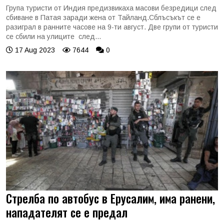
Група туристи от Индия предизвикаха масови безредици след
сбиване в Патая заради жена от Тайланд.Сблъсъкът се е
разиграл в ранните часове на 9-ти август. Две групи от туристи
се сбили на улиците след...
17 Aug 2023
7644
0
Стрелба по автобус в Ерусалим, има ранени,
нападателят се е предал