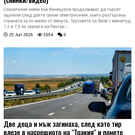
Спасителни екипи във Венецуела продължават да търсят
оцелели след двете силни земетресения, които разтърсиха
страната за по-малко от минута. Трусовете са били с магнитуд
7,2 и 7,5 по скалата на Рихтер...
25 Jun 2026
1554
0
Две деца и мъж загинаха, след като тир
влезе в насрещното на "Тракия" и помете