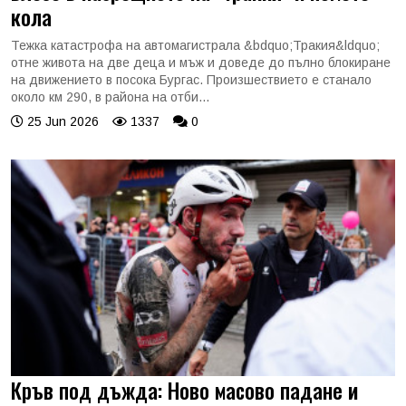
кола
Тежка катастрофа на автомагистрала &bdquo;Тракия&ldquo;
отне живота на две деца и мъж и доведе до пълно блокиране
на движението в посока Бургас. Произшествието е станало
около км 290, в района на отби...
25 Jun 2026
1337
0
Кръв под дъжда: Ново масово падане и