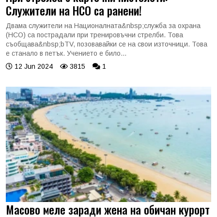
Служители на НСО са ранени!
Двама служители на Националната&nbsp;служба за охрана
(НСО) са пострадали при тренировъчни стрелби. Това
съобщава&nbsp;bTV, позовавайки се на свои източници. Това
е станало в петък. Учението е било...
12 Jun 2024
3815
1
Масово меле заради жена на обичан курорт