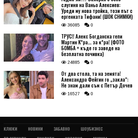
слугиня на Ваньо Алексиев:
Уреди му нова тройка, този път с
ергенката Тифани! (ШОК СНИМКИ)
36085
0
ТРУС!! Алекс Богданска гепи
Мартин К*ра... за к*ра! (ФОТО
БОМБА + къде го заведе на
безплатна почивка)
24885
0
От два стола, та на земята!
Александра Фейгин го „закла“:
Не знам дали съм с Петър Дочев
16527
0
КЛЮКИ
НОВИНИ
ЗАБАВНО
ШОУБИЗНЕС