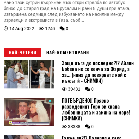
Рано тази сутрин въоръжен мъж откри стрелба по автобус
близо до Стария град на Ерусалим и рани 8 души при атака,
извършена седмица след избухването на насилие между
израелци и екстремисти в Газа, съоб...
14 Aug 2022
1246
0
НАЙ-ЧЕТЕНИ
НАЙ-КОМЕНТИРАНИ
Защо лъга до последно?!? Айлин
Бобева не се венча за Фарид, а
за... (няма да повярвате кой е
мъжът й - СНИМКИ)
39431
0
ПОТВЪРДЕНО!! Прясно
разведеният Геро си хвана
любовницата и замина на море!
(СНИМКИ)
38388
0
Гадже ли?!? Валерия е секс