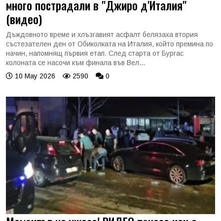
много пострадали в "Джиро д'Италия"
(видео)
Дъждовното време и хлъзгавият асфалт белязаха втория
състезателен ден от Обиколката на Италия, който премина по
начин, напомнящ първия етап. След старта от Бургас
колоната се насочи към финала във Вел...
10 May 2026
2590
0