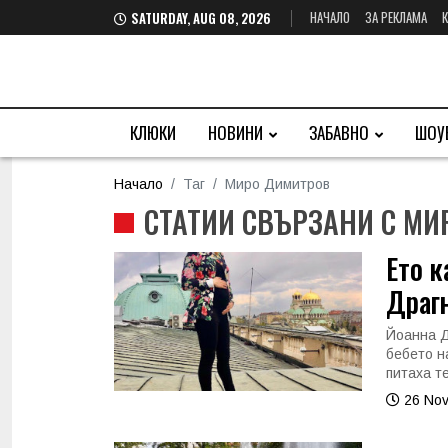
НАЧАЛО
ЗА РЕКЛАМА
SATURDAY, AUG 08, 2026
КЛЮКИ
НОВИНИ
ЗАБАВНО
ШОУ
Начало
Таг
Миро Димитров
СТАТИИ СВЪРЗАНИ С М
Ето к
Драгн
Йоанна Д
бебето н
питаха т
26 Nov