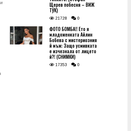
ли
Щерев побесня – ВИЖ
ТУК)
21728
0
ФОТО БОМБА!! Ето я
младоженката Айлин
Бобева с мистериозния
й мъж: Защо усмивката
е изчезнала от лицето
й?! (СНИМКИ)
17353
0
а