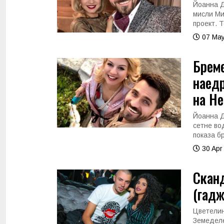
Йоанна Д
мисли Ми
проект. 
07 May
Бреме
наедр
на Не
Йоанна Д
сетне во
показа б
30 Apr
Сканд
(гадж
Цветелин
Земеделе