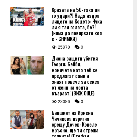
Кризата на 50-така ли
го удари?! Надя издра
лицето на Коцето: Чука
ли я тая голата, бе?!
(няма да повярвате коя
е - СНИМКИ)
25970
0
Диона защити убития
Георги: Бейби,
момичета като теб се
предлагат сами и
знаят повече за секса
а
от жени на моята
възраст! (ВИЖ ОЩЕ)
23086
0
Бившият на Ирмена
Чичикова изригна
срещу Дочев: Копеле
мръсно, ще ти отрежа
топките! (Стефан