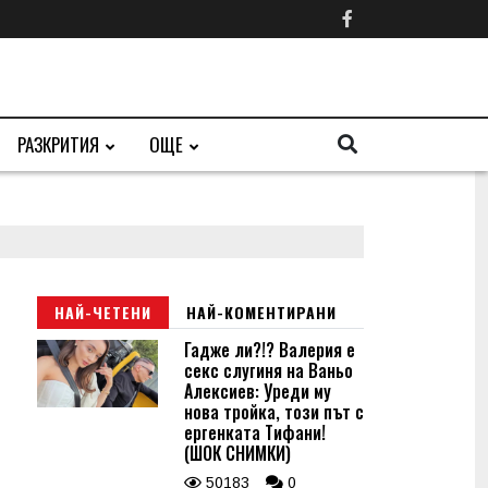
РАЗКРИТИЯ
ОЩЕ
НАЙ-ЧЕТЕНИ
НАЙ-КОМЕНТИРАНИ
Гадже ли?!? Валерия е
секс слугиня на Ваньо
Алексиев: Уреди му
нова тройка, този път с
ергенката Тифани!
(ШОК СНИМКИ)
50183
0