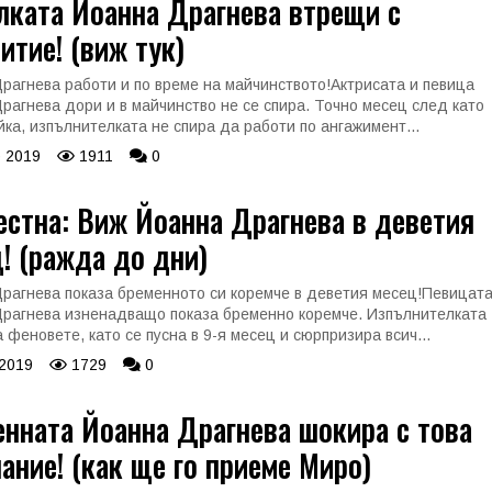
лката Йоанна Драгнева втрещи с
итие! (виж тук)
рагнева работи и по време на майчинството!Актрисата и певица
рагнева дори и в майчинство не се спира. Точно месец след като
йка, изпълнителката не спира да работи по ангажимент...
 2019
1911
0
стна: Виж Йоанна Драгнева в деветия
! (ражда до дни)
рагнева показа бременното си коремче в деветия месец!Певицат
рагнева изненадващо показа бременно коремче. Изпълнителката
 феновете, като се пусна в 9-я месец и сюрпризира всич...
 2019
1729
0
нната Йоанна Драгнева шокира с това
ание! (как ще го приеме Миро)