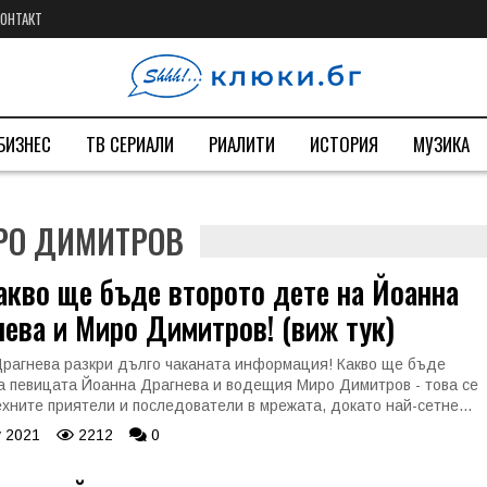
КОНТАКТ
БИЗНЕС
ТВ СЕРИАЛИ
РИАЛИТИ
ИСТОРИЯ
МУЗИКА
ИРО ДИМИТРОВ
акво ще бъде второто дете на Йоанна
ева и Миро Димитров! (виж тук)
рагнева разкри дълго чаканата информация! Какво ще бъде
а певицата Йоанна Драгнева и водещия Миро Димитров - това се
ехните приятели и последователи в мрежата, докато най-сетне...
 2021
2212
0