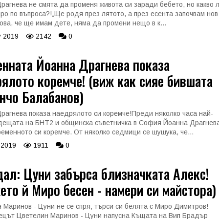
рагнева не смята да променя живота си заради бебето, но какво 
ро по въпроса?!„Ще родя през лятото, а през есента започвам нов
Това, че ще имам дете, няма да промени нещо в к...
 2019
2142
0
нната Йоанна Драгнева показа
ялото коремче! (виж как сияе бившата
нчо Балабанов)
рагнева показа наедрялото си коремче!Преди няколко часа най-
дещата на БНТ2 и общинска съветничка в София Йоанна Драгнев
ременното си коремче. От няколко седмици се шушука, че...
 2019
1911
0
ал: Цуни забърса близначката Алекс!
ето й Миро бесен - намери си майстора)
 Маринов - Цуни не се спря, търси си белята с Миро Димитров!
цът Цветелин Маринов - Цуни напусна Къщата на Вип Брадър