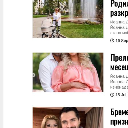
Роди
разкр
Йоанна Д
Йоанна Д
стана ма
16 Sep
Преле
месец
Йоанна Д
Йоанна Д
изненада
15 Jul
Бреме
призн