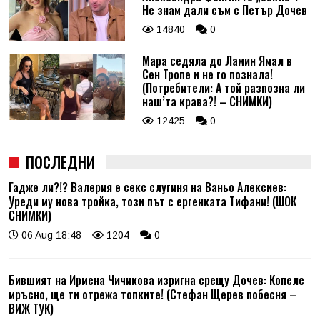
Не знам дали съм с Петър Дочев
14840
0
Мара седяла до Ламин Ямал в
Сен Тропе и не го познала!
(Потребители: А той разпозна ли
наш’та крава?! – СНИМКИ)
12425
0
ПОСЛЕДНИ
Гадже ли?!? Валерия е секс слугиня на Ваньо Алексиев:
Уреди му нова тройка, този път с ергенката Тифани! (ШОК
СНИМКИ)
06 Aug 18:48
1204
0
Бившият на Ирмена Чичикова изригна срещу Дочев: Копеле
мръсно, ще ти отрежа топките! (Стефан Щерев побесня –
ВИЖ ТУК)