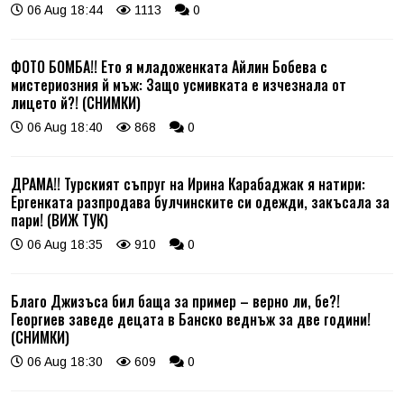
06 Aug 18:44
1113
0
ФОТО БОМБА!! Ето я младоженката Айлин Бобева с
мистериозния й мъж: Защо усмивката е изчезнала от
лицето й?! (СНИМКИ)
06 Aug 18:40
868
0
ДРАМА!! Турският съпруг на Ирина Карабаджак я натири:
Ергенката разпродава булчинските си одежди, закъсала за
пари! (ВИЖ ТУК)
06 Aug 18:35
910
0
Благо Джизъса бил баща за пример – верно ли, бе?!
Георгиев заведе децата в Банско веднъж за две години!
(СНИМКИ)
06 Aug 18:30
609
0