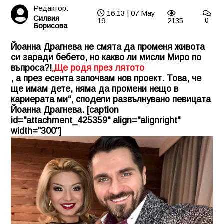
Редактор:
16:13 | 07 May
Силвия
19
2135
0
Борисова
Йоанна Драгнева не смята да променя живота
си заради бебето, но какво ли мисли Миро по
въпроса?!
„Ще родя през лятото
, а през есента започвам нов проект. Това, че
ще имам дете, няма да промени нещо в
кариерата ми“, сподели развълнувано певицата
Йоанна Драгнева. [caption
id="attachment_425359" align="alignright"
width="300"]