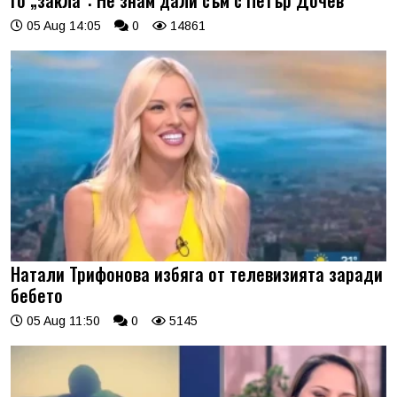
05 Aug 14:05
0
14861
Натали Трифонова избяга от телевизията заради
бебето
05 Aug 11:50
0
5145