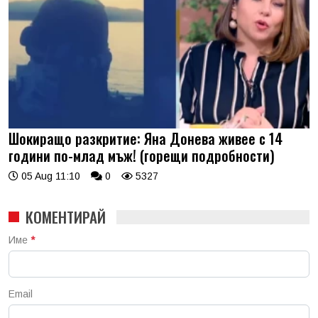
Шокиращо разкритие: Яна Донева живее с 14
години по-млад мъж! (горещи подробности)
05 Aug 11:10
0
5327
КОМЕНТИРАЙ
Име
*
Email