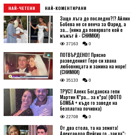
НАЙ-ЧЕТЕНИ
НАЙ-КОМЕНТИРАНИ
Защо лъга до последно?!? Айлин
Бобева не се венча за Фарид, а
за... (няма да повярвате кой е
мъжът й - СНИМКИ)
37163
0
ПОТВЪРДЕНО!! Прясно
разведеният Геро си хвана
любовницата и замина на море!
(СНИМКИ)
35133
0
ТРУС!! Алекс Богданска гепи
Мартин К*ра... за к*ра! (ФОТО
БОМБА + къде го заведе на
безплатна почивка)
22708
0
От два стола, та на земята!
Александра Фейгин го „закла“: