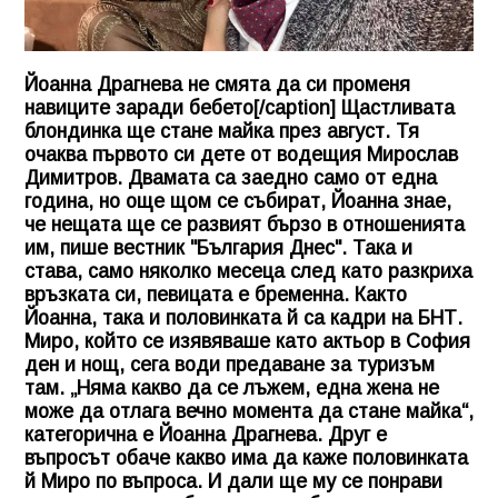
Йоанна Драгнева не смята да си променя
навиците заради бебето[/caption] Щастливата
блондинка ще стане майка през август. Тя
очаква първото си дете от водещия Мирослав
Димитров. Двамата са заедно само от една
година, но още щом се събират, Йоанна знае,
че нещата ще се развият бързо в отношенията
им, пише вестник "България Днес". Така и
става, само няколко месеца след като разкриха
връзката си, певицата е бременна. Както
Йоанна, така и половинката й са кадри на БНТ.
Миро, който се изявяваше като актьор в София
ден и нощ, сега води предаване за туризъм
там. „Няма какво да се лъжем, една жена не
може да отлага вечно момента да стане майка“,
категорична е Йоанна Драгнева. Друг е
въпросът обаче какво има да каже половинката
й Миро по въпроса. И дали ще му се понрави