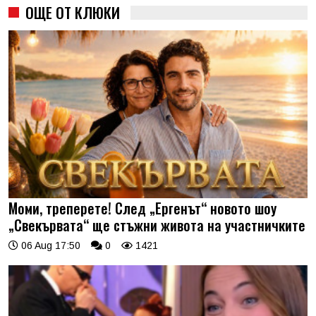
ОЩЕ ОТ КЛЮКИ
Моми, треперете! След „Ергенът“ новото шоу
„Свекървата“ ще стъжни живота на участничките
06 Aug 17:50
0
1421