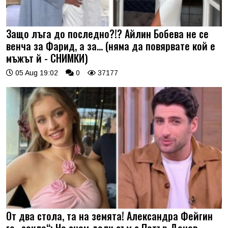
Защо лъга до последно?!? Айлин Бобева не се
венча за Фарид, а за... (няма да повярвате кой е
мъжът й - СНИМКИ)
05 Aug 19:02
0
37177
От два стола, та на земята! Александра Фейгин
го „закла“: Не знам дали съм с Петър Дочев