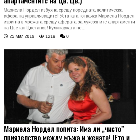
апартаментите на Цв. Цв.)
Мариела Нордел избухна срещу поредната политическа
афера на управляващите! Устатата готвачка Мариела Нордел
изригна в мрежата срещу аферата за луксозните апартаменти
на Цветан Цветанов! Кулинарката не...
25 Mar 2019
1218
0
Мариела Нордел попита: Има ли „чисто”
приятелство между мъжа и жената! (Ето и