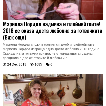
Мариела Нордел надмина и плеймейтките!
2018 се оказа доста любовна за готвачката
(Виж още)
Мариела Нордел сложи в малкия си джоб и плеймейтките
Мариела Нордел изпраща една доста любовна 2018 година!
Скандалната готвачка призна, че отминаващата година я
срещнала с две от старите й любови и е...
24 Dec 2018
1085
0