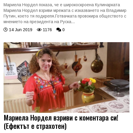
Мариела Нордел показа, че е широкоскроена Кулинарката
Мариела Нордел взриви мрежата с изказването на Владимир
Путин, което тя подкрепя.Готвачката провокира обществото с
мнението на президента на Руска...
14 Jun 2019
1176
0
Мариела Нордел взриви с коментара си!
(Ефектът е страхотен)