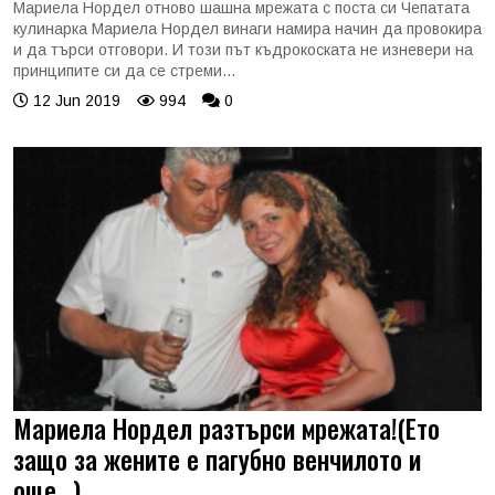
Мариела Нордел отново шашна мрежата с поста си Чепатата
кулинарка Мариела Нордел винаги намира начин да провокира
и да търси отговори. И този път къдрокоската не изневери на
принципите си да се стреми...
12 Jun 2019
994
0
Мариела Нордел разтърси мрежата!(Ето
защо за жените е пагубно венчилото и
още...)