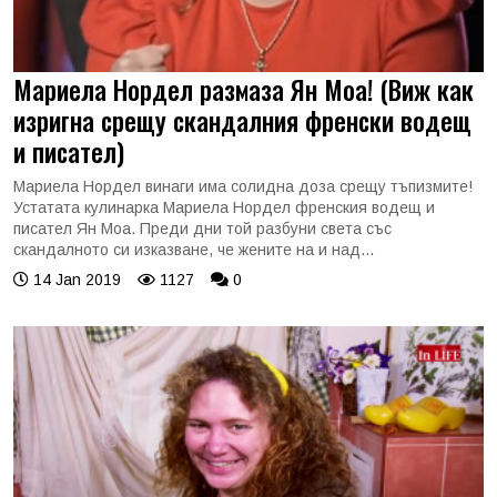
Мариела Нордел размаза Ян Моа! (Виж как
изригна срещу скандалния френски водещ
и писател)
Мариела Нордел винаги има солидна доза срещу тъпизмите!
Устатата кулинарка Мариела Нордел френския водещ и
писател Ян Моа. Преди дни той разбуни света със
скандалното си изказване, че жените на и над...
14 Jan 2019
1127
0