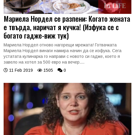
Мариела Нордел се разпени: Когато жената
е твърда, наричат я кучка! (Изфука се с
богато гадже-виж тук)
Мариела Нордел отново нагорещи мрежата! Готвачката
Мариела Нордел винаги намира начин да се изфука. Сега
устатата кулинарка го направи с новото си гадже, което я
завело на хотел за 500 евро на вечер....
11 Feb 2019
1505
0