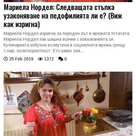
Мариела Нордел: Следващата стъпка
узаконяване на педофилията ли е? (Виж
как изригна)
Мариела Нордел изригна за пореден път в мрежата Устатата
Мариела Нордел пак шашна всички с изказванията си.
Кулинарката избухна възмутена в социалната мрежа срещу
т.нар. политкоректност. Ето какво зая...
25 Feb 2019
1372
0