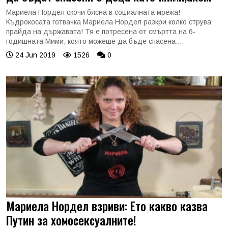
Мариела Нордел скочи бясна в социалната мрежа!
Къдрокосата готвачка Мариела Нордел разкри колко струва
прайда на държавата! Тя е потресена от смъртта на 6-
годишната Мими, която можеше да бъде спасена....
24 Jun 2019
1526
0
Мариела Нордел взриви: Ето какво казва
Путин за хомосексуалните!