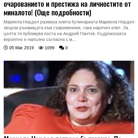
очарованието и престижа на личностите от
миналото! (Още подробности)
Мариела Нордел размаза елита Кулинарката Мариела Нордел
хвърли ръкавицата към съвременния, така наречен елит. За
целта тя публикува поста на Андрей Пантев. Къдрокоската
вероятно е напълно съгласна с м...
05 Mar 2019
1099
0