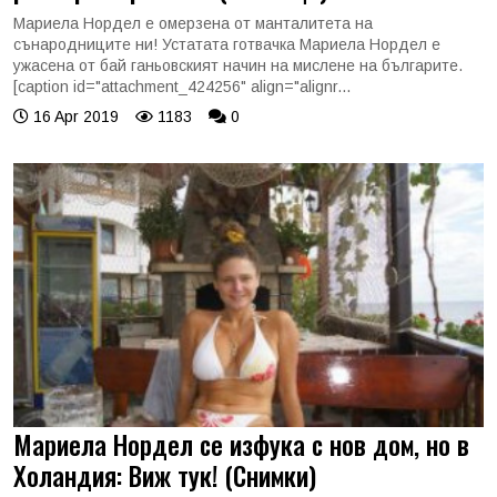
Мариела Нордел е омерзена от манталитета на
сънародниците ни! Устатата готвачка Мариела Нордел е
ужасена от бай ганьовският начин на мислене на българите.
[caption id="attachment_424256" align="alignr...
16 Apr 2019
1183
0
Мариела Нордел се изфука с нов дом, но в
Холандия: Виж тук! (Снимки)