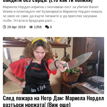
Мариела Нордел изригна с неочакван пост за убития Васил
Илиев и политиците ни! Кулинарката Мариела Нордел показа,
че умее не само да върти тиганите и да приготвя засукани
гозби. Устатата брадърка разт...
29 Apr 2019
1358
0
След пожара на Нотр Дам: Мариела Нордел
разтърси мрежата! (Виж още)