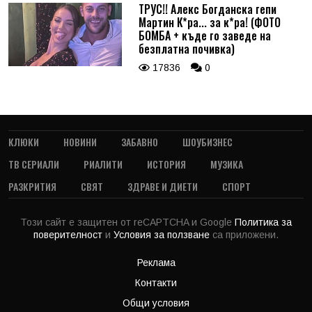
ТРУС!! Алекс Богданска гепи
Мартин К*ра... за к*ра! (ФОТО
БОМБА + къде го заведе на
безплатна почивка)
17836
0
КЛЮКИ
НОВИНИ
ЗАБАВНО
ШОУБИЗНЕС
ТВ СЕРИАЛИ
РИАЛИТИ
ИСТОРИЯ
МУЗИКА
РАЗКРИТИЯ
СВЯТ
ЗДРАВЕ И ДИЕТИ
СПОРТ
Този сайт е защитен от reCAPTCHA и Google
Политика за
поверителност
и
Условия за ползване
са приложени.
Реклама
Контакти
Общи условия