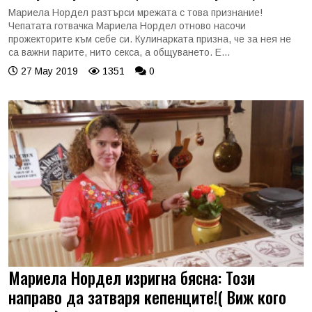
Мариела Нордел разтърси мрежата с това признание!
Чепатата готвачка Мариела Нордел отново насочи
прожекторите към себе си. Кулинарката призна, че за нея не
са важни парите, нито секса, а общуването. Е...
27 May 2019
1351
0
Мариела Нордел изригна бясна: Този
направо да затваря кепенците!( Виж кого