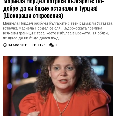
Мариела Нордел потресе българите: По-
добре да си бяхме останали в Турция!
(Шокиращи откровения)
Мариела Нордел разбуни българите с тези размисли Устатата
готвачка Мариела Нордел се оля. Къдрокоската премина
всякакви граници с това, което избълва в мрежата. Тя обяви,
че щяло да ни бъде далеч по-д...
04 Mar 2019
1176
0