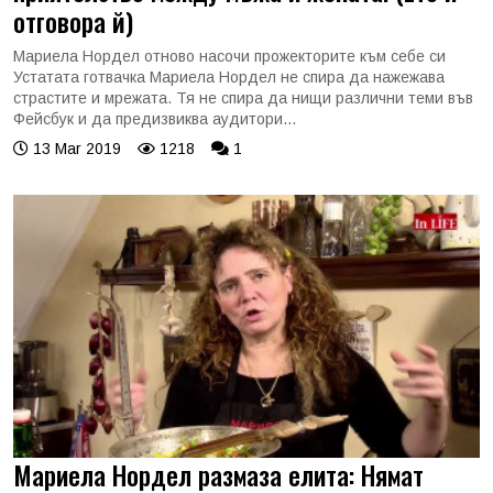
отговора й)
Мариела Нордел отново насочи прожекторите към себе си
Устатата готвачка Мариела Нордел не спира да нажежава
страстите и мрежата. Тя не спира да нищи различни теми във
Фейсбук и да предизвиква аудитори...
13 Mar 2019
1218
1
Мариела Нордел размаза елита: Нямат