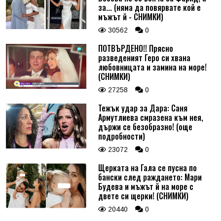
за... (няма да повярвате кой е
мъжът й - СНИМКИ)
30562
0
ПОТВЪРДЕНО!! Прясно
разведеният Геро си хвана
любовницата и замина на море!
(СНИМКИ)
27258
0
Тежък удар за Дара: Саня
Армутлиева смразена към нея,
държи се безобразно! (още
подробности)
23072
0
Щерката на Гала се пусна по
бански след раждането: Мари
Будева и мъжът й на море с
двете си щерки! (СНИМКИ)
20440
0