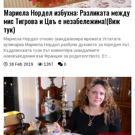
Мариела Нордел избухна: Разликата между
мис Тигрова и Цвъ е незабележима!(Виж
тук)
Мариела Нордел отново скандализира мрежата Устатата
кулинарка Мариела Нордел разбуни духовете за пореден път.
Къдрокоската този път коментира скандалните
нововъведения във Франция за родителството. Ет...
18 Feb 2019
1267
0