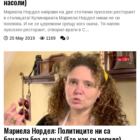
насоли)
Мариела Нордел направи на две стотинки луксозен ресторант
в столицата! Кулинарката Мариела Нордел никак не си
поплюва. И не се церемони срещу кого скача. Тя наплю
луксозен ресторант, отворил врати в С...
20 May 2019
1169
0
Мариела Нордел: Политиците ни са
бандити без сърца! (Ето как ги попиля)