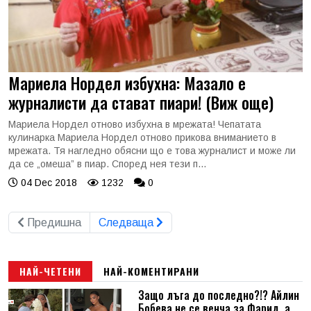
Мариела Нордел избухна: Мазало е
журналисти да стават пиари! (Виж още)
Мариела Нордел отново избухна в мрежата! Чепатата
кулинарка Мариела Нордел отново прикова вниманието в
мрежата. Тя нагледно обясни що е това журналист и може ли
да се „омеша” в пиар. Според нея тези п...
04 Dec 2018
1232
0
Предишна
Следваща
НАЙ-ЧЕТЕНИ
НАЙ-КОМЕНТИРАНИ
Защо лъга до последно?!? Айлин
Бобева не се венча за Фарид, а