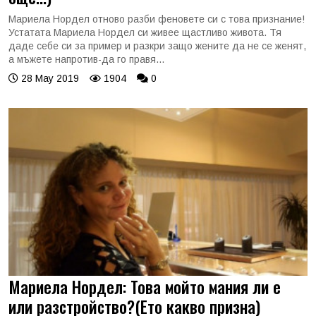
Мариела Нордел отново разби феновете си с това признание!
Устатата Мариела Нордел си живее щастливо живота. Тя
даде себе си за пример и разкри защо жените да не се женят,
а мъжете напротив-да го правя...
28 May 2019
1904
0
Мариела Нордел: Това мойто мания ли е
или разстройство?(Ето какво призна)