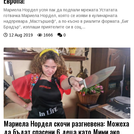
Европа!
Мариела Нордел успя пак да подпали мрежата Устатата
готвачка Мариела Нордел, която се изяви в кулинарната
надпревара „Мастършеф“, а по-късно в риалити формата „Биг
Брадър“, изплаши приятелите си в соц...
12 Aug 2019
1666
0
Мариела Нордел скочи разгневена: Можеха
да бъдат спасени 6 деца като Мими,ако...