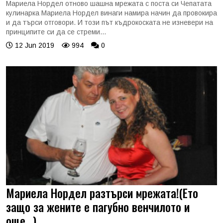
Мариела Нордел отново шашна мрежата с поста си Чепатата
кулинарка Мариела Нордел винаги намира начин да провокира
и да търси отговори. И този път къдрокоската не изневери на
принципите си да се стреми...
12 Jun 2019
994
0
Мариела Нордел разтърси мрежата!(Ето
защо за жените е пагубно венчилото и
още...)