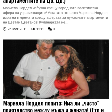
апартаментите на Цв. Цв.)
Мариела Нордел избухна срещу поредната политическа
афера на управляващите! Устатата готвачка Мариела Нордел
изригна в мрежата срещу аферата за луксозните апартаменти
на Цветан Цветанов! Кулинарката не...
25 Mar 2019
1211
0
Мариела Нордел попита: Има ли „чисто”
приятелство между мъжа и жената! (Ето и