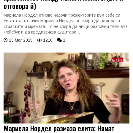
отговора й)
Мариела Нордел отново насочи прожекторите към себе си
Устатата готвачка Мариела Нордел не спира да нажежава
страстите и мрежата. Тя не спира да нищи различни теми във
Фейсбук и да предизвиква аудитори...
13 Mar 2019
1218
1
Мариела Нордел размаза елита: Нямат