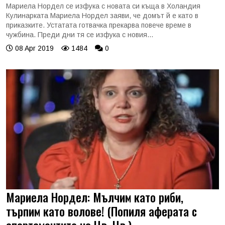
Мариела Нордел се изфука с новата си къща в Холандия
Кулинарката Мариела Нордел заяви, че домът й е като в
приказките. Устатата готвачка прекарва повече време в
чужбина. Преди дни тя се изфука с новия...
08 Apr 2019
1484
0
Мариела Нордел: Мълчим като риби,
търпим като волове! (Попиля аферата с