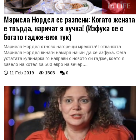
Мариела Нордел се разпени: Когато жената
е твърда, наричат я кучка! (Изфука се с
богато гадже-виж тук)
Мариела Нордел отново нагорещи мрежата! Готвачката
Мариела Нордел винаги намира начин да се изфука. Сега
устатата кулинарка го направи с новото си гадже, което я
завело на хотел за 500 евро на вечер....
11 Feb 2019
1505
0