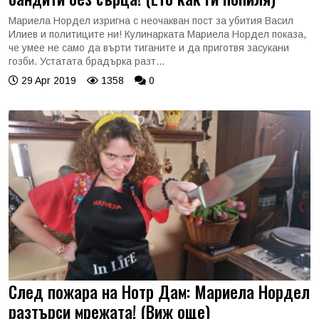
Мариела Нордел изригна с неочакван пост за убития Васил
Илиев и политиците ни! Кулинарката Мариела Нордел показа,
че умее не само да върти тиганите и да приготвя засукани
гозби. Устатата брадърка разт...
29 Apr 2019
1358
0
След пожара на Нотр Дам: Мариела Нордел
разтърси мрежата! (Виж още)