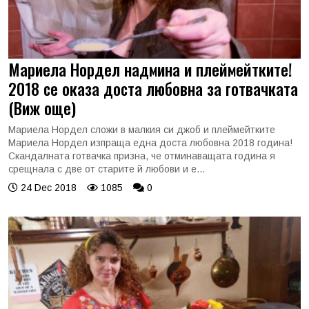
Мариела Нордел надмина и плеймейтките!
2018 се оказа доста любовна за готвачката
(Виж още)
Мариела Нордел сложи в малкия си джоб и плеймейтките
Мариела Нордел изпраща една доста любовна 2018 година!
Скандалната готвачка призна, че отминаващата година я
срещнала с две от старите й любови и е...
24 Dec 2018
1085
0