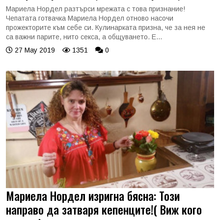
Мариела Нордел разтърси мрежата с това признание!
Чепатата готвачка Мариела Нордел отново насочи
прожекторите към себе си. Кулинарката призна, че за нея не
са важни парите, нито секса, а общуването. Е...
27 May 2019
1351
0
Мариела Нордел изригна бясна: Този
направо да затваря кепенците!( Виж кого