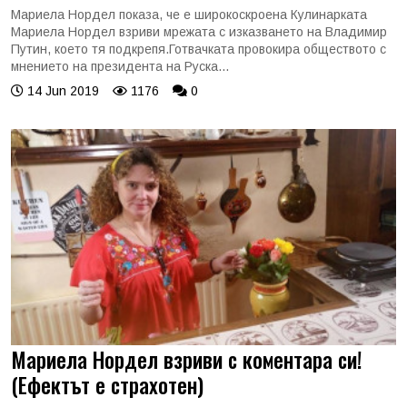
Мариела Нордел показа, че е широкоскроена Кулинарката
Мариела Нордел взриви мрежата с изказването на Владимир
Путин, което тя подкрепя.Готвачката провокира обществото с
мнението на президента на Руска...
14 Jun 2019
1176
0
Мариела Нордел взриви с коментара си!
(Ефектът е страхотен)