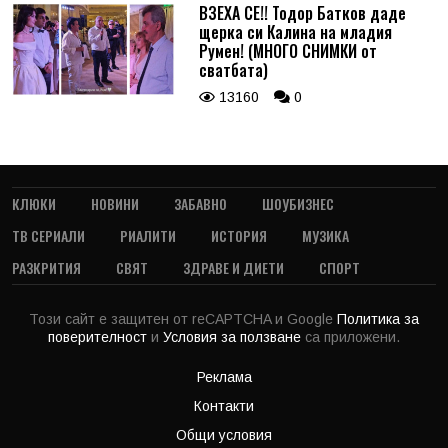
ВЗЕХА СЕ!! Тодор Батков даде
щерка си Калина на младия
Румен! (МНОГО СНИМКИ от
сватбата)
13160
0
КЛЮКИ
НОВИНИ
ЗАБАВНО
ШОУБИЗНЕС
ТВ СЕРИАЛИ
РИАЛИТИ
ИСТОРИЯ
МУЗИКА
РАЗКРИТИЯ
СВЯТ
ЗДРАВЕ И ДИЕТИ
СПОРТ
Този сайт е защитен от reCAPTCHA и Google
Политика за
поверителност
и
Условия за ползване
са приложени.
Реклама
Контакти
Общи условия