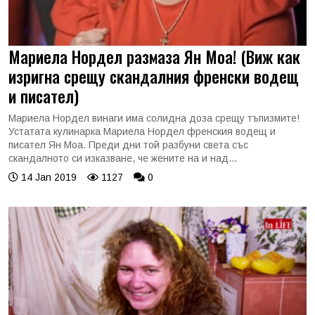
Мариела Нордел размаза Ян Моа! (Виж как
изригна срещу скандалния френски водещ
и писател)
Мариела Нордел винаги има солидна доза срещу тъпизмите!
Устатата кулинарка Мариела Нордел френския водещ и
писател Ян Моа. Преди дни той разбуни света със
скандалното си изказване, че жените на и над...
14 Jan 2019
1127
0