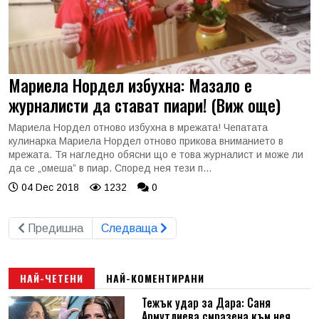
Мариела Нордел избухна: Мазало е
журналисти да стават пиари! (Виж още)
Мариела Нордел отново избухна в мрежата! Чепатата
кулинарка Мариела Нордел отново прикова вниманието в
мрежата. Тя нагледно обясни що е това журналист и може ли
да се „омеша” в пиар. Според нея тези п...
04 Dec 2018
1232
0
Предишна
Следваща
НАЙ-ЧЕТЕНИ
НАЙ-КОМЕНТИРАНИ
Тежък удар за Дара: Саня
Армутлиева смразена към нея,