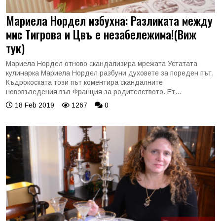
Мариела Нордел избухна: Разликата между
мис Тигрова и Цвъ е незабележима!(Виж
тук)
Мариела Нордел отново скандализира мрежата Устатата
кулинарка Мариела Нордел разбуни духовете за пореден път.
Къдрокоската този път коментира скандалните
нововъведения във Франция за родителството. Ет...
18 Feb 2019
1267
0