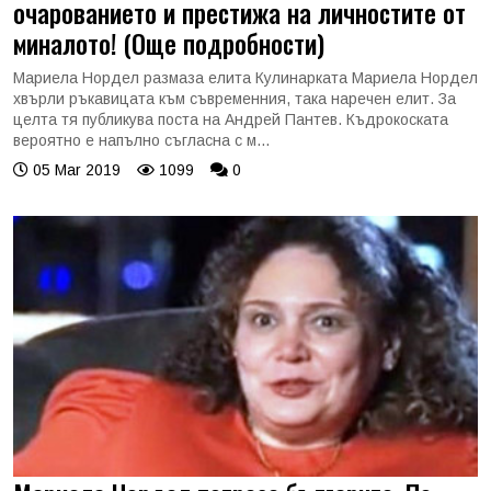
очарованието и престижа на личностите от
миналото! (Още подробности)
Мариела Нордел размаза елита Кулинарката Мариела Нордел
хвърли ръкавицата към съвременния, така наречен елит. За
целта тя публикува поста на Андрей Пантев. Къдрокоската
вероятно е напълно съгласна с м...
05 Mar 2019
1099
0