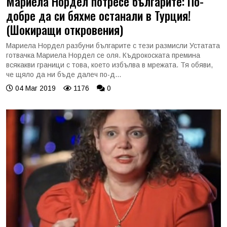
Мариела Нордел потресе българите: По-
добре да си бяхме останали в Турция!
(Шокиращи откровения)
Мариела Нордел разбуни българите с тези размисли Устатата
готвачка Мариела Нордел се оля. Къдрокоската премина
всякакви граници с това, което избълва в мрежата. Тя обяви,
че щяло да ни бъде далеч по-д...
04 Mar 2019
1176
0