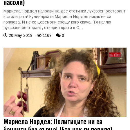
насоли)
Мариела Нордел направи на две стотинки луксозен ресторант
в столицата! Кулинарката Мариела Нордел никак не си
поплюва. И не се церемони срещу кого скача. Тя наплю
луксозен ресторант, отворил врати в С...
20 May 2019
1169
0
Мариела Нордел: Политиците ни са
бандити без сърца! (Ето как ги попиля)