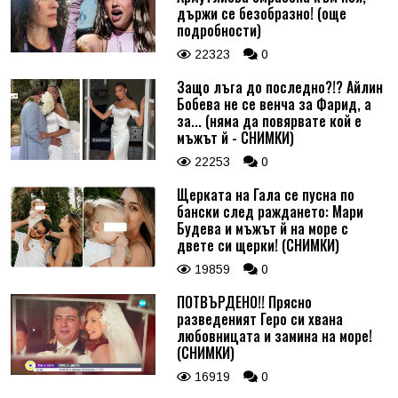
държи се безобразно! (още
подробности)
22323
0
Защо лъга до последно?!? Айлин
Бобева не се венча за Фарид, а
за... (няма да повярвате кой е
мъжът й - СНИМКИ)
22253
0
Щерката на Гала се пусна по
бански след раждането: Мари
Будева и мъжът й на море с
двете си щерки! (СНИМКИ)
19859
0
ПОТВЪРДЕНО!! Прясно
разведеният Геро си хвана
любовницата и замина на море!
(СНИМКИ)
16919
0