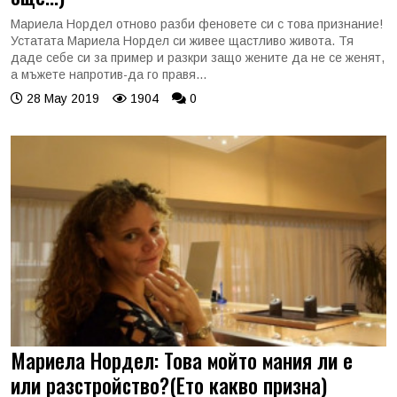
Мариела Нордел отново разби феновете си с това признание!
Устатата Мариела Нордел си живее щастливо живота. Тя
даде себе си за пример и разкри защо жените да не се женят,
а мъжете напротив-да го правя...
28 May 2019
1904
0
Мариела Нордел: Това мойто мания ли е
или разстройство?(Ето какво призна)