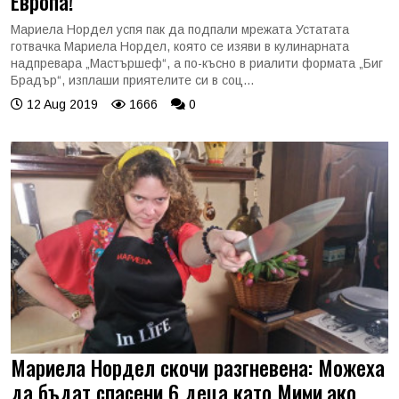
Европа!
Мариела Нордел успя пак да подпали мрежата Устатата
готвачка Мариела Нордел, която се изяви в кулинарната
надпревара „Мастършеф“, а по-късно в риалити формата „Биг
Брадър“, изплаши приятелите си в соц...
12 Aug 2019
1666
0
Мариела Нордел скочи разгневена: Можеха
да бъдат спасени 6 деца като Мими,ако...