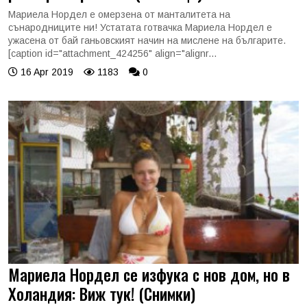
Мариела Нордел е омерзена от манталитета на
сънародниците ни! Устатата готвачка Мариела Нордел е
ужасена от бай ганьовският начин на мислене на българите.
[caption id="attachment_424256" align="alignr...
16 Apr 2019
1183
0
Мариела Нордел се изфука с нов дом, но в
Холандия: Виж тук! (Снимки)