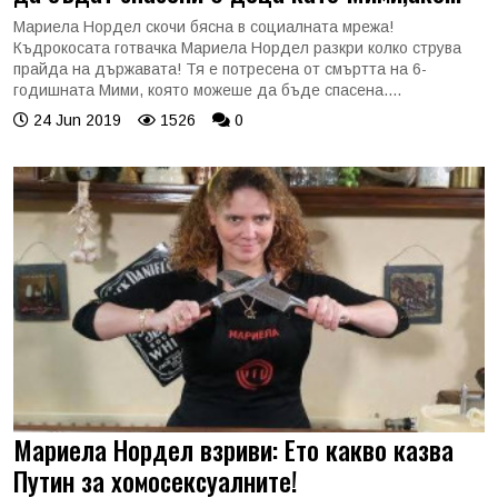
Мариела Нордел скочи бясна в социалната мрежа!
Къдрокосата готвачка Мариела Нордел разкри колко струва
прайда на държавата! Тя е потресена от смъртта на 6-
годишната Мими, която можеше да бъде спасена....
24 Jun 2019
1526
0
Мариела Нордел взриви: Ето какво казва
Путин за хомосексуалните!