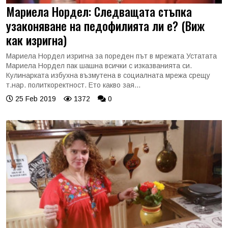
Мариела Нордел: Следващата стъпка
узаконяване на педофилията ли е? (Виж
как изригна)
Мариела Нордел изригна за пореден път в мрежата Устатата
Мариела Нордел пак шашна всички с изказванията си.
Кулинарката избухна възмутена в социалната мрежа срещу
т.нар. политкоректност. Ето какво зая...
25 Feb 2019
1372
0