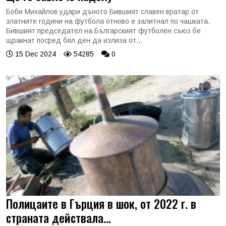
Боби Михайлов удари дъното Бившият славен вратар от
златните години на футбола отново е залитнал по чашката.
Бившият председател на Българският футболен съюз бе
щракнат посред бял ден да излиза от...
15 Dec 2024
54285
0
Полицаите в Гърция в шок, от 2022 г. в
страната действала...