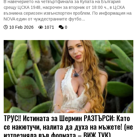
В навечерието на четвъртфинала за Купата на България
срещу ЦСКА 1948, насрочен за вторник от 18:00 ч., в ЦСКА
възникна сериозен извънспортен проблем. По информация на
NOVA един от чуждестранните футбо...
10 Feb 2026
1071
0
ТРУС!! Истината за Шермин РАЗТЪРСИ: Като
се накютучи, налита да духа на мъжете! (не
изтрезняла във формата – ВИЖ ТУК)