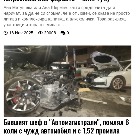
Ана Метушева или Ана Шермин, както предпочита да я
наричат, за да не си спомня, че е от Ловеч, се оказа не просто
лигава и комплексирана патка, а алкохоличка. Това разкриха
участници и хора от екипа н...
16 Nov 2025
29008
0
Бившият шеф в "Автомагистрали", помлял 6
коли с чужд автомобил и с 1,52 промила