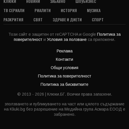
КЛЮКИ
НОВИНИ
ЗАБАВНО
ШОУБИЗНЕС
ТВ СЕРИАЛИ
РИАЛИТИ
ИСТОРИЯ
МУЗИКА
РАЗКРИТИЯ
СВЯТ
ЗДРАВЕ И ДИЕТИ
СПОРТ
Този сайт е защитен от reCAPTCHA и Google
Политика за
поверителност
и
Условия за ползване
са приложени.
Реклама
Контакти
Общи условия
Политика за поверителност
Политика за бисквитките
© 2013 - 2026 | Клюки.БГ. Всички права запазени.
зползването и публикуването на част или цялото съдържание
на Kliuki.bg без разрешение на Медийна група Асмара ЕООД е
забранено.