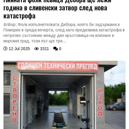
година в сливенски затвор след нова
катастрофа
&nbsp; Фолк изпълнителката Дебора, която бе задържана в
Поморие в сряда вечерта, след като предизвика катастрофа в
нетрезво състояние между две кръстовища на влизане в
морския град, този път ще тря...
12 Jul 2025
3311
0