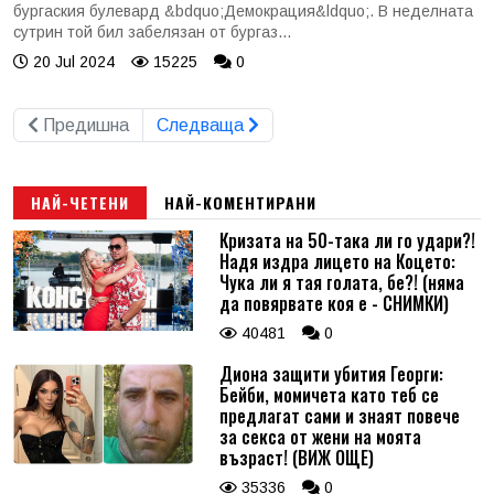
бургаския булевард &bdquo;Демокрация&ldquo;. В неделната
сутрин той бил забелязан от бургаз...
20 Jul 2024
15225
0
Предишна
Следваща
НАЙ-ЧЕТЕНИ
НАЙ-КОМЕНТИРАНИ
Кризата на 50-така ли го удари?!
Надя издра лицето на Коцето:
Чука ли я тая голата, бе?! (няма
да повярвате коя е - СНИМКИ)
40481
0
Диона защити убития Георги:
Бейби, момичета като теб се
предлагат сами и знаят повече
за секса от жени на моята
възраст! (ВИЖ ОЩЕ)
35336
0