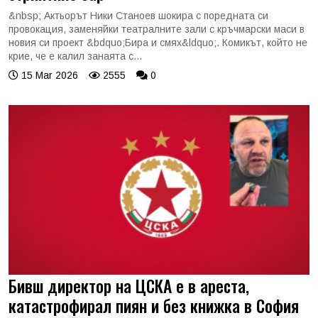
&nbsp; Актьорът Ники Станоев шокира с поредната си
провокация, заменяйки театралните зали с кръчмарски маси в
новия си проект &bdquo;Бира и смях&ldquo;. Комикът, който не
крие, че е калил занаята с...
15 Mar 2026
2555
0
Бивш директор на ЦСКА е в ареста,
катастрофирал пиян и без книжка в София