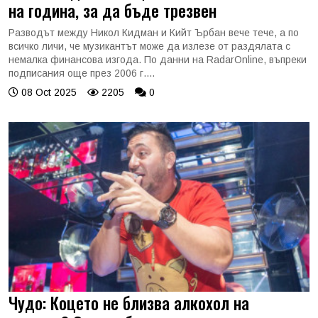
на година, за да бъде трезвен
Разводът между Никол Кидман и Кийт Ърбан вече тече, а по
всичко личи, че музикантът може да излезе от раздялата с
немалка финансова изгода. По данни на RadarOnline, въпреки
подписания още през 2006 г....
08 Oct 2025
2205
0
Чудо: Коцето не близва алкохол на