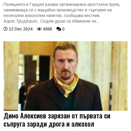
Полицията в Гърция разкри организирана престъпна група,
занимаваща се с мащабно производство и търговия на
нелегални алкохолни напитки, съобщава вестник
&quot;Труд&quot;. Седем души са обвинени за...
12 Dec 2024
4368
0
Димо Алексиев зарязан от първата си
съпруга заради дрога и алкохол