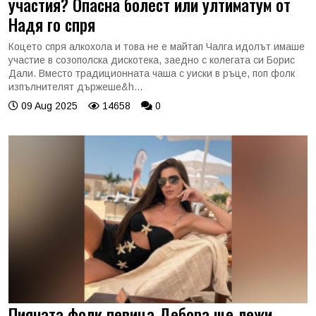
участия? Опасна болест или ултиматум от
Надя го спря
Коцето спря алкохола и това не е майтап Чалга идолът имаше
участие в созополска дискотека, заедно с колегата си Борис
Дали. Вместо традиционната чаша с уиски в ръце, поп фолк
изпълнителят държеше&h...
09 Aug 2025
14658
0
Пияната фолк певица Дебора ще лежи