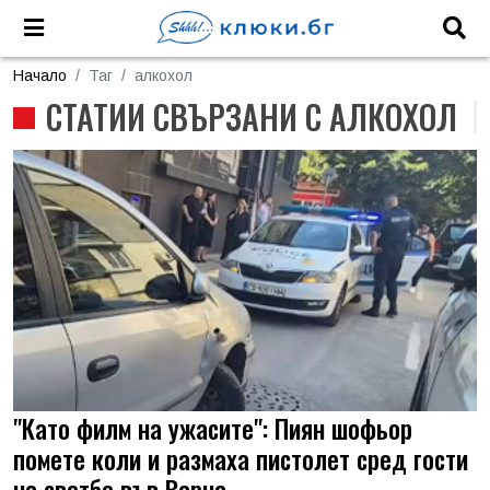
Начало
Таг
алкохол
СТАТИИ СВЪРЗАНИ С АЛКОХОЛ
"Като филм на ужасите": Пиян шофьор
помете коли и размаха пистолет сред гости
на сватба във Варна