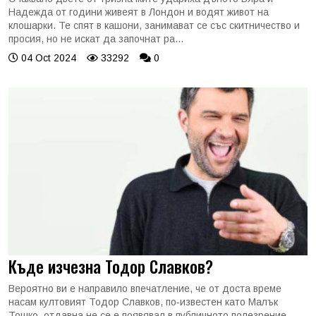
Надежда от години живеят в Лондон и водят живот на
клошарки. Те спят в кашони, занимават се със скитничество и
просия, но не искат да започнат ра...
04 Oct 2024
33292
0
Къде изчезна Тодор Славков?
Вероятно ви е направило впечатление, че от доста време
насам култовият Тодор Славков, по-известен като Малък
Тошко, отдавна не се е появявал в публичното полезрение.