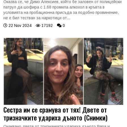
Оказва се, че Димо Алексиев, който бе заловен от полицейски
патрул да шофира с 1.68 промила алкохол в кръвта в
условията на пробационна присъда за подобно провинение,
не е бил тестван за наркотици от...
22 Nov 2024
17192
0
Сестра им се срамува от тях! Двете от
тризначките удариха дъното (Снимки)
Очаквано двете от тризначките удариха дъното Вяра и