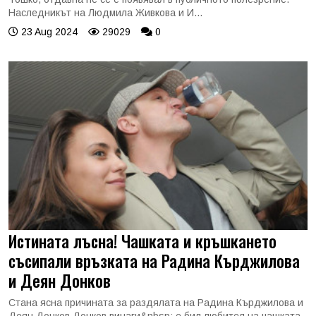
Наследникът на Людмила Живкова и И...
23 Aug 2024
29029
0
Истината лъсна! Чашката и кръшкането
съсипали връзката на Радина Кърджилова
и Деян Донков
Стана ясна причината за раздялата на Радина Кърджилова и
Деян Донков Донков винаги&nbsp; е бил любител на чашката,