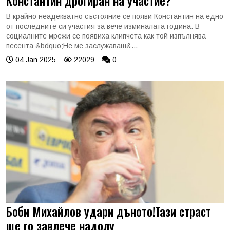
Константин дрогиран на участие?
В крайно неадекватно състояние се появи Константин на едно
от последните си участия за вече изминалата година. В
социалните мрежи се появиха клипчета как той изпълнява
песента &bdquo;Не ме заслужаваш&...
04 Jan 2025
22029
0
Боби Михайлов удари дъното!Тази страст
ще го завлече надолу