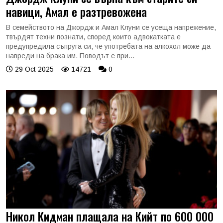
навици, Амал е разтревожена
В семейството на Джордж и Амал Клуни се усеща напрежение,
твърдят техни познати, според които адвокатката е
предупредила съпруга си, че употребата на алкохол може да
навреди на брака им. Поводът е при...
29 Oct 2025
14721
0
Никол Кидман плащала на Кийт по 600 000