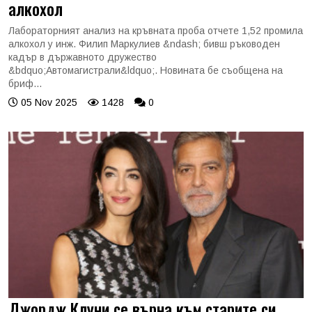
алкохол
Лабораторният анализ на кръвната проба отчете 1,52 промила
алкохол у инж. Филип Маркулиев &ndash; бивш ръководен
кадър в държавното дружество
&bdquo;Автомагистрали&ldquo;. Новината бе съобщена на
бриф...
05 Nov 2025
1428
0
Джордж Клуни се върна към старите си