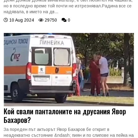
но в последно време той почти не изтрезнявал.Радина все се
надявала, в името на дв...
10 Aug 2024
29750
0
Кой свали панталоните на друсания Явор
Бахаров?
За пореден път актьорът Явор Бахаров бе открит в
неадекватно състояние &ndash; пиян и по слипове на пейка на