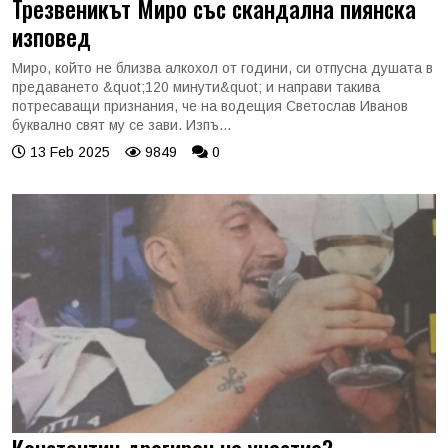
Трезвеникът Миро със скандална пиянска
изповед
Миро, който не близва алкохол от години, си отпусна душата в
предаването &quot;120 минути&quot; и направи такива
потресаващи признания, че на водещия Светослав Иванов
буквално свят му се зави. Изпъ...
13 Feb 2025
9849
0