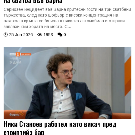
Сериозен инцидент във Варна притесни гости на три сватбени
тържества, след като шофьор с висока концентрация на
алкохол в кръвта се блъсна в няколко автомобила и отправи
заплахи към хората на място. С...
25 Jun 2026
1953
0
Ники Станоев работел като викач пред
стриптийз бар