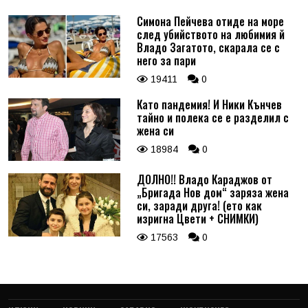
Симона Пейчева отиде на море
след убийството на любимия й
Владо Загатото, скарала се с
него за пари
19411
0
Като пандемия! И Ники Кънчев
тайно и полека се е разделил с
жена си
18984
0
ДОЛНО!! Владо Караджов от
„Бригада Нов дом“ заряза жена
си, заради друга! (ето как
изригна Цвети + СНИМКИ)
17563
0