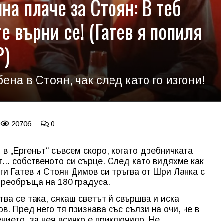
а плаче за Стоян: В теб
е върни се! (Гатев я попиля
Р)
ена в Стоян, чак след като го изгони!
20706
0
в „Ергенът“ съвсем скоро, когато дребничката
... собственото си сърце. След като видяхме как
ги Гатев и Стоян Димов си тръгва от Шри Ланка с
 преобръща на 180 градуса.
тва се така, сякаш светът й свършва и иска
в. Пред него тя признава със сълзи на очи, че в
ението, за нея всичко е приключило. Не