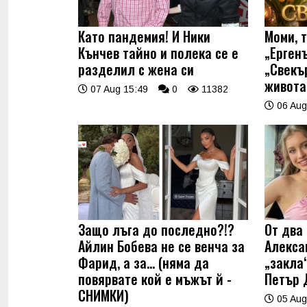
Като пандемия! И Ники
Моми, 
Кънчев тайно и полека се е
„Ерген
разделил с жена си
„Свекъ
живота
07 Aug 15:49
0
11382
06 Aug
Защо лъга до последно?!?
От два 
Айлин Бобева не се венча за
Алекса
Фарид, а за... (няма да
„закла“
повярвате кой е мъжът й -
Петър 
СНИМКИ)
05 Aug