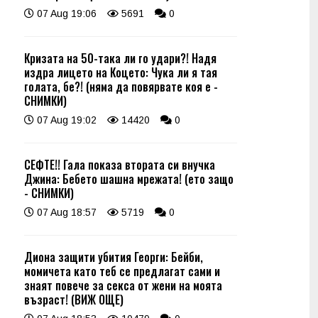
07 Aug 19:06
5691
0
Кризата на 50-така ли го удари?! Надя
издра лицето на Коцето: Чука ли я тая
голата, бе?! (няма да повярвате коя е -
СНИМКИ)
07 Aug 19:02
14420
0
СЕФТЕ!! Гала показа втората си внучка
Джина: Бебето шашна мрежата! (ето защо
- СНИМКИ)
07 Aug 18:57
5719
0
Диона защити убития Георги: Бейби,
момичета като теб се предлагат сами и
знаят повече за секса от жени на моята
възраст! (ВИЖ ОЩЕ)