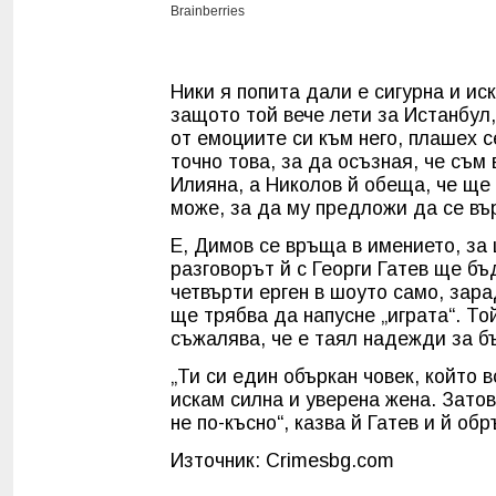
Ники я попита дали е сигурна и ис
защото той вече лети за Истанбул,
от емоциите си към него, плашех с
точно това, за да осъзная, че съм
Илияна, а Николов й обеща, че ще 
може, за да му предложи да се въ
Е, Димов се връща в имението, за
разговорът й с Георги Гатев ще бъ
четвърти ерген в шоуто само, зара
ще трябва да напусне „играта“. Той
съжалява, че е таял надежди за б
„Ти си един объркан човек, който 
искам силна и уверена жена. Затов
не по-късно“, казва й Гатев и й об
Източник: Crimesbg.com