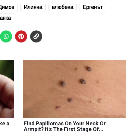
Димов
Илияна
влюбена
Ергенът
анка
ke a
Find Papillomas On Your Neck Or
Armpit? It's The First Stage Of...