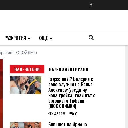
РАЗКРИТИЯ
ОЩЕ
твратен - СПОЙЛЕР)
НАЙ-ЧЕТЕНИ
НАЙ-КОМЕНТИРАНИ
Гадже ли?!? Валерия е
секс слугиня на Ваньо
Алексиев: Уреди му
нова тройка, този път с
ергенката Тифани!
(ШОК СНИМКИ)
48118
0
Бившият на Ирмена