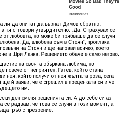
ка ли да опитат да върнат Димов обратно,
 а тя отговори утвърдително. „Да. Страхувах се
е от любовта, но може би трябваше да се случи
 влюбена. Да, влюбена съм в Стоян“, проплака
позвъни на Стоян и ще направи всичко, което
рне в Шри Ланка. Решението обаче е само негово.
 щастие на своята объркана любима, но
де повече от неприятен. Гатев, който стана
ди нея, който получи от нея жълтата роза, сега
 ще й заяви, че е сгрешил в преценката си и че
ъдещето им.
всеки ден сменя решенията си. А до себе си аз
а се радвам, че това се случи в този момент, а
ръща гръб с презрение.