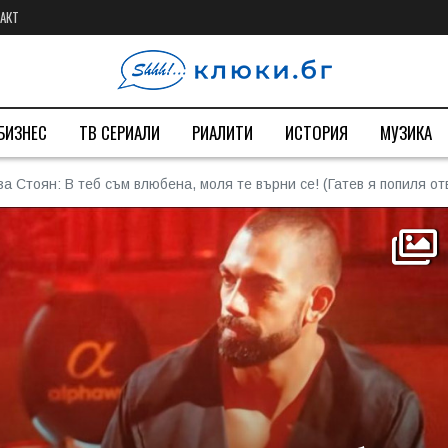
АКТ
БИЗНЕС
ТВ СЕРИАЛИ
РИАЛИТИ
ИСТОРИЯ
МУЗИКА
 Стоян: В теб съм влюбена, моля те върни се! (Гатев я попиля о