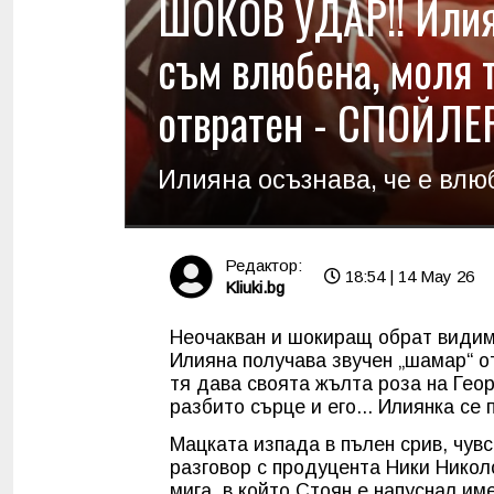
ШОКОВ УДАР!! Илиян
съм влюбена, моля т
отвратен - СПОЙЛЕ
Илияна осъзнава, че е влюб
Редактор:
18:54 | 14 May 26
Kliuki.bg
Неочакван и шокиращ обрат видим 
Илияна получава звучен „шамар“ от
тя дава своята жълта роза на Геор
разбито сърце и его... Илиянка се
Мацката изпада в пълен срив, чувс
разговор с продуцента Ники Николо
мига, в който Стоян е напуснал им