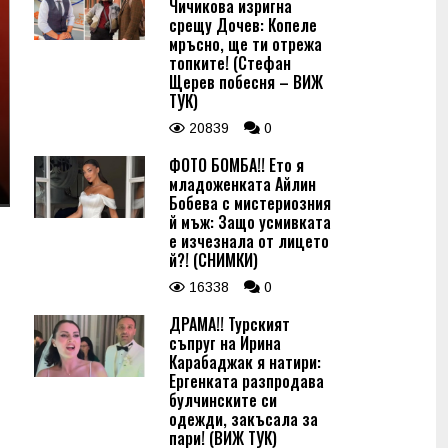
Чичикова изригна
срещу Дочев: Копеле
мръсно, ще ти отрежа
топките! (Стефан
Щерев побесня – ВИЖ
ТУК)
20839
0
ФОТО БОМБА!! Ето я
младоженката Айлин
Бобева с мистериозния
й мъж: Защо усмивката
е изчезнала от лицето
й?! (СНИМКИ)
16338
0
ДРАМА!! Турският
съпруг на Ирина
Карабаджак я натири:
Ергенката разпродава
булчинските си
одежди, закъсала за
пари! (ВИЖ ТУК)