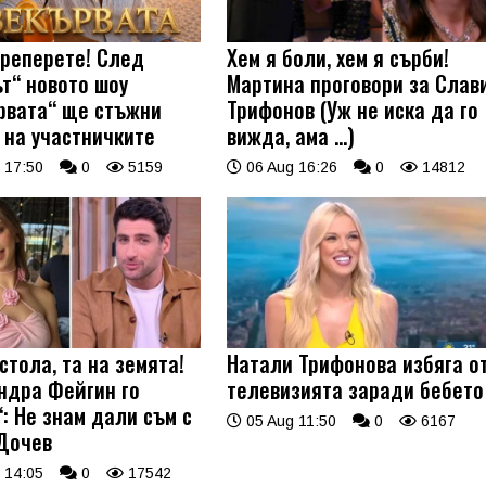
треперете! След
Хем я боли, хем я сърби!
ът“ новото шоу
Мартина проговори за Слав
рвата“ ще стъжни
Трифонов (Уж не иска да го
 на участничките
вижда, ама …)
 17:50
0
5159
06 Aug 16:26
0
14812
стола, та на земята!
Натали Трифонова избяга о
ндра Фейгин го
телевизията заради бебето
: Не знам дали съм с
05 Aug 11:50
0
6167
Дочев
 14:05
0
17542