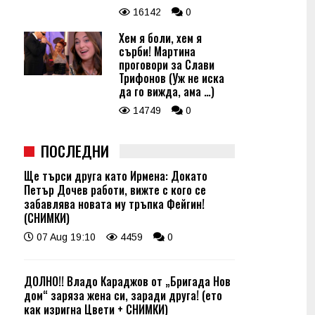
16142
0
Хем я боли, хем я
сърби! Мартина
проговори за Слави
Трифонов (Уж не иска
да го вижда, ама …)
14749
0
ПОСЛЕДНИ
Ще търси друга като Ирмена: Докато
Петър Дочев работи, вижте с кого се
забавлява новата му тръпка Фейгин!
(СНИМКИ)
07 Aug 19:10
4459
0
ДОЛНО!! Владо Караджов от „Бригада Нов
дом“ заряза жена си, заради друга! (ето
как изригна Цвети + СНИМКИ)