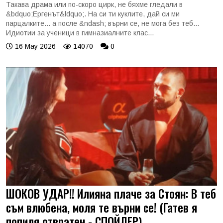
Такава драма или по-скоро цирк, не бяхме гледали в
&bdquo;Ергенът&ldquo;. На си ти куклите, дай си ми
парцалките... а после &ndash; върни се, не мога без теб...
Идиотии за ученици в гимназиалните клас...
16 May 2026
14070
0
ШОКОВ УДАР!! Илияна плаче за Стоян: В теб
съм влюбена, моля те върни се! (Гатев я
попиля отвратен - СПОЙЛЕР)