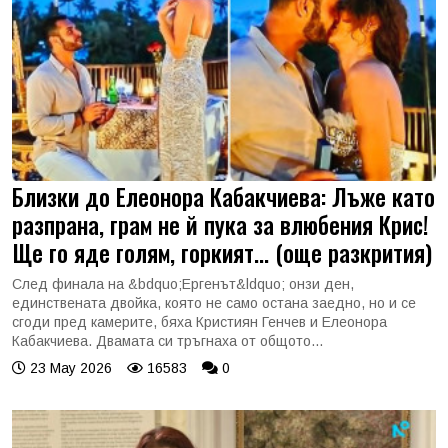
Близки до Елеонора Кабакчиева: Лъже като
разпрана, грам не й пука за влюбения Крис!
Ще го яде голям, горкият... (още разкрития)
След финала на &bdquo;Ергенът&ldquo; онзи ден,
единствената двойка, която не само остана заедно, но и се
сгоди пред камерите, бяха Кристиян Генчев и Елеонора
Кабакчиева. Двамата си тръгнаха от общото...
23 May 2026
16583
0