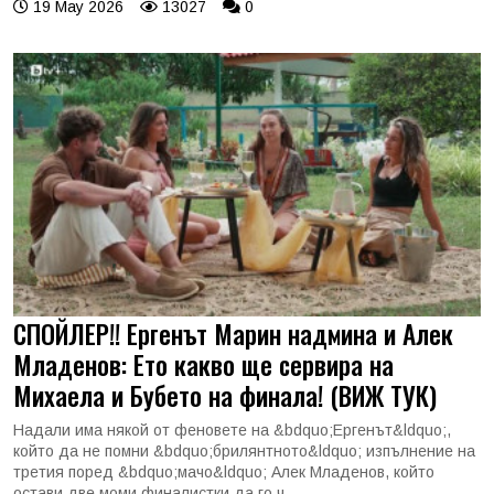
19 May 2026
13027
0
СПОЙЛЕР!! Ергенът Марин надмина и Алек
Младенов: Ето какво ще сервира на
Михаела и Бубето на финала! (ВИЖ ТУК)
Надали има някой от феновете на &bdquo;Ергенът&ldquo;,
който да не помни &bdquo;брилянтното&ldquo; изпълнение на
третия поред &bdquo;мачо&ldquo; Алек Младенов, който
остави две моми финалистки да го ч...