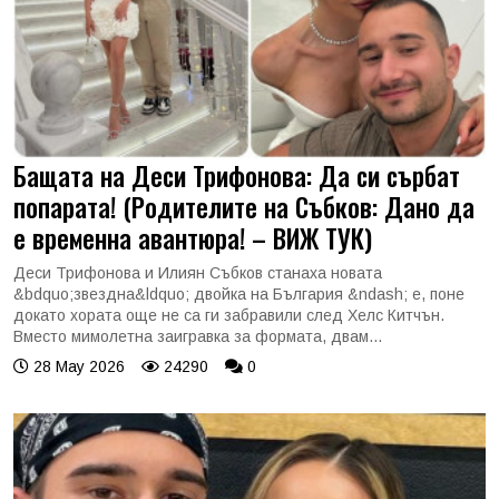
Бащата на Деси Трифонова: Да си сърбат
попарата! (Родителите на Събков: Дано да
е временна авантюра! – ВИЖ ТУК)
Деси Трифонова и Илиян Събков станаха новата
&bdquo;звездна&ldquo; двойка на България &ndash; е, поне
докато хората още не са ги забравили след Хелс Китчън.
Вместо мимолетна заигравка за формата, двам...
28 May 2026
24290
0