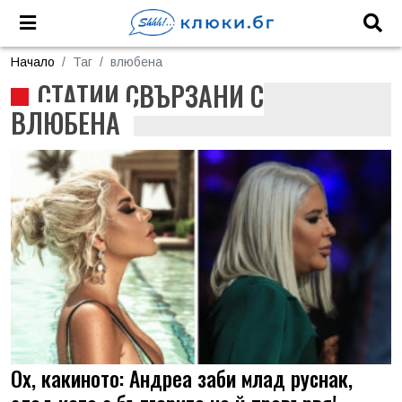
Начало
Таг
влюбена
СТАТИИ СВЪРЗАНИ С
ВЛЮБЕНА
Ох, какиното: Андреа заби млад руснак,