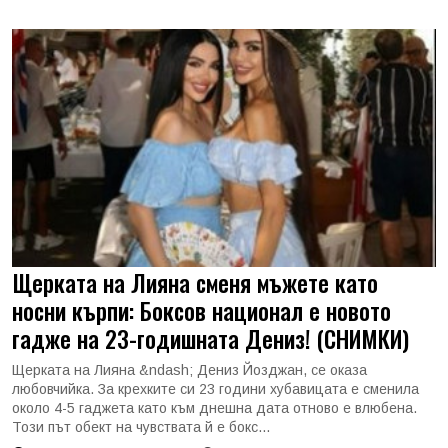
Щерката на Лияна сменя мъжете като
носни кърпи: Боксов национал е новото
гадже на 23-годишната Дениз! (СНИМКИ)
Щерката на Лияна &ndash; Дениз Йозджан, се оказа
любовчийка. За крехките си 23 години хубавицата е сменила
около 4-5 гаджета като към днешна дата отново е влюбена.
Този път обект на чувствата й е бокс...