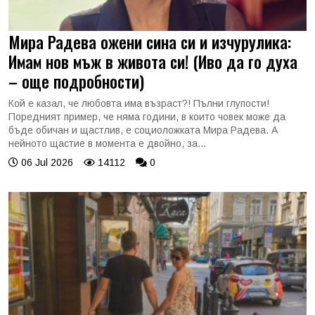
Мира Радева ожени сина си и изчурулика:
Имам нов мъж в живота си! (Иво да го духа
– още подробности)
Кой е казал, че любовта има възраст?! Пълни глупости!
Поредният пример, че няма години, в които човек може да
бъде обичан и щастлив, е социоложката Мира Радева. А
нейното щастие в момента е двойно, за...
06 Jul 2026
14112
0