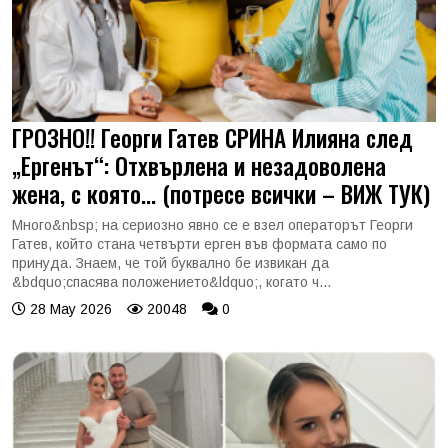
ГРОЗНО!! Георги Гатев СРИНА Илияна след
„Ергенът“: Отхвърлена и незадоволена
жена, с която... (потресе всички – ВИЖ ТУК)
Много&nbsp; на сериозно явно се е взел операторът Георги
Гатев, който стана четвърти ерген във формата само по
принуда. Знаем, че той буквално бе извикан да
&bdquo;спасява положението&ldquo;, когато ч...
28 May 2026
20048
0