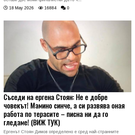
18 May 2026
16884
0
Съседи на ергена Стоян: Не е добре
човекът! Мамино синче, а си развява оная
работа по терасите – писна ни да го
гледаме! (ВИЖ ТУК)
Ергенът Стоян Димов определено е сред най-странните