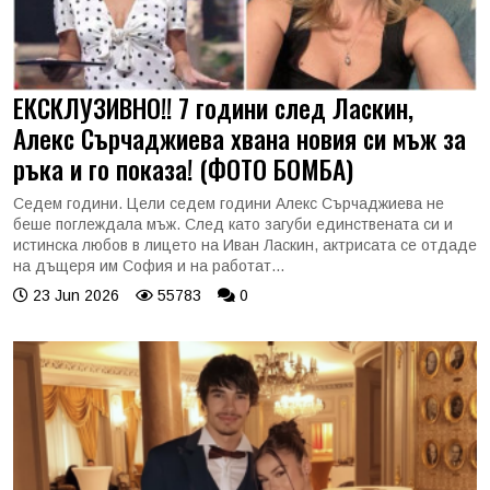
ЕКСКЛУЗИВНО!! 7 години след Ласкин,
Алекс Сърчаджиева хвана новия си мъж за
ръка и го показа! (ФОТО БОМБА)
Седем години. Цели седем години Алекс Сърчаджиева не
беше поглеждала мъж. След като загуби единствената си и
истинска любов в лицето на Иван Ласкин, актрисата се отдаде
на дъщеря им София и на работат...
23 Jun 2026
55783
0