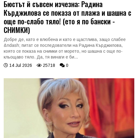
Бюстът й съвсем изчезна: Радина
Кърджилова се показа от плажа и шашна с
още по-слабо тяло! (ето я по бански -
СНИМКИ)
Добре де, като е влюбена и като е щастлива, защо слабее
&ndash; питат се последователи на Радина Кърджилова,
която се показа на снимки от морето, но шашна с още по-
кльощаво тяло. Да, тя винаги е би...
14 Jul 2026
25718
0