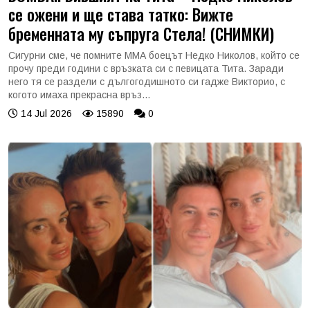
се ожени и ще става татко: Вижте
бременната му съпруга Стела! (СНИМКИ)
Сигурни сме, че помните ММА боецът Недко Николов, който се
прочу преди години с връзката си с певицата Тита. Заради
него тя се раздели с дългогодишното си гадже Викторио, с
когото имаха прекрасна връз...
14 Jul 2026
15890
0