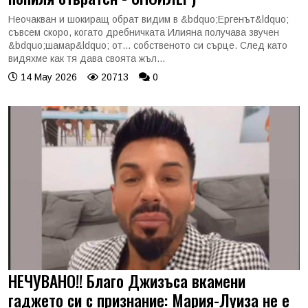
Неочакван и шокиращ обрат видим в &bdquo;Ергенът&ldquo;
съвсем скоро, когато дребничката Илияна получава звучен
&bdquo;шамар&ldquo; от... собственото си сърце. След като
видяхме как тя дава своята жъл...
14 May 2026
20713
0
НЕЧУВАНО!! Благо Джизъса вкамени
гаджето си с признание: Мария-Луиза не е