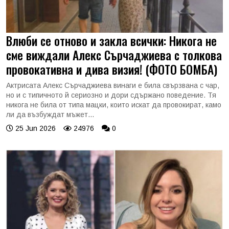
Влюби се отново и закла всички: Никога не
сме виждали Алекс Сърчаджиева с толкова
провокативна и дива визия! (ФОТО БОМБА)
Актрисата Алекс Сърчаджиева винаги е била свързвана с чар,
но и с типичното й сериозно и дори сдържано поведение. Тя
никога не била от типа мацки, които искат да провокират, камо
ли да възбуждат мъжет...
25 Jun 2026
24976
0