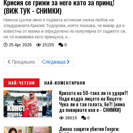
Крисия се грижи за него като за принц!
(ВИЖ ТУК - СНИМКИ)
Никола Цолов явно е първата истински силна любов на
сладураната Крисия Тодорова, която показва, че макар да е
известна от малка и определено по-популярна от гаджето си,
не се изживява като принцеса, к...
25 Apr 2026
15155
0
Предишна
Следваща
НАЙ-ЧЕТЕНИ
НАЙ-КОМЕНТИРАНИ
Кризата на 50-така ли го удари?!
Надя издра лицето на Коцето:
Чука ли я тая голата, бе?! (няма
да повярвате коя е - СНИМКИ)
38619
0
Диона защити убития Георги: