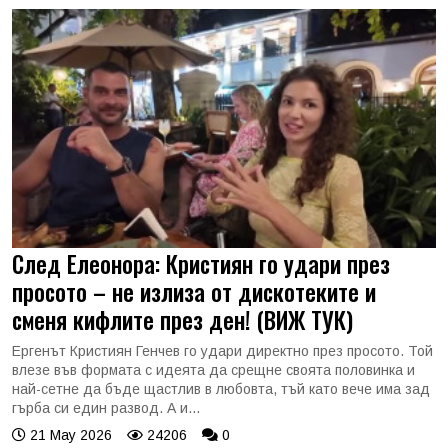
След Елеонора: Кристиян го удари през
просото – не излиза от дискотеките и
сменя кифлите през ден! (ВИЖ ТУК)
Ергенът Кристиян Генчев го удари директно през просото. Той
влезе във формата с идеята да срещне своята половинка и
най-сетне да бъде щастлив в любовта, тъй като вече има зад
гърба си един развод. А и...
21 May 2026
24206
0