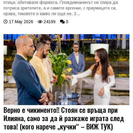
птици, обитавали формата. Пловдивчанинът не спира да
потриса зрителите, а и самите ергенки, с приумиците си,
нрава, тиковете и какво ли още не. З...
17 May 2026
24199
0
Верно е чикименто!! Стоян се връща при
Илияна, само за да й разкаже играта след
това! (кого нарече „кучки“ – ВИЖ ТУК)