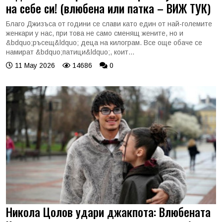
на себе си! (влюбена или патка – ВИЖ ТУК)
Благо Джизъса от години се слави като един от най-големите
женкари у нас, при това не само сменящ жените, но и
&bdquo;ръсещ&ldquo; деца на килограм. Все още обаче се
намират &bdquo;патици&ldquo;, коит...
11 May 2026
14686
0
Никола Цолов удари джакпота: Влюбената