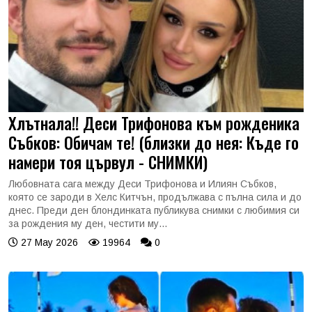
Хлътнала!! Деси Трифонова към рожденика
Събков: Обичам те! (близки до нея: Къде го
намери тоя цървул - СНИМКИ)
Любовната сага между Деси Трифонова и Илиян Събков,
която се зароди в Хелс Китчън, продължава с пълна сила и до
днес. Преди ден блондинката публикува снимки с любимия си
за рождения му ден, честити му...
27 May 2026
19964
0