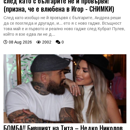
след като с българите не й провървя!
(призна, че е влюбена в Игор - СНИМКИ)
След като изобщо не й провървя с българите, Андреа реши
да се поогледа и другаде, и... ето я с ново гадже. Всъщност
това май е и първото и реално ново гадже след Кубрат Пулев,
който я взе едва ли не д...
08 Aug 2026
2002
0
БОМБА!! Бившият на Тита – Недко Николов