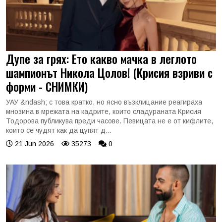
Дупе за грях: Ето какво мачка в леглото
шампионът Никола Цолов! (Крисия взриви с
форми - СНИМКИ)
УАУ &ndash; с това кратко, но ясно възклицание реагираха
мнозина в мрежата на кадрите, които сладураната Крисия
Тодорова публикува преди часове. Певицата не е от кифлите,
които се чудят как да цупят д...
21 Jun 2026
35273
0