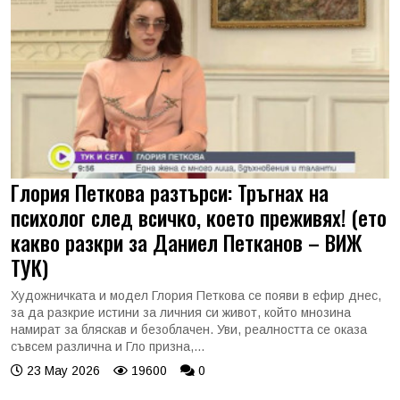
Глория Петкова разтърси: Тръгнах на
психолог след всичко, което преживях! (ето
какво разкри за Даниел Петканов – ВИЖ
ТУК)
Художничката и модел Глория Петкова се появи в ефир днес,
за да разкрие истини за личния си живот, който мнозина
намират за бляскав и безоблачен. Уви, реалността се оказа
съвсем различна и Гло призна,...
23 May 2026
19600
0