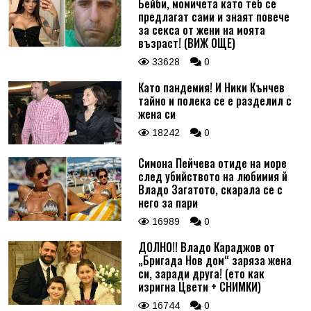
Бейби, момичета като теб се
предлагат сами и знаят повече
за секса от жени на моята
възраст! (ВИЖ ОЩЕ)
33628
0
Като пандемия! И Ники Кънчев
тайно и полека се е разделил с
жена си
18242
0
Симона Пейчева отиде на море
след убийството на любимия й
Владо Загатото, скарала се с
него за пари
16989
0
ДОЛНО!! Владо Караджов от
„Бригада Нов дом“ заряза жена
си, заради друга! (ето как
изригна Цвети + СНИМКИ)
16744
0