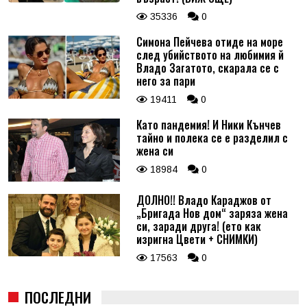
35336
0
Симона Пейчева отиде на море
след убийството на любимия й
Владо Загатото, скарала се с
него за пари
19411
0
Като пандемия! И Ники Кънчев
тайно и полека се е разделил с
жена си
18984
0
ДОЛНО!! Владо Караджов от
„Бригада Нов дом“ заряза жена
си, заради друга! (ето как
изригна Цвети + СНИМКИ)
17563
0
ПОСЛЕДНИ