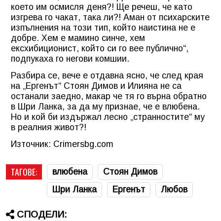
което им осмисля деня?! Ще речеш, че като
изгрева го чакат, така ли?! Аман от психарските
изпълнения на този тип, който наистина не е
добре. Хем е мамино синче, хем
ексхибиционист, който си го вее публично“,
подпукаха го негови комшии.
Разбира се, вече е отдавна ясно, че след края
на „Ергенът“ Стоян Димов и Илияна не са
останали заедно, макар че тя го върна обратно
в Шри Ланка, за да му признае, че е влюбена.
Но и кой би издържал лесно „странностите“ му
в реалния живот?!
Източник: Crimersbg.com
ТАГОВЕ:
влюбена
Стоян Димов
Шри Ланка
Ергенът
Любов
СПОДЕЛИ: