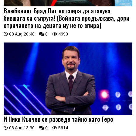
Влюбеният Брад Пит не спира да атакува
бившата си съпруга! (Войната продължава, дори
отричането на децата му не го спира)
08 Aug 20:48
0
4690
И Ники Кънчев се разведе тайно като Геро
08 Aug 13:30
0
5614