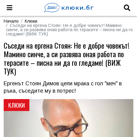
Начало
Клюки
Съседи на ергена Стоян: Не е добре човекът! Мамино
синче, а си развява оная работа по терасите – писна ни да го
гледаме! (ВИЖ ТУК)
Съседи на ергена Стоян: Не е добре човекът!
Мамино синче, а си развява оная работа по
терасите – писна ни да го гледаме! (ВИЖ
ТУК)
Ергенът Стоян Димов цепи мрака с гол "меч" в
ръка, съседите му в потрес!
КЛЮКИ