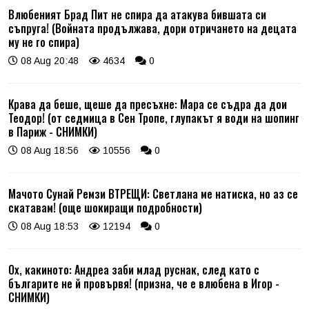
Влюбеният Брад Пит не спира да атакува бившата си
съпруга! (Войната продължава, дори отричането на децата
му не го спира)
08 Aug 20:48
4634
0
Крава да беше, щеше да пресъхне: Мара се съдра да дои
Теодор! (от седмица в Сен Тропе, глупакът я води на шопинг
в Париж - СНИМКИ)
08 Aug 18:56
10556
0
Мачото Сунай Ремзи ВТРЕЩИ: Светлана ме натиска, но аз се
скатавам! (още шокиращи подробности)
08 Aug 18:53
12194
0
Ох, какиното: Андреа заби млад руснак, след като с
българите не й провървя! (призна, че е влюбена в Игор -
СНИМКИ)