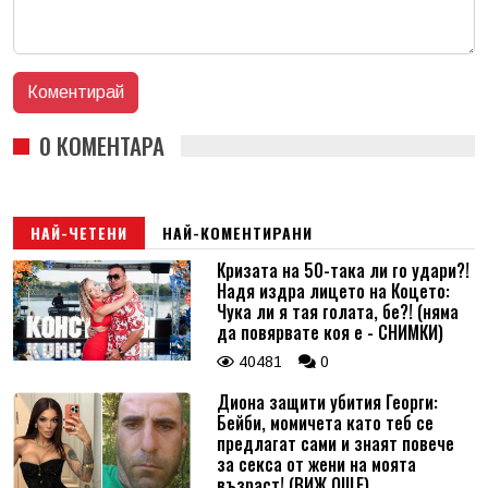
0 КОМЕНТАРА
НАЙ-ЧЕТЕНИ
НАЙ-КОМЕНТИРАНИ
Кризата на 50-така ли го удари?!
Надя издра лицето на Коцето:
Чука ли я тая голата, бе?! (няма
да повярвате коя е - СНИМКИ)
40481
0
Диона защити убития Георги:
Бейби, момичета като теб се
предлагат сами и знаят повече
за секса от жени на моята
възраст! (ВИЖ ОЩЕ)