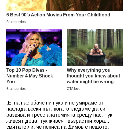
„Е, на нас обаче ни пука и не умираме от
наслада всеки път, когато гледаме да си
развява и тресе анатомията срещу нас. Тук
живеят деца, тук живеят възрастни хора...
смятате ли, че пениса на Димов е нещото,