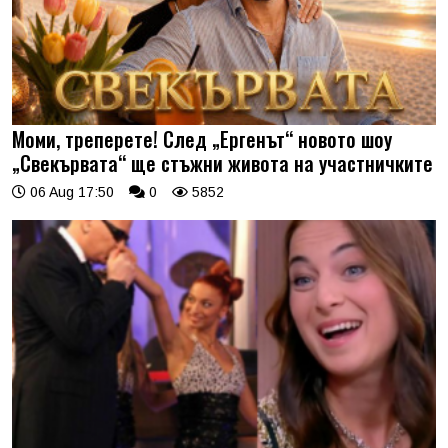
Моми, треперете! След „Ергенът“ новото шоу
„Свекървата“ ще стъжни живота на участничките
06 Aug 17:50
0
5852