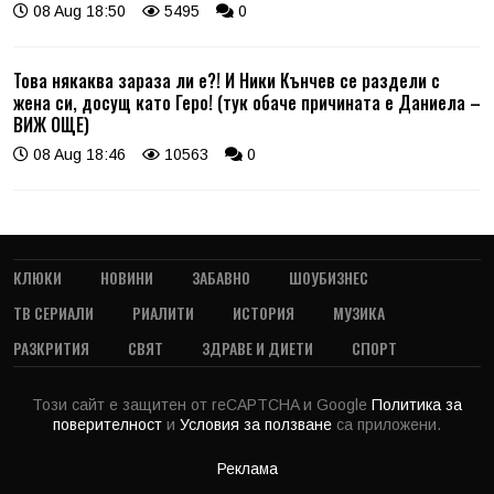
08 Aug 18:50
5495
0
Това някаква зараза ли е?! И Ники Кънчев се раздели с
жена си, досущ като Геро! (тук обаче причината е Даниела –
ВИЖ ОЩЕ)
08 Aug 18:46
10563
0
КЛЮКИ
НОВИНИ
ЗАБАВНО
ШОУБИЗНЕС
ТВ СЕРИАЛИ
РИАЛИТИ
ИСТОРИЯ
МУЗИКА
РАЗКРИТИЯ
СВЯТ
ЗДРАВЕ И ДИЕТИ
СПОРТ
Този сайт е защитен от reCAPTCHA и Google
Политика за
поверителност
и
Условия за ползване
са приложени.
Реклама