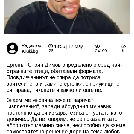
Редактор:
18:56 | 17 May
26
24199
0
Kliuki.bg
Ергенът Стоян Димов определено е сред най-
странните птици, обитавали формата.
Пловдивчанинът не спира да потриса
зрителите, а и самите ергенки, с приумиците
си, нрава, тиковете и какво ли още не.
Знаем, че мнозина вече го наричат
„изплезения“, заради абсурдния му навик
постоянно да си изкарва езика от устата като
добиче... Да не говорим, че се показа и като
абсолютно мамино синче, неспособно да вземе
самостоятелно решение дори на тема любов...