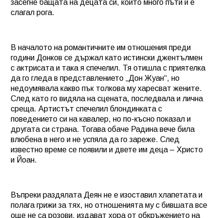
засегне бащата на децата си, който много пъти й е
слагал рога.
В началото на романтичните им отношения преди
години Донков се държал като истински джентълмен
с актрисата и така я спечелил. Тя отишла с приятелка
да го гледа в представлението „Дон Жуан“, но
недоумявала какво пък толкова му харесват жените.
След като го видяла на сцената, последвала и лична
среща. Артистът спечелил блондинката с
поведението си на кавалер, но по-късно показал и
другата си страна. Тогава обаче Радина вече била
влюбена в него и не успяла да го зареже. След
известно време се появили и двете им деца – Христо
и Йоан.
Въпреки раздялата Деян не е изоставил хлапетата и
полага грижи за тях, но отношенията му с бившата все
още не са розови, издават хора от обкръжението на