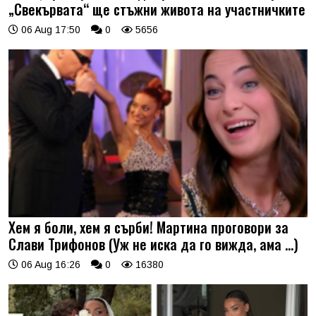
„Свекървата“ ще стъжни живота на участничките
06 Aug 17:50
0
5656
Хем я боли, хем я сърби! Мартина проговори за
Слави Трифонов (Уж не иска да го вижда, ама …)
06 Aug 16:26
0
16380