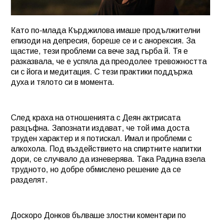
Като по-млада Кърджилова имаше продължителни
епизоди на депресия, бореше се и с анорексия. За
щастие, тези проблеми са вече зад гърба й. Тя е
разказвала, че е успяла да преодолее тревожността
си с йога и медитация. С тези практики поддържа
духа и тялото си в момента.
След краха на отношенията с Деян актрисата
разцъфна. Запознати издават, че той има доста
труден характер и я потискал. Имал и проблеми с
алкохола. Под въздействието на спиртните напитки
дори, се случвало да изневерява. Така Радина взела
трудното, но добре обмислено решение да се
разделят.
Доскоро Донков бълваше злостни коментари по