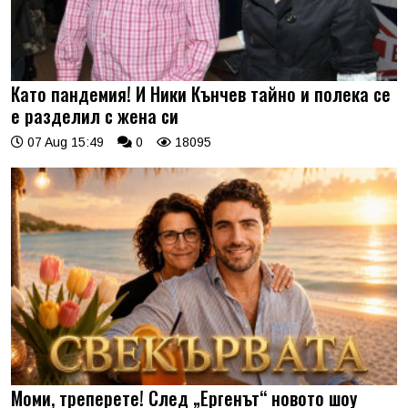
Като пандемия! И Ники Кънчев тайно и полека се
е разделил с жена си
07 Aug 15:49
0
18095
Моми, треперете! След „Ергенът“ новото шоу