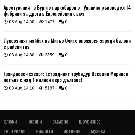
Арестуваният в Бургас наркобарон от Украйна ръководел 14
фабрики за дрога в Европейския съюз
08 Aug 14:50
1477
0
Луксозният майбах на Митьо Очите опожарен заради балони
с райски газ
08 Aug 14:30
2359
0
Грандиозен хазарт: Естрадният трубадур Веселин Маринов
потъна с над 1 милион евро дългове!
08 Aug 14:10
5187
0
КЛЮКИ
НОВИНИ
ЗАБАВНО
ШОУБИЗНЕС
ТВ СЕРИАЛИ
РИАЛИТИ
ИСТОРИЯ
МУЗИКА