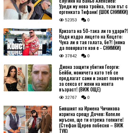
слугиня на Ваньо Алексиев:
Уреди му нова тройка, този път с
ергенката Тифани! (ШОК СНИМКИ)
52353
0
Кризата на 50-така ли го удари?!
Надя издра лицето на Коцето:
Чука ли я тая голата, бе?! (няма
да повярвате коя е - СНИМКИ)
37842
0
Диона защити убития Георги:
Бейби, момичета като теб се
предлагат сами и знаят повече
за секса от жени на моята
възраст! (ВИЖ ОЩЕ)
32767
0
Бившият на Ирмена Чичикова
изригна срещу Дочев: Копеле
мръсно, ще ти отрежа топките!
(Стефан Щерев побесня – ВИЖ
ТУК)