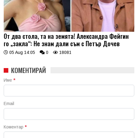
От два стола, та на земята! Александра Фейгин
го „закла“: Не знам дали съм с Петър Дочев
05 Aug 14:05
0
18081
КОМЕНТИРАЙ
Име
*
Email
Коментар
*