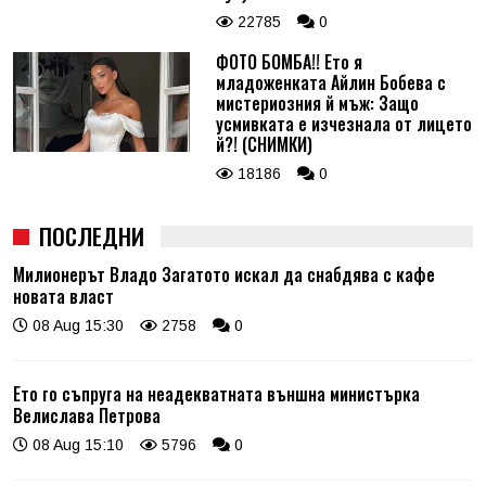
22785
0
ФОТО БОМБА!! Ето я
младоженката Айлин Бобева с
мистериозния й мъж: Защо
усмивката е изчезнала от лицето
й?! (СНИМКИ)
18186
0
ПОСЛЕДНИ
Милионерът Владо Загатото искал да снабдява с кафе
новата власт
08 Aug 15:30
2758
0
Ето го съпруга на неадекватната външна министърка
Велислава Петрова
08 Aug 15:10
5796
0