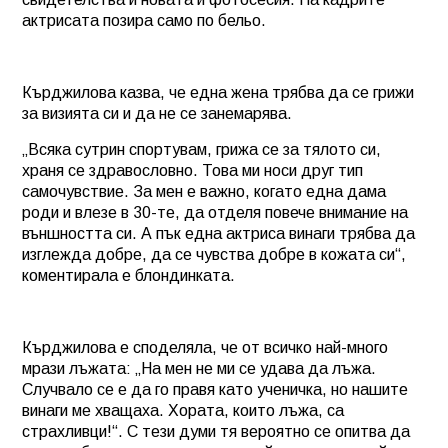
актрисата позира само по бельо.
Кърджилова казва, че една жена трябва да се грижи
за визията си и да не се занемарява.
„Всяка сутрин спортувам, грижа се за тялото си,
храня се здравословно. Това ми носи друг тип
самочувствие. За мен е важно, когато една дама
роди и влезе в 30-те, да отделя повече внимание на
външността си. А пък една актриса винаги трябва да
изглежда добре, да се чувства добре в кожата си“,
коментирала е блондинката.
Кърджилова е споделяла, че от всичко най-много
мрази лъжата: „На мен не ми се удава да лъжа.
Случвало се е да го правя като ученичка, но нашите
винаги ме хващаха. Хората, които лъжа, са
страхливци!“. С тези думи тя вероятно се опитва да