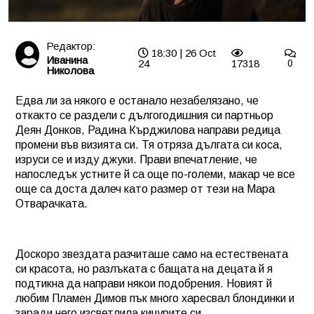
Редактор:
18:30 | 26 Oct
Иванина
24
17318
0
Николова
Едва ли за някого е останало незабелязано, че
откакто се раздели с дългогодишния си партньор
Деян Донков, Радина Кърджилова направи редица
промени във визията си. Тя отряза дългата си коса,
изруси се и изду джуки. Прави впечатление, че
напоследък устните й са още по-големи, макар че все
още са доста далеч като размер от тези на Мара
Отварачката.
Доскоро звездата разчиташе само на естествената
си красота, но разлъката с бащата на децата й я
подтикна да направи някои подобрения. Новият й
любим Пламен Димов пък много харесвал блондинки и
заради него изсветлила кичурите си.