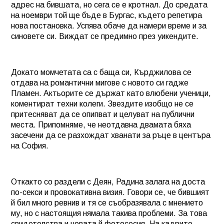
адрес на бившата, но сега се е кротнал. До средата
на ноември той ще бъде в Бургас, където репетира
нова постановка. Успява обаче да намери време и за
синовете си. Виждат се предимно през уикендите.
Докато момчетата са с баща си, Кърджилова се
отдава на романтични мигове с новото си гадже
Пламен. Актьорите се държат като влюбени ученици,
коментират техни колеги. Звездите изобщо не се
притесняват да се опипват и целуват на публични
места. Припомняме, че неотдавна двамата бяха
засечени да се разхождат хванати за ръце в центъра
на София.
Откакто со раздели с Деян, Радина залага на доста
по-секси и провокативна визия. Говори се, че бившият
й бил много ревнив и тя се съобразявала с мнението
му, но с настоящия нямала такива проблеми. За това
свидетелства и новата й фотосесия. На кадрите