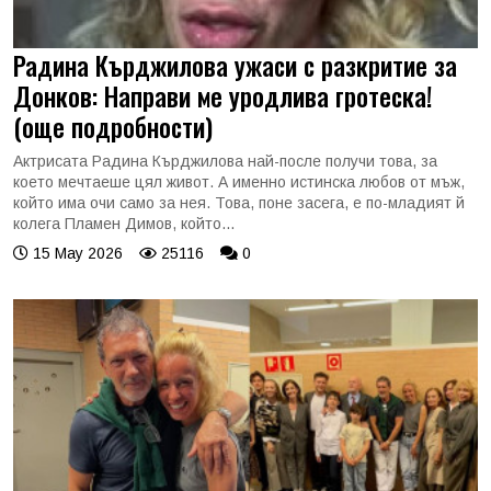
Радина Кърджилова ужаси с разкритие за
Донков: Направи ме уродлива гротеска!
(още подробности)
Актрисата Радина Кърджилова най-после получи това, за
което мечтаеше цял живот. А именно истинска любов от мъж,
който има очи само за нея. Това, поне засега, е по-младият й
колега Пламен Димов, който...
15 May 2026
25116
0