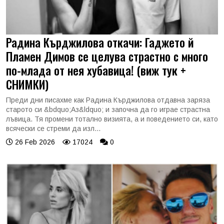
Радина Кърджилова откачи: Гаджето й
Пламен Димов се целува страстно с много
по-млада от нея хубавица! (виж тук +
СНИМКИ)
Преди дни писахме как Радина Кърджилова отдавна заряза
старото си &bdquo;Аз&ldquo; и започна да го играе страстна
лъвица. Тя промени тотално визията, а и поведението си, като
всячески се стреми да изл...
26 Feb 2026
17024
0