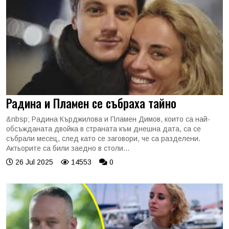
Радина и Пламен се събраха тайно
&nbsp; Радина Кърджилова и Пламен Димов, които са най-
обсъжданата двойка в страната към днешна дата, са се
събрали месец, след като се заговори, че са разделени.
Актьорите са били заедно в столи...
26 Jul 2025
14553
0