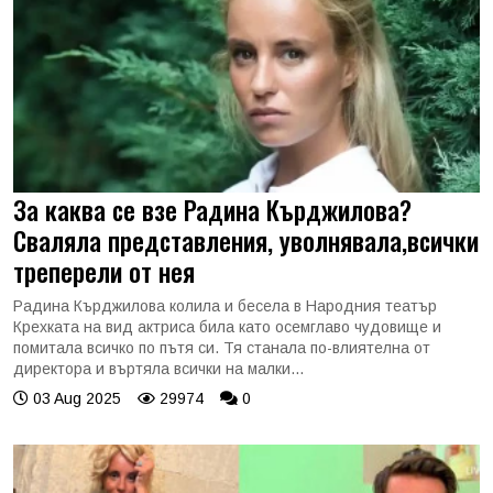
За каква се взе Радина Кърджилова?
Сваляла представления, уволнявала,всички
треперели от нея
Радина Кърджилова колила и бесела в Народния театър
Крехката на вид актриса била като осемглаво чудовище и
помитала всичко по пътя си. Тя станала по-влиятелна от
директора и въртяла всички на малки...
03 Aug 2025
29974
0