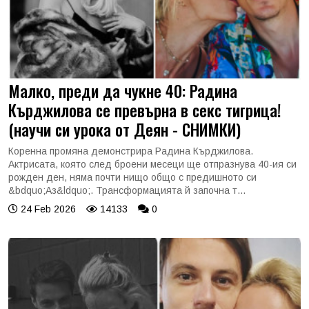
Малко, преди да чукне 40: Радина
Кърджилова се превърна в секс тигрица!
(научи си урока от Деян - СНИМКИ)
Коренна промяна демонстрира Радина Кърджилова.
Актрисата, която след броени месеци ще отпразнува 40-ия си
рожден ден, няма почти нищо общо с предишното си
&bdquo;Аз&ldquo;. Трансформацията й започна т...
24 Feb 2026
14133
0