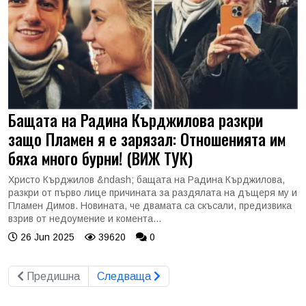
Бащата на Радина Кърджилова разкри
защо Пламен я е зарязал: Отношенията им
бяха много бурни! (ВИЖ ТУК)
Христо Кърджилов &ndash; бащата на Радина Кърджилова,
разкри от първо лице причината за раздялата на дъщеря му и
Пламен Димов. Новината, че двамата са скъсали, предизвика
взрив от недоумение и комента...
26 Jun 2025
39620
0
Предишна
Следваща