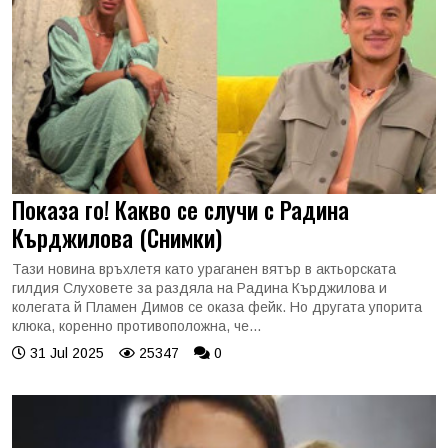
Показа го! Какво се случи с Радина
Кърджилова (Снимки)
Тази новина връхлетя като ураганен вятър в актьорската
гилдия Слуховете за раздяла на Радина Кърджилова и
колегата й Пламен Димов се оказа фейк. Но другата упорита
клюка, коренно противоположна, че...
31 Jul 2025
25347
0