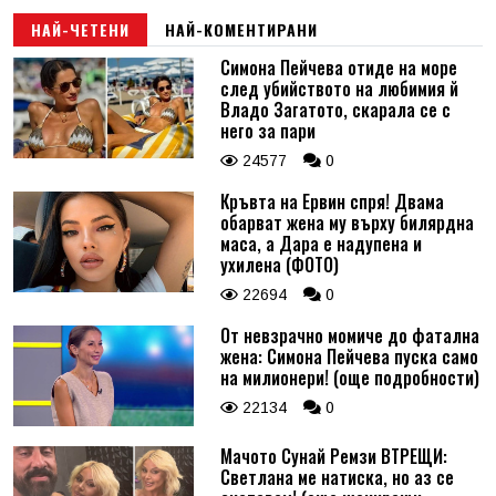
НАЙ-ЧЕТЕНИ
НАЙ-КОМЕНТИРАНИ
Симона Пейчева отиде на море
след убийството на любимия й
Владо Загатото, скарала се с
него за пари
24577
0
Кръвта на Ервин спря! Двама
обарват жена му върху билярдна
маса, а Дара е надупена и
ухилена (ФОТО)
22694
0
От невзрачно момиче до фатална
жена: Симона Пейчева пуска само
на милионери! (още подробности)
22134
0
Мачото Сунай Ремзи ВТРЕЩИ:
Светлана ме натиска, но аз се