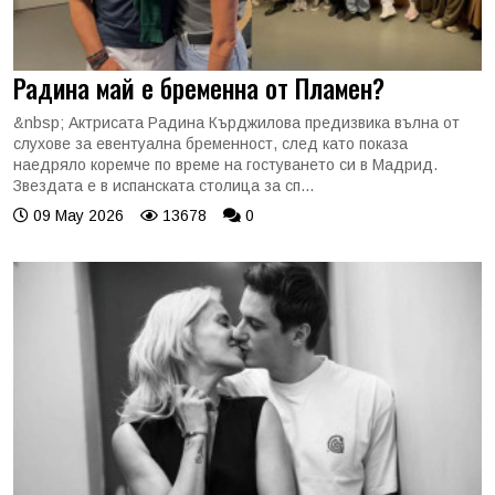
Радина май е бременна от Пламен?
&nbsp; Актрисата Радина Кърджилова предизвика вълна от
слухове за евентуална бременност, след като показа
наедряло коремче по време на гостуването си в Мадрид.
Звездата е в испанската столица за сп...
09 May 2026
13678
0