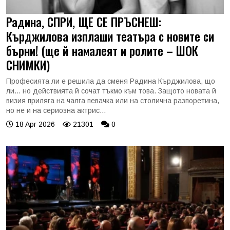
Радина, СПРИ, ЩЕ СЕ ПРЪСНЕШ:
Кърджилова изплаши театъра с новите си
бърни! (ще й намалеят и ролите – ШОК
СНИМКИ)
Професията ли е решила да сменя Радина Кърджилова, що
ли... но действията й сочат тъкмо към това. Защото новата й
визия приляга на чалга певачка или на столична разпоретина,
но не и на сериозна актрис...
18 Apr 2026
21301
0