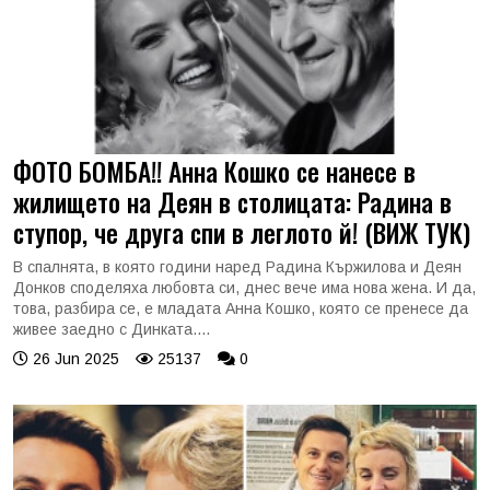
ФОТО БОМБА!! Анна Кошко се нанесе в
жилището на Деян в столицата: Радина в
ступор, че друга спи в леглото й! (ВИЖ ТУК)
В спалнята, в която години наред Радина Кържилова и Деян
Донков споделяха любовта си, днес вече има нова жена. И да,
това, разбира се, е младата Анна Кошко, която се пренесе да
живее заедно с Динката....
26 Jun 2025
25137
0