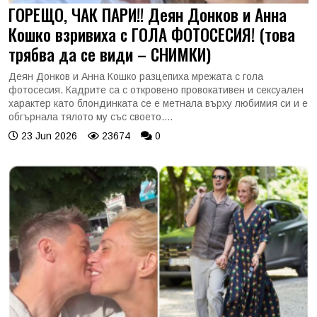
ГОРЕЩО, ЧАК ПАРИ!! Деян Донков и Анна
Кошко взривиха с ГОЛА ФОТОСЕСИЯ! (това
трябва да се види – СНИМКИ)
Деян Донков и Анна Кошко разцепиха мрежата с гола
фотосесия. Кадрите са с откровено провокативен и сексуален
характер като блондинката се е метнала върху любимия си и е
обгърнала тялото му със своето....
23 Jun 2026
23674
0