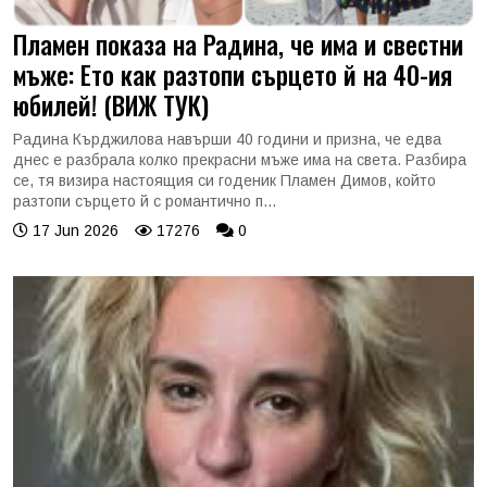
Пламен показа на Радина, че има и свестни
мъже: Ето как разтопи сърцето й на 40-ия
юбилей! (ВИЖ ТУК)
Радина Кърджилова навърши 40 години и призна, че едва
днес е разбрала колко прекрасни мъже има на света. Разбира
се, тя визира настоящия си годеник Пламен Димов, който
разтопи сърцето й с романтично п...
17 Jun 2026
17276
0