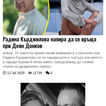
Радина Кърджилова напира да се връща
при Деян Донков
&nbsp; От известно време насам вниманието е насочено към
Радина Кърджилова, но не заради роля в театъра или киното,
а заради бурния й личен живот, наподобяващ до голяма
степен на драматичен сериал...
12 Jul 2025
11739
0