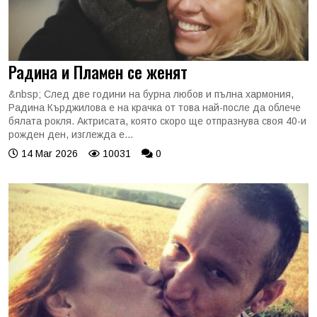
Радина и Пламен се женят
&nbsp; След две години на бурна любов и пълна хармония,
Радина Кърджилова е на крачка от това най-после да облече
бялата рокля. Актрисата, която скоро ще отпразнува своя 40-и
рожден ден, изглежда е...
14 Mar 2026
10031
0