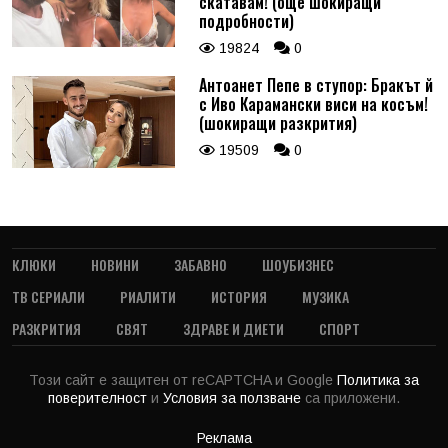
скатавам! (още шокиращи
подробности)
19824
0
Антоанет Пепе в ступор: Бракът й
с Иво Карамански виси на косъм!
(шокиращи разкрития)
19509
0
КЛЮКИ
НОВИНИ
ЗАБАВНО
ШОУБИЗНЕС
ТВ СЕРИАЛИ
РИАЛИТИ
ИСТОРИЯ
МУЗИКА
РАЗКРИТИЯ
СВЯТ
ЗДРАВЕ И ДИЕТИ
СПОРТ
Този сайт е защитен от reCAPTCHA и Google
Политика за
поверителност
и
Условия за ползване
са приложени.
Реклама