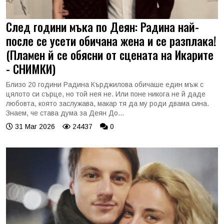
След години мъка по Деян: Радина най-
после се усети обичана жена и се разплака!
(Пламен й се обясни от сцената на Икарите
- СНИМКИ)
Близо 20 години Радина Кърджилова обичаше един мъж с
цялото си сърце, но той нея не. Или поне никога не й даде
любовта, която заслужава, макар тя да му роди двама сина.
Знаем, че става дума за Деян До...
31 Mar 2026
24437
0