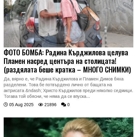
ФОТО БОМБА: Радина Кърджилова целува
Пламен насред центъра на столицата!
(раздялата беше кратка – МНОГО СНИМКИ)
Да, вярно е, че Радина Кърджилова и Пламен Димов бяха
разделени. Това бе потвърдено лично от бащата на
актрисата &ndash; Христо Кърджилов преди няколко седмици.
Тогава той обясни, че няма да се впуска...
05 Aug 2025
21896
0