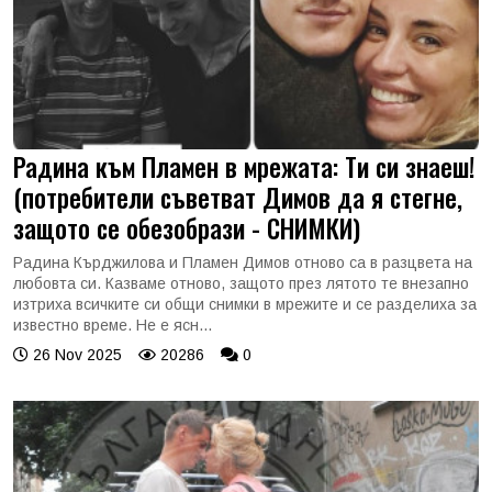
Радина към Пламен в мрежата: Ти си знаеш!
(потребители съветват Димов да я стегне,
защото се обезобрази - СНИМКИ)
Радина Кърджилова и Пламен Димов отново са в разцвета на
любовта си. Казваме отново, защото през лятото те внезапно
изтриха всичките си общи снимки в мрежите и се разделиха за
известно време. Не е ясн...
26 Nov 2025
20286
0