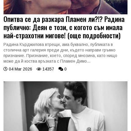
Опитва се да разкара Пламен ли?!? Радина
публично: Деян е този, с когото съм имала
най-страхотни мигове! (още подробности)
Радина Кърджилова втрещи, ама буквално, публиката в
столична арт галерия преди дни, където направи гръмко
признание. Признание, което, според мнозина, като нищо
може да й коства връзката с Пламен Димо...
04 Mar 2026
14357
0