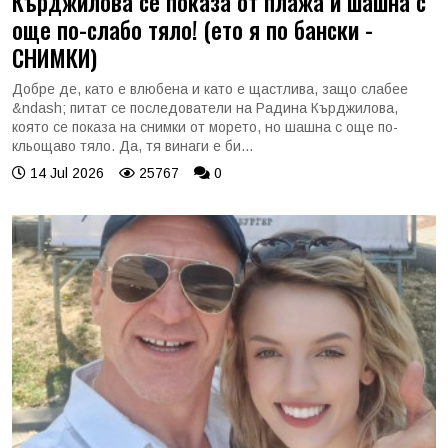
Кърджилова се показа от плажа и шашна с
още по-слабо тяло! (ето я по бански -
СНИМКИ)
Добре де, като е влюбена и като е щастлива, защо слабее
&ndash; питат се последователи на Радина Кърджилова,
която се показа на снимки от морето, но шашна с още по-
кльощаво тяло. Да, тя винаги е би...
14 Jul 2026
25767
0