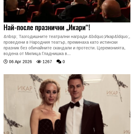
Най-после празнични „Икари“!
&nbsp; Тазгодишните театрални награди &bdquo;Икар&ldquo;,
проведени в Народния театър, преминаха като истински
празник без обичайните скандали и протести. Церемонията,
водена от Милица Гладнишка в...
06 Apr 2026
1267
0