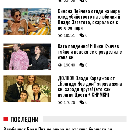
35469
0
Симона Пейчева отиде на море
след убийството на любимия й
Владо Загатото, скарала се с
него за пари
19551
0
Като пандемия! И Ники Кънчев
тайно и полека се е разделил с
жена си
19040
0
ДОЛНО!! Владо Караджов от
„Бригада Нов дом“ заряза жена
си, заради друга! (ето как
изригна Цвети + СНИМКИ)
17626
0
ПОСЛЕДНИ
Влюбеният Брад Пит не спира да атакува бившата си