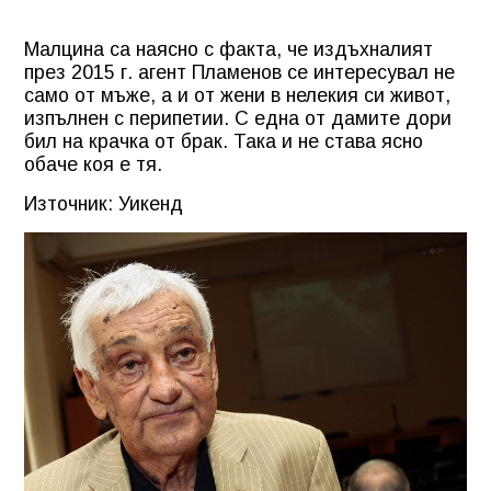
Малцина са наясно с факта, че издъхналият
през 2015 г. агент Пламенов се интересувал не
само от мъже, а и от жени в нелекия си живот,
изпълнен с перипетии. С една от дамите дори
бил на крачка от брак. Така и не става ясно
обаче коя е тя.
Източник: Уикенд