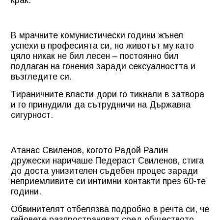
крак.
В мрачните комунистически години жънел
успехи в професията си, но животът му като
цяло никак не бил лесен – постоянно бил
подлаган на гонения заради сексуалността и
възгледите си.
Тираничните власти дори го тикнали в затвора
и го принудили да сътрудничи на Държавна
сигурност.
Атанас Свиленов, когото Радой Ралин
дружески наричаше Педераст Свиленов, стига
до доста унизителен съдебен процес заради
неприемливите си интимни контакти през 60-те
години.
Обвинителят отбелязва подробно в речта си, че
гейовете разпространяват сред обществото