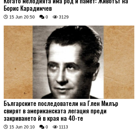
Когато мелодията има род и памет: Животът на
Борис Карадимчев
15 Jun 20:50
0
3129
Българските последователи на Глен Милър
свирят в американската легация преди
закриването й в края на 40-те
15 Jun 20:10
0
1113