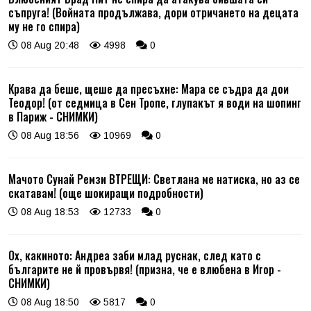
съпруга! (Войната продължава, дори отричането на децата
му не го спира)
08 Aug 20:48
4998
0
Крава да беше, щеше да пресъхне: Мара се съдра да дои
Теодор! (от седмица в Сен Тропе, глупакът я води на шопинг
в Париж - СНИМКИ)
08 Aug 18:56
10969
0
Мачото Сунай Ремзи ВТРЕЩИ: Светлана ме натиска, но аз се
скатавам! (още шокиращи подробности)
08 Aug 18:53
12733
0
Ох, какиното: Андреа заби млад руснак, след като с
българите не й провървя! (призна, че е влюбена в Игор -
СНИМКИ)
08 Aug 18:50
5817
0