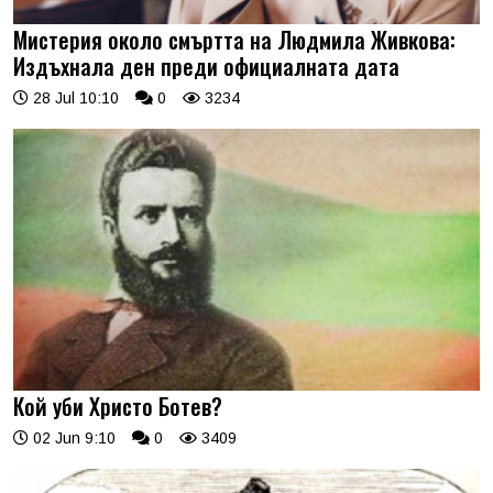
Мистерия около смъртта на Людмила Живкова:
Издъхнала ден преди официалната дата
28 Jul 10:10
0
3234
Кой уби Христо Ботев?
02 Jun 9:10
0
3409