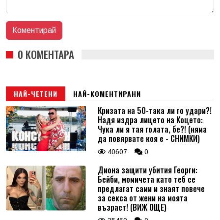
0 КОМЕНТАРА
НАЙ-ЧЕТЕНИ
НАЙ-КОМЕНТИРАНИ
Кризата на 50-така ли го удари?!
Надя издра лицето на Коцето:
Чука ли я тая голата, бе?! (няма
да повярвате коя е - СНИМКИ)
40607
0
Диона защити убития Георги:
Бейби, момичета като теб се
предлагат сами и знаят повече
за секса от жени на моята
възраст! (ВИЖ ОЩЕ)