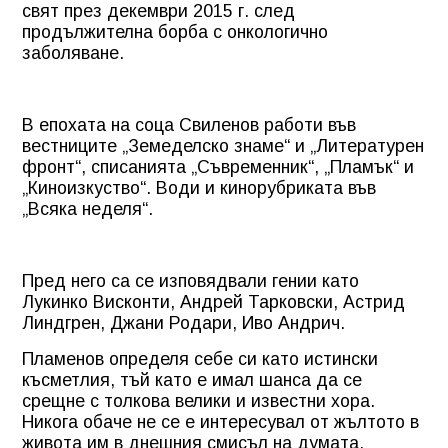
свят през декември 2015 г. след
продължителна борба с онкологично
заболяване.
В епохата на соца Свиленов работи във
вестниците „Земеделско знаме“ и „Литературен
фронт“, списанията „Съвременник“, „Пламък“ и
„Киноизкуство“. Води и кинорубриката във
„Всяка неделя“.
Пред него са се изповядвали гении като
Лукинко Висконти, Андрей Тарковски, Астрид
Линдгрен, Джани Родари, Иво Андрич.
Пламенов определя себе си като истински
късметлия, тъй като е имал шанса да се
срещне с толкова велики и известни хора.
Никога обаче не се е интересувал от жълтото в
живота им в днешния смисъл на думата.