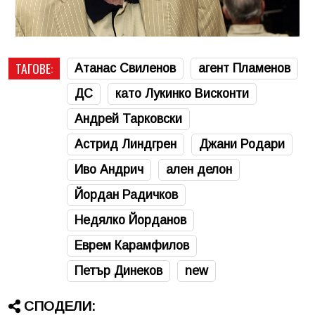
ТАГОВЕ:
Атанас Свиленов
агент Пламенов
ДС
като Лукинко Висконти
Андрей Тарковски
Астрид Линдгрен
Джани Родари
Иво Андрич
ален делон
Йордан Радичков
Недялко Йорданов
Еврем Карамфилов
Петър Динеков
new
СПОДЕЛИ: