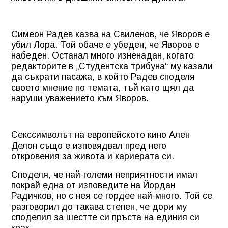
Симеон Радев казва на Свиленов, че Яворов е
убил Лора. Той обаче е убеден, че Яворов е
набеден. Останал много изненадан, когато
редакторите в „Студентска трибуна“ му казали
да съкрати пасажа, в който Радев споделя
своето мнение по темата, тъй като щял да
наруши уважението към Яворов.
Секссимволът на европейското кино Ален
Делон също е изповядвал пред него
откровения за живота и кариерата си.
Споделя, че най-големи неприятности имал
покрай една от изповедите на Йордан
Радичков, но с нея се гордее най-много. Той се
разговорил до такава степен, че дори му
споделил за шестте си пръста на единия си