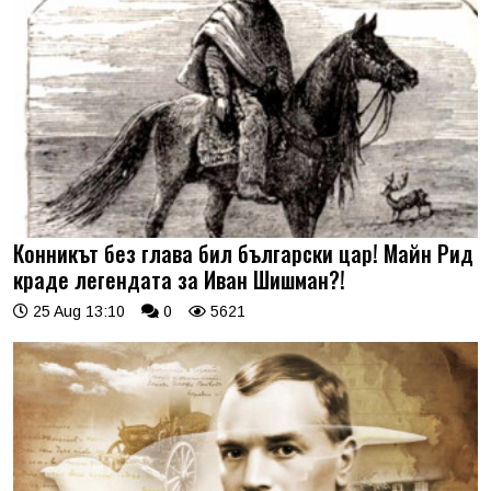
Конникът без глава бил български цар! Майн Рид
краде легендата за Иван Шишман?!
25 Aug 13:10
0
5621