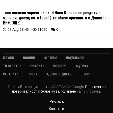
Това някаква зараза ли е?! И Ники Кънчев се раздели с
жена си, досущ като Геро! (тук обаче причината е Даниела –
ВИЖ ОЩЕ)
08 Aug 18:46
11025
0
КЛЮКИ
НОВИНИ
ЗАБАВНО
ШОУБИЗНЕС
ТВ СЕРИАЛИ
РИАЛИТИ
ИСТОРИЯ
МУЗИКА
РАЗКРИТИЯ
СВЯТ
ЗДРАВЕ И ДИЕТИ
СПОРТ
Този сайт е защитен от reCAPTCHA и Google
Политика за
поверителност
и
Условия за ползване
са приложени.
Реклама
Контакти