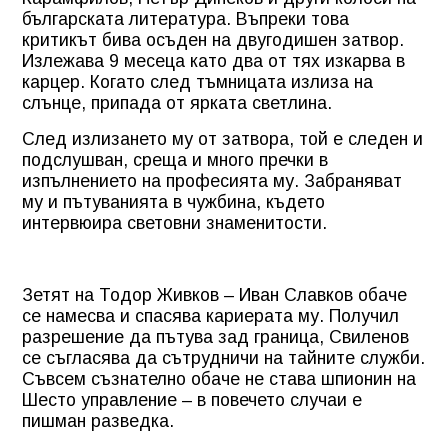
българската литература. Въпреки това
критикът бива осъден на двугодишен затвор.
Излежава 9 месеца като два от тях изкарва в
карцер. Когато след тъмницата излиза на
слънце, припада от ярката светлина.
След излизането му от затвора, той е следен и
подслушван, среща и много пречки в
изпълнението на професията му. Забраняват
му и пътуванията в чужбина, където
интервюира световни знаменитости.
Зетят на Тодор Живков – Иван Славков обаче
се намесва и спасява кариерата му. Получил
разрешение да пътува зад граница, Свиленов
се съгласява да сътрудничи на тайните служби.
Съвсем съзнателно обаче не става шпионин на
Шесто управление – в повечето случаи е
пишман разведка.