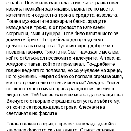
стълба. После намазал телата им със странна смес,
изрекъл незнайни заклинания, върнал се по моста,
изтеглил го и седнал на трона в средата на залата.
Тогава музикантите засвирили бясно, жриците
изпаднали в транс, а от пропастта изпълзели
скорпиони, змии и гущери. Това било изпитанието за
двамата братя. Те трябвало да преодолеят
целувката на смъртта. Лукавият жрец добре бил
преценил всичко. Тялото на Севт намазал с мехлем,
който отблъсквал насекомите и влечугите. А това на
Амадок с такъв, който ги привличал. По-дребните
гадини веднага го полазили, но за учудване на жреца,
не го ужилили. Накрая обаче се появила огромна змия,
която стремително се насочила към" Амадок. Увила
се около тялото му и опряла раздвоения си език в
лицето му. Той бил вързан и не можел да се защитава.
Влечугото отворило страшната си уста и зъбите му,
от които се процеждала отрова, блеснали на
светлината на факлите.
Тогава главната жрица, прелестна млада девойка
хвърлила факлата си към змията. Огънят опърлил