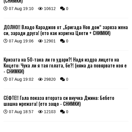
(СНИМКИ)
07 Aug 19:10
10612
0
ДОЛНО!! Владо Караджов от „Бригада Нов дом“ заряза жена
си, заради друга! (ето как изригна Цвети + СНИМКИ)
07 Aug 19:06
12901
0
Кризата на 50-така ли го удари?! Надя издра лицето на
Коцето: Чука ли я тая голата, бе?! (няма да повярвате коя е
- СНИМКИ)
07 Aug 19:02
29820
0
СЕФТЕ!! Гала показа втората си внучка Джина: Бебето
шашна мрежата! (ето защо - СНИМКИ)
07 Aug 18:57
12103
0