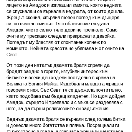
лицето на Амадок и изплашил змията, която веднага
се спуснала и се върнала в недрата, от които дошла.
Жрецът скочил, хвърлил гневен поглед към дъщеря
си, но нямало смисъл. Тя с облекчение гледала
Амадок, чието силно тяло дори не трепнало. Само
очите му трескаво следели прекрасната девойка.
Погледът му блестял от спонтанен копнеж по
момичето. Нейната красота не убягнала и от очите на
Севт.
От този ден нататък двамата братя спрели да
бродят заедно в горите, изгубили интерес към
битките и всеки ден ходели поотделно в храма на
Великата Богиня Майка. Издебвали младата жрица и
говорели с нея. Със Севт тя се държала почтително,
както подобава към бъдещ владетел. Но щом дойдел
Амадок, сърцето й трепвало и с мъка се разделяла с
него, за да върши религиозните си задължения.
Веднъж двамата братя се върнали след голяма битка
и донесли много богатства и плячка. Посрещнали ги
тържествено в града, а главната жрица ги наметнала