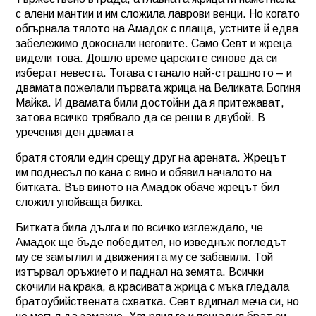
с алени мантии и им сложила лаврови венци. Но когато
обгърнала тялото на Амадок с плаща, устните й едва
забележимо докоснали неговите. Само Севт и жреца
видели това. Дошло време царските синове да си
изберат невеста. Тогава станало най-страшното – и
двамата пожелали първата жрица на Великата Богиня
Майка. И двамата били достойни да я притежават,
затова всичко трябвало да се реши в двубой. В
уречения ден двамата
братя стояли един срещу друг на арената. Жрецът
им поднесъл по кана с вино и обявил началото на
битката. Във виното на Амадок обаче жрецът бил
сложил упойваща билка.
Битката била дълга и по всичко изглеждало, че
Амадок ще бъде победител, но изведнъж погледът
му се замъглил и движенията му се забавили. Той
изтървал оръжието и паднал на земята. Всички
скочили на крака, а красивата жрица с мъка гледала
братоубийствената схватка. Севт вдигнал меча си, но