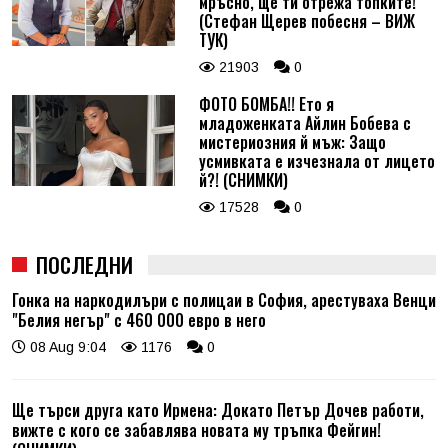
мръсно, ще ти отрежа топките!
(Стефан Щерев побесня – ВИЖ
ТУК)
21903
0
ФОТО БОМБА!! Ето я
младоженката Айлин Бобева с
мистериозния й мъж: Защо
усмивката е изчезнала от лицето
й?! (СНИМКИ)
17528
0
ПОСЛЕДНИ
Гонка на наркодилъри с полицаи в София, арестуваха Венци
"Белия негър" с 460 000 евро в него
08 Aug 9:04
1176
0
Ще търси друга като Ирмена: Докато Петър Дочев работи,
вижте с кого се забавлява новата му тръпка Фейгин!