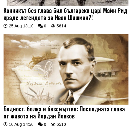
Конникът без глава бил български цар! Майн Рид
краде легендата за Иван Шишман?!
25 Aug 13:10
0
5614
Бедност, болка и безсмъртие: Последната глава
от живота на Йордан Йовков
10 Aug 14:50
0
6510