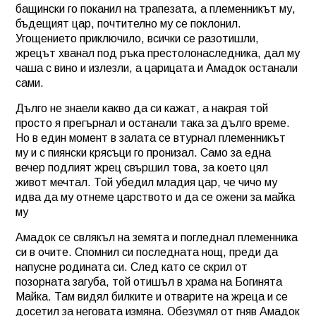
бащински го поканил на трапезата, а племенникът му,
бъдещият цар, почтително му се поклонил.
Угощението приключило, всички се разотишли,
жрецът хванал под ръка престолонаследника, дал му
чаша с вино и излезли, а царицата и Амадок останали
сами.
Дълго не знаели какво да си кажат, а накрая той
просто я прегърнал и останали така за дълго време.
Но в един момент в залата се втурнал племенникът
му и с пиянски крясъци го пронизал. Само за една
вечер подлият жрец свършил това, за което цял
живот мечтал. Той убедил младия цар, че чичо му
идва да му отнеме царството и да се ожени за майка
му
Амадок се свлякъл на земята и погледнал племенника
си в очите. Спомнил си последната нощ, преди да
напусне родината си. След като се скрил от
позорната загуба, той отишъл в храма на Богинята
Майка. Там видял билките и отварите на жреца и се
досетил за неговата измяна. Обезумял от гняв Амадок