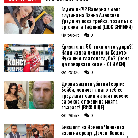
Гадже ли?!? Валерия е секс
слугиня на Ваньо Алексиев:
Уреди му нова тройка, този път с
ергенката Тифани! (ШОК СНИМКИ)
50645
0
Кризата на 50-така ли го удари?!
Надя издра лицето на Коцето:
Чука ли я тая голата, бе?! (няма
да повярвате коя е - СНИМКИ)
29820
0
Диона защити убития Георги:
Бейби, момичета като теб се
предлагат сами и знаят повече
за секса от жени на моята
възраст! (ВИЖ ОЩЕ)
26558
0
Бившият на Ирмена Чичикова
изригна срещу Дочев: Копеле