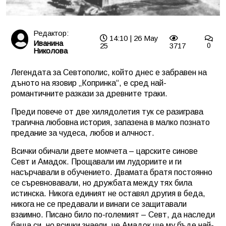
Редактор:
14:10 | 26 May
Иванина
25
3717
0
Николова
Легендата за Севтополис, който днес е забравен на
дъното на язовир „Копринка“, е сред най-
романтичните разкази за древните траки.
Преди повече от две хилядолетия тук се разиграва
трагична любовна история, запазена в малко познато
предание за чудеса, любов и алчност.
Всички обичали двете момчета – царските синове
Севт и Амадок. Прощавали им лудориите и ги
насърчавали в обучението. Двамата братя постоянно
се съревновавали, но дружбата между тях била
истинска. Никога единият не оставял другия в беда,
никога не се предавали и винаги се защитавали
взаимно. Писано било по-големият – Севт, да наследи
баща си, но всички знаели, че Амадок ще му бъде най-