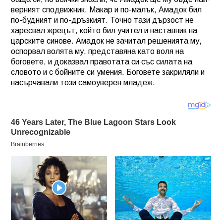
верният сподвижник. Макар и по-малък, Амадок бил
по-будният и по-дръзкият. Точно тази дързост не
харесвал жрецът, който бил учител и наставник на
царските синове. Амадок не зачитал решенията му,
оспорвал волята му, представяна като воля на
боговете, и доказвал правотата си със силата на
словото и с бойните си умения. Боговете закриляли и
насърчавали този самоуверен младеж.