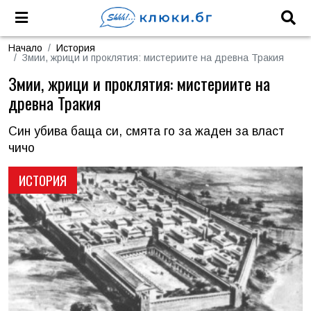
Начало
История
Змии, жрици и проклятия: мистериите на древна Тракия
Змии, жрици и проклятия: мистериите на
древна Тракия
Син убива баща си, смята го за жаден за власт
чичо
ИСТОРИЯ