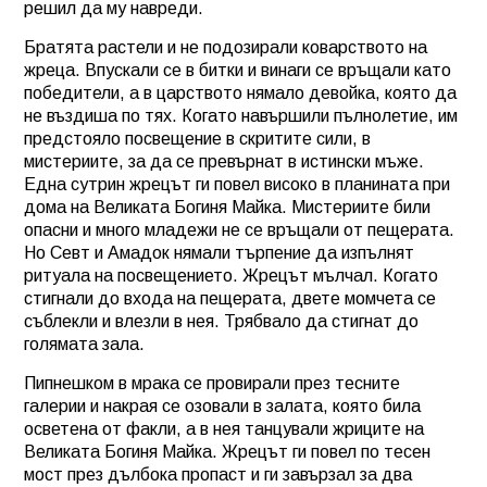
решил да му навреди.
Братята растели и не подозирали коварството на
жреца. Впускали се в битки и винаги се връщали като
победители, а в царството нямало девойка, която да
не въздиша по тях. Когато навършили пълнолетие, им
предстояло посвещение в скритите сили, в
мистериите, за да се превърнат в истински мъже.
Една сутрин жрецът ги повел високо в планината при
дома на Великата Богиня Майка. Мистериите били
опасни и много младежи не се връщали от пещерата.
Но Севт и Амадок нямали търпение да изпълнят
ритуала на посвещението. Жрецът мълчал. Когато
стигнали до входа на пещерата, двете момчета се
съблекли и влезли в нея. Трябвало да стигнат до
голямата зала.
Пипнешком в мрака се провирали през тесните
галерии и накрая се озовали в залата, която била
осветена от факли, а в нея танцували жриците на
Великата Богиня Майка. Жрецът ги повел по тесен
мост през дълбока пропаст и ги завързал за два