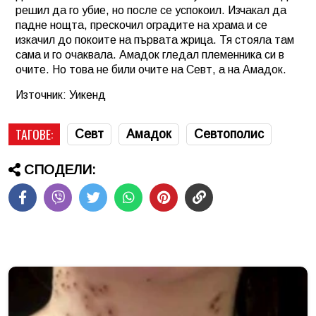
решил да го убие, но после се успокоил. Изчакал да
падне нощта, прескочил оградите на храма и се
изкачил до покоите на първата жрица. Тя стояла там
сама и го очаквала. Амадок гледал племенника си в
очите. Но това не били очите на Севт, а на Амадок.
Източник: Уикенд
ТАГОВЕ:
Севт
Амадок
Севтополис
СПОДЕЛИ: