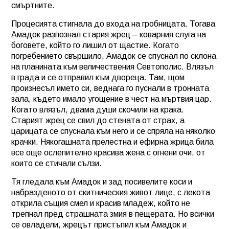
смъртните.
Процесията стигнала до входа на гробницата. Тогава
Амадок разпознал стария жрец – коварния слуга на
боговете, който го лишил от щастие. Когато
погребението свършило, Амадок се спуснал по склона
на планината към величествения Севтополис. Влязъл
в града и се отправил към двореца. Там, щом
произнесъл името си, веднага го пуснали в тронната
зала, където имало угощение в чест на мъртвия цар.
Когато влязъл, двама души скочили на крака.
Старият жрец се свил до стената от страх, а
царицата се спуснала към него и се спряла на няколко
крачки. Някогашната прелестна и ефирна жрица била
все още ослепително красива жена с огнени очи, от
които се стичали сълзи.
Тя гледала към Амадок и зад посивелите коси и
набразденото от скитническия живот лице, с лекота
открила същия смел и красив младеж, който не
трепнал пред страшната змия в пещерата. Но всички
се овладели, жрецът пристъпил към Амадок и