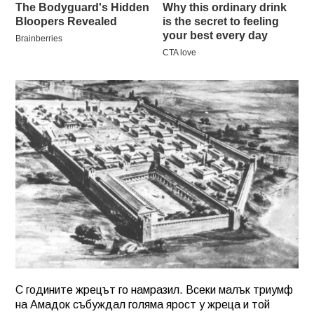
С годините жрецът го намразил. Всеки малък триумф
на Амадок събуждал голяма ярост у жреца и той