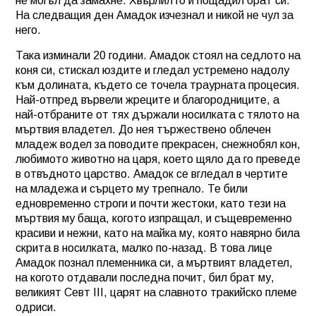
не могъл да замахне. Хвърлил го и пощадил брат си.
На следващия ден Амадок изчезнал и никой не чул за
него.
Така изминали 20 години. Амадок стоял на седлото на
коня си, стискал юздите и гледал устремено надолу
към долината, където се точела траурната процесия.
Най-отпред вървели жреците и благородниците, а
най-отбраните от тях държали носилката с тялото на
мъртвия владетел. До нея тържествено облечен
младеж водел за поводите прекрасен, снежнобял кон,
любимото животно на царя, което щяло да го преведе
в отвъдното царство. Амадок се вгледал в чертите
на младежа и сърцето му трепнало. Те били
едновременно строги и почти жестоки, като тези на
мъртвия му баща, когото изпращал, и същевременно
красиви и нежни, като на майка му, която навярно била
скрита в носилката, малко по-назад. В това лице
Амадок познал племенника си,
а мъртвият владетел,
на когото отдавали последна почит, бил брат му,
великият Севт III, царят на славното тракийско племе
одриси.