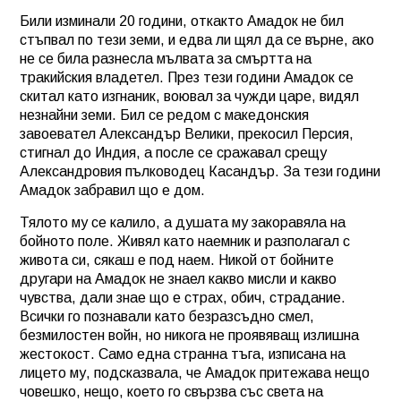
Били изминали 20 години, откакто Амадок не бил
стъпвал по тези земи, и едва ли
щял да се върне, ако
не се била разнесла мълвата за смъртта на
тракийския владетел. През тези години Амадок се
скитал като изгнаник, воювал за чужди царе, видял
незнайни земи. Бил се редом с македонския
завоевател Александър Велики, прекосил Персия,
стигнал до Индия, а после се сражавал срещу
Александровия пълководец Касандър. За тези години
Амадок забравил що е дом.
Тялото му се калило, а душата му закоравяла на
бойното поле. Живял като наемник и разполагал с
живота си, сякаш е под наем. Никой от бойните
другари на Амадок не знаел какво мисли и какво
чувства, дали знае що е страх, обич, страдание.
Всички го познавали като безразсъдно смел,
безмилостен войн, но никога не проявяващ излишна
жестокост. Само една странна тъга, изписана на
лицето му, подсказвала, че Амадок притежава нещо
човешко, нещо, което го свързва със света на