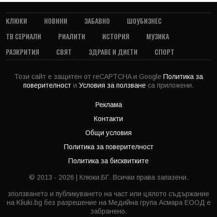
КЛЮКИ
НОВИНИ
ЗАБАВНО
ШОУБИЗНЕС
ТВ СЕРИАЛИ
РИАЛИТИ
ИСТОРИЯ
МУЗИКА
РАЗКРИТИЯ
СВЯТ
ЗДРАВЕ И ДИЕТИ
СПОРТ
Този сайт е защитен от reCAPTCHA и Google
Политика за
поверителност
и
Условия за ползване
са приложени.
Реклама
Контакти
Общи условия
Политика за поверителност
Политика за бисквитките
© 2013 - 2026 | Клюки.БГ. Всички права запазени.
зползването и публикуването на част или цялото съдържание
на Kliuki.bg без разрешение на Медийна група Асмара ЕООД е
забранено.