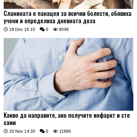
Сланината е панацея за всички болести, обявиха
учени и определиха дневната доза
18 Dec 16:15
0
8596
Какво да направите, ако получите инфаркт и сте
сами
20 Nov 14:30
0
11886