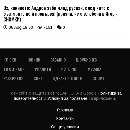
Ох, какиното: Андреа заби млад руснак, след като с
българите не й провървя! (призна, че е влюбена в Игор -
СНИМКИ)
08 Aug 18:50
7161
0
КЛЮКИ
НОВИНИ
ЗАБАВНО
ШОУБИЗНЕС
ТВ СЕРИАЛИ
РИАЛИТИ
ИСТОРИЯ
МУЗИКА
РАЗКРИТИЯ
СВЯТ
ЗДРАВЕ И ДИЕТИ
СПОРТ
Този сайт е защитен от reCAPTCHA и Google
Политика за
поверителност
и
Условия за ползване
са приложени.
Реклама
Контакти
Общи условия