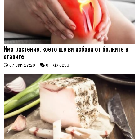
Има растение, което ще ви избави от болките в
ставите
07 Jan 17:20
0
6293