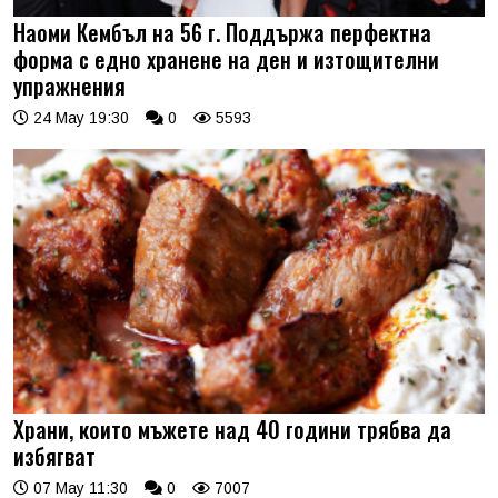
Наоми Кембъл на 56 г. Поддържа перфектна
форма с едно хранене на ден и изтощителни
упражнения
24 May 19:30
0
5593
Храни, които мъжете над 40 години трябва да
избягват
07 May 11:30
0
7007