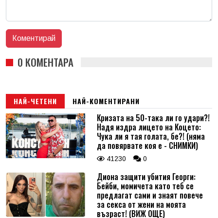
0 КОМЕНТАРА
НАЙ-ЧЕТЕНИ
НАЙ-КОМЕНТИРАНИ
Кризата на 50-така ли го удари?!
Надя издра лицето на Коцето:
Чука ли я тая голата, бе?! (няма
да повярвате коя е - СНИМКИ)
41230
0
Диона защити убития Георги:
Бейби, момичета като теб се
предлагат сами и знаят повече
за секса от жени на моята
възраст! (ВИЖ ОЩЕ)