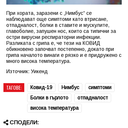
При хората, заразени с „Нимбус“ се
наблюдават още симптоми като втрисане,
отпадналост, болки в ставите и мускулите,
главоболие, запушен нос, които са типични за
остри вирусни респираторни инфекции.
Разликата с грипа е, че тези на КОВИД
обикновено започват постепенно, докато при
грипа началото винаги е рязко и е придружено с
много висока температура.
Източник: Уикенд
ТАГОВЕ:
Ковид-19
Нимбус
симптоми
Болки в гърлото
отпадналост
висока температура
СПОДЕЛИ: