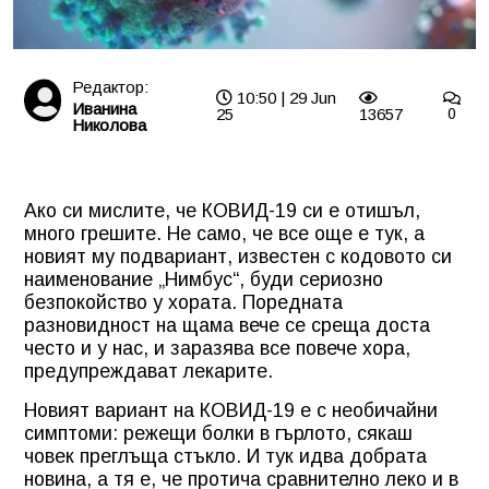
Редактор:
10:50 | 29 Jun
Иванина
25
13657
0
Николова
Ако си мислите, че КОВИД-19 си е отишъл,
много грешите. Не само, че все още е тук, а
новият му подвариант, известен с кодовото си
наименование „Нимбус“, буди сериозно
безпокойство у хората. Поредната
разновидност на щама вече се среща доста
често и у нас, и заразява все повече хора,
предупреждават лекарите.
Новият вариант на КОВИД-19 е с необичайни
симптоми: режещи болки в гърлото, сякаш
човек преглъща стъкло. И тук идва добрата
новина, а тя е, че протича сравнително леко и в