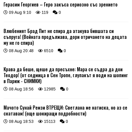
Герасим Георгиев – Геро закъса сериозно със зрението
09 Aug 9:10
119
0
Влюбеният Брад Пит не спира да атакува бившата си
съпруга! (Войната продължава, дори отричането на децата
му не го спира)
08 Aug 20:48
6510
0
Крава да беше, щеше да пресъхне: Мара се съдра да дои
Теодор! (от седмица в Сен Тропе, глупакът я води на шопинг
в Париж - СНИМКИ)
08 Aug 18:56
12985
0
Мачото Сунай Ремзи ВТРЕЩИ: Светлана ме натиска, но аз се
скатавам! (още шокиращи подробности)
08 Aug 18:53
15113
0