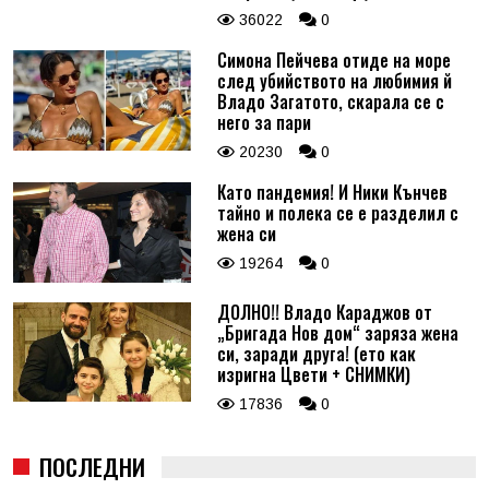
36022
0
Симона Пейчева отиде на море
след убийството на любимия й
Владо Загатото, скарала се с
него за пари
20230
0
Като пандемия! И Ники Кънчев
тайно и полека се е разделил с
жена си
19264
0
ДОЛНО!! Владо Караджов от
„Бригада Нов дом“ заряза жена
си, заради друга! (ето как
изригна Цвети + СНИМКИ)
17836
0
ПОСЛЕДНИ