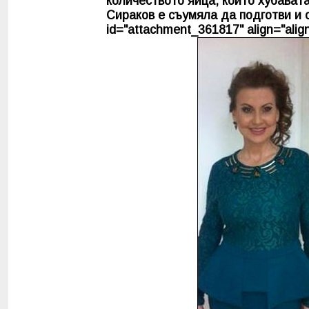
количеството яйца, които хубават
Сираков е съумяла да подготви и о
id="attachment_361817" align="align