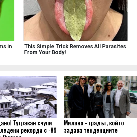
ms in
This Simple Trick Removes All Parasites
From Your Body!
ано! Тутракан счупи
Милано - градът, който
 ледени рекорди с -89
задава тенденциите