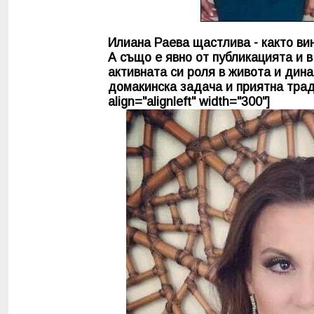
Илиана Раева щастлива - както вин
А също е явно от публикацията и в
активната си роля в живота и дина
домакинска задача и приятна тради
align="alignleft" width="300"]