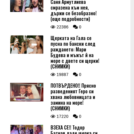
Саня Армутлиева
смразена към нея,
държи се безобразно!
(още подробности)
22386
0
Щерката на Гала се
пусна по бански след
раждането: Мари
Будева и мъжът й на
море с двете си щерки!
(СНИМКИ)
19887
0
ПОТВЪРДЕНО!! Прясно
разведеният Геро си
хвана любовницата и
замина на море!
(СНИМКИ)
17220
0
ВЗЕХА СЕ!! Тодор
Батков даде щерка си