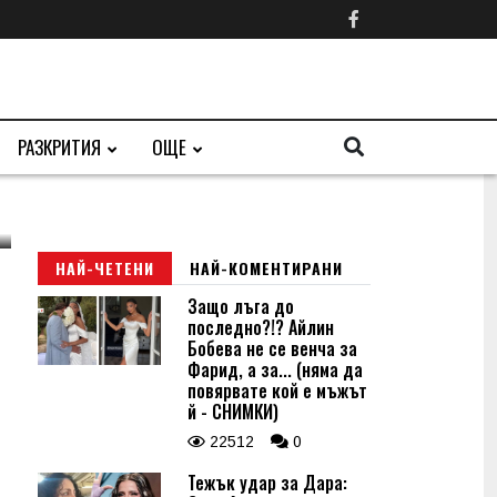
РАЗКРИТИЯ
ОЩЕ
НАЙ-ЧЕТЕНИ
НАЙ-КОМЕНТИРАНИ
Защо лъга до
последно?!? Айлин
Бобева не се венча за
Фарид, а за... (няма да
повярвате кой е мъжът
й - СНИМКИ)
22512
0
Тежък удар за Дара: