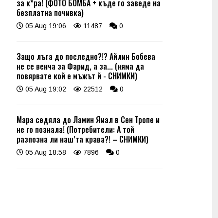
за к*ра! (ФОТО БОМБА + къде го заведе на
безплатна почивка)
05 Aug 19:06
11487
0
Защо лъга до последно?!? Айлин Бобева
не се венча за Фарид, а за... (няма да
повярвате кой е мъжът й - СНИМКИ)
05 Aug 19:02
22512
0
Мара седяла до Ламин Ямал в Сен Тропе и
не го познала! (Потребители: А той
разпозна ли наш’та крава?! – СНИМКИ)
05 Aug 18:58
7896
0