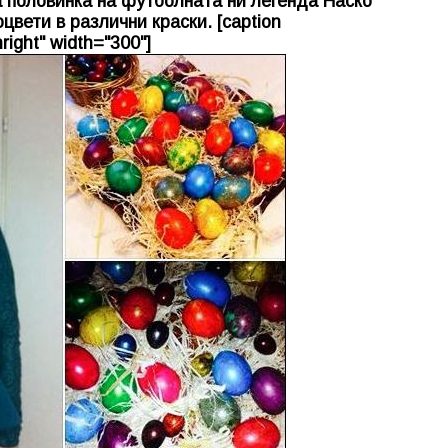
а половинка на футболната ни легенда Наско
цвети в различни краски. [caption
right" width="300"]