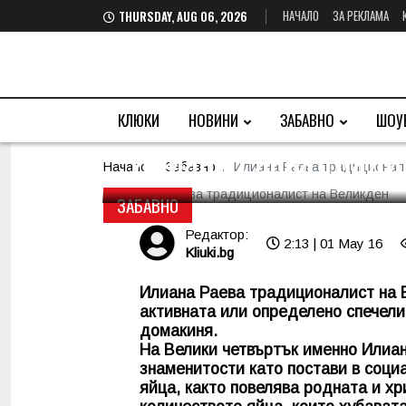
НАЧАЛО
ЗА РЕКЛАМА
THURSDAY, AUG 06, 2026
КЛЮКИ
НОВИНИ
ЗАБАВНО
ШОУ
Илиана Раева тради
Начало
Забавно
Илиана Раева традиционал
ЗАБАВНО
Редактор:
2:13 | 01 May 16
Kliuki.bg
Илиана Раева традиционалист на В
активната или определено спечели
домакиня.
На Велики четвъртък именно Илиан
знаменитости като постави в соц
яйца, както повелява родната и х