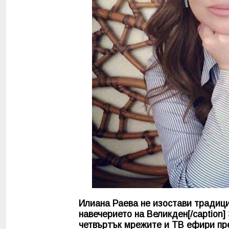
Илиана Раева не изостави традици
навечерието на Великден[/caption]
четвъртък мрежите и ТВ ефири пре