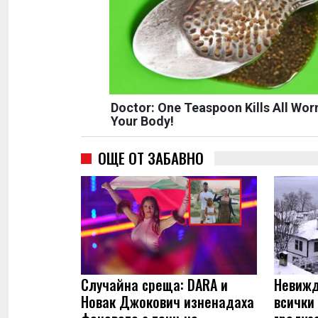
Doctor: One Teaspoon Kills All Wor
Your Body!
ОЩЕ ОТ ЗАБАВНО
Случайна среща: DARA и
Невижд
Новак Джокович изненадаха
всички