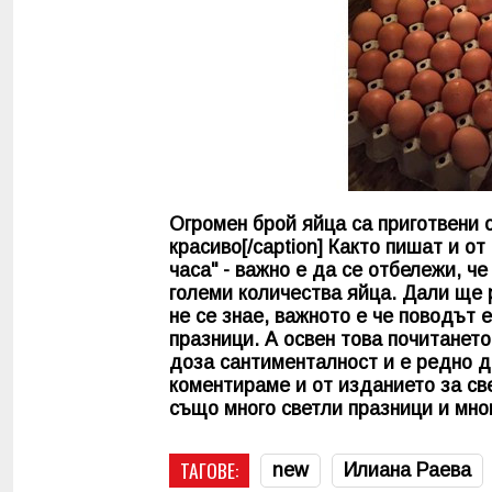
Огромен брой яйца са приготвени о
красиво[/caption] Както пишат и о
часа" - важно е да се отбележи, ч
големи количества яйца. Дали ще р
не се знае, важното е че поводът 
празници. А освен това почитането
доза сантименталност и е редно д
коментираме и от изданието за св
също много светли празници и мно
ТАГОВЕ:
new
Илиана Раева