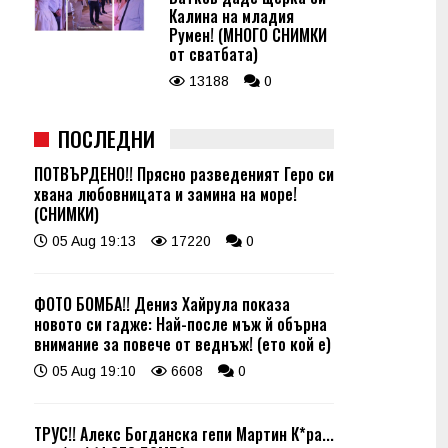
Калина на младия
Румен! (МНОГО СНИМКИ
от сватбата)
13188
0
ПОСЛЕДНИ
ПОТВЪРДЕНО!! Прясно разведеният Геро си
хвана любовницата и замина на море!
(СНИМКИ)
05 Aug 19:13
17220
0
ФОТО БОМБА!! Дениз Хайрула показа
новото си гадже: Най-после мъж й обърна
внимание за повече от веднъж! (ето кой е)
05 Aug 19:10
6608
0
ТРУС!! Алекс Богданска гепи Мартин К*ра...