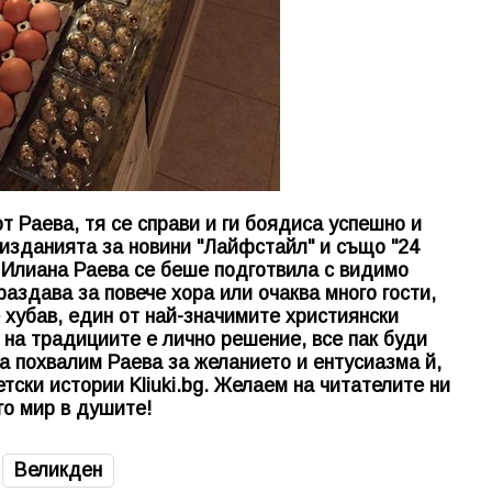
т Раева, тя се справи и ги боядиса успешно и
т изданията за новини "Лайфстайл" и също "24
е Илиана Раева се беше подготвила с видимо
аздава за повече хора или очаква много гости,
е хубав, един от най-значимите християнски
 на традициите е лично решение, все пак буди
а похвалим Раева за желанието и ентусиазма й,
етски истории
Kliuki.bg
. Желаем на читателите ни
го мир в душите!
Великден