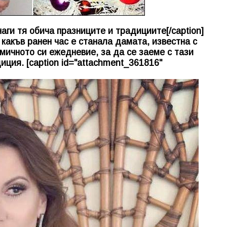
аги тя обича празниците и традициите[/caption]
 какъв ранен час е станала дамата, известна с
мичното си ежедневие, за да се заеме с тази
ция. [caption id="attachment_361816"