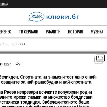
КОНТАКТ
БИЗНЕС
ТВ СЕРИАЛИ
РИАЛИТИ
ИСТОРИЯ
МУЗИКА
ционалист на Великден
ист на Великден
1127
0
еликден. Спортната ни знаменитост явно е най-
 овациите за най-раннобудна и най-спретната
а Раева изпревари всичките популярни родни
иалните мрежи снимки на множество боядисани
ристиянска традиция. Забележителното беше