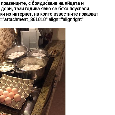
 празниците, с боядисване на яйцата и
дори, тази година явно се бяха поуспали,
и из интернет, на които известните показват
="attachment_361818" align="alignright"