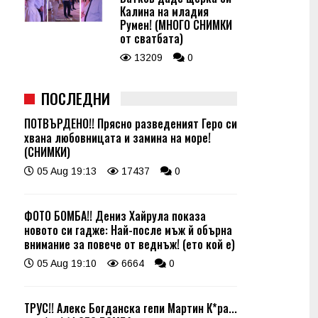
Калина на младия
Румен! (МНОГО СНИМКИ
от сватбата)
13209
0
ПОСЛЕДНИ
ПОТВЪРДЕНО!! Прясно разведеният Геро си
хвана любовницата и замина на море!
(СНИМКИ)
05 Aug 19:13
17437
0
ФОТО БОМБА!! Дениз Хайрула показа
новото си гадже: Най-после мъж й обърна
внимание за повече от веднъж! (ето кой е)
05 Aug 19:10
6664
0
ТРУС!! Алекс Богданска гепи Мартин К*ра...