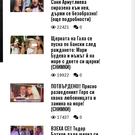
Саня Армутлиева
смразена към нея,
държи се безобразно!
(още подробности)
22421
0
Щерката на Гала се
пусна по бански след
раждането: Мари
Будева и мъжът й на
море с двете си щерки!
(СНИМКИ)
19922
0
ПОТВЪРДЕНО!! Прясно
разведеният Геро си
хвана любовницата и
замина на море!
(СНИМКИ)
17437
0
ВЗЕХА СЕ!! Тодор
Батков даде щерка си