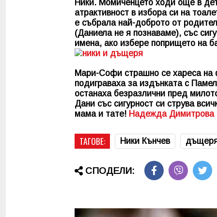
Ники. Момиченцето ходи още в детс
атрактивност в избора си на тоале
е събрала най-доброто от родител
(Даниела не я познаваме), със си
имена, ако избере попрището на б
Мари-Софи страшно се хареса на ф
подиграваха за издънката с Памела
останаха безразлични пред милот
Дани със сигурност си струва всич
мама и тате!
Надежда Димитрова
ТАГОВЕ:
Ники Кънчев
дъщер
СПОДЕЛИ: