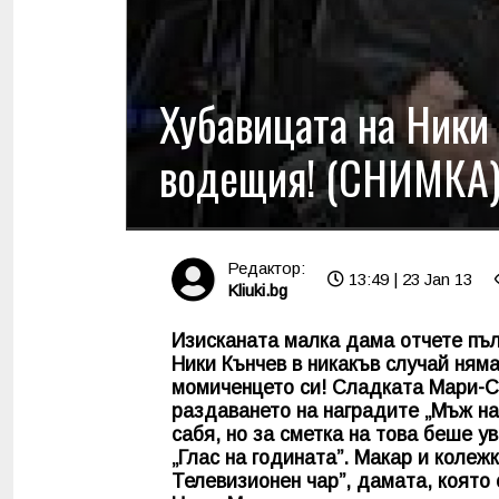
Хубавицата на Ники
водещия! (СНИМКА
Редактор:
13:49 | 23 Jan 13
Kliuki.bg
Изисканата малка дама отчете пъл
Ники Кънчев в никакъв случай ням
момиченцето си! Сладката Мари
раздаването на наградите „Мъж на
сабя, но за сметка на това беше 
„Глас на годината”. Макар и колеж
Телевизионен чар”, дамата, която