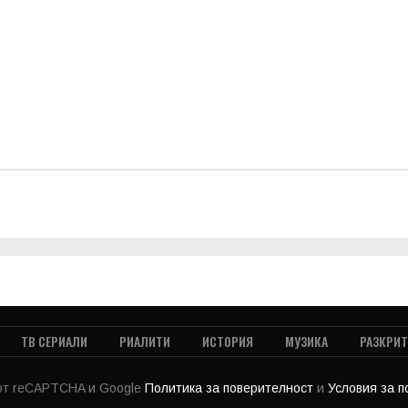
ТВ СЕРИАЛИ
РИАЛИТИ
ИСТОРИЯ
МУЗИКА
РАЗКРИ
 от reCAPTCHA и Google
Политика за поверителност
и
Условия за 