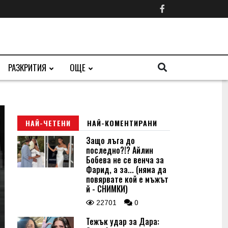
РАЗКРИТИЯ
ОЩЕ
НАЙ-ЧЕТЕНИ
НАЙ-КОМЕНТИРАНИ
Защо лъга до
последно?!? Айлин
Бобева не се венча за
Фарид, а за... (няма да
повярвате кой е мъжът
й - СНИМКИ)
22701
0
Тежък удар за Дара: