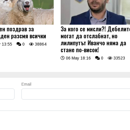
ен поздрав за
За кого се мисли?! Дебелит
вден разсмя всички
могат да отслабнат, но
лилипутът Иванчо няма да
 13:55
0
38864
стане по-висок!
06 May 18:16
0
33523
Email