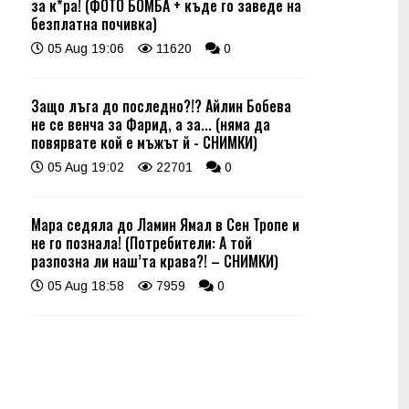
за к*ра! (ФОТО БОМБА + къде го заведе на
безплатна почивка)
05 Aug 19:06
11620
0
Защо лъга до последно?!? Айлин Бобева
не се венча за Фарид, а за... (няма да
повярвате кой е мъжът й - СНИМКИ)
05 Aug 19:02
22701
0
Мара седяла до Ламин Ямал в Сен Тропе и
не го познала! (Потребители: А той
разпозна ли наш’та крава?! – СНИМКИ)
05 Aug 18:58
7959
0