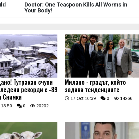
uld
Doctor: One Teaspoon Kills All Worms in
Your Body!
ано! Тутракан счупи
Милано - градът, който
 ледени рекорди с -89
задава тенденциите
а Снимки
17 Oct 10:39
0
14266
 13:50
0
20202