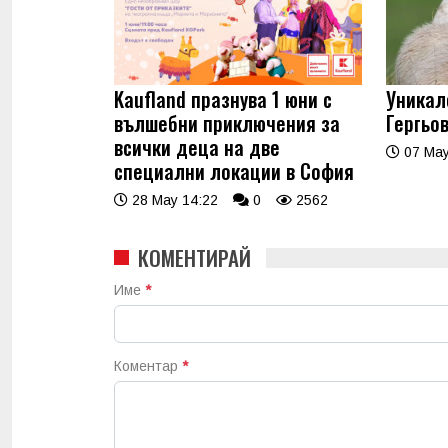
Kaufland празнува 1 юни с
Уникал
вълшебни приключения за
Гергьо
всички деца на две
07 May
специални локации в София
28 May 14:22
0
2562
КОМЕНТИРАЙ
Име
*
Коментар
*