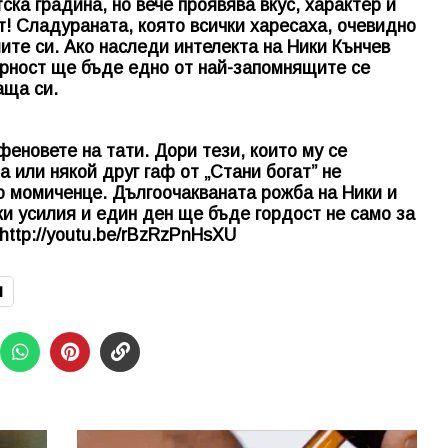
ка градина, но вече проявява вкус, характер и
т! Сладураната, която всички харесаха, очевидно
ите си. Ако наследи интелекта на Ники Кънчев
гурност ще бъде едно от най-запомнящите се
аща си.
еновете на тати. Дори тези, които му се
 или някой друг гаф от „Стани богат” не
о момиченце. Дългоочакваната рожба на Ники и
ки усилия и един ден ще бъде гордост не само за
http://youtu.be/rBzRzPnHsXU
я