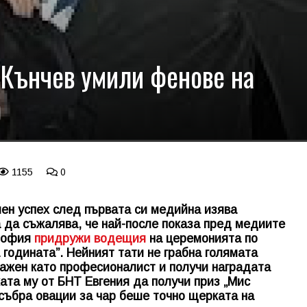
 Кънчев умили фенове на
)
1155
0
ен успех след първата си медийна изява
а да съжалява, че най-после показа пред медиите
-София
придружи водещия
на церемонията по
 годината”. Нейният тати не грабна голямата
уважен като професионалист и получи наградата
ката му от БНТ Евгения да получи приз „Мис
 събра овации за чар беше точно щерката на