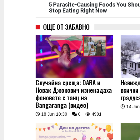
5 Parasite-Causing Foods You Sho
Stop Eating Right Now
ОЩЕ ОТ ЗАБАВНО
Случайна среща: DARA и
Невижд
Новак Джокович изненадаха
всички
феновете с танц на
градус
Bangaranga (видео)
14 Jan
18 Jun 10:30
0
4991