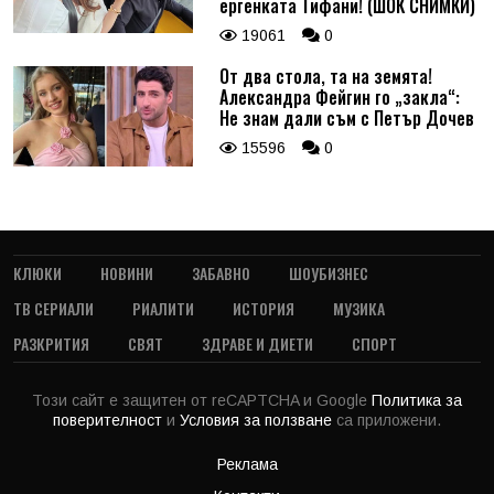
ергенката Тифани! (ШОК СНИМКИ)
19061
0
От два стола, та на земята!
Александра Фейгин го „закла“:
Не знам дали съм с Петър Дочев
15596
0
КЛЮКИ
НОВИНИ
ЗАБАВНО
ШОУБИЗНЕС
ТВ СЕРИАЛИ
РИАЛИТИ
ИСТОРИЯ
МУЗИКА
РАЗКРИТИЯ
СВЯТ
ЗДРАВЕ И ДИЕТИ
СПОРТ
Този сайт е защитен от reCAPTCHA и Google
Политика за
поверителност
и
Условия за ползване
са приложени.
Реклама