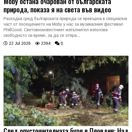
Moby остана очарован от българската
природа, показа я на света във видео
Разходка сред българската природа се превърна в специална
част от посещението на Moby у нас за музикалния фестивал
PhillGood. Световноизвестният изпълнител използва
свободното си време, за да се отпра...
22 Jul 2026
2394
0
След опустошителната буря в Пловдив: Над