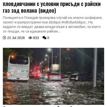
пловдивчанин с условни присъди с райски
газ зад волана (видео)
Полицията в Пловдив проверява случай на опасно шофиране,
заснет и разпространен във &bdquo;Фейсбук&ldquo;. На
кадрите се виждат двама млади мъже в автомобил, за които
се твърди, че са вдишвали райски...
22 Jul 2026
833
0