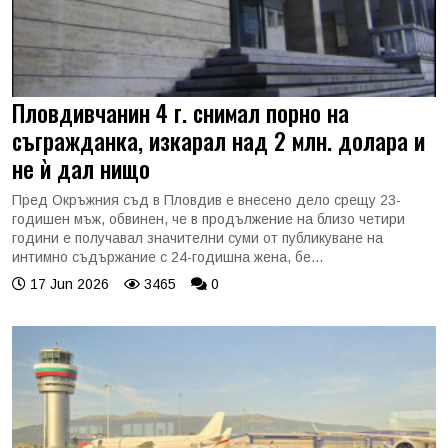
Пловдивчанин 4 г. снимал порно на
съгражданка, изкарал над 2 млн. долара и
не ѝ дал нищо
Пред Окръжния съд в Пловдив е внесено дело срещу 23-
годишен мъж, обвинен, че в продължение на близо четири
години е получавал значителни суми от публикуване на
интимно съдържание с 24-годишна жена, бе...
17 Jun 2026
3465
0