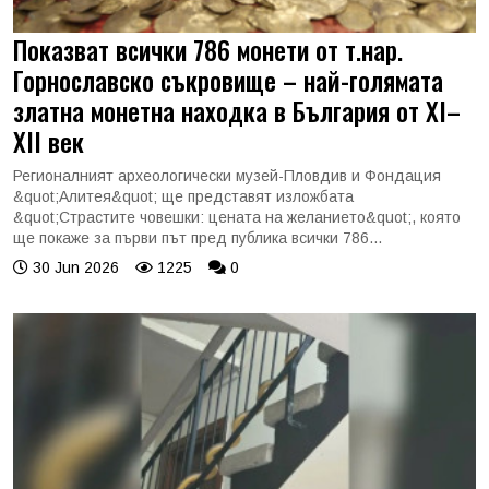
Показват всички 786 монети от т.нар.
Горнославско съкровище – най-голямата
златна монетна находка в България от XI–
XII век
Регионалният археологически музей-Пловдив и Фондация
&quot;Алитея&quot; ще представят изложбата
&quot;Страстите човешки: цената на желанието&quot;, която
ще покаже за първи път пред публика всички 786...
30 Jun 2026
1225
0