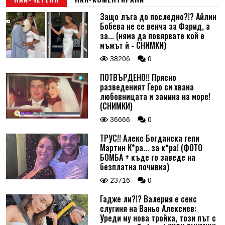
Защо лъга до последно?!? Айлин
Бобева не се венча за Фарид, а
за... (няма да повярвате кой е
мъжът й - СНИМКИ)
38206
0
ПОТВЪРДЕНО!! Прясно
разведеният Геро си хвана
любовницата и замина на море!
(СНИМКИ)
36666
0
ТРУС!! Алекс Богданска гепи
Мартин К*ра... за к*ра! (ФОТО
БОМБА + къде го заведе на
безплатна почивка)
23716
0
Гадже ли?!? Валерия е секс
слугиня на Ваньо Алексиев:
Уреди му нова тройка, този път с