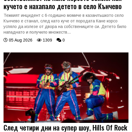
кучето е нахапало детето в село Кънчево
Тежкият инцидент с 6-годишно момиче в казанлъшкото село
Кънчево е станал, след като куче от породата Кане корсо
успяло да излезе от двора на собствениците си. Детето било
нападнато и получило множеств...
05 Aug 2026
1309
0
След четири дни на супер шоу, Hills Of Rock