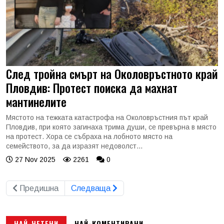
След тройна смърт на Околовръстното край
Пловдив: Протест поиска да махнат
мантинелите
Мястото на тежката катастрофа на Околовръстния път край
Пловдив, при която загинаха трима души, се превърна в място
на протест. Хора се събраха на лобното място на
семейството, за да изразят недоволст...
27 Nov 2025
2261
0
Предишна
Следваща
НАЙ-ЧЕТЕНИ
НАЙ-КОМЕНТИРАНИ