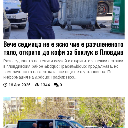
Вече седмица не е ясно чие е разчлененото
тяло, открито до кофи за боклук в Пловдив
Разследването на тежкия случай с откритите човешки останки
в пловдивския район &bdquo;Тракия&ldquo; продължава, но
самоличността на жертвата все още не е установена. По
информация на &bdquo;Трафик Нюз...
16 Apr 2026
1344
0