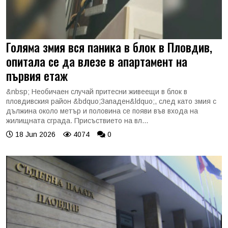
Голяма змия вся паника в блок в Пловдив,
опитала се да влезе в апартамент на
първия етаж
&nbsp; Необичаен случай притесни живеещи в блок в
пловдивския район &bdquo;Западен&ldquo;, след като змия с
дължина около метър и половина се появи във входа на
жилищната сграда. Присъствието на вл...
18 Jun 2026
4074
0