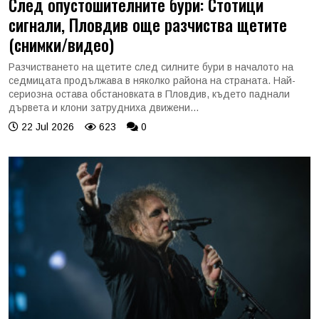
След опустошителните бури: Стотици
сигнали, Пловдив още разчиства щетите
(снимки/видео)
Разчистването на щетите след силните бури в началото на
седмицата продължава в няколко района на страната. Най-
сериозна остава обстановката в Пловдив, където паднали
дървета и клони затрудниха движени...
22 Jul 2026
623
0