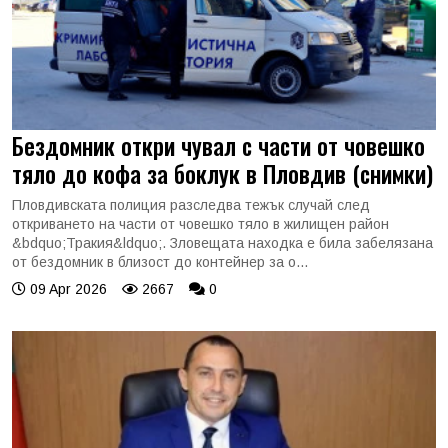
Бездомник откри чувал с части от човешко
тяло до кофа за боклук в Пловдив (снимки)
Пловдивската полиция разследва тежък случай след
откриването на части от човешко тяло в жилищен район
&bdquo;Тракия&ldquo;. Зловещата находка е била забелязана
от бездомник в близост до контейнер за о...
09 Apr 2026
2667
0