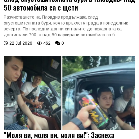
50 автомобила са с щети
Разчистването на Пловдив продължава след
опустошителната буря, която връхлетя града в понеделник
вечерта. По последни данни сигналите до пожарната са
достигнали 700, а над 50 паркирани автомобила са б...
22 Jul 2026
462
0
"Моля ви, моля ви, моля ви!": Заснеха