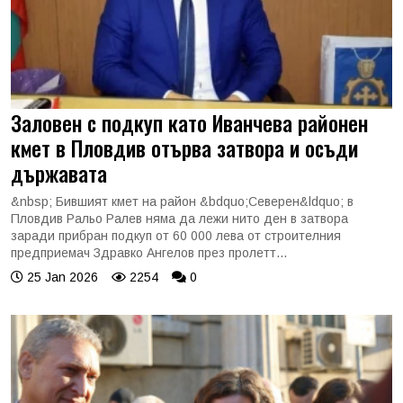
Заловен с подкуп като Иванчева районен
кмет в Пловдив отърва затвора и осъди
държавата
&nbsp; Бившият кмет на район &bdquo;Северен&ldquo; в
Пловдив Ральо Ралев няма да лежи нито ден в затвора
заради прибран подкуп от 60 000 лева от строителния
предприемач Здравко Ангелов през пролетт...
25 Jan 2026
2254
0