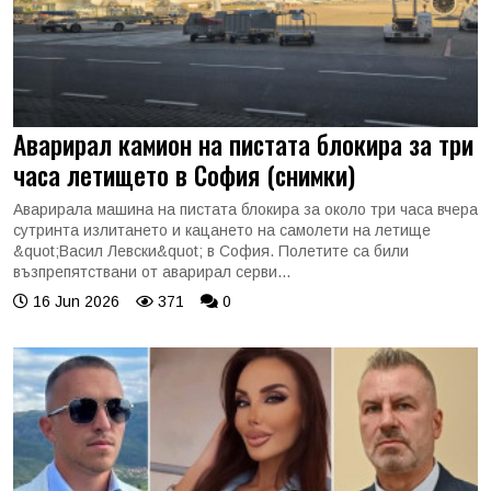
Аварирал камион на пистата блокира за три
часа летището в София (снимки)
Аварирала машина на пистата блокира за около три часа вчера
сутринта излитането и кацането на самолети на летище
&quot;Васил Левски&quot; в София. Полетите са били
възпрепятствани от аварирал серви...
16 Jun 2026
371
0