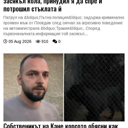
засякъл кола, принудил я да спре и
потрошил стъклата й
Патрул на &bdquo;Пътна полиция&ldquo; задържа криминално
проявен мъж от Пловдив след сигнал за агресивно поведение
на автомагистрала &bdquo;Тракия&ldquo;. Според
първоначалната информация той засякъл...
05 Aug 2026
910
0
Собственикът на Кане корсото обясни как