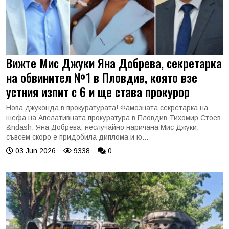
Вижте Мис Джуки Яна Добрева, секретарка
на обвинител №1 в Пловдив, която взе
устния изпит с 6 и ще става прокурор
Нова джуконда в прокуратурата! Фамозната секретарка на
шефа на Апелативната прокуратура в Пловдив Тихомир Стоев
&ndash; Яна Добрева, неслучайно наричана Мис Джуки,
съвсем скоро е придобила диплома и ю...
03 Jun 2026
9338
0