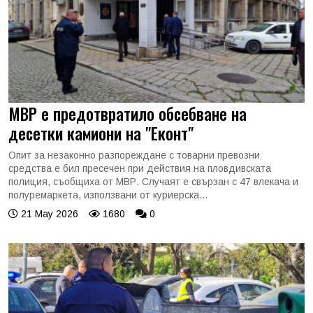
МВР е предотвратило обсебване на
десетки камиони на "Еконт"
Опит за незаконно разпореждане с товарни превозни
средства е бил пресечен при действия на пловдивската
полиция, съобщиха от МВР. Случаят е свързан с 47 влекача и
полуремаркета, използвани от куриерска...
21 May 2026
1680
0