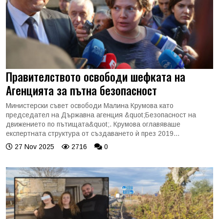
Правителството освободи шефката на
Агенцията за пътна безопасност
Министерски съвет освободи Малина Крумова като
председател на Държавна агенция &quot;Безопасност на
движението по пътищата&quot;. Крумова оглавяваше
експертната структура от създаването ѝ през 2019...
27 Nov 2025
2716
0