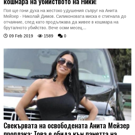
кошмара на убийството на Ники!
Поп ще гони духа на жестоко удушения съпруг на Анита
Мейзер - Николай Димов. Силиконовата миска е стигнала до
отчаяние, след като продължава да живее в кошмара на
бруталното убийство. Вече осми месец...
09 Feb 2019
1589
0
Свекървата на освободената Анита Мейзер
проплака: Това е обида към паметта на