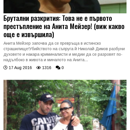
Брутални разкрития: Това не е първото
престъпление на Анита Мейзер! (виж какво
още е извършила)
Анита Мейзер започва да се превръща в истинско
страшилище!Убийството на съпруга й Николай Димов разбуни
духовете и накара криминалисти и медии да се разровят по-
надълбоко в живота и миналото на Анита...
17 Aug 2016
1316
0