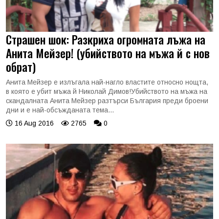
Страшен шок: Разкриха огромната лъжа на
Анита Мейзер! (убийството на мъжа й с нов
обрат)
Анита Мейзер е излъгала най-нагло властите относно нощта,
в която е убит мъжа й Николай Димов!Убийството на мъжа на
скандалната Анита Мейзер разтърси България преди броени
дни и е най-обсъжданата тема...
16 Aug 2016
2765
0