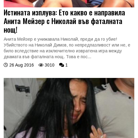
Истината изплува: Ето какво е направила
Анита Мейзер с Николай във фаталната
нощ!
Анита Мейзер е унижавала Николай, преди да го убие!
Убийството на Николай Димов, по непредпазливост или не, е
било вследствие на изключително извратена игра между
двамата във фаталната нощ. Това е пос...
26 Aug 2016
3010
1