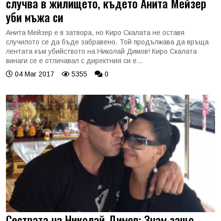
случва в жилището, където Анита Мейзер
уби мъжа си
Анита Мейзер е в затвора, но Киро Скалата не оставя
случилото се да бъде забравено. Той продължава да връща
лентата към убийството на Николай Димов! Киро Скалата
винаги се е отличавал с директния си е...
04 Mar 2017
5355
0
Сестрата на Николай Димов: Знам защо