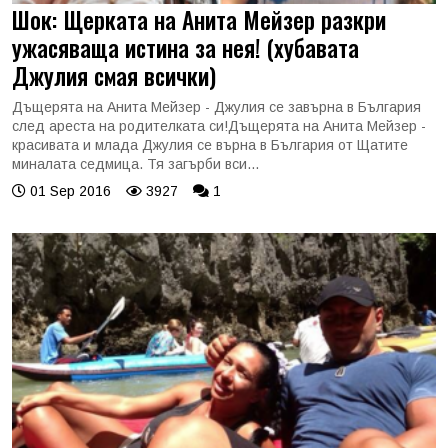
Шок: Щерката на Анита Мейзер разкри
ужасяваща истина за нея! (хубавата
Джулия смая всички)
Дъщерята на Анита Мейзер - Джулия се завърна в България
след ареста на родителката си!Дъщерята на Анита Мейзер -
красивата и млада Джулия се върна в България от Щатите
миналата седмица. Тя загърби вси...
01 Sep 2016
3927
1