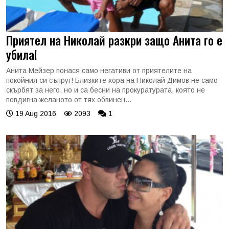
Приятел на Николай разкри защо Анита го е
убила!
Анита Мейзер понася само негативи от приятелите на
покойния си съпруг! Близките хора на Николай Димов не само
скърбят за него, но и са бесни на прокуратурата, която не
повдигна желаното от тях обвинен...
19 Aug 2016
2093
1