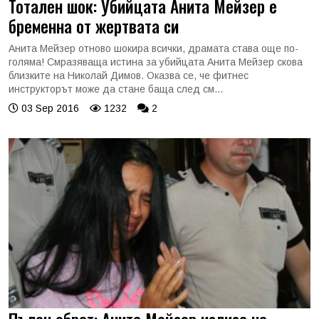
Тотален шок: Убийцата Анита Мейзер е
бременна от жертвата си
Анита Мейзер отново шокира всички, драмата става още по-
голяма! Смразяваща истина за убийцата Анита Мейзер скова
близките на Николай Димов. Оказва се, че фитнес
инструкторът може да стане баща след см...
03 Sep 2016
1232
2