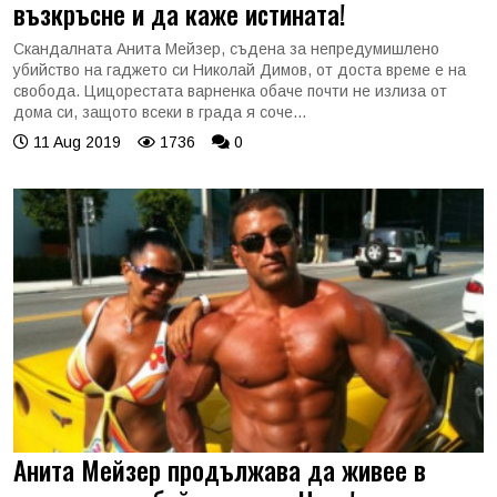
възкръсне и да каже истината!
Скандалната Анита Мейзер, съдена за непредумишлено
убийство на гаджето си Николай Димов, от доста време е на
свобода. Цицорестата варненка обаче почти не излиза от
дома си, защото всеки в града я соче...
11 Aug 2019
1736
0
Анита Мейзер продължава да живее в