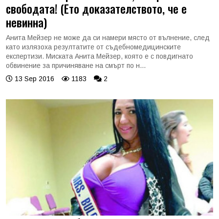
свободата! (Ето доказателството, че е
невинна)
Анита Мейзер не може да си намери място от вълнение, след
като излязоха резултатите от съдебномедицинските
експертизи. Миската Анита Мейзер, която е с повдигнато
обвинение за причиняване на смърт по н...
13 Sep 2016
1183
2