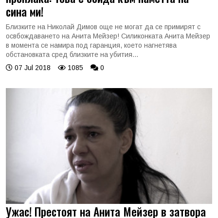
сина ми!
Близките на Николай Димов още не могат да се примирят с
освбождаването на Анита Мейзер! Силиконката Анита Мейзер
в момента се намира под гаранция, което нагнетява
обстановката сред близките на убития...
07 Jul 2018
1085
0
Ужас! Престоят на Анита Мейзер в затвора