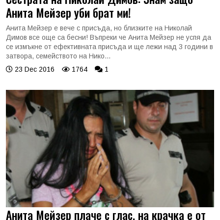
Анита Мейзер уби брат ми!
Анита Мейзер е вече с присъда, но близките на Николай
Димов все още са бесни! Въпреки че Анита Мейзер не успя да
се измъкне от ефективната присъда и ще лежи над 3 години в
затвора, семейството на Нико...
23 Dec 2016
1764
1
Анита Мейзер плаче с глас, на крачка е от