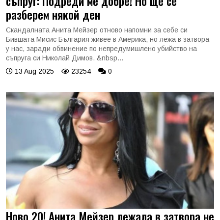
съпруг: Подреди ме добре! Но ще се
разберем някой ден
Скандалната Анита Мейзер отново напомни за себе си
Бившата Мисис България живее в Америка, но лежа в затвора
у нас, заради обвинение по непредумишлено убийство на
съпруга си Николай Димов. &nbsp...
13 Aug 2025
23254
0
Ново 20! Анита Мейзер лежала в затвора не