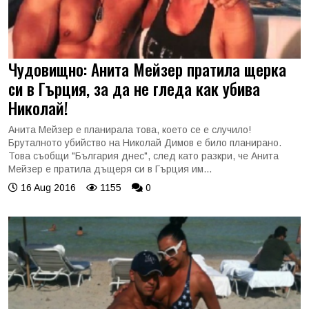
Чудовищно: Анита Мейзер пратила щерка
си в Гърция, за да не гледа как убива
Николай!
Анита Мейзер е планирала това, което се е случило!
Бруталното убийство на Николай Димов е било планирано.
Това съобщи "България днес", след като разкри, че Анита
Мейзер е пратила дъщеря си в Гърция им...
16 Aug 2016
1155
0