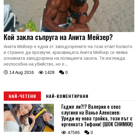
Кой закла съпруга на Анита Мейзер?
Анита Мейзер е една от заподозрените на този етап! Колкото
и странно да прозвучи, красавицата Анита Мейзер се явява
основната заподозряна на полицията засега. Тя изглежда
неспособна на убийство, но е...
14 Aug 2016
1428
0
НАЙ-ЧЕТЕНИ
НАЙ-КОМЕНТИРАНИ
Гадже ли?!? Валерия е секс
слугиня на Ваньо Алексиев:
Уреди му нова тройка, този път с
ергенката Тифани! (ШОК СНИМКИ)
47586
0