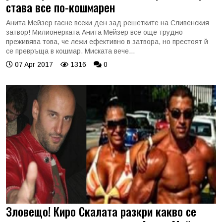
става все по-кошмарен
Анита Мейзер гасне всеки ден зад решетките на Сливенския
затвор! Милионерката Анита Мейзер все още трудно
преживява това, че лежи ефективно в затвора, но престоят й
се превръща в кошмар. Миската вече...
07 Apr 2017
1316
0
Зловещо! Киро Скалата разкри какво се