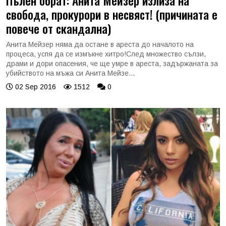
Пълен обрат: Анита Мейзер излиза на
свобода, прокурори в несвяст! (причината е
повече от скандална)
Анита Мейзер няма да остане в ареста до началото на
процеса, успя да се измъкне хитро!След множество сълзи,
драми и дори опасения, че ще умре в ареста, задържаната за
убийството на мъжа си Анита Мейзе...
02 Sep 2016
1512
0