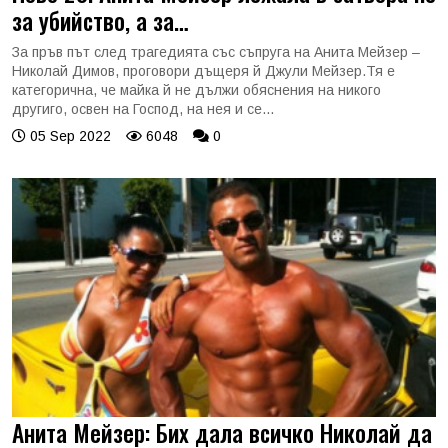
за убийство, а за…
За пръв път след трагедията със съпруга на Анита Мейзер –
Николай Димов, проговори дъщеря й Джули Мейзер.Тя е
категорична, че майка й не дължи обяснения на никого
другиго, освен на Господ, на нея и се...
05 Sep 2022
6048
0
Анита Мейзер: Бих дала всичко Николай да