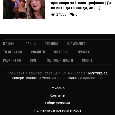
проговори за Слави Трифонов (Уж
не иска да го вижда, ама …)
14553
0
КЛЮКИ
НОВИНИ
ЗАБАВНО
ШОУБИЗНЕС
ТВ СЕРИАЛИ
РИАЛИТИ
ИСТОРИЯ
МУЗИКА
РАЗКРИТИЯ
СВЯТ
ЗДРАВЕ И ДИЕТИ
СПОРТ
Този сайт е защитен от reCAPTCHA и Google
Политика за
поверителност
и
Условия за ползване
са приложени.
Реклама
Контакти
Общи условия
Политика за поверителност