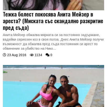
Тежка болест покосява Анита Мейзер в
ареста? (Миската със скандално разкритие
пред съда)
Анита Мейзер обжалва мярката си за постоянно задържане,
вадейки сериозен коз в своя полза. Днес Анита Мейзер получи
възможност да обжалва пред съда постоянния си арест по
обвинение за убийство на Нико...
23 Aug 2016
1134
0