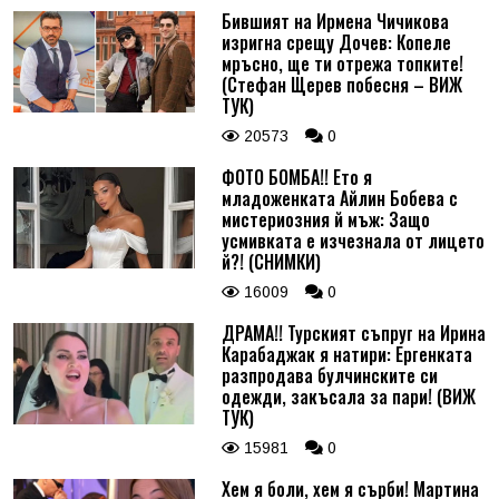
Бившият на Ирмена Чичикова
изригна срещу Дочев: Копеле
мръсно, ще ти отрежа топките!
(Стефан Щерев побесня – ВИЖ
ТУК)
20573
0
ФОТО БОМБА!! Ето я
младоженката Айлин Бобева с
мистериозния й мъж: Защо
усмивката е изчезнала от лицето
й?! (СНИМКИ)
16009
0
ДРАМА!! Турският съпруг на Ирина
Карабаджак я натири: Ергенката
разпродава булчинските си
одежди, закъсала за пари! (ВИЖ
ТУК)
15981
0
Хем я боли, хем я сърби! Мартина