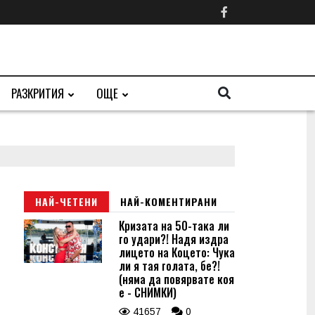
РАЗКРИТИЯ
ОЩЕ
НАЙ-ЧЕТЕНИ
НАЙ-КОМЕНТИРАНИ
Кризата на 50-така ли
го удари?! Надя издра
лицето на Коцето: Чука
ли я тая голата, бе?!
(няма да повярвате коя
е - СНИМКИ)
41657
0