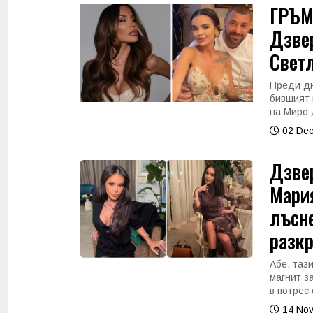
ГРЪМ
Дзвер
Светл
Преди дн
бившият 
на Миро 
02 Dec
Дзвер
Мария
лъсне
разкр
Абе, тази
магнит з
в потрес 
14 Nov