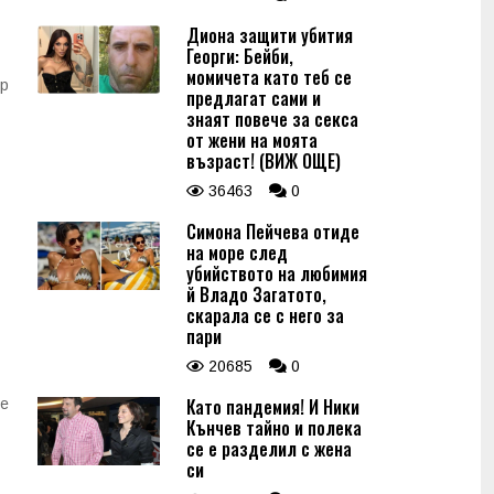
Диона защити убития
Георги: Бейби,
момичета като теб се
ор
предлагат сами и
знаят повече за секса
от жени на моята
възраст! (ВИЖ ОЩЕ)
36463
0
Симона Пейчева отиде
на море след
убийството на любимия
й Владо Загатото,
скарала се с него за
пари
20685
0
Като пандемия! И Ники
се
Кънчев тайно и полека
се е разделил с жена
си