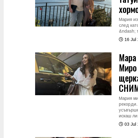
хорм
Мария из
след кат
&ndash; т
16 Jul
Мара 
Миро 
щерка
СНИМ
Мария ми
рекорди.
усъвърше
искаш ли.
03 Jul