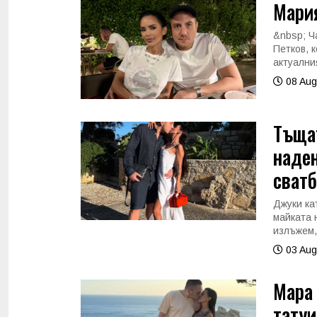
Мария
&nbsp; Ч
Петков, 
актуални
08 Aug
Тъщат
наден
сватб
Джуки ка
майката 
излъжем,
03 Aug
Мара
татуи