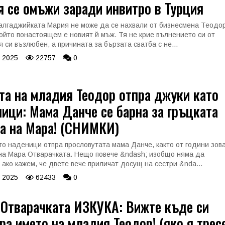
 се омъжи заради инвитро в Турция
алгаджийката Мария не може да се нахвали от бизнесмена Теодо
който понастоящем е новият й мъж. Тя не крие вълнението си от
я си възлюбен, а причината за бързата сватба с не...
 2025
22757
0
а на младия Теодор отпра джуки като
ици: Мама Данче се барна за гръцката
а на Мара! (СНИМКИ)
то наденици отпра прословутата мама Данче, както от години зов
на Мара Отварачката. Нещо повече &ndash; изобщо няма да
 ако кажем, че двете вече приличат досущ на сестри &nda...
 2025
62433
0
 Отварачката ИЗКУКА: Вижте къде си
ра името на младия Теодор! (яко я трес