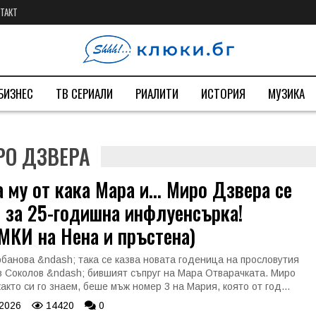
ТАКТ
БИЗНЕС
ТВ СЕРИАЛИ
РИАЛИТИ
ИСТОРИЯ
МУЗИКА
РО ДЗВЕРА
 му от кака Мара и... Миро Дзвера се
 за 25-годишна инфлуенсърка!
МКИ на Нена и пръстена)
банова &ndash; така се казва новата годеница на прословутия
 Соколов &ndash; бившият съпруг на Мара Отварачката. Миро
акто си го знаем, беше мъж номер 3 на Мария, която от год...
 2026
14420
0