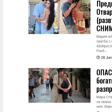
Преди
Отвар
(разв
СНИМ
Мария ил
сватба с
&bdquo;п
Разб...
28 Jun
ОПАСН
богат
разп
Мара Отв
си хвана 
нея. Вярн