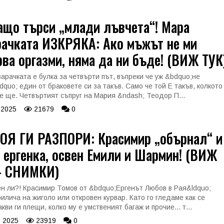
ащо търси „млади лъвчета“! Мара
рачката ИЗКРЯКА: Ако мъжът не ми
ва оргазми, няма да ни бъде! (ВИЖ ТУК
арачката е булка за четвърти път, въпреки че уж &bdquo;не
quo; един от браковете си за такъв. Само че той Е такъв, колкото
се ще. Четвъртият съпруг на Мария &ndash; Теодор П...
 2025
21679
0
ТОЯ ГИ РАЗПОРИ: Красимир „обърнал“ и
 ергенка, освен Емили и Шармин! (ВИЖ
– СНИМКИ)
н ли?! Красимир Томов от &bdquo;Ергенът Любов в Рая&ldquo;
рилича на жиголо или откровен курвар. Като го гледаме как се
кви ги плещи, колко му е умственият багаж и прочие... т...
 2025
23919
0