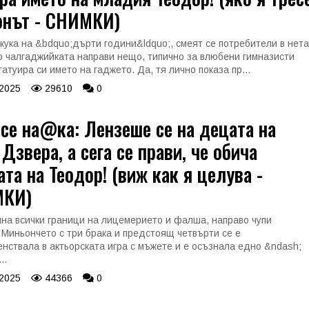
онът - СНИМКИ)
кука на &bdquo;дърти години&ldquo;, смеят се потребители в нета
о чалгаджийката направи нещо, типично за влюбени гимназисти
атуира си името на гаджето. Да, тя лично показа пр...
 2025
29610
0
се на@ка: Лензеше се на децата на
Дзвера, а сега се прави, че обича
та на Теодор! (виж как я целува -
КИ)
на всички граници на лицемерието и фалша, направо чупи
 Миньончето с три брака и предстоящ четвърти се е
нствала в актьорската игра с мъжете и е осъзнала едно &ndash;
..
 2025
44366
0