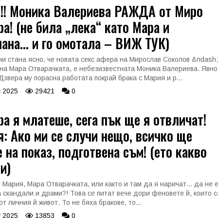
!! Моника Валериева РАЖДА от Миро
а! (не била „лека“ като Мара и
ана... и го омотала – ВИЖ ТУК)
и стана ясно, че новата секс афера на Мирослав Соколов &ndash;
на Мара Отварачката, е небезизвестната Моника Валериева. Явно
Дзвера му порасна работата покрай брака с Мария и р...
 2025
29421
0
а я млатеше, сега пък ще я отвличат!
: Ако ми се случи нещо, всичко ще
 на показ, подготвена съм! (ето какво
и)
 Мария, Мара Отварачката, или както и там да я наричат... да не 
а скандали и драми?! Това се питат вече дори феновете й, които с
от личния й живот. То не бяха бракове, то...
 2025
13853
0