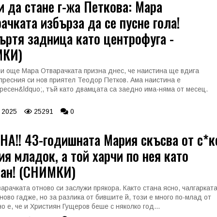
 да стане г-жа Петкова: Мара
ачката избърза да се пусне гола!
ъртя задница като центрофуга -
КИ)
и още Мара Отварачката призна днес, че наистина ще вдига
 пресния си нов приятел Теодор Петков. Ама наистина е
ресен&ldquo;, тъй като двамцата са заедно има-няма от месец.
 2025
25291
0
А!! 43-годишната Мария скъсва от с*к
ия младок, а той харчи по нея като
ран! (СНИМКИ)
арачката отново си заслужи прякора. Както стана ясно, чалгаркат
ново гадже, но за разлика от бившите й, този е много по-млад от
о е, че и Християн Гущеров беше с няколко год...