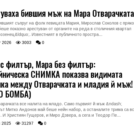
уваха бившия мъж на Мара Отварачката
ившият съпруг на фолк певицата Мария, Мирослав Соколов с пряк
беше показно арестуван от органите на реда в столичния квартал
озенец&ldquo;. Известният в публичното простра...
 2026
3003
0
с филтър, Мара без филтър:
йническа СНИМКА показва видимата
ка между Отварачката и младия й мъж!
О БОМБА)
арачката все налита на младо. Само първият й мъж &ndash;
ът Митко Андонов май беше нейн набор, а останалите трима са в
. И Християн Гущеров, и Миро Дзвера, а сега и Теодор Пе...
 2025
31297
0