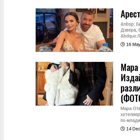
Арест
&nbsp; Б
Дзвера, 
&bdquo;Л
16 May
Мара 
Изда
разли
(ФОТ
Мара Отв
хотелиер
по-млади
14 Dec