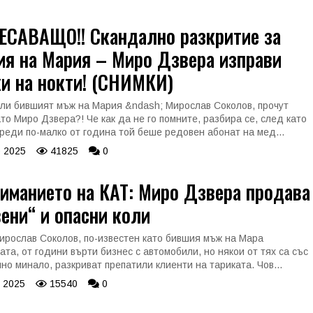
ЕСАВАЩО!! Скандално разкритие за
ия на Мария – Миро Дзвера изправи
и на нокти! (СНИМКИ)
ли бившият мъж на Мария &ndash; Мирослав Соколов, прочут
ато Миро Дзвера?! Че как да не го помните, разбира се, след като
реди по-малко от година той беше редовен абонат на мед...
 2025
41825
0
иманието на КАТ: Миро Дзвера продава
ени“ и опасни коли
ирослав Соколов, по-известен като бившия мъж на Мара
ата, от години върти бизнес с автомобили, но някои от тях са със
но минало, разкриват препатили клиенти на тариката. Чов...
 2025
15540
0