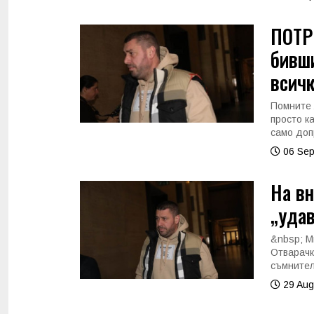
ПОТР
бивш
всичк
Помните 
просто к
само доп
06 Sep
На вн
„удав
&nbsp; М
Отварачк
съмнител
29 Aug