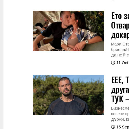
Ето з
Отва
докар
Мара Отв
брояла&ld
да не й 
11 Oct
ЕЕЕ, 
друга
ТУК 
Бизнесме
повече п
държи, ка
15 Sep