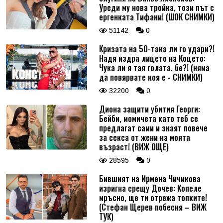
Уреди му нова тройка, този път с
ергенката Тифани! (ШОК СНИМКИ)
51142
0
Кризата на 50-така ли го удари?!
Надя издра лицето на Коцето:
Чука ли я тая голата, бе?! (няма
да повярвате коя е - СНИМКИ)
32200
0
Диона защити убития Георги:
Бейби, момичета като теб се
предлагат сами и знаят повече
за секса от жени на моята
възраст! (ВИЖ ОЩЕ)
28595
0
Бившият на Ирмена Чичикова
изригна срещу Дочев: Копеле
мръсно, ще ти отрежа топките!
(Стефан Щерев побесня – ВИЖ
ТУК)