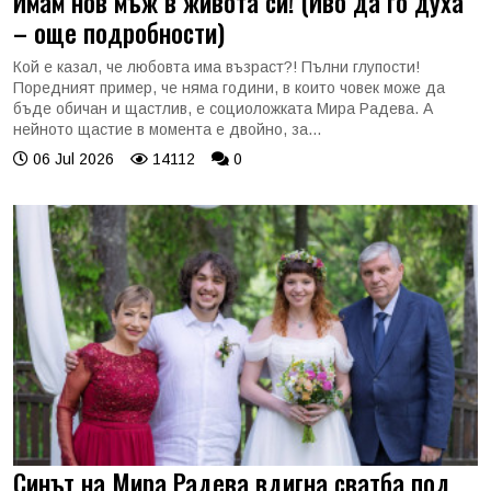
Имам нов мъж в живота си! (Иво да го духа
– още подробности)
Кой е казал, че любовта има възраст?! Пълни глупости!
Поредният пример, че няма години, в които човек може да
бъде обичан и щастлив, е социоложката Мира Радева. А
нейното щастие в момента е двойно, за...
06 Jul 2026
14112
0
Синът на Мира Радева вдигна сватба под