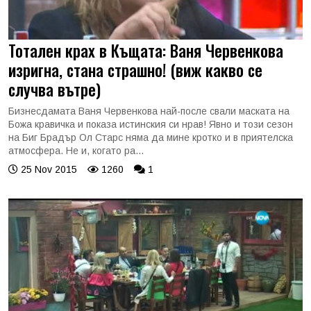
Тотален крах в Къщата: Ваня Червенкова
изригна, стана страшно! (виж какво се
случва вътре)
Бизнесдамата Ваня Червенкова най-после свали маската на
Божа кравичка и показа истинския си нрав! Явно и този сезон
на Биг Брадър Ол Старс няма да мине кротко и в приятелска
атмосфера. Не и, когато ра...
25 Nov 2015
1260
1