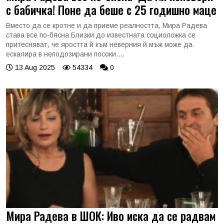
с бабичка! Поне да беше с 25 годишно маце
Вместо да се кротне и да приеме реалността, Мира Радева
става все по-бясна Близки до известната социоложка се
притесняват, че яростта й към неверния й мъж може да
ескалира в неподозирани посоки....
13 Aug 2025
54334
0
Мира Радева в ШОК: Иво иска да се радвам