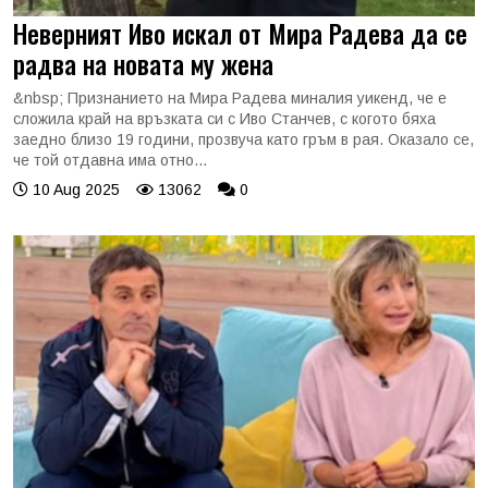
Неверният Иво искал от Мира Радева да се
радва на новата му жена
&nbsp; Признанието на Мира Радева миналия уикенд, че е
сложила край на връзката си с Иво Станчев, с когото бяха
заедно близо 19 години, прозвуча като гръм в рая. Оказало се,
че той отдавна има отно...
10 Aug 2025
13062
0