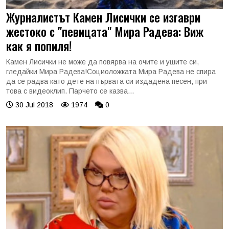
Журналистът Камен Лисички се изгаври
жестоко с "певицата" Мира Радева: Виж
как я попиля!
Камен Лисички не може да повярва на очите и ушите си,
гледайки Мира Радева!Социоложката Мира Радева не спира
да се радва като дете на първата си издадена песен, при
това с видеоклип. Парчето се казва...
30 Jul 2018
1974
0