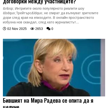
договорки между участниците?
&nbsp; Интригите около популярното риалити шоу
&bdquo;Трейтърс&ldquo; не спират да вълнуват зрителите
дори след края на епизодите. В онлайн пространството
избухна нов скандал, след като журналистът...
02 Nov 2025
2653
0
Бившият на Мира Радева се опита да я
целуне