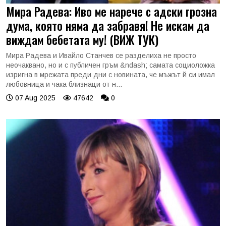
Мира Радева: Иво ме нарече с адски грозна
дума, която няма да забравя! Не искам да
виждам бебетата му! (ВИЖ ТУК)
Мира Радева и Ивайло Станчев се разделиха не просто
неочаквано, но и с публичен гръм &ndash; самата социоложка
изригна в мрежата преди дни с новината, че мъжът й си имал
любовница и чака близнаци от н...
07 Aug 2025
47642
0