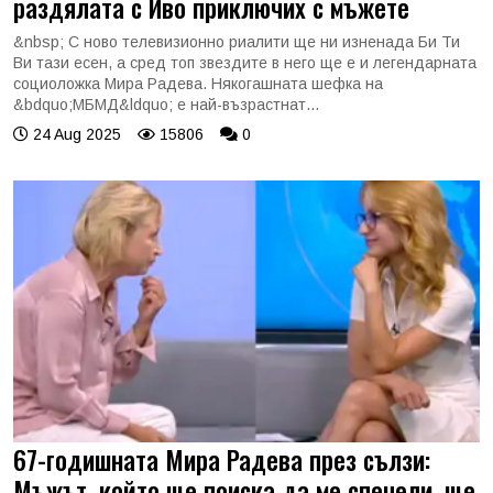
раздялата с Иво приключих с мъжете
&nbsp; С ново телевизионно риалити ще ни изненада Би Ти
Ви тази есен, а сред топ звездите в него ще е и легендарната
социоложка Мира Радева. Някогашната шефка на
&bdquo;МБМД&ldquo; е най-възрастнат...
24 Aug 2025
15806
0
67-годишната Мира Радева през сълзи:
Мъжът, който ще поиска да ме спечели, ще