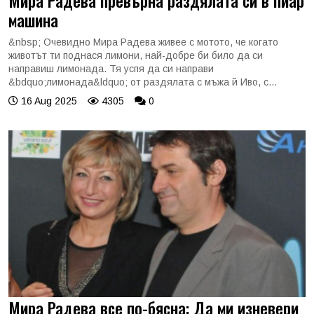
Мира Радева превърна раздялата си в пиар
машина
&nbsp; Очевидно Мира Радева живее с мотото, че когато
животът ти поднася лимони, най-добре би било да си
направиш лимонада. Тя успя да си направи
&bdquo;лимонада&ldquo; от раздялата с мъжа й Иво, с...
16 Aug 2025
4305
0
Мира Радева все по-бясна: Да ми изневери