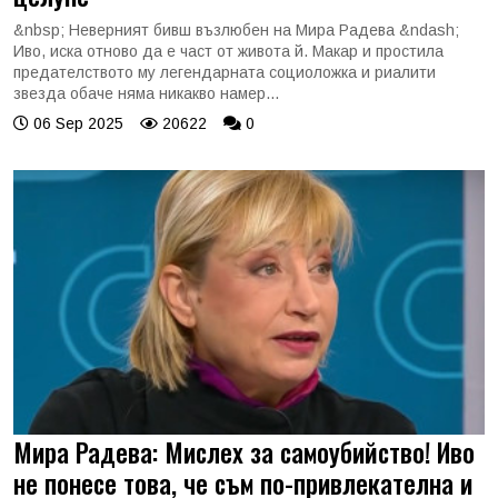
&nbsp; Неверният бивш възлюбен на Мира Радева &ndash;
Иво, иска отново да е част от живота й. Макар и простила
предателството му легендарната социоложка и риалити
звезда обаче няма никакво намер...
06 Sep 2025
20622
0
Мира Радева: Мислех за самоубийство! Иво
не понесе това, че съм по-привлекателна и