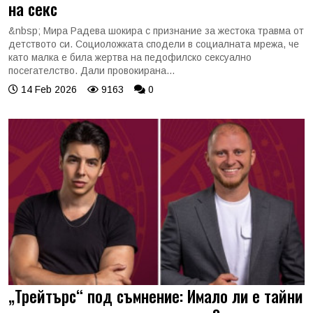
на секс
&nbsp; Мира Радева шокира с признание за жестока травма от
детството си. Социоложката сподели в социалната мрежа, че
като малка е била жертва на педофилско сексуално
посегателство. Дали провокирана...
14 Feb 2026
9163
0
„Трейтърс“ под съмнение: Имало ли е тайни