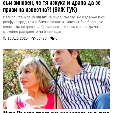
съм виновен, че тя изкука и драпа да се
прави на известна?! (ВИЖ ТУК)
Ивайло Станчев, бившият на Мира Радева, не издържа и се
разфуча пред техни близки познати. Човекът бил бесен, че
вместо да се грижи за бременната си нова жена и да чака
спокойно раждането на близнацит...
16 Aug 2025
56476
0