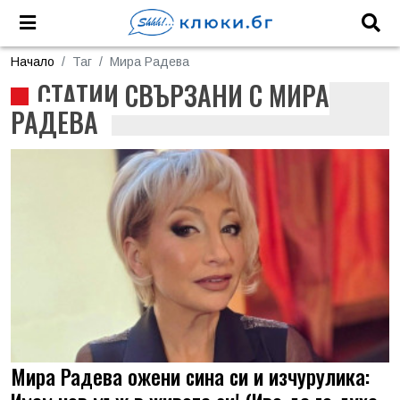
Начало
Таг
Мира Радева
СТАТИИ СВЪРЗАНИ С МИРА
РАДЕВА
Мира Радева ожени сина си и изчурулика: