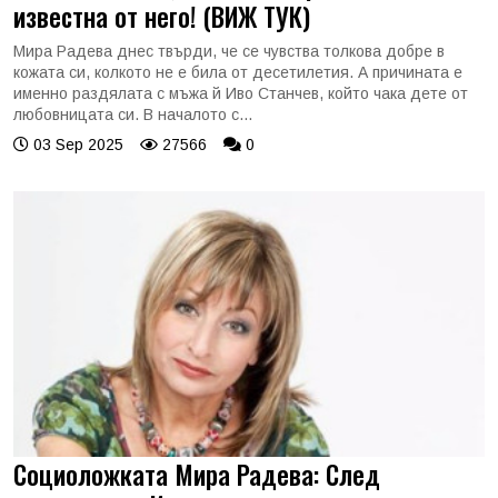
известна от него! (ВИЖ ТУК)
Мира Радева днес твърди, че се чувства толкова добре в
кожата си, колкото не е била от десетилетия. А причината е
именно раздялата с мъжа й Иво Станчев, който чака дете от
любовницата си. В началото с...
03 Sep 2025
27566
0
Социоложката Мира Радева: След