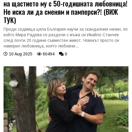
на щастието му с 50-годишната любовница!
Не иска ли да сменям и памперси?! (ВИЖ
ТУК)
Преди седмица цяла България научи за скандалния начин, по
който Мира Радева се раздели с мъжа си Ивайло Станчев
след почти 20 години съвместен живот. Човекът просто си
намерил любовница, която любовни...
10 Aug 2025
60494
0