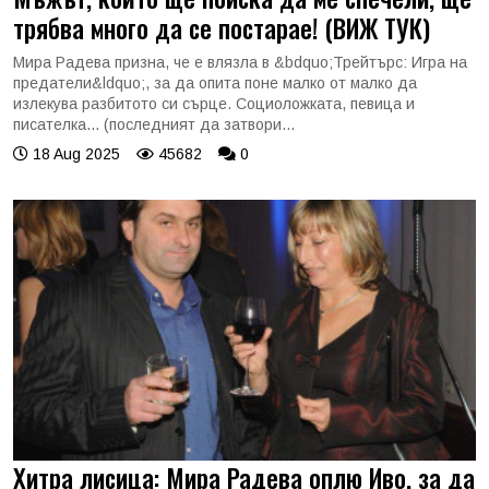
трябва много да се постарае! (ВИЖ ТУК)
Мира Радева призна, че е влязла в &bdquo;Трейтърс: Игра на
предатели&ldquo;, за да опита поне малко от малко да
излекува разбитото си сърце. Социоложката, певица и
писателка... (последният да затвори...
18 Aug 2025
45682
0
Хитра лисица: Мира Радева оплю Иво, за да