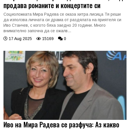
продава романите и концертите си
Социоложката Мира Радева се оказа хитра лисица Тя реши
да използва личната си драма от раздялата на приятеля си
Иво Станчев, с когото бяха заедно 20 години. Много
внимателно започна да се ожалв...
17 Aug 2025
15169
0
Иво на Мира Радева се разфуча: Аз какво