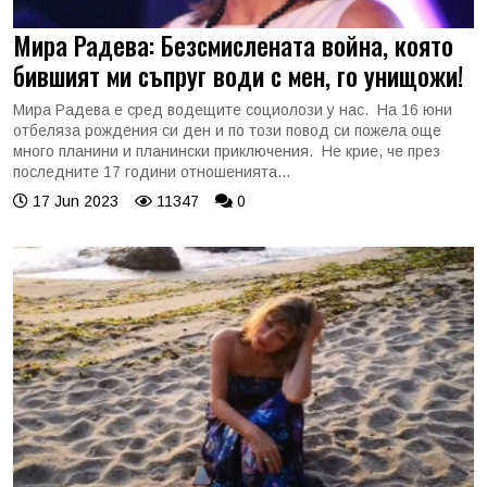
Мира Радева: Безсмислената война, която
бившият ми съпруг води с мен, го унищожи!
Мира Радева е сред водещите социолози у нас. На 16 юни
отбеляза рождения си ден и по този повод си пожела още
много планини и планински приключения. Не крие, че през
последните 17 години отношенията...
17 Jun 2023
11347
0