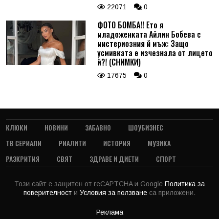
22071
0
ФОТО БОМБА!! Ето я
младоженката Айлин Бобева с
мистериозния й мъж: Защо
усмивката е изчезнала от лицето
й?! (СНИМКИ)
17675
0
КЛЮКИ
НОВИНИ
ЗАБАВНО
ШОУБИЗНЕС
ТВ СЕРИАЛИ
РИАЛИТИ
ИСТОРИЯ
МУЗИКА
РАЗКРИТИЯ
СВЯТ
ЗДРАВЕ И ДИЕТИ
СПОРТ
Този сайт е защитен от reCAPTCHA и Google
Политика за
поверителност
и
Условия за ползване
са приложени.
Реклама