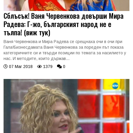
Сблъсък! Ваня Червенкова довърши Мира
Радева: Г-жо, българският народ не е
тълпа! (виж тук)
Ваня Червенкова и Мира Радева се срещнаха очи в очи при
Гала!Бизнесдамата Ваня Червенкова за пореден път показа
категоричните си и твърди позиции по темата за насилието у
нас. И методите, които държав...
07 Mar 2018
1379
0