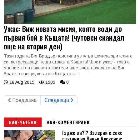
Ужас: Виж новата мисия, която води до
първия бой в Къщата! (чутовен скандал
още на втория ден)
Тази година Биг Брадър наистина успя да шокира зрителите
си, потресаващи неща стават в Къщата! Шок и ужас - това е
мнението на повечето зрители още след началото на Биг
Брадър снощи, когато в Къщата в...
18 Aug 2015
1505
0
Предишна
Следваща
НАЙ-ЧЕТЕНИ
НАЙ-КОМЕНТИРАНИ
Гадже ли?!? Валерия е секс
слугиня на Ваньо Алексиев: