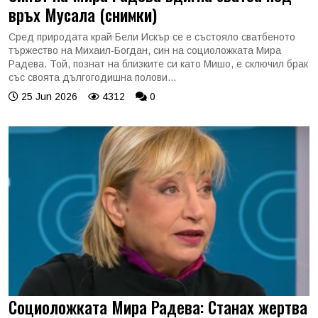
връх Мусала (снимки)
Сред природата край Бели Искър се е състояло сватбеното
тържество на Михаил-Богдан, син на социоложката Мира
Радева. Той, познат на близките си като Мишо, е сключил брак
със своята дългогодишна полови...
25 Jun 2026
4312
0
Социоложката Мира Радева: Станах жертва