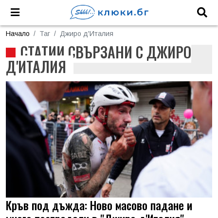
Начало
Таг
Джиро д'Италия
СТАТИИ СВЪРЗАНИ С ДЖИРО
Д'ИТАЛИЯ
Кръв под дъжда: Ново масово падане и