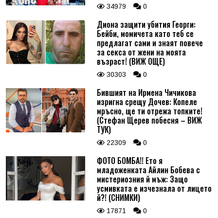
34979
0
Диона защити убития Георги:
Бейби, момичета като теб се
предлагат сами и знаят повече
за секса от жени на моята
възраст! (ВИЖ ОЩЕ)
30303
0
Бившият на Ирмена Чичикова
изригна срещу Дочев: Копеле
мръсно, ще ти отрежа топките!
(Стефан Щерев побесня – ВИЖ
ТУК)
22309
0
ФОТО БОМБА!! Ето я
младоженката Айлин Бобева с
мистериозния й мъж: Защо
усмивката е изчезнала от лицето
й?! (СНИМКИ)
17871
0