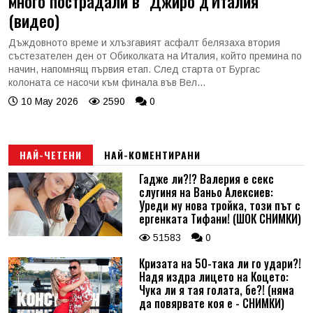
много пострадали в "Джиро д'Италия"
(видео)
Дъждовното време и хлъзгавият асфалт белязаха втория
състезателен ден от Обиколката на Италия, който премина по
начин, напомнящ първия етап. След старта от Бургас
колоната се насочи към финала във Вел...
10 May 2026
2590
0
НАЙ-ЧЕТЕНИ
НАЙ-КОМЕНТИРАНИ
Гадже ли?!? Валерия е секс
слугиня на Ваньо Алексиев:
Уреди му нова тройка, този път с
ергенката Тифани! (ШОК СНИМКИ)
51583
0
Кризата на 50-така ли го удари?!
Надя издра лицето на Коцето:
Чука ли я тая голата, бе?! (няма
да повярвате коя е - СНИМКИ)