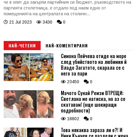
че в опит да закърпи партийния си бюджет, ръководството на
партията столетница, е отдало под наем едно от
помещенията на централата на столичн...
21 Jul 2023
3430
0
НАЙ-ЧЕТЕНИ
НАЙ-КОМЕНТИРАНИ
Симона Пейчева отиде на море
след убийството на любимия й
Владо Загатото, скарала се с
него за пари
23450
0
Мачото Сунай Ремзи ВТРЕЩИ:
Светлана ме натиска, но аз се
скатавам! (още шокиращи
подробности)
18802
0
Това някаква зараза ли е?! И
Ники Кънчев се раздели с жена