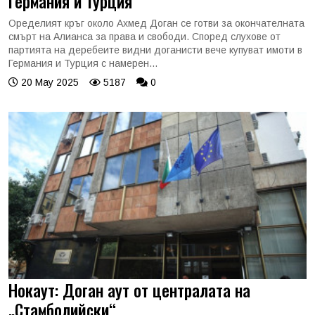
Германия и Турция
Оределият кръг около Ахмед Доган се готви за окончателната
смърт на Алианса за права и свободи. Според слухове от
партията на деребеите видни доганисти вече купуват имоти в
Германия и Турция с намерен...
20 May 2025
5187
0
Нокаут: Доган аут от централата на
„Стамболийски“