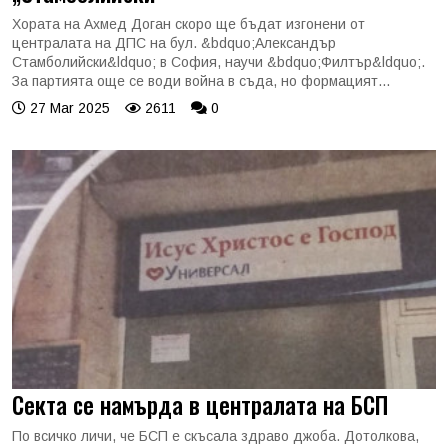
Хората на Ахмед Доган скоро ще бъдат изгонени от
централата на ДПС на бул. &bdquo;Александър
Стамболийски&ldquo; в София, научи &bdquo;Филтър&ldquo;.
За партията още се води война в съда, но формацият...
27 Mar 2025
2611
0
Секта се намърда в централата на БСП
По всичко личи, че БСП е скъсала здраво джоба. Дотолкова,