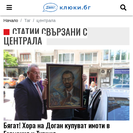
Начало
Таг
централа
СТАТИИ СВЪРЗАНИ С
ЦЕНТРАЛА
Бягат! Хора на Доган купуват имоти в