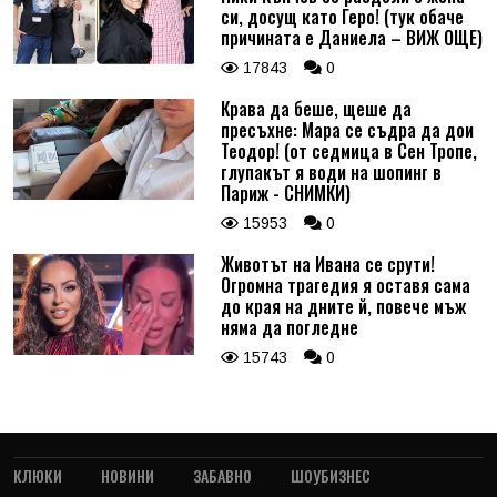
си, досущ като Геро! (тук обаче
причината е Даниела – ВИЖ ОЩЕ)
17843
0
Крава да беше, щеше да
пресъхне: Мара се съдра да дои
Теодор! (от седмица в Сен Тропе,
глупакът я води на шопинг в
Париж - СНИМКИ)
15953
0
Животът на Ивана се срути!
Огромна трагедия я оставя сама
до края на дните й, повече мъж
няма да погледне
15743
0
КЛЮКИ
НОВИНИ
ЗАБАВНО
ШОУБИЗНЕС