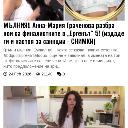
МЪЛНИЯ!! Анна-Мария Граченова разбра
кои са финалистките в „Ергенът“ 5! (издаде
ги и настоя за санкции - СНИМКИ)
Гръм и мълнии! Буквално!... Както се казва, новият сезон на
&bdquo;Ергенът&ldquo; още не е започнал, а имената на три
от финалистките са вече ясни. И не, това не е измислица,
нито предположение на зри...
24 Feb 2026
21140
0