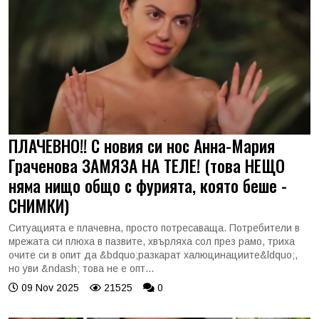
ПЛАЧЕВНО!! С новия си нос Анна-Мария
Граченова ЗАМЯЗА НА ТЕЛЕ! (това НЕЩО
няма нищо общо с фурията, която беше -
СНИМКИ)
Ситуацията е плачевна, просто потресаваща. Потребители в
мрежата си плюха в пазвите, хвърляха сол през рамо, триха
очите си в опит да &bdquo;разкарат халюцинациите&ldquo;,
но уви &ndash; това не е опт...
09 Nov 2025
21525
0