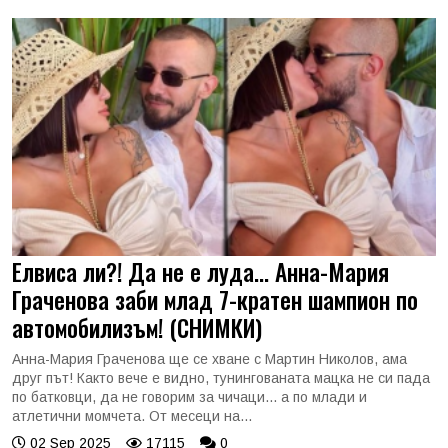
Елвиса ли?! Да не е луда... Анна-Мария
Граченова заби млад 7-кратен шампион по
автомобилизъм! (СНИМКИ)
Анна-Мария Граченова ще се хване с Мартин Николов, ама
друг път! Както вече е видно, тунингованата мацка не си пада
по батковци, да не говорим за чичаци... а по млади и
атлетични момчета. От месеци на...
02 Sep 2025
17115
0