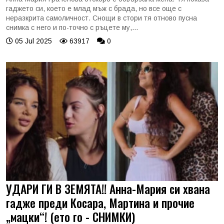
гаджето си, което е млад мъж с брада, но все още с
неразкрита самоличност. Снощи в стори тя отново пусна
снимка с него и по-точно с ръцете му,...
05 Jul 2025
63917
0
УДАРИ ГИ В ЗЕМЯТА!! Анна-Мария си хвана
гадже преди Косара, Мартина и прочие
„мацки“! (ето го - СНИМКИ)