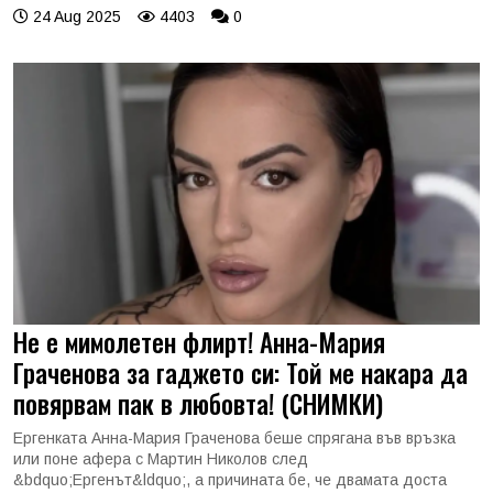
24 Aug 2025
4403
0
Не е мимолетен флирт! Анна-Мария
Граченова за гаджето си: Той ме накара да
повярвам пак в любовта! (СНИМКИ)
Ергенката Анна-Мария Граченова беше спрягана във връзка
или поне афера с Мартин Николов след
&bdquo;Ергенът&ldquo;, а причината бе, че двамата доста