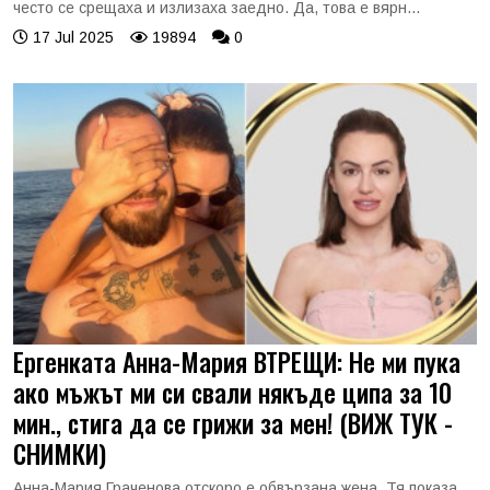
често се срещаха и излизаха заедно. Да, това е вярн...
17 Jul 2025
19894
0
Ергенката Анна-Мария ВТРЕЩИ: Не ми пука
ако мъжът ми си свали някъде ципа за 10
мин., стига да се грижи за мен! (ВИЖ ТУК -
СНИМКИ)
Анна-Мария Граченова отскоро е обвързана жена. Тя показа