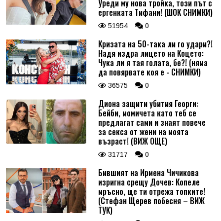
Уреди му нова тройка, този път с
ергенката Тифани! (ШОК СНИМКИ)
51954
0
Кризата на 50-така ли го удари?!
Надя издра лицето на Коцето:
Чука ли я тая голата, бе?! (няма
да повярвате коя е - СНИМКИ)
36575
0
Диона защити убития Георги:
Бейби, момичета като теб се
предлагат сами и знаят повече
за секса от жени на моята
възраст! (ВИЖ ОЩЕ)
31717
0
Бившият на Ирмена Чичикова
изригна срещу Дочев: Копеле
мръсно, ще ти отрежа топките!
(Стефан Щерев побесня – ВИЖ
ТУК)