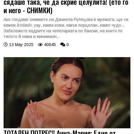
сядаше така, че да скрие целулита! (ето го
и него - СНИМКИ)
Ако гледаме снимките на Даниела Рупецова в мрежата, ще си
кажем &ndash; уау, каква кожа, какъв порцелан, какво чудо...
Забележете кадрите на чепеларката по бански, на които по
тялото й няма и минималн...
13 May 2025
40845
0
ТОТАЛЕН ПОТРЕС!! Анна-Мария: Едно от