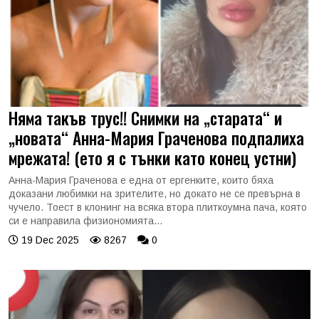
Няма такъв трус!! Снимки на „старата“ и
„новата“ Анна-Мария Граченова подпалиха
мрежата! (ето я с тънки като конец устни)
Анна-Мария Граченова е една от ергенките, които бяха
доказани любимки на зрителите, но докато не се превърна в
чучело. Тоест в клонинг на всяка втора плиткоумна пача, която
си е направила физиономията...
19 Dec 2025
8267
0