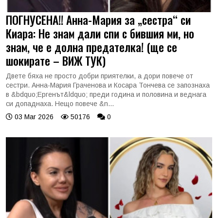
ПОГНУСЕНА!! Анна-Мария за „сестра“ си
Киара: Не знам дали спи с бившия ми, но
знам, че е долна предателка! (ще се
шокирате – ВИЖ ТУК)
Двете бяха не просто добри приятелки, а дори повече от
сестри. Анна-Мария Граченова и Косара Тончева се запознаха
в &bdquo;Ергенът&ldquo; преди година и половина и веднага
си допаднаха. Нещо повече &n...
03 Mar 2026
50176
0