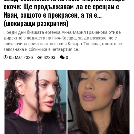
скочи: Ще продължавам да се срещам с
Иван, защото е прекрасен, а тя е...
(шокиращи разкрития)
Преди дни бившата ергенка Анна-Мария Граченова отиде
директно в подкаста на Ния-Косара, за да разкаже, че е
приключила приятелството си с Косара Тончева, с която се
запознаха и сближиха в четвъртия се...
05 Mar 2026
42203
0