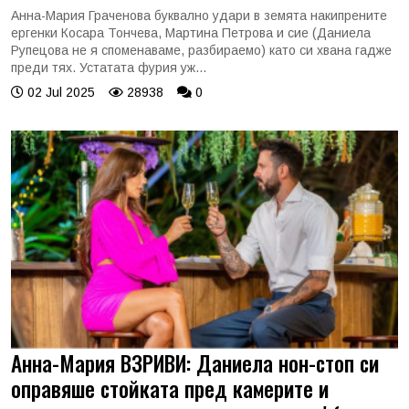
Анна-Мария Граченова буквално удари в земята накипрените
ергенки Косара Тончева, Мартина Петрова и сие (Даниела
Рупецова не я споменаваме, разбираемо) като си хвана гадже
преди тях. Устатата фурия уж...
02 Jul 2025
28938
0
Анна-Мария ВЗРИВИ: Даниела нон-стоп си
оправяше стойката пред камерите и