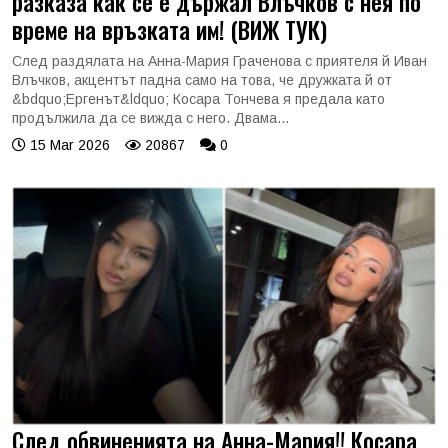
разказа как се е държал Влъчков с нея по
време на връзката им! (ВИЖ ТУК)
След раздялата на Анна-Мария Граченова с приятеля й Иван
Влъчков, акцентът падна само на това, че дружката й от
&bdquo;Ергенът&ldquo; Косара Тончева я предала като
продължила да се вижда с него. Двама...
15 Mar 2026
20867
0
След обвиненията на Анна-Мария!! Косара