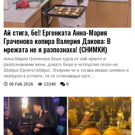
Ай стига, бе!! Ергенката Анна-Мария
Граченова копира Валерия Дакова: В
мрежата не я разпознаха! (СНИМКИ)
Анна-Мария Граченова беше една от най-ярките и
разпознаваеми жени, докато беше в четвъртия сезон на
&bdquo;Ергенът&ldquo;. Въпреки че и тогава имаше силикон и
хиалурон в устните, тя се отличаваше кате...
06 Feb 2026
13349
0