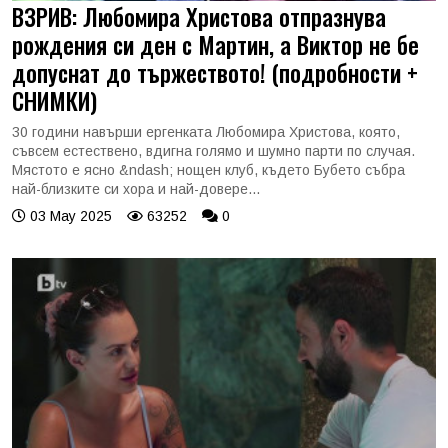
ВЗРИВ: Любомира Христова отпразнува
рождения си ден с Мартин, а Виктор не бе
допуснат до тържеството! (подробности +
СНИМКИ)
30 години навърши ергенката Любомира Христова, която,
съвсем естествено, вдигна голямо и шумно парти по случая.
Мястото е ясно &ndash; нощен клуб, където Бубето събра
най-близките си хора и най-довере...
03 May 2025
63252
0