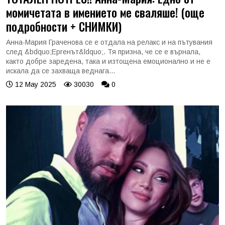
момичетата в имението ме сваляше! (още
подробности + СНИМКИ)
Анна-Мария Граченова се е отдала на релакс и на пътувания
след &bdquo;Ергенът&ldquo;. Тя призна, че се е върнала,
както добре заредена, така и изтощена емоционално и не е
искала да се захваща веднага...
12 May 2025
30030
0