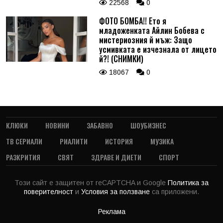
22568
0
ФОТО БОМБА!! Ето я
младоженката Айлин Бобева с
мистериозния й мъж: Защо
усмивката е изчезнала от лицето
й?! (СНИМКИ)
18067
0
КЛЮКИ
НОВИНИ
ЗАБАВНО
ШОУБИЗНЕС
ТВ СЕРИАЛИ
РИАЛИТИ
ИСТОРИЯ
МУЗИКА
РАЗКРИТИЯ
СВЯТ
ЗДРАВЕ И ДИЕТИ
СПОРТ
Този сайт е защитен от reCAPTCHA и Google
Политика за
поверителност
и
Условия за ползване
са приложени.
Реклама