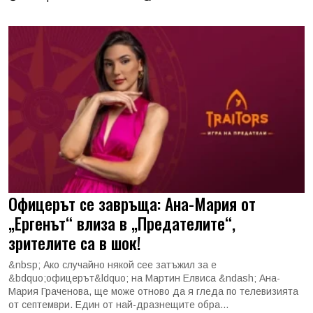
Офицерът се завръща: Ана-Мария от
„Ергенът“ влиза в „Предателите“,
зрителите са в шок!
&nbsp; Ако случайно някой сее затъжил за е
&bdquo;офицерът&ldquo; на Мартин Елвиса &ndash; Ана-
Мария Граченова, ще може отново да я гледа по телевизията
от септември. Един от най-дразнещите обра...