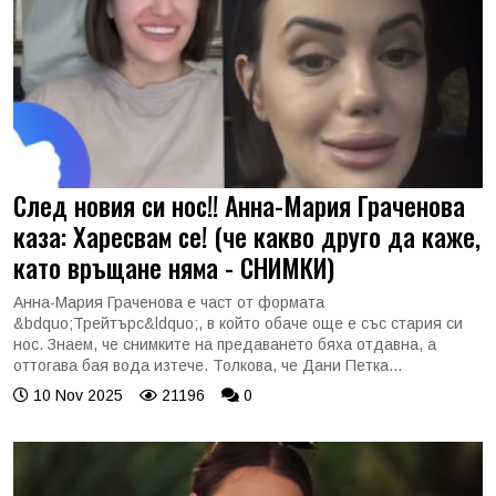
След новия си нос!! Анна-Мария Граченова
каза: Харесвам се! (че какво друго да каже,
като връщане няма - СНИМКИ)
Анна-Мария Граченова е част от формата
&bdquo;Трейтърс&ldquo;, в който обаче още е със стария си
нос. Знаем, че снимките на предаването бяха отдавна, а
оттогава бая вода изтече. Толкова, че Дани Петка...
10 Nov 2025
21196
0