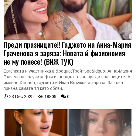
Преди празниците!! Гаджето на Анна-Мария
Граченова я заряза: Новата й физиономия
не му понесе! (ВИЖ ТУК)
Ергенката и участничка в &bdquo;Трейтърс&ldquo; Анна-Мария
Граченова получи кофти изненада точно преди празниците. А
именно &ndash; гаджето й Иван Влъчков я заряза. За това
призна самата тя като обяви...
23 Dec 2025
18809
0