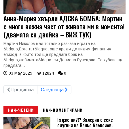
Анна-Мария хвърли АДСКА БОМБА: Мартин
е много важна част от живота ми в момента!
(двамата са двойка – ВИЖ ТУК)
Мартин Николов май тотално разказа играта на
&bdquo;Ергенът&ldquo; още преди да видим финалния
епизод, в който той ще предлага брак на
&bdquo;любимата&ldquo; си Даниела Рупецова. То хубаво ще
предлага...
03 May 2025
12824
0
Предишна
Следваща
НАЙ-ЧЕТЕНИ
НАЙ-КОМЕНТИРАНИ
Гадже ли?!? Валерия е секс
слугиня на Ваньо Алексиев: