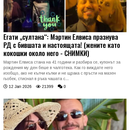
Егати „султана“: Мартин Елвиса празнува
РД с бившата и настоящата! (жените като
кокошки около него - СНИМКИ)
Мартин Елвиса стана на 41 години и разбира се, купонът за
рождения му ден беше в чалготека. Как го виждате него
изобщо, ако не кълчи кълки и не щрака с пръсти на мазен
гьобек, стиснал в ръка чашата с...
12 Jan 2026
21399
0