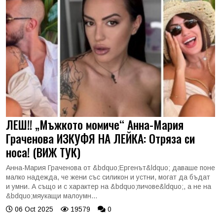
ЛЕШ!! „Мъжкото момиче“ Анна-Мария
Граченова ИЗКУФЯ НА ЛЕЙКА: Отряза си
носа! (ВИЖ ТУК)
Анна-Мария Граченова от &bdquo;Ергенът&ldquo; даваше поне
малко надежда, че жени със силикон и устни, могат да бъдат
и умни. А също и с характер на &bdquo;пичове&ldquo;, а не на
&bdquo;мяукащи малоумн...
06 Oct 2025
19579
0