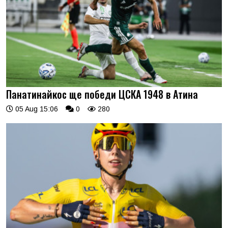
Панатинайкос ще победи ЦСКА 1948 в Атина
05 Aug 15:06
0
280