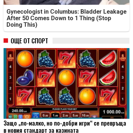
Gynecologist in Columbus: Bladder Leakage
After 50 Comes Down to 1 Thing (Stop
Doing This)
ОЩЕ ОТ СПОРТ
Защо „по-малко, но по-добри игри“ се превръща
в новия стандарт за казината