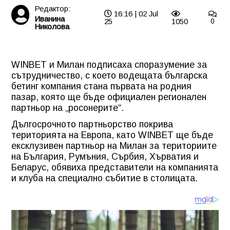
Редактор:
16:16 | 02 Jul
Иванина
25
1050
0
Николова
WINBET и Милан подписаха споразумение за
сътрудничество, с което водещата българска
бетинг компания стана първата на родния
пазар, която ще бъде официален регионален
партньор на „росонерите“.
Дългосрочното партньорство покрива
територията на Европа, като WINBET ще бъде
ексклузивен партньор на Милан за териториите
на България, Румъния, Сърбия, Хърватия и
Беларус, обявиха представители на компанията
и клуба на специално събитие в столицата.