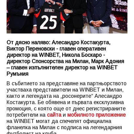
От дясно наляво: Алесандро Костакурта,
Виктор Переновски - главен оперативен
директор на WINBET, Никола Боскаро -
директор Спонсорства на Милан, Марк Адония
– главен изпълнителен директор на WINBET
Румъния
В събитието за представяне на партньорството
участваха представители на WINBET и Милан,
както и легендата на „росонерите“ Алесандро
Костакурта. Бе обявена и първата ексклузивна
промоция, с която още от днес регистрираните
потребители на
сайта
и
мобилното приложение
на WINBET могат да спечелят официална
фланелка на Милан с подписа на легендарния
футболист на клуба.