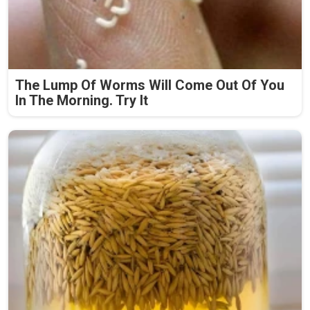
The Lump Of Worms Will Come Out Of You
In The Morning. Try It