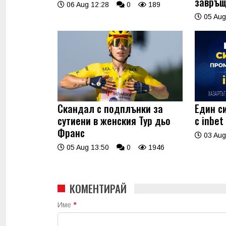
завръ
06 Aug 12:28
0
189
05 Aug
Скандал с подплънки за
Един с
сутиени в женския Тур дьо
с inbet
Франс
03 Aug
05 Aug 13:50
0
1946
КОМЕНТИРАЙ
Име
*