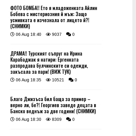
ФОТО БОМБА!! Ето я младоженката Айлин
Бобева с мистериозния й мъж: Защо
усмивката е изчезнала от лицето й?!
(СНИМКИ)
06 Aug 18:40
9037
0
ДРАМА!! Турският съпруг на Ирина
Карабаджак я натири: Ергенката
разпродава булчинските си одежди,
закъсала за пари! (ВИЖ ТУК)
06 Aug 18:35
10521
0
Благо Джизъса бил баща за пример –
верно ли, бе?! Георгиев заведе децата в
Банско веднъж за две години! (СНИМКИ)
06 Aug 18:30
8309
0