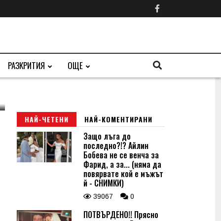
РАЗКРИТИЯ
ОЩЕ
НАЙ-ЧЕТЕНИ
НАЙ-КОМЕНТИРАНИ
Защо лъга до
последно?!? Айлин
Бобева не се венча за
Фарид, а за... (няма да
повярвате кой е мъжът
й - СНИМКИ)
39067
0
ПОТВЪРДЕНО!! Прясно