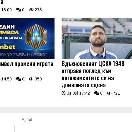
ща
 18:00
0
273
имвол променя играта
Вдъхновеният ЦСКА 1948
отправя поглед към
ангажиментите си на
 14:50
0
350
домашната сцена
31 Jul 17:42
0
721
Email