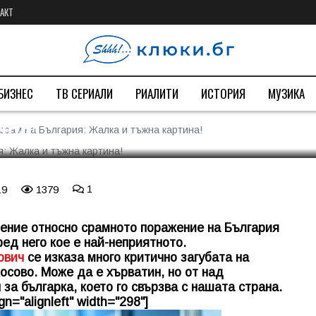
АКТ
 големия срам на България:
БИЗНЕС
ТВ СЕРИАЛИ
РИАЛИТИ
ИСТОРИЯ
МУЗИКА
ина!
срам на България: Жалка и тъжна картина!
19
1379
1
ние относно срамното поражение на България
ед него кое е най-неприятното.
ович
се изказа много критично загубата на
сово. Може да е хърватин, но от над
 за българка, което го свързва с нашата страна.
n="alignleft" width="298"]