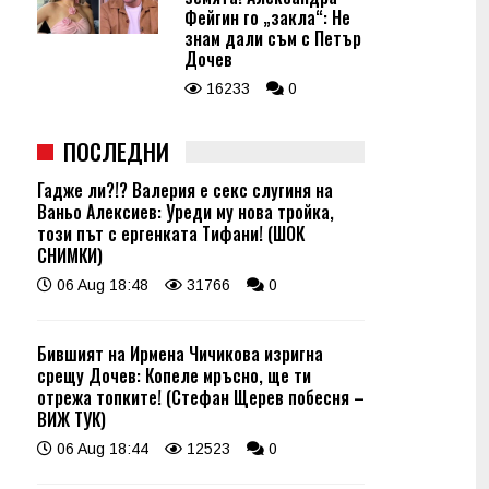
Фейгин го „закла“: Не
знам дали съм с Петър
Дочев
16233
0
ПОСЛЕДНИ
Гадже ли?!? Валерия е секс слугиня на
Ваньо Алексиев: Уреди му нова тройка,
този път с ергенката Тифани! (ШОК
СНИМКИ)
06 Aug 18:48
31766
0
Бившият на Ирмена Чичикова изригна
срещу Дочев: Копеле мръсно, ще ти
отрежа топките! (Стефан Щерев побесня –
ВИЖ ТУК)
06 Aug 18:44
12523
0