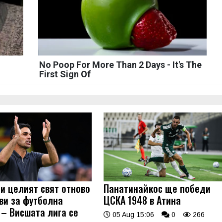
No Poop For More Than 2 Days - It's The
First Sign Of
 и целият свят отново
Панатинайкос ще победи
ови за футболна
ЦСКА 1948 в Атина
 – Висшата лига се
05 Aug 15:06
0
266