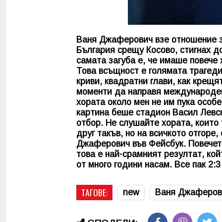
Ваня Джаферович взе отношение з
България срещу Косово, стигнах д
самата загуба е, че имаше повече 
Това всъщност е голямата трагеди
криви, квадратни глави, как крещя
моменти да направя международен 
хората около мен не им пука особе
картина беше стадион Васил Левск
отбор. Не слушайте хората, които
друг такъв, но на всичкото отгоре,
Джаферович във Фейсбук. Повечето
това е най-срамният резултат, ко
от много години насам. Все пак 2:
ТАГОВЕ:
new
Ваня Джаферов