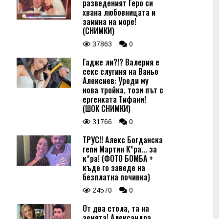
разведеният Геро си
хвана любовницата и
замина на море!
(СНИМКИ)
37863
0
Гадже ли?!? Валерия е
секс слугиня на Ваньо
Алексиев: Уреди му
нова тройка, този път с
ергенката Тифани!
(ШОК СНИМКИ)
31766
0
ТРУС!! Алекс Богданска
гепи Мартин К*ра... за
к*ра! (ФОТО БОМБА +
къде го заведе на
безплатна почивка)
24570
0
От два стола, та на
земята! Александра