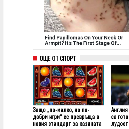
Find Papillomas On Your Neck Or
Armpit? It's The First Stage Of...
ОЩЕ ОТ СПОРТ
Защо „по-малко, но по-
Англия
добри игри“ се превръща в
са гот
новия стандарт за казината
лудост