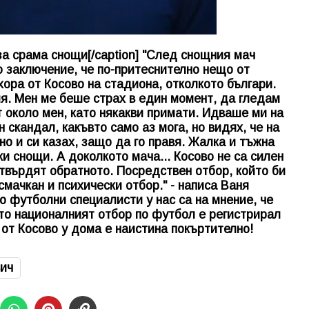
а срама снощи[/caption] "След снощния мач
о заключение, че по-притеснително нещо от
хора от Косово на стадиона, отколкото българи.
я. Мен ме беше страх в един момент, да гледам
т около мен, като някакви примати. Идваше ми на
скандал, какъвто само аз мога, но видях, че на
но и си казах, защо да го правя. Жалка и тъжна
и снощи. А доколкото мача... Косово не са силен
 твърдят обратното. Посредствен отбор, който би
 смачкан и психически отбор." - написа Ваня
 футболни специалисти у нас са на мнение, че
йто националният отбор по футбол е регистрирал
3 от Косово у дома е наистина покъртително!
ич