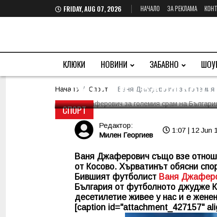
НАЧАЛО
ЗА РЕКЛАМА
КОНТ
FRIDAY, AUG 07, 2026
Ваня Джаферович за
КЛЮКИ
НОВИНИ
ЗАБАВНО
ШОУ
Жалка и тъжна карт
Начало
Спорт
Ваня Джаферович за големия 
СПОРТ
Редактор:
1:07 | 12 Jun 
Милен Георгиев
Ваня Джаферович също взе отноше
от Косово. Хърватинът обясни спор
Бившият футболист
Ваня Джафер
България от футболното джудже Ко
десетилетие живее у нас и е женен
[caption id="attachment_427157" alig