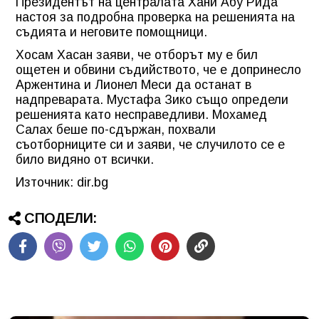
Президентът на централата Хани Абу Рида
настоя за подробна проверка на решенията на
съдията и неговите помощници.
Хосам Хасан заяви, че отборът му е бил
ощетен и обвини съдийството, че е допринесло
Аржентина и Лионел Меси да останат в
надпреварата. Мустафа Зико също определи
решенията като несправедливи. Мохамед
Салах беше по-сдържан, похвали
съотборниците си и заяви, че случилото се е
било видяно от всички.
Източник: dir.bg
СПОДЕЛИ: