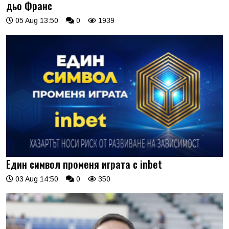
дьо Франс
05 Aug 13:50
0
1939
Един символ променя играта с inbet
03 Aug 14:50
0
350