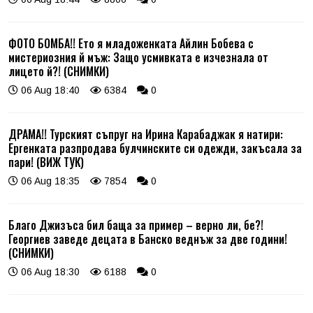
ФОТО БОМБА!! Ето я младоженката Айлин Бобева с
мистериозния й мъж: Защо усмивката е изчезнала от
лицето й?! (СНИМКИ)
06 Aug 18:40
6384
0
ДРАМА!! Турският съпруг на Ирина Карабаджак я натири:
Ергенката разпродава булчинските си одежди, закъсала за
пари! (ВИЖ ТУК)
06 Aug 18:35
7854
0
Благо Джизъса бил баща за пример – верно ли, бе?!
Георгиев заведе децата в Банско веднъж за две години!
(СНИМКИ)
06 Aug 18:30
6188
0