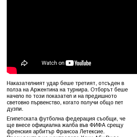
Наказателният удар беше третият, отсъден в
полза на Аржентина на турнира. Отборът беше
начело по този показател и на предишното
световно първенство, когато получи общо пет
дузпи.
Египетската футболна федерация съобщи, че
ще внесе официална жалба във ФИФА срещу
френския арбитър Франсоа Летексие.