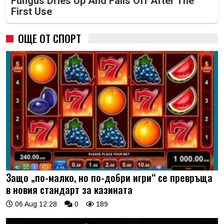
Fungus Dries Up And Falls Off After The
First Use
ОЩЕ ОТ СПОРТ
Защо „по-малко, но по-добри игри“ се превръща
в новия стандарт за казината
06 Aug 12:28
0
189