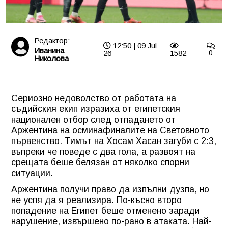
Редактор:
12:50 | 09 Jul
Иванина
26
1582
0
Николова
Сериозно недоволство от работата на
съдийския екип изразиха от египетския
национален отбор след отпадането от
Аржентина на осминафиналите на Световното
първенство. Тимът на Хосам Хасан загуби с 2:3,
въпреки че поведе с два гола, а развоят на
срещата беше белязан от няколко спорни
ситуации.
Аржентина получи право да изпълни дузпа, но
не успя да я реализира. По-късно второ
попадение на Египет беше отменено заради
нарушение, извършено по-рано в атаката. Най-