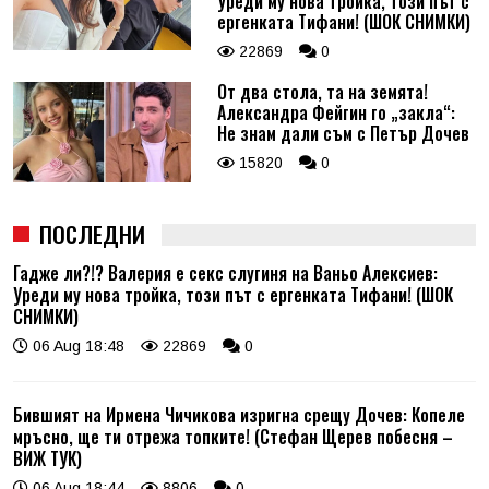
Уреди му нова тройка, този път с
ергенката Тифани! (ШОК СНИМКИ)
22869
0
От два стола, та на земята!
Александра Фейгин го „закла“:
Не знам дали съм с Петър Дочев
15820
0
ПОСЛЕДНИ
Гадже ли?!? Валерия е секс слугиня на Ваньо Алексиев:
Уреди му нова тройка, този път с ергенката Тифани! (ШОК
СНИМКИ)
06 Aug 18:48
22869
0
Бившият на Ирмена Чичикова изригна срещу Дочев: Копеле
мръсно, ще ти отрежа топките! (Стефан Щерев побесня –
ВИЖ ТУК)
06 Aug 18:44
8806
0