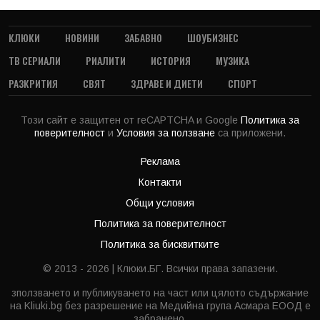
КЛЮКИ
НОВИНИ
ЗАБАВНО
ШОУБИЗНЕС
ТВ СЕРИАЛИ
РИАЛИТИ
ИСТОРИЯ
МУЗИКА
РАЗКРИТИЯ
СВЯТ
ЗДРАВЕ И ДИЕТИ
СПОРТ
Този сайт е защитен от reCAPTCHA и Google
Политика за
поверителност
и
Условия за ползване
са приложени.
Реклама
Контакти
Общи условия
Политика за поверителност
Политика за бисквитките
© 2013 - 2026 | Клюки.БГ. Всички права запазени.
зползването и публикуването на част или цялото съдържание
на Kliuki.bg без разрешение на Медийна група Асмара ЕООД е
забранено.