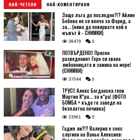
НАЙ-ЧЕТЕНИ
НАЙ-КОМЕНТИРАНИ
Защо лъга до последно?!? Айлин
Бобева не се венча за Фарид, а
за... (няма да повярвате кой е
мъжът й - СНИМКИ)
38479
0
ПОТВЪРДЕНО!! Прясно
разведеният Геро си хвана
любовницата и замина на море!
(СНИМКИ)
37044
0
ТРУС!! Алекс Богданска гепи
Мартин К*ра... за к*ра! (ФОТО
БОМБА + къде го заведе на
безплатна почивка)
23961
0
Гадже ли?!? Валерия е секс
слугиня на Ваньо Алексиев: