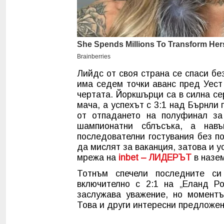
Лийдс от своя страна се спаси бе
има седем точки аванс пред Уест
чертата. Йоркшърци са в силна се
мача, а успехът с 3:1 над Бърнли
от отпадането на полуфинал з
шампионатни сблъсъка, а на
последователни гостувания без п
да мислят за ваканция, затова и у
мрежа на
inbet – ЛИДЕРЪТ
в назем
Тотнъм спечели последните с
включително с 2:1 на „Еланд Ро
заслужава уважение, но момент
Това и други интересни предложен