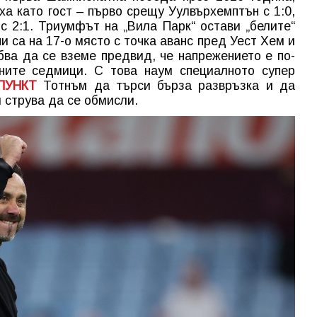
ха като гост – първо срещу Уулвърхемптън с 1:0,
с 2:1. Триумфът на „Вила Парк“ остави „белите“
и са на 17-о място с точка аванс пред Уест Хем и
бва да се вземе предвид, че напрежението е по-
ните седмици. С това наум специалното супер
ПУНКТ
Тотнъм да търси бърза развръзка и да
 струва да се обмисли.