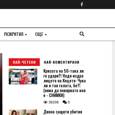
РАЗКРИТИЯ
ОЩЕ
НАЙ-ЧЕТЕНИ
НАЙ-КОМЕНТИРАНИ
Кризата на 50-така ли
го удари?! Надя издра
лицето на Коцето: Чука
ли я тая голата, бе?!
(няма да повярвате коя
е - СНИМКИ)
38206
0
Диона защити убития