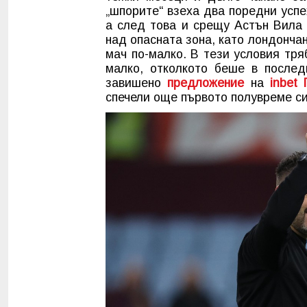
„шпорите“ взеха два поредни успе
а след това и срещу Астън Вила 
над опасната зона, като лондончан
мач по-малко. В тези условия тря
малко, отколкото беше в послед
завишено
предложение
на
inbet
спечели още първото полувреме си