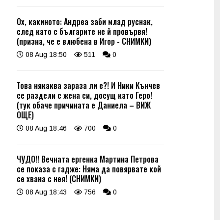
Ох, какиното: Андреа заби млад руснак,
след като с българите не й провървя!
(призна, че е влюбена в Игор - СНИМКИ)
08 Aug 18:50
511
0
Това някаква зараза ли е?! И Ники Кънчев
се раздели с жена си, досущ като Геро!
(тук обаче причината е Даниела – ВИЖ
ОЩЕ)
08 Aug 18:46
700
0
ЧУДО!! Вечната ергенка Мартина Петрова
се показа с гадже: Няма да повярвате кой
се хвана с нея! (СНИМКИ)
08 Aug 18:43
756
0