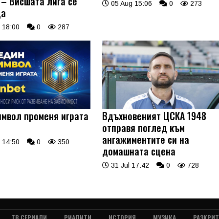
 – Висшата лига се
05 Aug 15:06
0
273
ща
 18:00
0
287
имвол променя играта
Вдъхновеният ЦСКА 1948
отправя поглед към
ангажиментите си на
 14:50
0
350
домашната сцена
31 Jul 17:42
0
728
ТВ СЕРИАЛИ
РИАЛИТИ
ИСТОРИЯ
МУЗИКА
РАЗКРИ