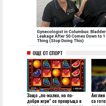
Gynecologist in Columbus: Bladder
Leakage After 50 Comes Down to 1
Thing (Stop Doing This)
ОЩЕ ОТ СПОРТ
Защо „по-малко, но по-
Англия
добри игри“ се превръща в
са гот