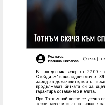
Тотнъм скача към с
Редактор:
16:00 | 11 
Иванина Николова
В понеделник вечер от 22:00 ч
Стейдиъм“ в последния мач от 36
заряд за домакините, които търся
продължават битката си за оцел
гарантира оставането в елита.
При Тотнъм най-после се усеща е
тежки месеци и дълго чакане за