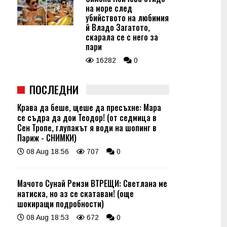
на море след
убийството на любимия
й Владо Загатото,
скарала се с него за
пари
16282
0
ПОСЛЕДНИ
Крава да беше, щеше да пресъхне: Мара
се съдра да дои Теодор! (от седмица в
Сен Тропе, глупакът я води на шопинг в
Париж - СНИМКИ)
08 Aug 18:56
707
0
Мачото Сунай Ремзи ВТРЕЩИ: Светлана ме
натиска, но аз се скатавам! (още
шокиращи подробности)
08 Aug 18:53
672
0