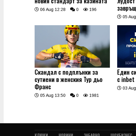
новия стандарт за казината
лудост
завръ
06 Aug 12:28
0
196
05 Aug
Скандал с подплънки за
Един с
сутиени в женския Тур дьо
с inbet
Франс
03 Aug
05 Aug 13:50
0
1981
КЛЮКИ
НОВИНИ
ЗАБАВНО
ШОУБИЗНЕС