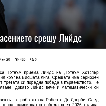
пасението срещу Лийдс
May 26
420
0
аса Тотнъм приема Лийдс на „Тотнъм Хотспър
-ия кръг на Висшата лига. Срещата има сериозен
т третата си поредна победа в първенството. Те
яване, докато Лийдс вече и математически си
фектът от работата на Роберто Де Дзерби. След
 първа шампионатна победа през 2026 година,