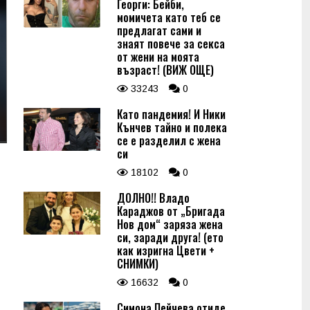
Георги: Бейби,
момичета като теб се
предлагат сами и
знаят повече за секса
от жени на моята
възраст! (ВИЖ ОЩЕ)
33243
0
Като пандемия! И Ники
Кънчев тайно и полека
се е разделил с жена
си
18102
0
ДОЛНО!! Владо
Караджов от „Бригада
Нов дом“ заряза жена
си, заради друга! (ето
как изригна Цвети +
СНИМКИ)
16632
0
Симона Пейчева отиде