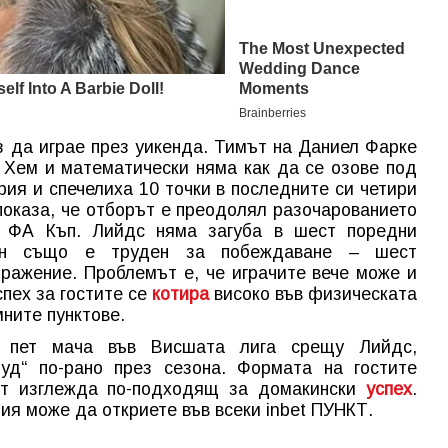
з да играе през уикенда. Тимът на Даниел Фарке
 Хем и математически няма как да се озове под
рия и спечелиха 10 точки в последните си четири
 показа, че отборът е преодолял разочарованието
а ФА Къп. Лийдс няма загуба в шест поредни
вън също е труден за побеждаване – шест
оражение. Проблемът е, че играчите вече може и
спех за гостите се
котира
високо във физическата
ните пунктове.
и пет мача във Висшата лига срещу Лийдс,
уд“ по-рано през сезона. Формата на гостите
ът изглежда по-подходящ за домакински
успех
.
ия може да откриете във всеки inbet ПУНКТ.