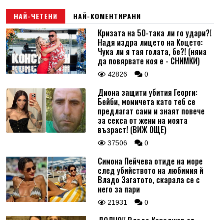
НАЙ-ЧЕТЕНИ
НАЙ-КОМЕНТИРАНИ
Кризата на 50-така ли го удари?!
Надя издра лицето на Коцето:
Чука ли я тая голата, бе?! (няма
да повярвате коя е - СНИМКИ)
42826
0
Диона защити убития Георги:
Бейби, момичета като теб се
предлагат сами и знаят повече
за секса от жени на моята
възраст! (ВИЖ ОЩЕ)
37506
0
Симона Пейчева отиде на море
след убийството на любимия й
Владо Загатото, скарала се с
него за пари
21931
0