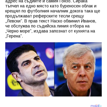
адрес на съдиите и самия Гонзо. Сирака
тъпчел на едно място като буреносен облак и
крещял по футболния началник докога така ще
продължават реферските тесли срещу
„Левски”. В прав текст Наско обвинил Иванов,
че обслужва по съдийска линия отбора на
„Черно море”, издава запознат от кухнята на
„Герена”.