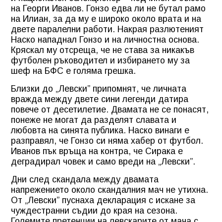
на Георги Иванов. Гонзо едва ли не бутал рамо
на Илиан, за да му е широко около врата и на
двете паралелни работи. Накрая разлютеният
Наско нападнал Гонзо и на личностна основа.
Кряскал му отсреща, че не става за никакъв
футболен ръководител и избирането му за
шеф на БФС е голяма грешка.
Близки до „Левски” припомнят, че личната
вражда между двете сини легенди датира
повече от десетилетие. Двамата не се понасят,
понеже не могат да разделят славата и
любовта на синята публика. Наско винаги е
разправял, че Гонзо си няма хабер от футбол.
Иванов пък връща на контра, че Сирака е
деградирал човек и само вреди на „Левски”.
Дни след скандала между двамата
напрежението около скандалния мач не утихна.
От „Левски” пуснаха декларация с искане за
чуждестранни съдии до края на сезона.
Големите претенции на левскарите от мача с