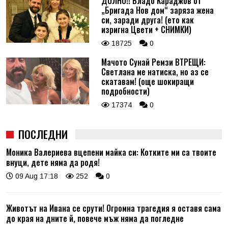
ДОЛНО!! Владо Караджов от
„Бригада Нов дом“ заряза жена
си, заради друга! (ето как
изригна Цвети + СНИМКИ)
18725
0
Мачото Сунай Ремзи ВТРЕЩИ:
Светлана ме натиска, но аз се
скатавам! (още шокиращи
подробности)
17374
0
ПОСЛЕДНИ
Моника Валериева вцепени майка си: Котките ми са твоите
внуци, дете няма да родя!
09 Aug 17:18
252
0
Животът на Ивана се срути! Огромна трагедия я оставя сама
до края на дните й, повече мъж няма да погледне