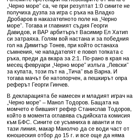
„Черно море” са, че при резултат 1:0 сините не
получиха дузпа за игра с ръка на Владко
Дробаров в наказателното поле на „Черно
море”. Тогава и главният съдия Георги
Давидов, и ВАР арбитърът Васимир Ел Хатип
си затраяха. Голям вой настана и за победния
гол на Димитър Тонев, при който останаха
съмнения, че нападателят е повел топката с
ръка, преди да вкара за 2:1. По-рано в края на
месец февруари „Черно море” излъга „Левски”
за купата, този път на „Тича” във Варна. И
тогава мачът бе натопорчен, а пешкирът опра
реферът Георги Гинчев.
В декларацията бе намесен и младият играч на
„Черно море” – Манол Тодоров. Бащата на
момчето е бившият рефер Станислав Тодоров,
който в момента оглавява съдийската комисия
към БФС. Сините се усъмниха в аванти и по
тази линия, макар Манолчо да се води част от
юношеския отбор до 15 г. и все още да няма