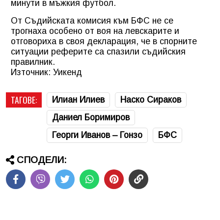
минути в мъжкия футбол.
От Съдийската комисия към БФС не се
трогнаха особено от воя на левскарите и
отговориха в своя декларация, че в спорните
ситуации реферите са спазили съдийския
правилник.
Източник: Уикенд
ТАГОВЕ:
Илиан Илиев
Наско Сираков
Даниел Боримиров
Георги Иванов – Гонзо
БФС
СПОДЕЛИ: