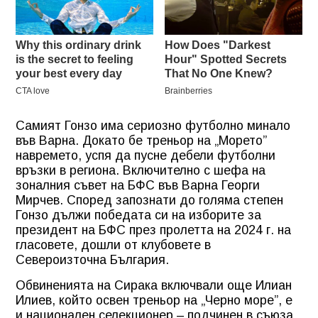
Самият Гонзо има сериозно футболно минало
във Варна. Докато бе треньор на „Морето”
навремето, успя да пусне дебели футболни
връзки в региона. Включително с шефа на
зоналния съвет на БФС във Варна Георги
Мирчев. Според запознати до голяма степен
Гонзо дължи победата си на изборите за
президент на БФС през пролетта на 2024 г. на
гласовете, дошли от клубовете в
Североизточна България.
Обвиненията на Сирака включвали още Илиан
Илиев, който освен треньор на „Черно море”, е
и национален селекционер – подчинен в съюза