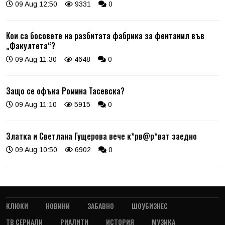
09 Aug 12:50
9331
0
Кои са босовете на разбитата фабрика за фентанил във
„Факултета“?
09 Aug 11:30
4648
0
Защо се офъка Ромина Тасевска?
09 Aug 11:10
5915
0
Златка и Светлана Гущерова вече к*рв@р*ват заедно
09 Aug 10:50
6902
0
КЛЮКИ
НОВИНИ
ЗАБАВНО
ШОУБИЗНЕС
ТВ СЕРИАЛИ
РИАЛИТИ
ИСТОРИЯ
МУЗИКА