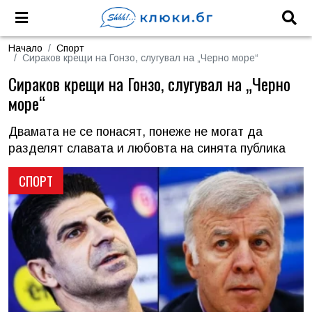
Начало
Спорт
Сираков крещи на Гонзо, слугувал на „Черно море“
Сираков крещи на Гонзо, слугувал на „Черно
море“
Двамата не се понасят, понеже не могат да
разделят славата и любовта на синята публика
СПОРТ