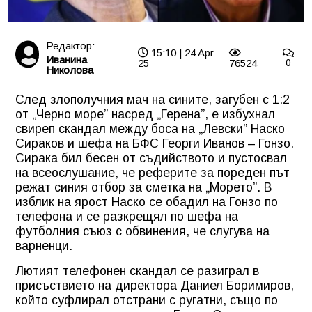
Редактор:
15:10 | 24 Apr
Иванина
25
76524
0
Николова
След злополучния мач на сините, загубен с 1:2
от „Черно море” насред „Герена”, е избухнал
свиреп скандал между боса на „Левски” Наско
Сираков и шефа на БФС Георги Иванов – Гонзо.
Сирака бил бесен от съдийството и пустосвал
на всеослушание, че реферите за пореден път
режат синия отбор за сметка на „Морето”. В
изблик на ярост Наско се обадил на Гонзо по
телефона и се разкрещял по шефа на
футболния съюз с обвинения, че слугува на
варненци.
Лютият телефонен скандал се разиграл в
присъствието на директора Даниел Боримиров,
който суфлирал отстрани с ругатни, също по