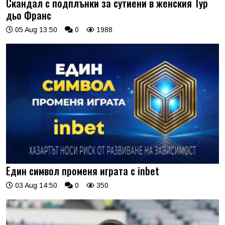
Скандал с подплънки за сутиени в женския Тур
дьо Франс
05 Aug 13:50
0
1988
Един символ променя играта с inbet
03 Aug 14:50
0
350