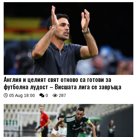
Англия и целият свят отново са готови за
футболна лудост – Висшата лига се завръща
05 Aug 18:00
0
287